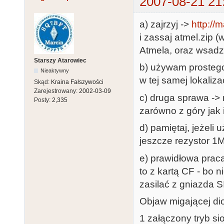
2007-08-21 21
a) zajrzyj ->
http://m
i zassaj atmel.zip
Atmela, oraz wsadz
Starszy Atarowiec
b) używam prostego
Nieaktywny
w tej samej lokalizac
Skąd:
Kraina Fałszywości
Zarejestrowany:
2002-03-09
c) druga sprawa ->
Posty:
2,335
zarówno z góry jak i
d) pamiętaj, jeżeli
jeszcze rezystor 
e) prawidłowa prac
to z kartą CF - bo 
zasilać z gniazda S
Objaw migającej di
1 załączony tryb s