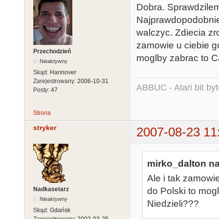
Dobra. Sprawdzile
Najprawdopodobnie 
walczyc. Zdiecia zro
zamowie u ciebie g
Przechodzień
moglby zabrac to C
Nieaktywny
Skąd:
Hannover
Zarejestrowany:
2006-10-31
ABBUC - Atari bit byt
Posty:
47
Strona
stryker
2007-08-23 11
mirko_dalton na
Ale i tak zamowi
Nadkasetarz
do Polski to mo
Nieaktywny
Niedzieli???
Skąd:
Gdańsk
Zarejestrowany:
2002-03-25