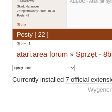
ABBUC - Atari bit byt
Nieaktywny
Skąd:
Hannover
Zarejestrowany:
2006-10-31
Posty:
47
Strona
Posty [ 22 ]
Strony
1
atari.area forum
»
Sprzęt - 8bi
Currently installed
7 official extens
Wygenero