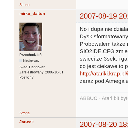
Strona
mirko_dalton
2007-08-19 20
No i dupa nie dziala
Dysk sformatowany
Probowalem takze i
SIO2IDE.CFG zmienia
Przechodzień
swieci ze 3sek. i 
Nieaktywny
co jest ciekawe to p
Skąd:
Hannover
Zarejestrowany:
2006-10-31
http://atariki.krap.
Posty:
47
zaraz pod Atmega a
ABBUC - Atari bit byt
Strona
Jar-eck
2007-08-20 18