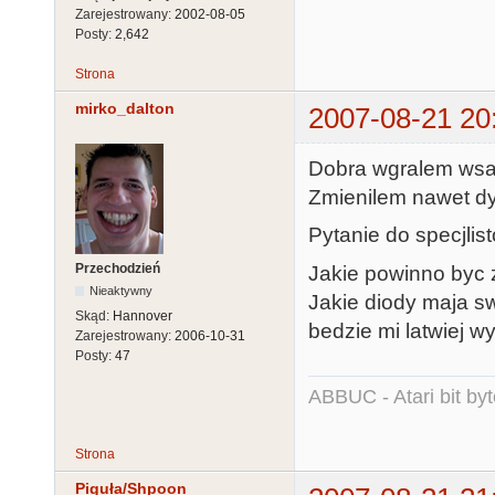
Zarejestrowany:
2002-08-05
Posty:
2,642
Strona
mirko_dalton
2007-08-21 20
Dobra wgralem wsad 
Zmienilem nawet dys
Pytanie do specjlis
Przechodzień
Jakie powinno byc
Nieaktywny
Jakie diody maja s
Skąd:
Hannover
bedzie mi latwiej w
Zarejestrowany:
2006-10-31
Posty:
47
ABBUC - Atari bit byt
Strona
Piguła/Shpoon