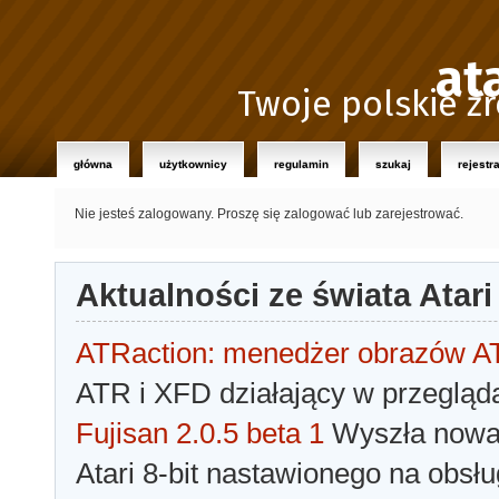
at
Twoje polskie źr
główna
użytkownicy
regulamin
szukaj
rejestr
Nie jesteś zalogowany.
Proszę się zalogować lub zarejestrować.
Aktualności ze świata Atari
ATRaction: menedżer obrazów 
ATR i XFD działający w przegląda
Fujisan 2.0.5 beta 1
Wyszła nowa 
Atari 8-bit nastawionego na obsłu