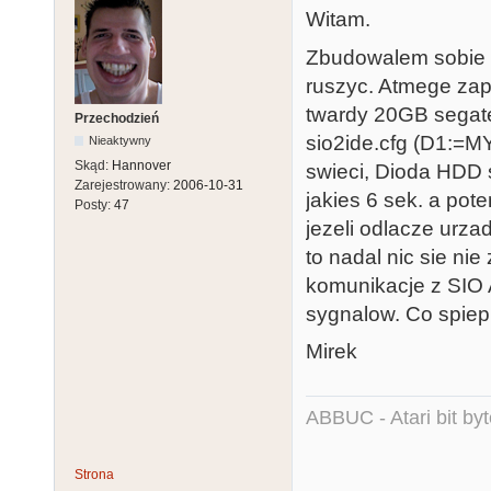
Witam.
Zbudowalem sobie to
ruszyc. Atmege zap
twardy 20GB segate 
Przechodzień
sio2ide.cfg (D1:=M
Nieaktywny
Skąd:
Hannover
swieci, Dioda HDD 
Zarejestrowany:
2006-10-31
jakies 6 sek. a pot
Posty:
47
jezeli odlacze urza
to nadal nic sie ni
komunikacje z SIO 
sygnalow. Co spie
Mirek
ABBUC - Atari bit byt
Strona