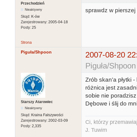
Przechodzień
sprawdz w pierszej 
Nieaktywny
Skąd:
K-ów
Zarejestrowany:
2005-04-18
Posty:
25
Strona
Piguła/Shpoon
2007-08-20 22
Piguła/Shpoon
Zrób skan'a płytki -
różnica jest zasadn
sobie nie poradzisz
Starszy Atarowiec
Dębowe i ślij do mn
Nieaktywny
Skąd:
Kraina Fałszywości
Zarejestrowany:
2002-03-09
Ci, którzy przemawia
Posty:
2,335
J. Tuwim