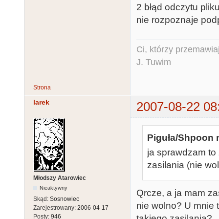
2 błąd odczytu pliku
nie rozpoznaje pod
Ci, którzy przemawia
J. Tuwim
Strona
larek
2007-08-22 08
Piguła/Shpoon n
ja sprawdzam to
zasilania (nie wo
Młodszy Atarowiec
Nieaktywny
Qrcze, a ja mam zas
Skąd:
Sosnowiec
nie wolno? U mnie 
Zarejestrowany:
2006-04-17
takiego zasilania?
Posty:
946