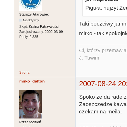
Piguła, hujzyt Ze
Starszy Atarowiec
Nieaktywny
Taki poczciwy jamnik
Skąd:
Kraina Fałszywości
Zarejestrowany:
2002-03-09
mirko - tak spokojni
Posty:
2,335
Ci, którzy przemawia
J. Tuwim
Strona
mirko_dalton
2007-08-24 20
Spoko ze da rade z
Zaoszczedze kawal r
czekam na meila.
Przechodzień