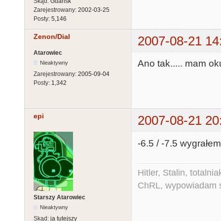
Skąd:
Gdańsk
Zarejestrowany:
2002-03-25
Posty:
5,146
Zenon/Dial
2007-08-21 14
Atarowiec
Ano tak..... mam ok
Nieaktywny
Zarejestrowany:
2005-09-04
Posty:
1,342
epi
2007-08-21 20
-6.5 / -7.5 wygrałem
Hitler, Stalin, total
ChRL, wypowiadam si
Starszy Atarowiec
Nieaktywny
Skąd:
ja tutejszy