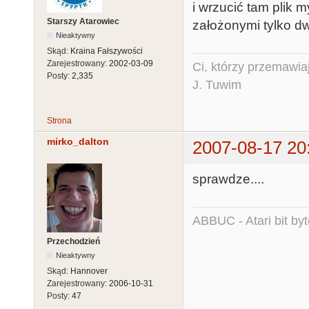
i wrzucić tam plik 
Starszy Atarowiec
założonymi tylko d
Nieaktywny
Skąd:
Kraina Fałszywości
Zarejestrowany:
2002-03-09
Ci, którzy przemawia
Posty:
2,335
J. Tuwim
Strona
mirko_dalton
2007-08-17 20
sprawdze....
ABBUC - Atari bit byt
Przechodzień
Nieaktywny
Skąd:
Hannover
Zarejestrowany:
2006-10-31
Posty:
47