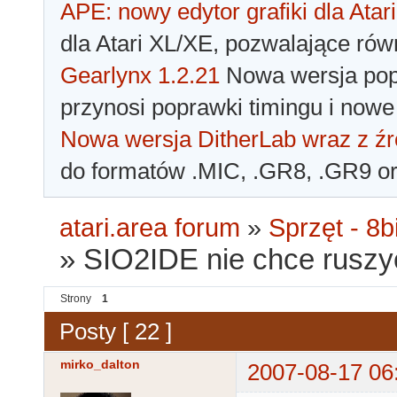
APE: nowy edytor grafiki dla Atari
dla Atari XL/XE, pozwalające rów
Gearlynx 1.2.21
Nowa wersja popu
przynosi poprawki timingu i nowe
Nowa wersja DitherLab wraz z źr
do formatów .MIC, .GR8, .GR9 o
atari.area forum
»
Sprzęt - 8bi
»
SIO2IDE nie chce ruszyc.
Strony
1
Posty [ 22 ]
mirko_dalton
2007-08-17 06