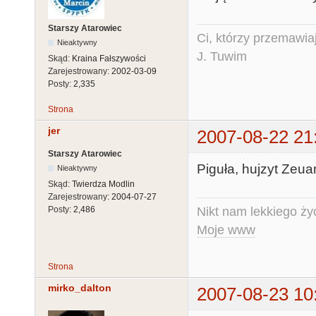
Starszy Atarowiec
Ci, którzy przemawia
Nieaktywny
J. Tuwim
Skąd:
Kraina Fałszywości
Zarejestrowany:
2002-03-09
Posty:
2,335
Strona
jer
2007-08-22 21
Starszy Atarowiec
Piguła, hujzyt Zeua
Nieaktywny
Skąd:
Twierdza Modlin
Zarejestrowany:
2004-07-27
Nikt nam lekkiego życ
Posty:
2,486
Moje www
Strona
mirko_dalton
2007-08-23 10