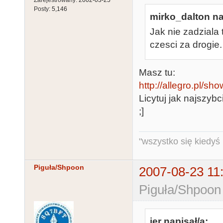
Posty:
5,146
mirko_dalton na
Jak nie zadziala
czesci za drogie.
Masz tu:
http://allegro.pl/
Licytuj jak najszybc
;]
"wszystko się kiedyś k
Piguła/Shpoon
2007-08-23 11
Piguła/Shpoon
jer napisał/a: