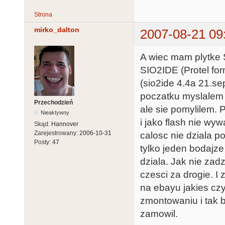
Strona
mirko_dalton
2007-08-21 09
A wiec mam plytke S
SIO2IDE (Protel for
(sio2ide 4.4a 21.s
poczatku myslalem
Przechodzień
ale sie pomylilem. 
Nieaktywny
i jako flash nie wy
Skąd:
Hannover
Zarejestrowany:
2006-10-31
calosc nie dziala 
Posty:
47
tylko jeden bodajz
dziala. Jak nie zad
czesci za drogie. I
na ebayu jakies czy
zmontowaniu i tak b
zamowil.