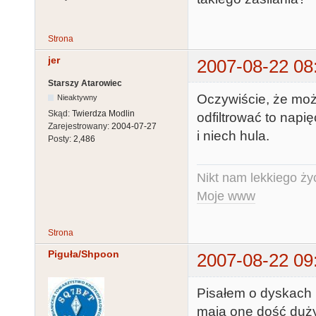
Strona
jer
2007-08-22 08
Starszy Atarowiec
Oczywiście, że moż
Nieaktywny
Skąd:
Twierdza Modlin
odfiltrować to napię
Zarejestrowany:
2004-07-27
i niech hula.
Posty:
2,486
Nikt nam lekkiego życ
Moje www
Strona
Piguła/Shpoon
2007-08-22 09
Pisałem o dyskach 
mają one dość duży