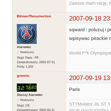
Zawsze mam rację, ty
Bitman'Resurrection
2007-09-18 23
sqward : poluzuj i p
wpisywac pirackie m
Atarowiec
Nieaktywny
World f**k Olympique
Skąd:
Paris - FR
Zarejestrowany:
2002-07-31
Posty:
1,302
grzeniu
2007-09-19 13
Paris
Starszy Atarowiec
Nieaktywny
STYMulator
JIL ST Y
Skąd:
CB
SIUP (SIo2Usb2Pc) 
Zarejestrowany:
2002-03-11