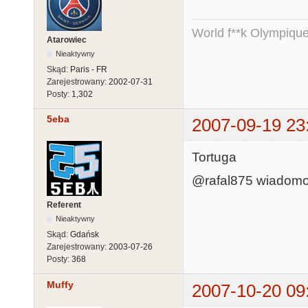
World f**k Olympique
Atarowiec
Nieaktywny
Skąd:
Paris - FR
Zarejestrowany:
2002-07-31
Posty:
1,302
5eba
2007-09-19 23
Tortuga
@rafal875 wiadomo
Referent
Nieaktywny
Skąd:
Gdańsk
Zarejestrowany:
2003-07-26
Posty:
368
Muffy
2007-10-20 09