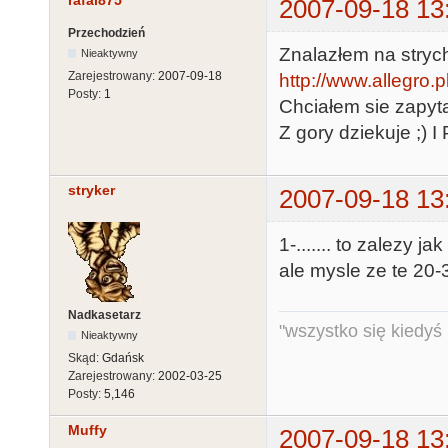
rafal875
2007-09-18 13
Przechodzień
Znalazłem na strychu
Nieaktywny
Zarejestrowany:
2007-09-18
http://www.allegro
Posty:
1
Chciałem sie zapyta
Z gory dziekuje ;) I
stryker
2007-09-18 13
1-....... to zalezy jak 
ale mysle ze te 20-
Nadkasetarz
"wszystko się kiedyś k
Nieaktywny
Skąd:
Gdańsk
Zarejestrowany:
2002-03-25
Posty:
5,146
Muffy
2007-09-18 13