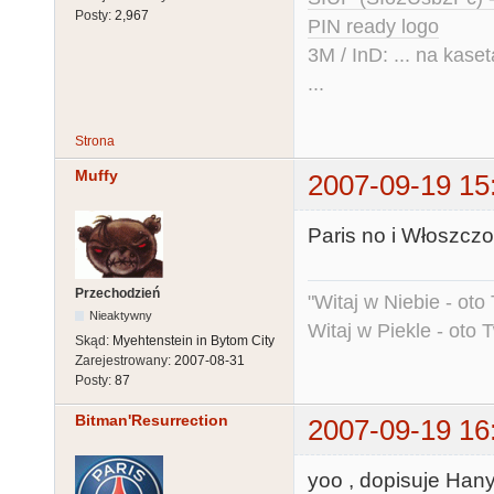
Posty:
2,967
PIN ready logo
3M / InD: ... na kase
...
Strona
Muffy
2007-09-19 15
Paris no i Włoszczowa
Przechodzień
"Witaj w Niebie - oto
Nieaktywny
Witaj w Piekle - oto 
Skąd:
Myehtenstein in Bytom City
Zarejestrowany:
2007-08-31
Posty:
87
Bitman'Resurrection
2007-09-19 16
yoo , dopisuje Han