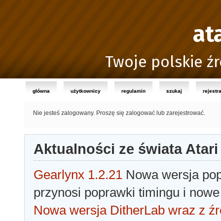
at
Twoje polskie źr
główna
użytkownicy
regulamin
szukaj
rejestr
Nie jesteś zalogowany.
Proszę się zalogować lub zarejestrować.
Aktualności ze świata Atari
Gearlynx 1.2.21
Nowa wersja popu
przynosi poprawki timingu i nowe
Nowa wersja DitherLab wraz z źr