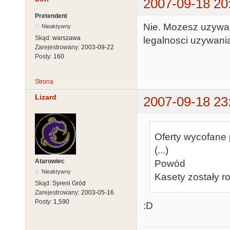
2007-09-18 20
Pretendent
Nie. Mozesz uzywac 
Nieaktywny
Skąd:
warszawa
legalnosci uzywania
Zarejestrowany:
2003-09-22
Posty:
160
Strona
Lizard
2007-09-18 23
Oferty wycofane
(...)
Atarowiec
Powód
Nieaktywny
Kasety zostały r
Skąd:
Syreni Gród
Zarejestrowany:
2003-05-16
Posty:
1,590
:D