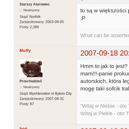
Starszy Atarowiec
to są w większości p
Nieaktywny
Skąd:
Norfolk
;P
Zarejestrowany:
2003-09-05
Posty:
2,389
What can be asserted
Muffy
2007-09-18 20
Hmm to jak to jest? 
mam!!!-panie proku
autorskich, która l
Przechodzień
Nieaktywny
mogę taki sofcik tr
Skąd:
Myehtenstein in Bytom City
Zarejestrowany:
2007-08-31
Posty:
87
"Witaj w Niebie - oto
Witaj w Piekle - oto 
bori