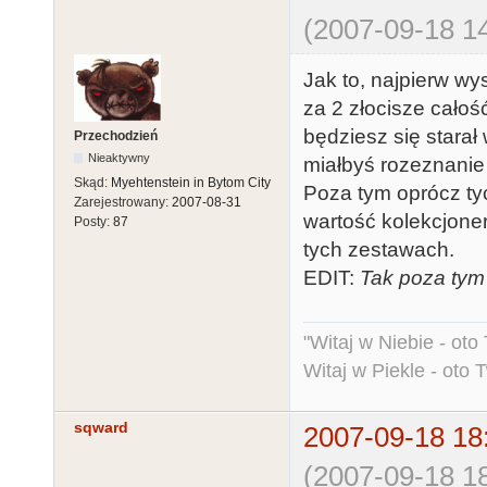
(2007-09-18 14
Jak to, najpierw wys
za 2 złocisze całoś
będziesz się starał
Przechodzień
Nieaktywny
miałbyś rozeznanie j
Skąd:
Myehtenstein in Bytom City
Poza tym oprócz tych
Zarejestrowany:
2007-08-31
wartość kolekcjoner
Posty:
87
tych zestawach.
EDIT:
Tak poza tym 
"Witaj w Niebie - oto
Witaj w Piekle - oto 
sqward
2007-09-18 18
(2007-09-18 18