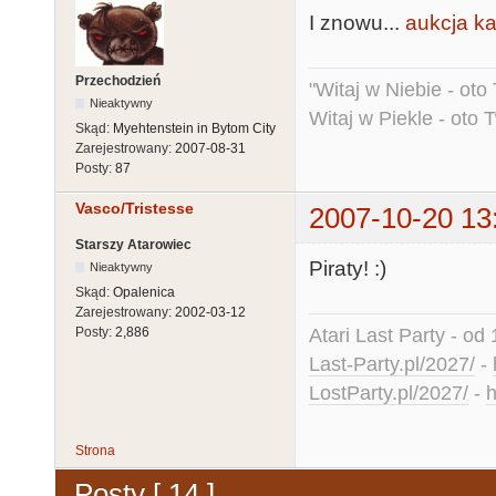
I znowu...
aukcja ka
Przechodzień
"Witaj w Niebie - oto
Nieaktywny
Witaj w Piekle - oto 
Skąd:
Myehtenstein in Bytom City
Zarejestrowany:
2007-08-31
Posty:
87
Vasco/Tristesse
2007-10-20 13
Starszy Atarowiec
Piraty! :)
Nieaktywny
Skąd:
Opalenica
Zarejestrowany:
2002-03-12
Atari Last Party - od 
Posty:
2,886
Last-Party.pl/2027/
-
LostParty.pl/2027/
-
h
Strona
Posty [ 14 ]