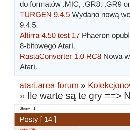
do formatów .MIC, .GR8, .GR9 o
TURGEN 9.4.5
Wydano nową wer
9.4.5.
Altirra 4.50 test 17
Phaeron opubli
8-bitowego Atari.
RastaConverter 1.0 RC8
Nowa wer
Atari.
atari.area forum
»
Kolekcjono
»
Ile warte są te gry ==> 
Strony
1
Posty [ 14 ]