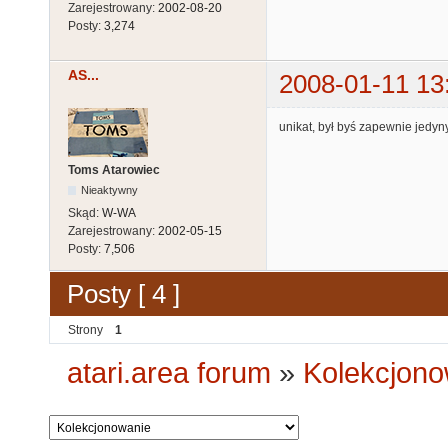
Zarejestrowany:
2002-08-20
Posty:
3,274
AS...
2008-01-11 13
unikat, był byś zapewnie jedy
Toms Atarowiec
Nieaktywny
Skąd:
W-WA
Zarejestrowany:
2002-05-15
Posty:
7,506
Posty [ 4 ]
Strony
1
atari.area forum
»
Kolekcjono