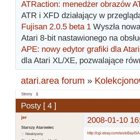
ATRaction: menedżer obrazów 
ATR i XFD działający w przegląda
Fujisan 2.0.5 beta 1
Wyszła nowa 
Atari 8-bit nastawionego na obsłu
APE: nowy edytor grafiki dla Atari
dla Atari XL/XE, pozwalające rów
atari.area forum
»
Kolekcjono
Strony
1
Posty [ 4 ]
jer
2008-01-10 16
Starszy Atarowiec
http://cgi.ebay.com/ws/eBayISAP
Nieaktywny