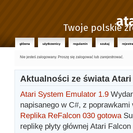
at
Twoje polskie źr
główna
użytkownicy
regulamin
szukaj
rejestr
Nie jesteś zalogowany.
Proszę się zalogować lub zarejestrować.
Aktualności ze świata Atari
Atari System Emulator 1.9
Wydano
napisanego w C#, z poprawkami w
Replika ReFalcon 030 gotowa
Sua
replikę płyty głównej Atari Falcon