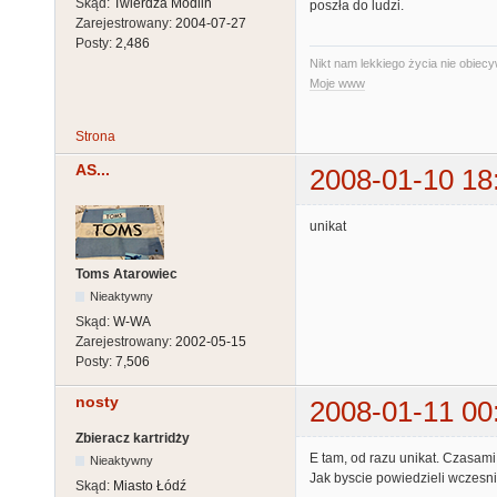
Skąd:
Twierdza Modlin
poszła do ludzi.
Zarejestrowany:
2004-07-27
Posty:
2,486
Nikt nam lekkiego życia nie obiecy
Moje www
Strona
AS...
2008-01-10 18
unikat
Toms Atarowiec
Nieaktywny
Skąd:
W-WA
Zarejestrowany:
2002-05-15
Posty:
7,506
nosty
2008-01-11 00
Zbieracz kartridży
E tam, od razu unikat. Czasami
Nieaktywny
Jak byscie powiedzieli wczesnie
Skąd:
Miasto Łódź