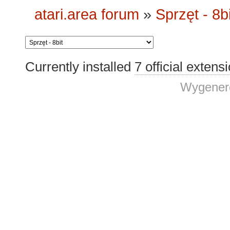
atari.area forum
»
Sprzęt - 8bi
Currently installed
7 official extens
Wygenero