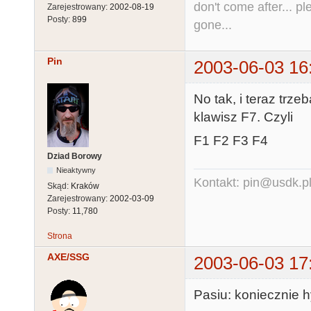
don't come after... pl
Zarejestrowany:
2002-08-19
Posty:
899
gone...
Pin
2003-06-03 16
No tak, i teraz tr
klawisz F7. Czyli
F1 F2 F3 F4 n
Dziad Borowy
Nieaktywny
Kontakt: pin@usdk.p
Skąd:
Kraków
Zarejestrowany:
2002-03-09
Posty:
11,780
Strona
AXE/SSG
2003-06-03 17
Pasiu: koniecznie 