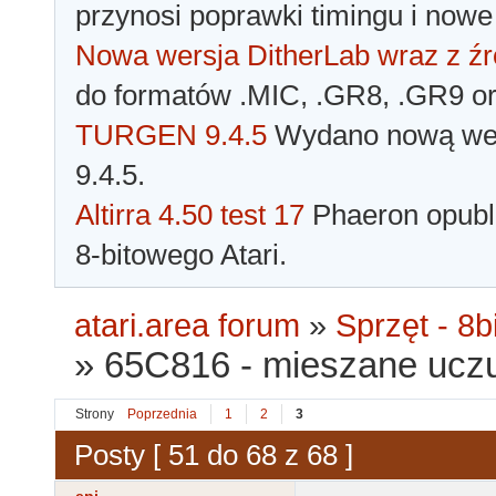
przynosi poprawki timingu i nowe
Nowa wersja DitherLab wraz z źr
do formatów .MIC, .GR8, .GR9 o
TURGEN 9.4.5
Wydano nową wer
9.4.5.
Altirra 4.50 test 17
Phaeron opubli
8-bitowego Atari.
atari.area forum
»
Sprzęt - 8bi
»
65C816 - mieszane uczu
Strony
Poprzednia
1
2
3
Posty [ 51 do 68 z 68 ]