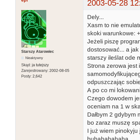
epi
2003-05-28 12
Dely...
Xasm to nie emulator
skoki warunkowe: +3
Jeżeli piszę progr
dostosować... a jak 
Starszy Atarowiec
starszy ileślat ode 
Nieaktywny
Strona zerowa jest
Skąd:
ja tutejszy
Zarejestrowany:
2002-08-05
samomodyfikującego
Posty:
2,642
odpuszczając sobie
A po co mi lokowani
Czego dowodem jest
oceniam na 1 w skal
Dałbym 2 gdybym mu
bo zaraz muszę spa
I już wiem pinokyju
buhahahahaha