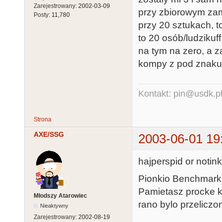
Zarejestrowany:
2002-03-09
przy zbiorowym zam
Posty:
11,780
przy 20 sztukach, to
to 20 osób/ludzikuf
na tym na zero, a z
kompy z pod znaku g
Kontakt: pin@usdk.p
Strona
AXE/SSG
2003-06-01 19
hajperspid or notink
Pionkio Benchmark 
Pamietasz procke k
Młodszy Atarowiec
rano bylo przeliczon
Nieaktywny
Zarejestrowany:
2002-08-19