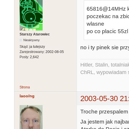
65816@14MHz kos
poczekac na zbi
wlasne
po co placic 55zl
Starszy Atarowiec
Nieaktywny
no i ty pinek sie p
Skąd:
ja tutejszy
Zarejestrowany:
2002-08-05
Posty:
2,642
Hitler, Stalin, total
ChRL, wypowiadam si
Strona
laoo/ng
2003-05-30 21
Troche przespalem t
Ja jestem jak najb