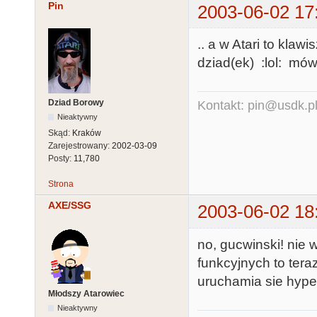
Pin
2003-06-02 17
.. a w Atari to klaw
dziad(ek) :lol: mó
Dziad Borowy
Kontakt: pin@usdk.p
Nieaktywny
Skąd:
Kraków
Zarejestrowany:
2002-03-09
Posty:
11,780
Strona
AXE/SSG
2003-06-02 18
no, gucwinski! nie
funkcyjnych to ter
uruchamia sie hyper
Młodszy Atarowiec
Nieaktywny