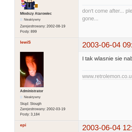
don't come after... pl
Młodszy Atarowiec
gone...
Nieaktywny
Zarejestrowany:
2002-08-19
Posty:
899
lewiS
2003-06-04 09
I tak wlasnie sie nab
www.retrolemon.co.u
Administrator
Nieaktywny
Skąd:
Slough
Zarejestrowany:
2002-03-19
Posty:
3,184
epi
2003-06-04 12