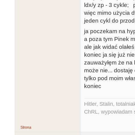
ldx/y zp - 3 cykle; p
więc mimo użycia d
jeden cykl do przo
ja poczekam na hy
a poza tym Pinek mi
ale jak widać olałe
koniec ja się już 
zauważyłęm że na ka
może nie... dostaję
tylko pod moim wła
koniec
Hitler, Stalin, total
ChRL, wypowiadam si
Strona