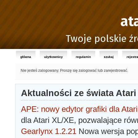
at
Twoje polskie źr
główna
użytkownicy
regulamin
szukaj
rejestr
Nie jesteś zalogowany.
Proszę się zalogować lub zarejestrować.
Aktualności ze świata Atari
APE: nowy edytor grafiki dla Atari
dla Atari XL/XE, pozwalające rów
Gearlynx 1.2.21
Nowa wersja popu