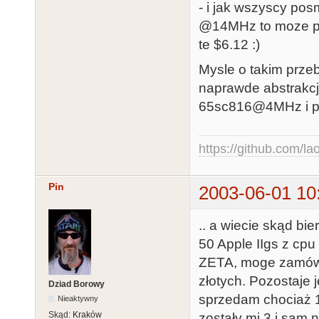
- i jak wszyscy posm
@14MHz to moze poj
te $6.12 :)
Mysle o takim prze
naprawde abstrakcj
65sc816@4MHz i po
https://github.com/la
Pin
2003-06-01 10
.. a wiecie skąd bie
50 Apple IIgs z 
ZETA, moge zamówi
złotych. Pozostaje j
Dziad Borowy
sprzedam chociaż 1
Nieaktywny
Skąd:
Kraków
zostały mi 3 i sam 