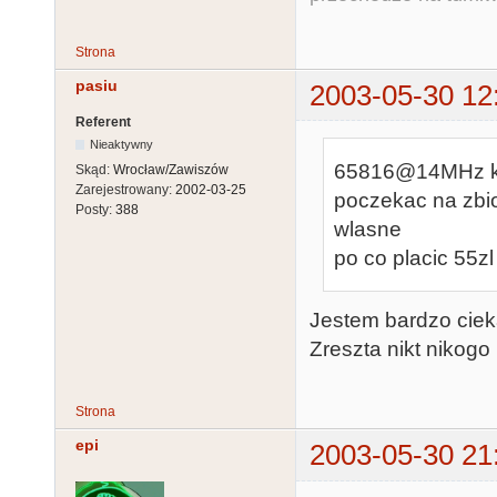
Strona
pasiu
2003-05-30 12
Referent
Nieaktywny
65816@14MHz kos
Skąd:
Wrocław/Zawiszów
Zarejestrowany:
2002-03-25
poczekac na zbi
Posty:
388
wlasne
po co placic 55zl
Jestem bardzo ciek
Zreszta nikt nikogo
Strona
epi
2003-05-30 21