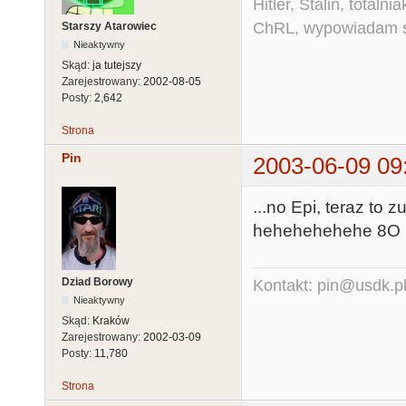
Hitler, Stalin, total
ChRL, wypowiadam si
Starszy Atarowiec
Nieaktywny
Skąd:
ja tutejszy
Zarejestrowany:
2002-08-05
Posty:
2,642
Strona
Pin
2003-06-09 09
...no Epi, teraz to
hehehehehehe 8O
Dziad Borowy
Kontakt: pin@usdk.p
Nieaktywny
Skąd:
Kraków
Zarejestrowany:
2002-03-09
Posty:
11,780
Strona