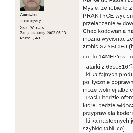
Atarke do Pasia i c
Mysle, ze robie to
PRAKTYCE wycisnac 
Atarowiec
Nieaktywny
przelaczanie w dowo
Skąd:
Wrocław
Chec kodowania na 
Zarejestrowany:
2002-06-13
mozna wycisnac ze 
Posty:
1,663
zrobic SZYBCIEJ (b
co do 14MHz'ow, to 
- atarki z 65sc81
- kilka fajnych pro
politycznie popraw
moze wolniej albo co
- Pasiu bedzie ofe
ktorej bedzie wido
przyprawiala kodera
- kilka nastepnych j
szybkie tabliiice)