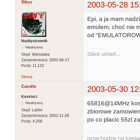
Sikor
2003-05-28 15
Epi, a ja mam nadzi
emulem, choć nie m
od "EMULATOROWCÓW"
Naddyskownik
Nieaktywny
Sikor umarł...
Skąd:
Warszawa
Zarejestrowany:
2002-06-17
Posty:
11,122
Strona
Candle
2003-05-30 12
Kasetarz
65816@14MHz koszt
Nieaktywny
Skąd:
Lublin
zbiorowe zamowieni
Zarejestrowany:
2002-11-28
po co placic 55zl z
Posty:
4,258
przechodze na tumiw