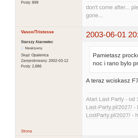
Posty:
899
don't come after... pl
gone...
Vasco/Tristesse
2003-06-01 20
Starszy Atarowiec
Nieaktywny
Pamietasz prock
Skąd:
Opalenica
Zarejestrowany:
2002-03-12
noc i rano bylo p
Posty:
2,886
A teraz wciskasz F7
Atari Last Party - od 
Last-Party.pl/2027/
-
LostParty.pl/2027/
-
h
Strona