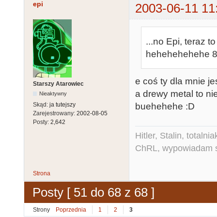
epi
2003-06-11 11
...no Epi, teraz 
hehehehehehe 
e coś ty dla mnie j
Starszy Atarowiec
a drewy metal to ni
Nieaktywny
buehehehe :D
Skąd:
ja tutejszy
Zarejestrowany:
2002-08-05
Posty:
2,642
Hitler, Stalin, total
ChRL, wypowiadam si
Strona
Posty [ 51 do 68 z 68 ]
Strony
Poprzednia
1
2
3