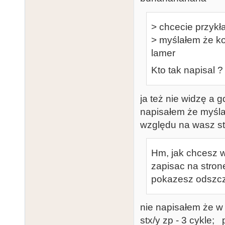
> chcecie przyk
> myślałem że ko
lamer
Kto tak napisal ?
ja też nie widzę a 
napisałem że myślał
względu na wasz s
Hm, jak chcesz w t
zapisac na stron
pokazesz odszcz
nie napisałem że w 
stx/y zp - 3 cykle; 