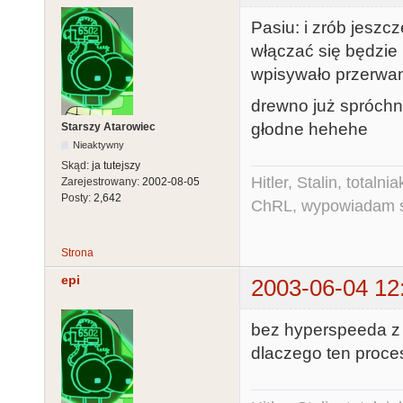
Pasiu: i zrób jeszc
włączać się będzie 
wpisywało przerwan
drewno już spróchni
głodne hehehe
Starszy Atarowiec
Nieaktywny
Skąd:
ja tutejszy
Hitler, Stalin, total
Zarejestrowany:
2002-08-05
Posty:
2,642
ChRL, wypowiadam si
Strona
epi
2003-06-04 12
bez hyperspeeda z 
dlaczego ten proce