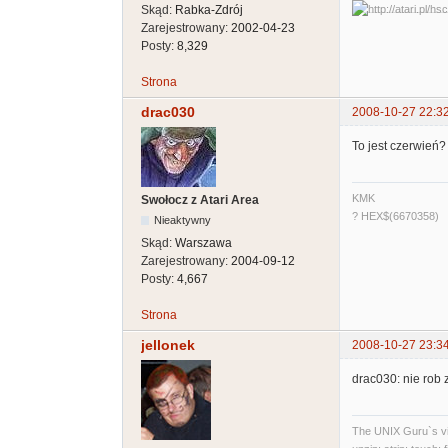
Skąd:
Rabka-Zdrój
Zarejestrowany:
2002-04-23
Posty:
8,329
Strona
drac030
2008-10-27 22:3
To jest czerwień?
KMK
Swołocz z Atari Area
? HEX$(6670358)
Nieaktywny
Skąd:
Warszawa
Zarejestrowany:
2004-09-12
Posty:
4,667
Strona
jellonek
2008-10-27 23:3
drac030: nie rob z
The UNIX Guru`s vi