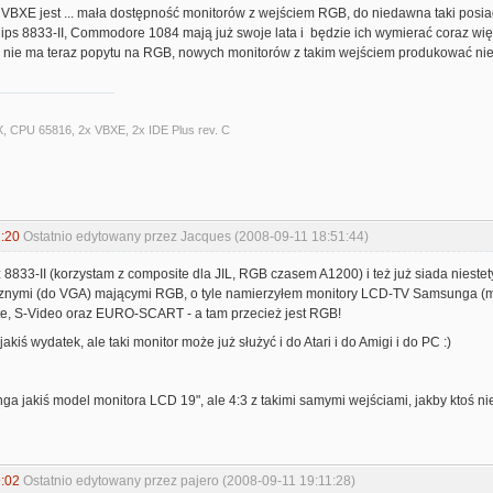
BXE jest ... mała dostępność monitorów z wejściem RGB, do niedawna taki posiada
lips 8833-II, Commodore 1084 mają już swoje lata i będzie ich wymierać coraz więc
, nie ma teraz popytu na RGB, nowych monitorów z takim wejściem produkować ni
X, CPU 65816, 2x VBXE, 2x IDE Plus rev. C
:20
Ostatnio edytowany przez Jacques (2008-09-11 18:51:44)
8833-II (korzystam z composite dla JIL, RGB czasem A1200) i też już siada niestety, 
nymi (do VGA) mającymi RGB, o tyle namierzyłem monitory LCD-TV Samsunga (myślę 
e, S-Video oraz EURO-SCART - a tam przecież jest RGB!
jakiś wydatek, ale taki monitor może już służyć i do Atari i do Amigi i do PC :)
ga jakiś model monitora LCD 19", ale 4:3 z takimi samymi wejściami, jakby ktoś nie
:02
Ostatnio edytowany przez pajero (2008-09-11 19:11:28)