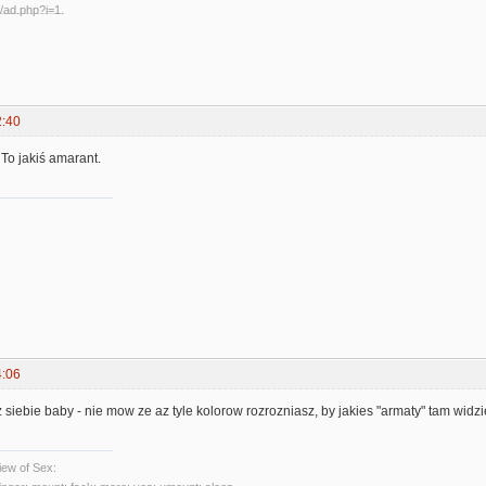
2:40
 To jakiś amarant.
4:06
 siebie baby - nie mow ze az tyle kolorow rozrozniasz, by jakies "armaty" tam widzie
ew of Sex: