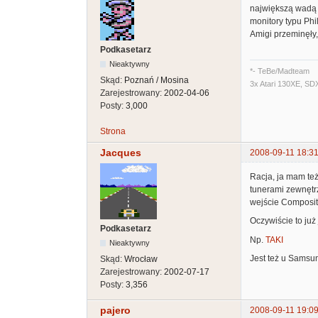
największą wadą V
monitory typu Phi
Amigi przeminęły
Podkasetarz
Nieaktywny
*- TeBe/Madteam
Skąd:
Poznań / Mosina
3x Atari 130XE, SD
Zarejestrowany:
2002-04-06
Posty:
3,000
Strona
Jacques
2008-09-11 18:31
Racja, ja mam też 
tunerami zewnętrz
wejście Composit
Oczywiście to już 
Podkasetarz
Np.
TAKI
Nieaktywny
Jest też u Samsun
Skąd:
Wrocław
Zarejestrowany:
2002-07-17
Posty:
3,356
pajero
2008-09-11 19:09