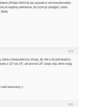
łem (Philips 8833-II) ale wysiadł w nim transformator,
ej aż wyginą całkowicie, bo czym je zastąpić, czasy
e będą
679
obraz zniekształcony, smugi, itp. Ale o ile jest kłopot z
o 22" lub 24", ale jest też 20" zdaje się), które mają
 lubił panoramy :)
680