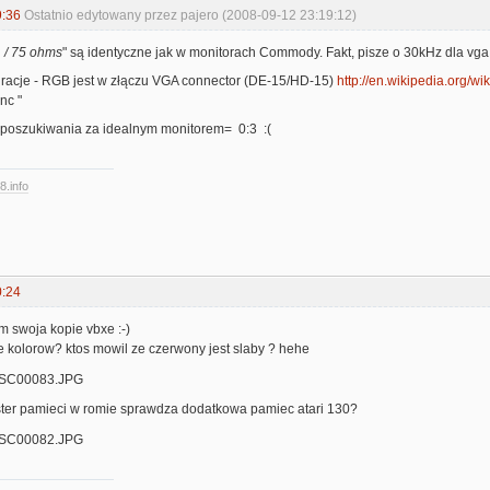
9:36
Ostatnio edytowany przez pajero (2008-09-12 23:19:12)
. / 75 ohms
" są identyczne jak w monitorach Commody. Fakt, pisze o 30kHz dla vga,
acje - RGB jest w złączu VGA connector (DE-15/HD-15)
http://en.wikipedia.org/w
nc "
) poszukiwania za idealnym monitorem= 0:3 :(
8.info
0:24
m swoja kopie vbxe :-)
te kolorow? ktos mowil ze czerwony jest slaby ? hehe
tester pamieci w romie sprawdza dodatkowa pamiec atari 130?