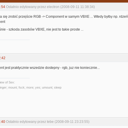
:54
Ostatnio edytowany przez electron (2008-09-11 11:38:34)
a się zrobić przejście RGB -> Component w samym VBXE ... Wtedy byłby np. rdze
ent
ie - szkoda zasobów VBXE, nie jest to takie proste ...
2:42
t jest praktycznie wszedzie dostepny - rgb, juz nie koniecznie...
ew of Sex:
 finger; mount; fsck; more; yes; umount; sleep
:40
Ostatnio edytowany przez tebe (2008-09-11 23:23:55)