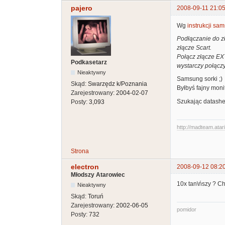
pajero
2008-09-11 21:05
Wg
instrukcji sa
Podłączanie do z
złącze Scart.
Połącz złącze EXT
Podkasetarz
wystarczy połącz
Nieaktywny
Samsung sorki ;)
Skąd:
Swarzędz k/Poznania
Byłbyś fajny moni
Zarejestrowany:
2004-02-07
Szukając datash
Posty:
3,093
http://madteam.atari
Strona
electron
2008-09-12 08:2
Młodszy Atarowiec
10x tan\ńszy ? Chc
Nieaktywny
Skąd:
Toruń
Zarejestrowany:
2002-06-05
pomidor
Posty:
732