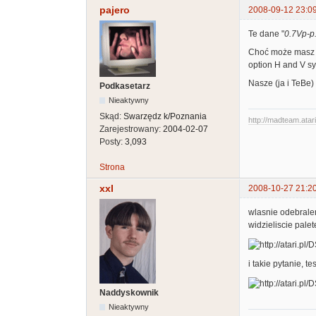
pajero
2008-09-12 23:0
Te dane "
0.7Vp-p
Choć może masz r
option H and V sy
Nasze (ja i TeBe
Podkasetarz
Nieaktywny
Skąd:
Swarzędz k/Poznania
http://madteam.atari
Zarejestrowany:
2004-02-07
Posty:
3,093
Strona
xxl
2008-10-27 21:2
wlasnie odebrale
widzieliscie pale
i takie pytanie, 
Naddyskownik
Nieaktywny