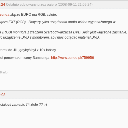
:24
Ostatnio edytowany przez pajero (2008-09-11 21:09:24)
msunga
złącze EURO ma RGB, cytuje:
łącza EXT (RGB) - Dotyczy tylko urządzenia audio-wideo wyposażonego w
 (RGB) monitora z złączem Scart odtwarzacza DVD. Jeśli jest włączone zasilanie,
yć urządzenie DVD z monitorem, aby móc oglądać materiał DVD.
torek do JIL, gdybyś był z 10x tańszy.
eet porównałem ceny Samsunga:
http://www.ceneo.pl/759956
8.info
0:08
iałbyś zapłacić 74 złote ?? ;-)