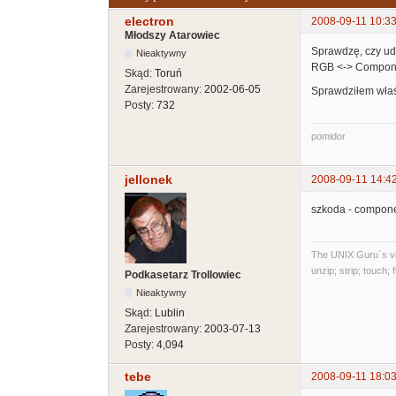
electron
2008-09-11 10:33
Młodszy Atarowiec
Sprawdzę, czy ud
Nieaktywny
RGB <-> Compon
Skąd:
Toruń
Zarejestrowany:
2002-06-05
Sprawdziłem właśn
Posty:
732
pomidor
jellonek
2008-09-11 14:4
szkoda - componen
The UNIX Guru`s vi
unzip; strip; touch;
Podkasetarz Trollowiec
Nieaktywny
Skąd:
Lublin
Zarejestrowany:
2003-07-13
Posty:
4,094
tebe
2008-09-11 18:03