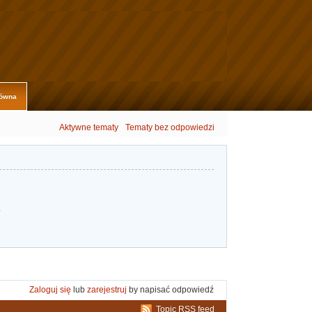
łówna
Aktywne tematy
Tematy bez odpowiedzi
.
Zaloguj się
lub
zarejestruj
by napisać odpowiedź
Topic RSS feed