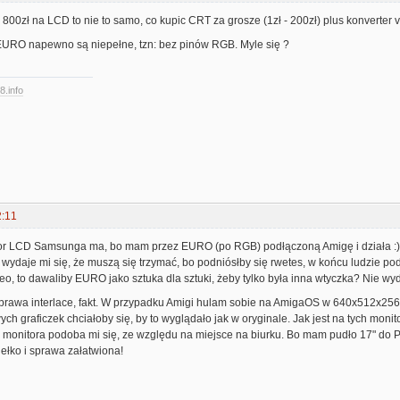
 800zł na LCD to nie to samo, co kupic CRT za grosze (1zł - 200zł) plus konverter vg
EURO napewno są niepełne, tzn: bez pinów RGB. Myle się ?
8.info
2:11
r LCD Samsunga ma, bo mam przez EURO (po RGB) podłączoną Amigę i działa :) A
 wydaje mi się, że muszą się trzymać, bo podniósłby się rwetes, w końcu ludzie po
eo, to dawaliby EURO jako sztuka dla sztuki, żeby tylko była inna wtyczka? Nie wyda
sprawa interlace, fakt. W przypadku Amigi hulam sobie na AmigaOS w 640x512x256 i t
ch graficzek chciałoby się, by to wyglądało jak w oryginale. Jak jest na tych moni
 monitora podoba mi się, ze względu na miejsce na biurku. Bo mam pudło 17" do PC (
ełko i sprawa załatwiona!