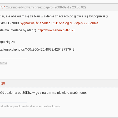
3:57
Ostatnio edytowany przez pajero (2008-09-12 23:00:02)
iał, ale obawiam się że Pan w sklepie znacząco po głowie się by popukał ;)
takim LG 700B
Sygnał wejścia Video RGB Analog / 0.7Vp-p. / 75 ohms
ale ma interlace by Atari :)
http://www.ceneo.pl/87825
ego złącza
8.info
8:20
wość pozioma od 30Khz więc z palem ma niewiele wspólnego...
d without proof can be dismissed without proof.