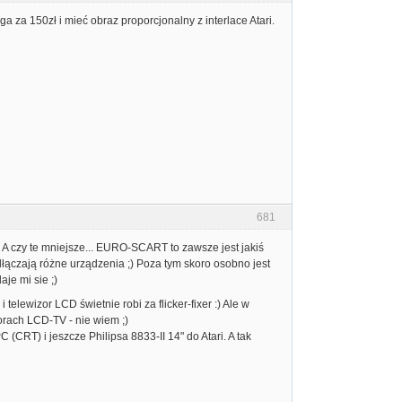
a za 150zł i mieć obraz proporcjonalny z interlace Atari.
681
 czy te mniejsze... EURO-SCART to zawsze jest jakiś
dłączają różne urządzenia ;) Poza tym skoro osobno jest
je mi sie ;)
elewizor LCD świetnie robi za flicker-fixer :) Ale w
torach LCD-TV - nie wiem ;)
CRT) i jeszcze Philipsa 8833-II 14" do Atari. A tak