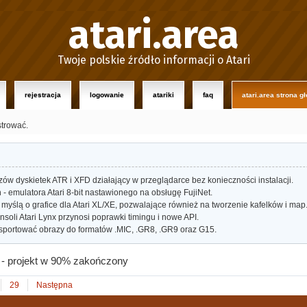
atari.area
Twoje polskie źródło informacji o Atari
rejestracja
logowanie
atariki
faq
atari.area strona g
strować.
w dyskietek ATR i XFD działający w przeglądarce bez konieczności instalacji.
- emulatora Atari 8-bit nastawionego na obsługę FujiNet.
myślą o grafice dla Atari XL/XE, pozwalające również na tworzenie kafelków i map
oli Atari Lynx przynosi poprawki timingu i nowe API.
portować obrazy do formatów .MIC, .GR8, .GR9 oraz G15.
 - projekt w 90% zakończony
29
Następna