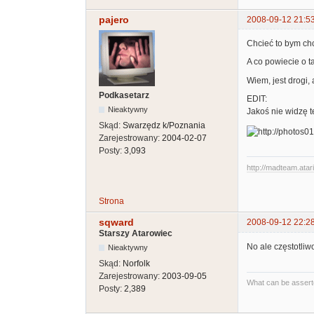
pajero
2008-09-12 21:5
Chcieć to bym chc
A co powiecie o 
Wiem, jest drogi, 
Podkasetarz
EDIT:
Nieaktywny
Jakoś nie widzę t
Skąd:
Swarzędz k/Poznania
Zarejestrowany:
2004-02-07
Posty:
3,093
http://madteam.atari
Strona
sqward
2008-09-12 22:2
Starszy Atarowiec
No ale częstotli
Nieaktywny
Skąd:
Norfolk
Zarejestrowany:
2003-09-05
What can be asserte
Posty:
2,389