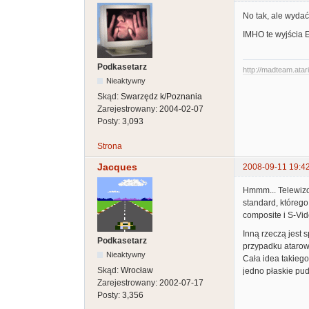
No tak, ale wydać
IMHO te wyjścia 
Podkasetarz
http://madteam.atari
Nieaktywny
Skąd:
Swarzędz k/Poznania
Zarejestrowany:
2004-02-07
Posty:
3,093
Strona
Jacques
2008-09-11 19:4
Hmmm... Telewizo
standard, którego
composite i S-Vid
Inną rzeczą jest 
Podkasetarz
przypadku atarowy
Nieaktywny
Cała idea takiego
Skąd:
Wrocław
jedno płaskie pud
Zarejestrowany:
2002-07-17
Posty:
3,356