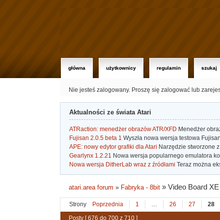
główna
użytkownicy
regulamin
szukaj
Nie jesteś zalogowany.
Proszę się zalogować lub zareje
Aktualności ze świata Atari
ATRaction: menedżer obrazów ATR/XFD
Menedżer obrazó
Fujisan 2.0.5 beta 1
Wyszła nowa wersja testowa Fujisan 
APE: nowy edytor grafiki dla Atari
Narzędzie stworzone z 
Gearlynx 1.2.21
Nowa wersja popularnego emulatora kons
Nowa wersja DitherLab wraz z źródłami
Teraz można eks
»
Video Board XE
atari.area forum
»
Fabryka - 8bit
Strony
Poprzednia
1
…
26
27
28
Posty [ 676 do 700 z 710 ]