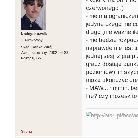
czerwonego ;)
- nie ma ograniczen
jedyne czego nie cof
dlugo (nie wazne il
Naddyskownik
- nie bedzie rozpoc
Nieaktywny
naprawde nie jest t
Skąd:
Rabka-Zdrój
Zarejestrowany:
2002-04-23
jednej sesji z gra 
Posty:
8,329
gracz dostaje punk
poziomow) im szybc
moze ukonczyc gre
- MAW... hmmm, bed
fire? czy mozesz to
Strona