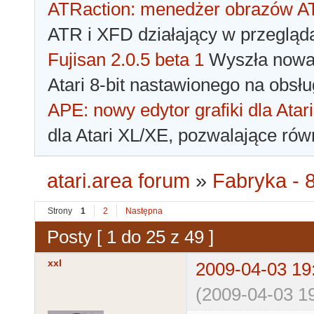
ATRaction: menedżer obrazów 
ATR i XFD działający w przegląda
Fujisan 2.0.5 beta 1
Wyszła nowa 
Atari 8-bit nastawionego na obsłu
APE: nowy edytor grafiki dla Atari
dla Atari XL/XE, pozwalające rów
atari.area forum
»
Fabryka - 8
Strony
1
2
Następna
Posty [ 1 do 25 z 49 ]
xxl
2009-04-03 19
(2009-04-03 19