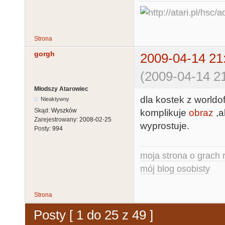
Strona
gorgh
2009-04-14 21
(2009-04-14 21
Młodszy Atarowiec
dla kostek z worldo
Nieaktywny
Skąd:
Wyszków
komplikuje
obraz
,a
Zarejestrowany:
2008-02-25
wyprostuje.
Posty:
994
moja strona o grach r
mój blog osobisty
Strona
Posty [ 1 do 25 z 49 ]