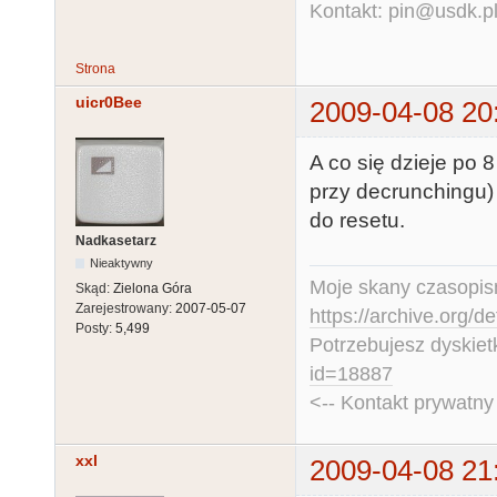
Kontakt: pin@usdk.p
Strona
uicr0Bee
2009-04-08 20
A co się dzieje po 
przy decrunchingu) 
do resetu.
Nadkasetarz
Nieaktywny
Moje skany czasopism
Skąd:
Zielona Góra
Zarejestrowany:
2007-05-07
https://archive.org/d
Posty:
5,499
Potrzebujesz dyskiet
id=18887
<-- Kontakt prywatn
xxl
2009-04-08 21