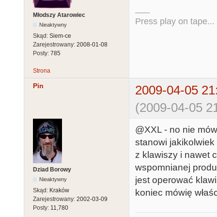
___
Młodszy Atarowiec
Press play on tape...
Nieaktywny
Skąd:
Siem-ce
Zarejestrowany:
2008-01-08
Posty:
785
Strona
Pin
2009-04-05 21
(2009-04-05 21
@XXL - no nie mów,
stanowi jakikolwiek
z klawiszy i nawet 
wspomnianej produkcj
Dziad Borowy
jest operować klawis
Nieaktywny
Skąd:
Kraków
koniec mówię właści
Zarejestrowany:
2002-03-09
Posty:
11,780