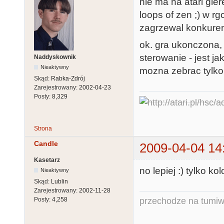
nie ma na atari gie
loops of zen ;) w rg
zagrzewal konkurenc
ok. gra ukonczona, 
sterowanie - jest j
Naddyskownik
Nieaktywny
mozna zebrac tylko
Skąd:
Rabka-Zdrój
Zarejestrowany:
2002-04-23
Posty:
8,329
Strona
Candle
2009-04-04 14
Kasetarz
no lepiej :) tylko k
Nieaktywny
Skąd:
Lublin
Zarejestrowany:
2002-11-28
przechodze na tumiw
Posty:
4,258