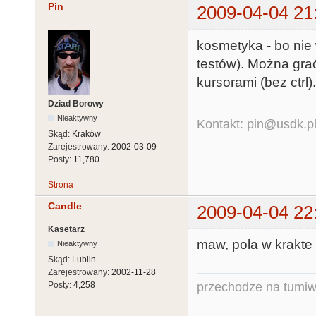
Pin
2009-04-04 21
kosmetyka - bo nie
testów). Można grać
kursorami (bez ctrl).
Dziad Borowy
Nieaktywny
Kontakt: pin@usdk.p
Skąd:
Kraków
Zarejestrowany:
2002-03-09
Posty:
11,780
Strona
Candle
2009-04-04 22
Kasetarz
maw, pola w krakte t
Nieaktywny
Skąd:
Lublin
Zarejestrowany:
2002-11-28
przechodze na tumiw
Posty:
4,258