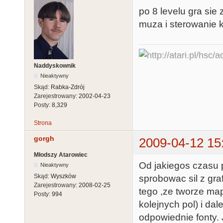
po 8 levelu gra sie
muza i sterowanie 
Naddyskownik
Nieaktywny
Skąd:
Rabka-Zdrój
Zarejestrowany:
2002-04-23
Posty:
8,329
Strona
gorgh
2009-04-12 15
Młodszy Atarowiec
Od jakiegos czasu p
Nieaktywny
Skąd:
Wyszków
sprobowac sil z gr
Zarejestrowany:
2008-02-25
tego ,ze tworze map
Posty:
994
kolejnych pol) i da
odpowiednie fonty. 