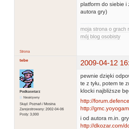
platform do siebie 
autora gry)
moja strona o grach r
mój blog osobisty
Strona
tebe
2009-04-12 16
pewnie dzięki odpow
te z tyłu, potem te 
klocki najbliższe b
Podkasetarz
Nieaktywny
http://forum.defence
Skąd:
Poznań / Mosina
http://gmc.yoyoga
Zarejestrowany:
2002-04-06
Posty:
3,000
i od autora m.in. gr
http://dkozar.com/d