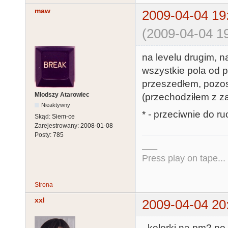
maw
2009-04-04 19
(2009-04-04 19
na levelu drugim, n
wszystkie pola od p
przeszedłem, pozos
Młodszy Atarowiec
(przechodziłem z 
Nieaktywny
* - przeciwnie do 
Skąd:
Siem-ce
Zarejestrowany:
2008-01-08
Posty:
785
___
Press play on tape...
Strona
xxl
2009-04-04 20
- kolorki na pm? no