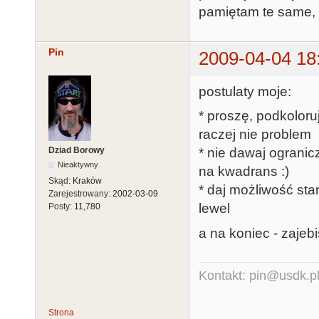
pamiętam te same, a
Pin
2009-04-04 18
postulaty moje:
* proszę, podkoloruj
raczej nie problem
Dziad Borowy
* nie dawaj ogranicz
Nieaktywny
na kwadrans :)
Skąd:
Kraków
* daj możliwość sta
Zarejestrowany:
2002-03-09
lewel
Posty:
11,780
a na koniec - zajebi
Kontakt: pin@usdk.p
Strona