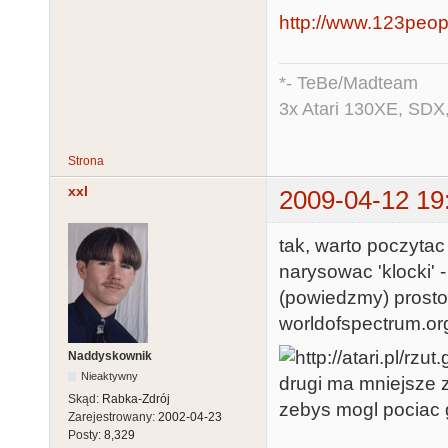
http://www.123peop
*- TeBe/Madteam
3x Atari 130XE, SDX
Strona
xxl
2009-04-12 19
tak, warto poczytac
narysowac 'klocki' -
(powiedzmy) prost
worldofspectrum.org
Naddyskownik
Nieaktywny
drugi ma mniejsze z
Skąd:
Rabka-Zdrój
zebys mogl pociac g
Zarejestrowany:
2002-04-23
Posty:
8,329