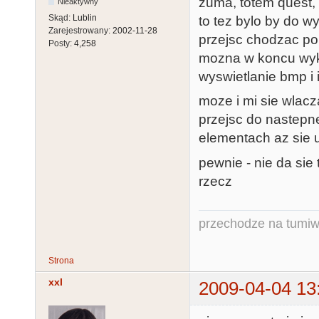
zuma, totem quest, 
Nieaktywny
Skąd:
Lublin
to tez bylo by do w
Zarejestrowany:
2002-11-28
przejsc chodzac po
Posty:
4,258
mozna w koncu wyk
wyswietlanie bmp i 
moze i mi sie wlacz
przejsc do nastepn
elementach az sie u
pewnie - nie da sie
rzecz
przechodze na tumiw
Strona
xxl
2009-04-04 13