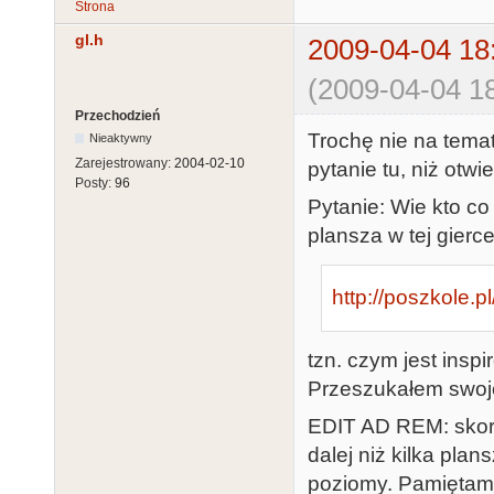
Strona
gl.h
2009-04-04 18
(2009-04-04 18
Przechodzień
Trochę nie na tema
Nieaktywny
Zarejestrowany:
2004-02-10
pytanie tu, niż otw
Posty:
96
Pytanie: Wie kto co 
plansza w tej gierc
http://poszkole
tzn. czym jest insp
Przeszukałem swoje 
EDIT AD REM: skoro 
dalej niż kilka pla
poziomy. Pamiętam 