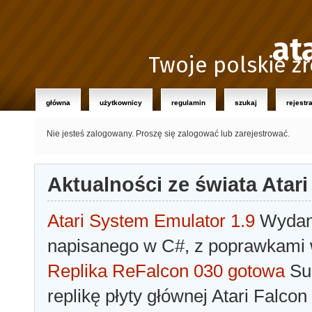
at
Twoje polskie źr
główna
użytkownicy
regulamin
szukaj
rejestr
Nie jesteś zalogowany.
Proszę się zalogować lub zarejestrować.
Aktualności ze świata Atari
Atari System Emulator 1.9
Wydano
napisanego w C#, z poprawkami w
Replika ReFalcon 030 gotowa
Sua
replikę płyty głównej Atari Falcon