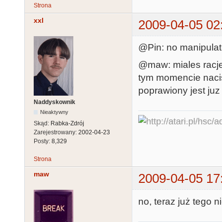
Strona
xxl
2009-04-05 02
@Pin: no manipulat
@maw: miales racje,
tym momencie nacisni
poprawiony jest juz
Naddyskownik
Nieaktywny
Skąd:
Rabka-Zdrój
Zarejestrowany:
2002-04-23
Posty:
8,329
Strona
maw
2009-04-05 17
no, teraz już tego n