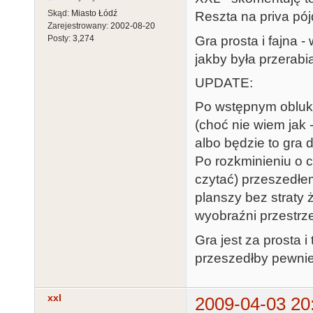
Skąd:
Miasto Łódź
Reszta na priva pój
Zarejestrowany:
2002-08-20
Gra prosta i fajna -
Posty:
3,274
jakby była przerabia
UPDATE:
Po wstępnym obluka
(choć nie wiem jak
albo będzie to gra
Po rozkminieniu o co
czytać) przeszedł
planszy bez straty 
wyobraźni przestrzen
Gra jest za prosta i
przeszedłby pewnie
xxl
2009-04-03 20