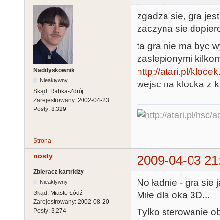
zgadza sie, gra jes
zaczyna sie dopiero
ta gra nie ma byc 
zaslepionymi kilko
http://atari.pl/kloce
Naddyskownik
Nieaktywny
wejsc na klocka z k
Skąd:
Rabka-Zdrój
Zarejestrowany:
2002-04-23
Posty:
8,329
Strona
nosty
2009-04-03 21
Zbieracz kartridży
No ładnie - gra sie 
Nieaktywny
Skąd:
Miasto Łódź
Miłe dla oka 3D...
Zarejestrowany:
2002-08-20
Tylko sterowanie o
Posty:
3,274