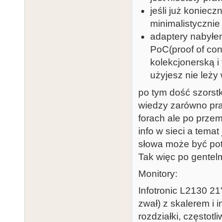
jeśli już koniecz
minimalistycznie
adaptery nabyłe
PoC(proof of con
kolekcjonerską i
użyjesz nie leży 
po tym dość szorst
wiedzy zarówno prak
forach ale po przem
info w sieci a tema
słowa może być pot
Tak więc po gentel
Monitory:
Infotronic L2130 21"
zwał) z skalerem i 
rozdziałki, częstotl