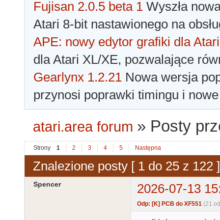
Fujisan 2.0.5 beta 1
Wyszła nowa 
Atari 8-bit nastawionego na obsłu
APE: nowy edytor grafiki dla Atari
dla Atari XL/XE, pozwalające rów
Gearlynx 1.2.21
Nowa wersja popu
przynosi poprawki timingu i nowe
»
Posty pr
atari.area forum
Strony
1
2
3
4
5
Następna
Znalezione posty [ 1 do 25 z 122 ]
Spencer
2026-07-13 15
Odp: [K] PCB do XF551
(21 o