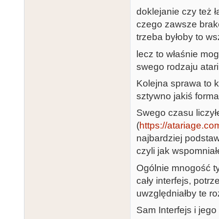
doklejanie czy też 
czego zawsze brakow
trzeba byłoby to ws
lecz to właśnie mog
swego rodzaju atari
Kolejna sprawa to 
sztywno jakiś format
Swego czasu liczył
(
https://atariage.c
najbardziej podstaw
czyli jak wspomniał
Ogólnie mnogość ty
cały interfejs, pot
uwzględniałby te r
Sam Interfejs i jego