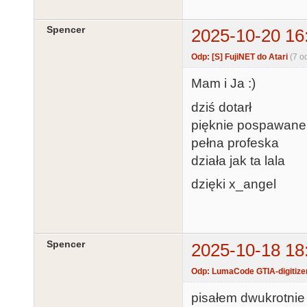
Spencer
2025-10-20 16
Odp: [S] FujiNET do Atari
(7 o
Mam i Ja :)
dziś dotarł
pięknie pospawane
pełna profeska
działa jak ta lala
dzięki x_angel
Spencer
2025-10-18 18
Odp: LumaCode GTIA-digitize
pisałem dwukrotnie