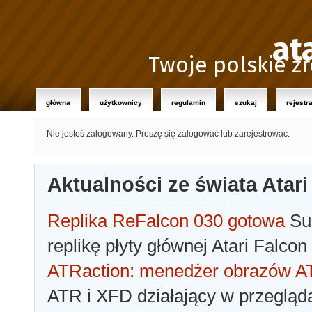
at
Twoje polskie źr
główna
użytkownicy
regulamin
szukaj
rejestr
Nie jesteś zalogowany.
Proszę się zalogować lub zarejestrować.
Aktualności ze świata Atari
Replika ReFalcon 030 gotowa
Sua
replikę płyty głównej Atari Falcon
ATRaction: menedżer obrazów 
ATR i XFD działający w przegląda