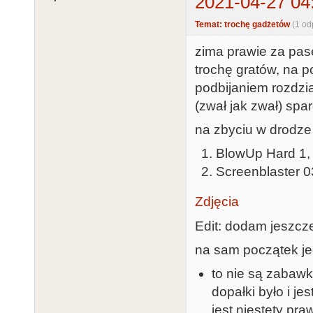
2021-04-27 04
Temat: trochę gadżetów
(1 od
zima prawie za pas
trochę gratów, na po
podbijaniem rozdzi
(zwał jak zwał) sp
na zbyciu w drodz
BlowUp Hard 
Screenblast
Zdjęcia
Edit: dodam jeszcz
na sam początek je
to nie są zabawk
dopałki było i je
jest niestety pr