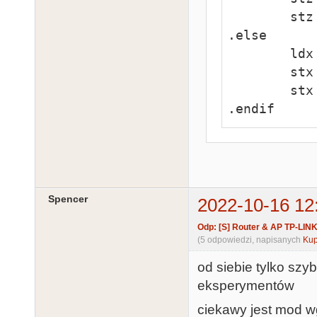
        stz     sreg

.else

        ldx     #0

        stx     ptr1+1

        stx     sreg

.endif
Spencer
2022-10-16 12
Odp: [S] Router & AP TP-LIN
(5 odpowiedzi, napisanych
Kup
od siebie tylko szy
eksperymentów
ciekawy jest mod 