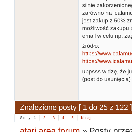
silnie zakorzenioneg
zarówno na icalamu
jest zakup z 50% zn
możliwość zakupu z
email w celu np. z
źródło:
https://www.calam
https://www.icala
uppsss widzę, że ju
(post do usunięcia)
Znalezione posty [ 1 do 25 z 122 ]
Strony
1
2
3
4
5
Następna
atari.area forum
»
Posty prze