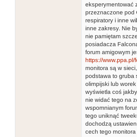
eksperymentować z v
przeznaczone pod 
respiratory i inne 
inne zakresy. Nie b
nie pamiętam szczeg
posiadacza Falcona 
forum amigowym je
https://www.ppa.pl/
monitora są w siec
podstawa to gruba st
olimpijski lub wore
wyświetla coś jakb
nie widać tego na z
wspomnianym forum 
tego uniknąć tweek
dochodzą ustawienia
cech tego monitora