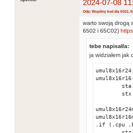
2024-07-08 11
Odp: Wspólny kod dla 6502, 
warto swoją drogą 
6502 i 65C02)
http
tebe napisał/a:
ja widziałem jak 
umul8x16r24:
umul8x16r16:
        sta     ptr3

        stx     ptr3+1

umul8x16r24m
umul8x16r16m
.if (.cpu .
        stz     ptr1+1
