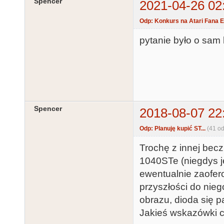
Spencer
2021-04-26 02
Odp: Konkurs na Atari Fana En
pytanie było o sam
Spencer
2018-08-07 22
Odp: Planuję kupić ST...
(41 o
Trochę z innej bec
1040STe (niegdys j
ewentualnie zaofer
przyszłości do nieg
obrazu, dioda się p
Jakieś wskazówki c