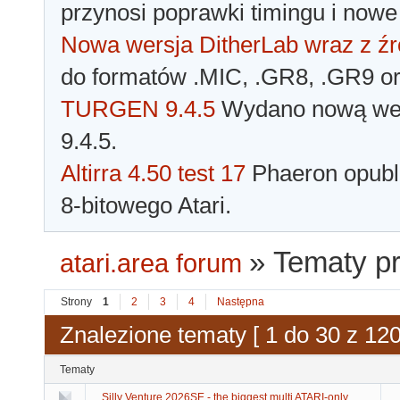
przynosi poprawki timingu i nowe
Nowa wersja DitherLab wraz z źr
do formatów .MIC, .GR8, .GR9 o
TURGEN 9.4.5
Wydano nową wer
9.4.5.
Altirra 4.50 test 17
Phaeron opubli
8-bitowego Atari.
»
Tematy p
atari.area forum
Strony
1
2
3
4
Następna
Znalezione tematy [ 1 do 30 z 120
Tematy
Silly Venture 2026SE - the biggest multi ATARI-only