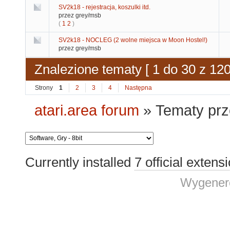
SV2k18 - rejestracja, koszulki itd.
przez grey/msb
(
1
2
)
SV2k18 - NOCLEG (2 wolne miejsca w Moon Hostel!)
przez grey/msb
Znalezione tematy [ 1 do 30 z 120
Strony
1
2
3
4
Następna
atari.area forum
»
Tematy prz
Currently installed
7 official extens
Wygenero