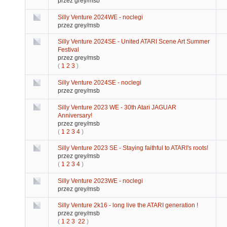
przez grey/msb
Silly Venture 2024WE - noclegi
przez grey/msb
Silly Venture 2024SE - United ATARI Scene Art Summer
Festival
przez grey/msb
(
1
2
3
)
Silly Venture 2024SE - noclegi
przez grey/msb
Silly Venture 2023 WE - 30th Atari JAGUAR
Anniversary!
przez grey/msb
(
1
2
3
4
)
Silly Venture 2023 SE - Staying faithful to ATARI's roots!
przez grey/msb
(
1
2
3
4
)
Silly Venture 2023WE - noclegi
przez grey/msb
Silly Venture 2k16 - long live the ATARI generation !
przez grey/msb
(
1
2
3
22
)