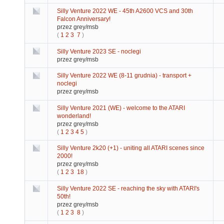
Silly Venture 2022 WE - 45th A2600 VCS and 30th
Falcon Anniversary!
przez grey/msb
(
1
2
3
7
)
Silly Venture 2023 SE - noclegi
przez grey/msb
Silly Venture 2022 WE (8-11 grudnia) - transport +
noclegi
przez grey/msb
Silly Venture 2021 (WE) - welcome to the ATARI
wonderland!
przez grey/msb
(
1
2
3
4
5
)
Silly Venture 2k20 (+1) - uniting all ATARI scenes since
2000!
przez grey/msb
(
1
2
3
18
)
Silly Venture 2022 SE - reaching the sky with ATARI's
50th!
przez grey/msb
(
1
2
3
8
)