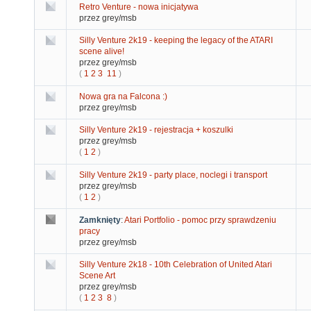
Retro Venture - nowa inicjatywa
przez grey/msb
Silly Venture 2k19 - keeping the legacy of the ATARI
scene alive!
przez grey/msb
(
1
2
3
11
)
Nowa gra na Falcona :)
przez grey/msb
Silly Venture 2k19 - rejestracja + koszulki
przez grey/msb
(
1
2
)
Silly Venture 2k19 - party place, noclegi i transport
przez grey/msb
(
1
2
)
Zamknięty
:
Atari Portfolio - pomoc przy sprawdzeniu
pracy
przez grey/msb
Silly Venture 2k18 - 10th Celebration of United Atari
Scene Art
przez grey/msb
(
1
2
3
8
)