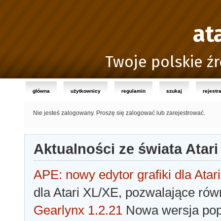
at
Twoje polskie źr
główna
użytkownicy
regulamin
szukaj
rejestr
Nie jesteś zalogowany.
Proszę się zalogować lub zarejestrować.
Aktualności ze świata Atari
APE: nowy edytor grafiki dla Atari
dla Atari XL/XE, pozwalające rów
Gearlynx 1.2.21
Nowa wersja popu