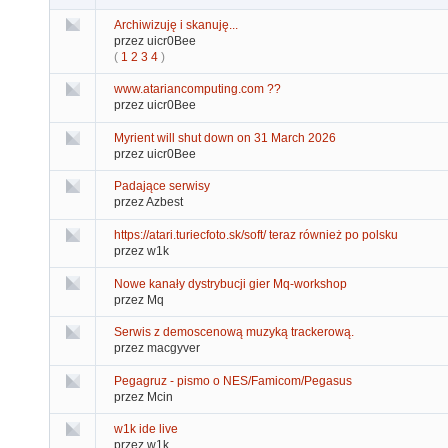
Archiwizuję i skanuję...
przez uicr0Bee
(
1
2
3
4
)
www.atariancomputing.com ??
przez uicr0Bee
Myrient will shut down on 31 March 2026
przez uicr0Bee
Padające serwisy
przez Azbest
https://atari.turiecfoto.sk/soft/ teraz również po polsku
przez w1k
Nowe kanały dystrybucji gier Mq-workshop
przez Mq
Serwis z demoscenową muzyką trackerową.
przez macgyver
Pegagruz - pismo o NES/Famicom/Pegasus
przez Mcin
w1k ide live
przez w1k