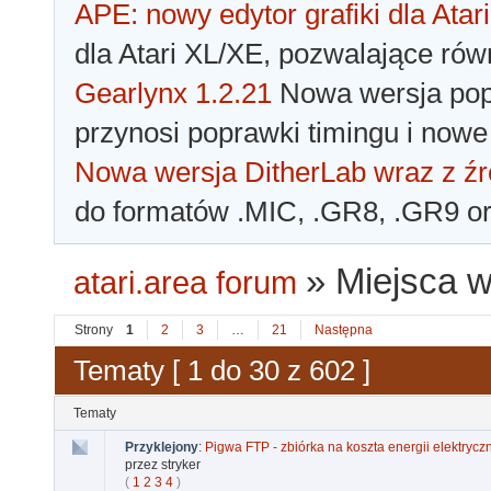
APE: nowy edytor grafiki dla Atari
dla Atari XL/XE, pozwalające rów
Gearlynx 1.2.21
Nowa wersja popu
przynosi poprawki timingu i nowe
Nowa wersja DitherLab wraz z źr
do formatów .MIC, .GR8, .GR9 o
»
Miejsca w
atari.area forum
Strony
1
2
3
…
21
Następna
Tematy [ 1 do 30 z 602 ]
Tematy
Przyklejony
:
Pigwa FTP - zbiórka na koszta energii elektrycz
przez stryker
(
1
2
3
4
)