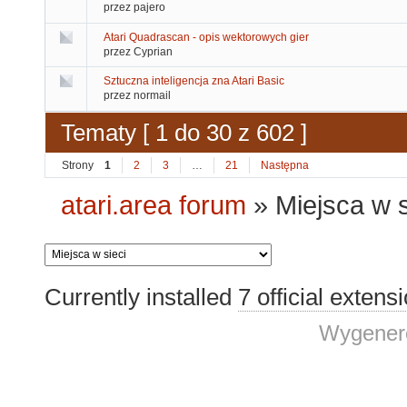
przez pajero
Atari Quadrascan - opis wektorowych gier
przez Cyprian
Sztuczna inteligencja zna Atari Basic
przez normail
Tematy [ 1 do 30 z 602 ]
Strony
1
2
3
…
21
Następna
atari.area forum
»
Miejsca w s
Currently installed
7 official extens
Wygenero