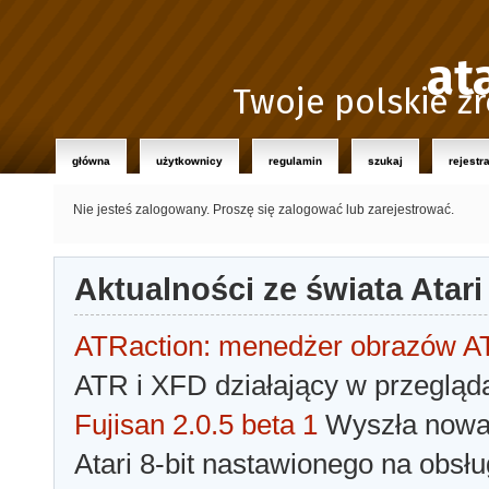
at
Twoje polskie źr
główna
użytkownicy
regulamin
szukaj
rejestr
Nie jesteś zalogowany.
Proszę się zalogować lub zarejestrować.
Aktualności ze świata Atari
ATRaction: menedżer obrazów 
ATR i XFD działający w przegląda
Fujisan 2.0.5 beta 1
Wyszła nowa 
Atari 8-bit nastawionego na obsłu