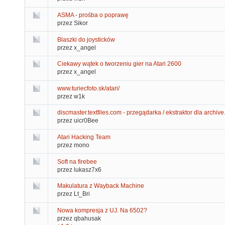
ASMA - prośba o poprawę
przez Sikor
Blaszki do joysticków
przez x_angel
Ciekawy wątek o tworzeniu gier na Atari 2600
przez x_angel
www.turiecfoto.sk/atari/
przez w1k
discmaster.textfiles.com - przegądarka / ekstraktor dla archive
przez uicr0Bee
Atari Hacking Team
przez mono
Soft na firebee
przez lukasz7x6
Makulatura z Wayback Machine
przez Lt_Bri
Nowa kompresja z UJ. Na 6502?
przez qbahusak