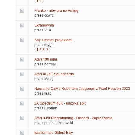
(
1
2
)
Franko - niby gra na Amigę
przez ccwrc
Ekranownia
przez VLX
Sajt z moimi projektami.
przez drygol
(
1
2
3
7
)
Atari 400 mini
przez normail
Atari XL/XE Soundcards
przez Matej
Nagranie Q&A z Robertem Jaegerem z Pixel Heaven 2023
przez krap
ZX Spectrum 48K - muzyka 1bit
przez Cyprian
Atari 8-bit Programming - Discord - Zaproszenie
przez peterkaczorowski
[platforma e-Sklep] Etsy