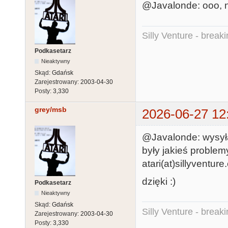
@Javalonde: ooo, ni
Silly Venture - break
Podkasetarz
Nieaktywny
Skąd:
Gdańsk
Zarejestrowany:
2003-04-30
Posty:
3,330
grey/msb
2026-06-27 12
@Javalonde: wysyła
były jakieś problem
atari(at)sillyventure
dzięki :)
Podkasetarz
Nieaktywny
Skąd:
Gdańsk
Silly Venture - break
Zarejestrowany:
2003-04-30
Posty:
3,330