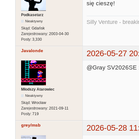
się cieszę!
Podkasetarz
Silly Venture - break
Nieaktywny
Skąd:
Gdańsk
Zarejestrowany:
2003-04-30
Posty:
3,330
Javalonde
2026-05-27 20
@Gray SV2026SE :
Młodszy Atarowiec
Nieaktywny
Skąd:
Wrocław
Zarejestrowany:
2021-09-11
Posty:
719
grey/msb
2026-05-28 11