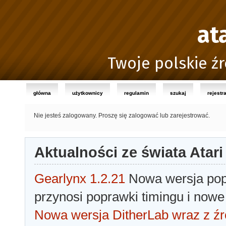
at
Twoje polskie źr
główna
użytkownicy
regulamin
szukaj
rejestr
Nie jesteś zalogowany.
Proszę się zalogować lub zarejestrować.
Aktualności ze świata Atari
Gearlynx 1.2.21
Nowa wersja popu
przynosi poprawki timingu i nowe
Nowa wersja DitherLab wraz z źr