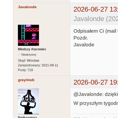
Javalonde
2026-06-27 13
Javalonde (20
Odpisałem Ci (mail t
Pozdr.
Javalode
Młodszy Atarowiec
Nieaktywny
Skąd:
Wrocław
Zarejestrowany:
2021-09-11
Posty:
719
grey/msb
2026-06-27 19
@Javalonde: dzięki 
W przyszłym tygodn
Podkasetarz