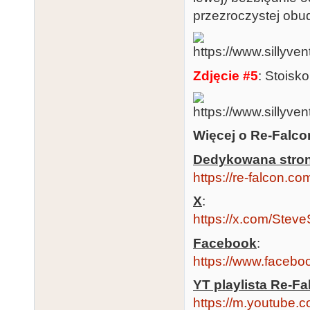
przezroczystej obu
Zdjęcie #5
: Stoisk
Więcej o Re-Falco
Dedykowana stron
https://re-falcon.co
X
:
https://x.com/Stev
Facebook
:
https://www.faceb
YT playlista Re-Fa
https://m.youtube.c