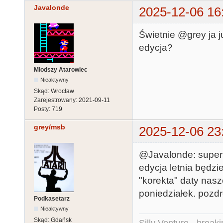
Javalonde
2025-12-06 16
Świetnie @grey ja j
edycja?
Młodszy Atarowiec
Nieaktywny
Skąd:
Wrocław
Zarejestrowany:
2021-09-11
Posty:
719
grey/msb
2025-12-06 23
@Javalonde: super!
edycja letnia będzi
"korekta" daty nas
poniedziałek. pozdro
Podkasetarz
Nieaktywny
Skąd:
Gdańsk