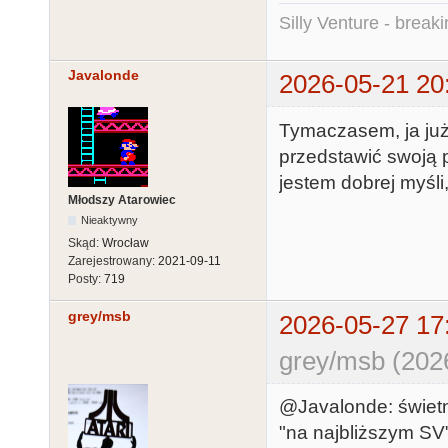
Silly Venture - break
Javalonde
2026-05-21 20
Tymaczasem, ja ju
przedstawić swoją p
jestem dobrej myśli
Młodszy Atarowiec
Nieaktywny
Skąd:
Wrocław
Zarejestrowany:
2021-09-11
Posty:
719
grey/msb
2026-05-27 17
grey/msb (202
@Javalonde: świet
"na najbliższym SV