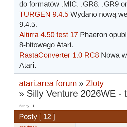
do formatów .MIC, .GR8, .GR9 o
TURGEN 9.4.5
Wydano nową wer
9.4.5.
Altirra 4.50 test 17
Phaeron opubli
8-bitowego Atari.
RastaConverter 1.0 RC8
Nowa wer
Atari.
atari.area forum
»
Zloty
»
Silly Venture 2026WE - t
Strony
1
Posty [ 12 ]