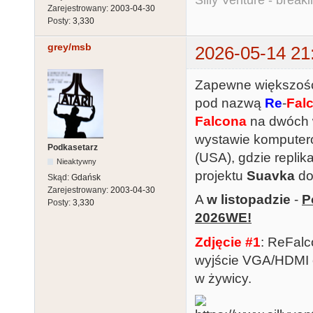
Silly Venture - break
Zarejestrowany:
2003-04-30
Posty:
3,330
grey/msb
2026-05-14 21
Zapewne większość 
pod nazwą
Re
-
Fal
Falcona
na dwóch w
wystawie komputer
Podkasetarz
(USA), gdzie repli
Nieaktywny
projektu
Suavka
d
Skąd:
Gdańsk
Zarejestrowany:
2003-04-30
A
w listopadzie
-
P
Posty:
3,330
2026WE!
Zdjęcie #1
: ReFalc
wyjście VGA/HDMI 
w żywicy.