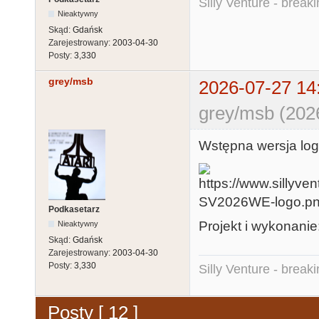
Silly Venture - break
Nieaktywny
Skąd:
Gdańsk
Zarejestrowany:
2003-04-30
Posty:
3,330
grey/msb
2026-07-27 14
grey/msb (202
Wstępna wersja lo
Podkasetarz
Projekt i wykonanie
Nieaktywny
Skąd:
Gdańsk
Zarejestrowany:
2003-04-30
Posty:
3,330
Silly Venture - break
Posty [ 12 ]