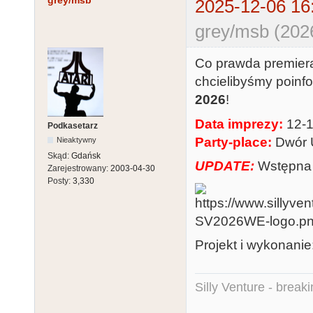
grey/msb
2025-12-06 16
grey/msb (202
Co prawda premiera 
chcielibyśmy poin
2026
!
Data imprezy:
12-1
Podkasetarz
Party-place:
Dwór 
Nieaktywny
Skąd:
Gdańsk
UPDATE:
Wstępna 
Zarejestrowany:
2003-04-30
Posty:
3,330
Projekt i wykonanie
Silly Venture - break