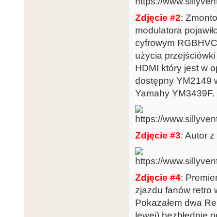
Zdjęcie #2
: Zmonto
modulatora pojawił
cyfrowym RGBHVC z
użycia przejściówk
HDMI który jest w o
dostępny YM2149 w 
Yamahy YM3439F.
Zdjęcie #3
: Autor z 
Zdjęcie #4
: Premie
zjazdu fanów retro
Pokazałem dwa ReF
lewej) bezbłędnie 