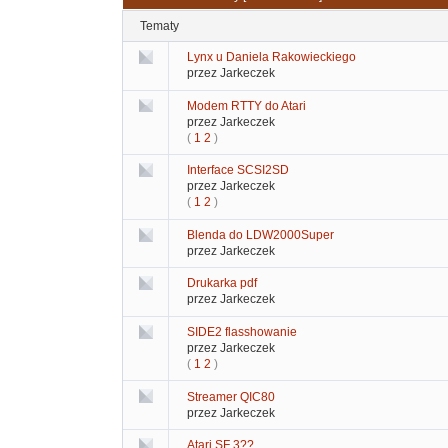
Tematy
Lynx u Daniela Rakowieckiego
przez Jarkeczek
Modem RTTY do Atari
przez Jarkeczek
(
1
2
)
Interface SCSI2SD
przez Jarkeczek
(
1
2
)
Blenda do LDW2000Super
przez Jarkeczek
Drukarka pdf
przez Jarkeczek
SIDE2 flasshowanie
przez Jarkeczek
(
1
2
)
Streamer QIC80
przez Jarkeczek
Atari SF 3??