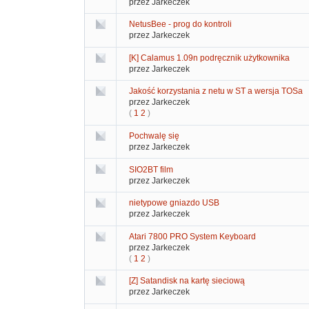
przez Jarkeczek
NetusBee - prog do kontroli
przez Jarkeczek
[K] Calamus 1.09n podręcznik użytkownika
przez Jarkeczek
Jakość korzystania z netu w ST a wersja TOSa
przez Jarkeczek
(
1
2
)
Pochwalę się
przez Jarkeczek
SIO2BT film
przez Jarkeczek
nietypowe gniazdo USB
przez Jarkeczek
Atari 7800 PRO System Keyboard
przez Jarkeczek
(
1
2
)
[Z] Satandisk na kartę sieciową
przez Jarkeczek