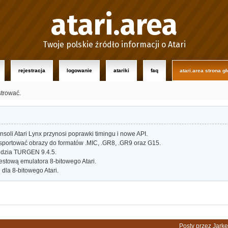
atari.area
Twoje polskie źródło informacji o Atari
rejestracja
logowanie
atariki
faq
atari.area strona g
strować.
oli Atari Lynx przynosi poprawki timingu i nowe API.
portować obrazy do formatów .MIC, .GR8, .GR9 oraz G15.
dzia TURGEN 9.4.5.
estową emulatora 8-bitowego Atari.
dla 8-bitowego Atari.
Posty przez Jark