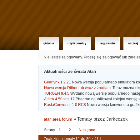
główna
użytkownicy
regulamin
szukaj
Nie jesteś zalogowany.
Proszę się zalogować lub zareje
Aktualności ze świata Atari
Gearlynx 1.2.21
Nowa wersja popularnego emulatora kons
Nowa wersja DitherLab wraz z źródłami
Teraz można eks
TURGEN 9.4.5
Wydano nową wersję popularnego narzę
Altirra 4.50 test 17
Phaeron opublikował kolejną wersję t
RastaConverter 1.0 RC8
Nowa wersja konwertera grafiki 
»
Tematy przez Jarkeczek
atari.area forum
Strony
1
2
Następna
Znalezione tematy [ 1 do 30 z 41 ]