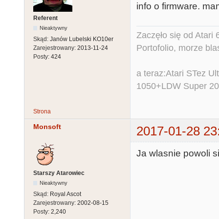
info o firmware. m
Referent
Nieaktywny
Zaczęło się od Atar
Skąd:
Janów Lubelski KO10er
Portofolio, morze bl
Zarejestrowany:
2013-11-24
Posty:
424
a teraz:Atari STez 
1050+LDW Super 2
Strona
Monsoft
2017-01-28 23
Ja wlasnie powoli 
Starszy Atarowiec
Nieaktywny
Skąd:
Royal Ascot
Zarejestrowany:
2002-08-15
Posty:
2,240