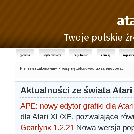
at
Twoje polskie źr
główna
użytkownicy
regulamin
szukaj
rejestr
Nie jesteś zalogowany.
Proszę się zalogować lub zarejestrować.
Aktualności ze świata Atari
APE: nowy edytor grafiki dla Atari
dla Atari XL/XE, pozwalające rów
Gearlynx 1.2.21
Nowa wersja popu