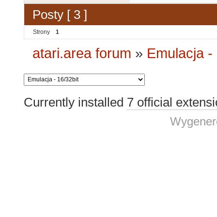
Posty [ 3 ]
Strony
1
atari.area forum
»
Emulacja - 
Currently installed
7 official extens
Wygenero