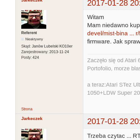
Jarkeczek
2017-01-28 20
Witam
Mam niedawno kup
devel/mist-bina ... r
Referent
Nieaktywny
firmware. Jak spra
Skąd:
Janów Lubelski KO10er
Zarejestrowany:
2013-11-24
Posty:
424
Zaczęło się od Atar
Portofolio, morze bl
a teraz:Atari STez 
1050+LDW Super 2
Strona
Jarkeczek
2017-01-28 20
Trzeba czytac ... R