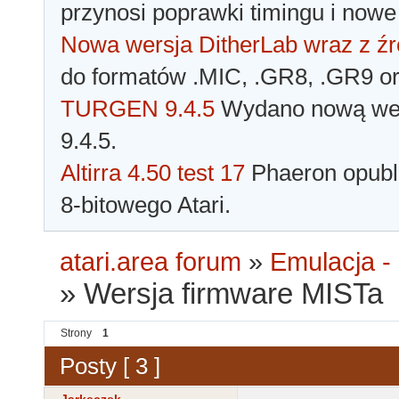
przynosi poprawki timingu i nowe
Nowa wersja DitherLab wraz z źr
do formatów .MIC, .GR8, .GR9 o
TURGEN 9.4.5
Wydano nową wer
9.4.5.
Altirra 4.50 test 17
Phaeron opubli
8-bitowego Atari.
atari.area forum
»
Emulacja - 
»
Wersja firmware MISTa
Strony
1
Posty [ 3 ]