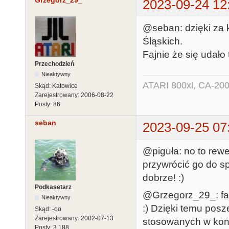
Grzegorz_29_
2023-09-24 12
@seban: dzięki za k
Śląskich.
Fajnie że się udało 
Przechodzień
Nieaktywny
ATARI 800xl, CA-200
Skąd:
Katowice
Zarejestrowany:
2006-08-22
Posty:
86
seban
2023-09-25 07
@piguła: no to rewe
przywrócić go do s
dobrze! :)
Podkasetarz
@Grzegorz_29_: faj
Nieaktywny
:) Dzięki temu pos
Skąd:
-oo
Zarejestrowany:
2002-07-13
stosowanych w konkr
Posty:
3,188