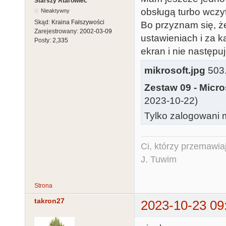
Starszy Atarowiec
obsługą turbo wcz
Nieaktywny
Skąd:
Kraina Fałszywości
Bo przyznam się, ż
Zarejestrowany:
2002-03-09
ustawieniach i za 
Posty:
2,335
ekran i nie następu
mikrosoft.jpg
503.
Zestaw 09 - Micro
2023-10-22)
Tylko zalogowani m
Ci, którzy przemawia
J. Tuwim
Strona
takron27
2023-10-23 09