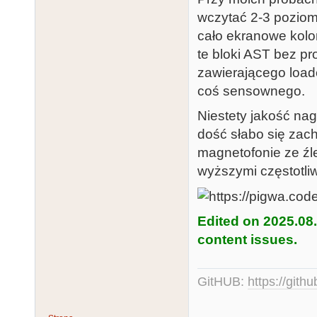
wczytać 2-3 pozio
cało ekranowe kolor
te bloki AST bez p
zawierającego load
coś sensownego.
Niestety jakość nag
dość słabo się zac
magnetofonie ze źl
wyższymi częstotli
Edited on 2025.08
content issues.
GitHUB:
https://gith