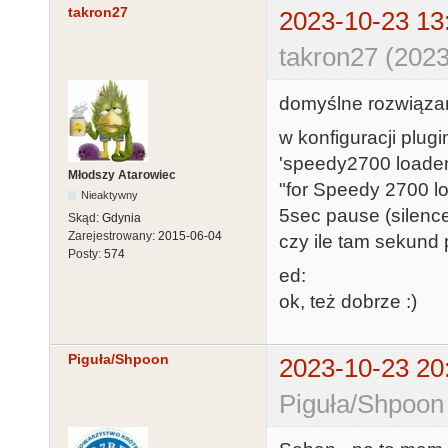
takron27
2023-10-23 13
takron27 (2023
domyślne rozwiązani
w konfiguracji plu
'speedy2700 loader 
Młodszy Atarowiec
"for Speedy 2700 lo
Nieaktywny
5sec pause (silence
Skąd:
Gdynia
Zarejestrowany:
2015-06-04
czy ile tam sekund 
Posty:
574
ed:
ok, też dobrze :)
Piguła/Shpoon
2023-10-23 20
Piguła/Shpoon