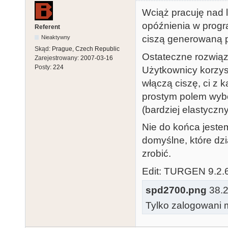
Wciąż pracuję nad 
opóźnienia w progr
Referent
ciszą generowaną 
Nieaktywny
Skąd:
Prague, Czech Republic
Ostateczne rozwiąz
Zarejestrowany:
2007-03-16
Posty:
224
Użytkownicy korzy
włączą ciszę, ci z
prostym polem wybo
(bardziej elastyczny
Nie do końca jeste
domyślne, które dz
zrobić.
Edit: TURGEN 9.2.
spd2700.png
38.23
Tylko zalogowani m