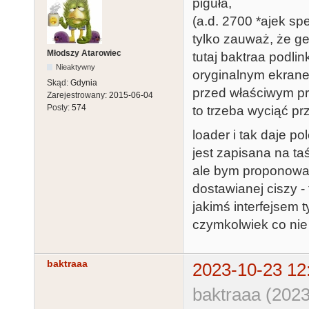
piguła,
(a.d. 2700 *ajek sp
tylko zauważ, że g
Młodszy Atarowiec
tutaj baktraa podlin
Nieaktywny
oryginalnym ekrane
Skąd:
Gdynia
przed właściwym p
Zarejestrowany:
2015-06-04
Posty:
574
to trzeba wyciąć pr
loader i tak daje po
jest zapisana na taśm
ale bym proponował 
dostawianej ciszy -
jakimś interfejsem
czymkolwiek co nie 
baktraaa
2023-10-23 12
baktraaa (2023