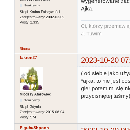
wygenerowane zacho
Nieaktywny
Ajka.
Skąd:
Kraina Fałszywości
Zarejestrowany:
2002-03-09
Posty:
2,335
Ci, którzy przemawia
J. Tuwim
Strona
takron27
2023-10-20 07
( od siebie jako uż
*ajka, to nie jest c
gier potem mi się n
Młodszy Atarowiec
przyciśniętej taśmy)
Nieaktywny
Skąd:
Gdynia
Zarejestrowany:
2015-06-04
Posty:
574
Piguła/Shpoon