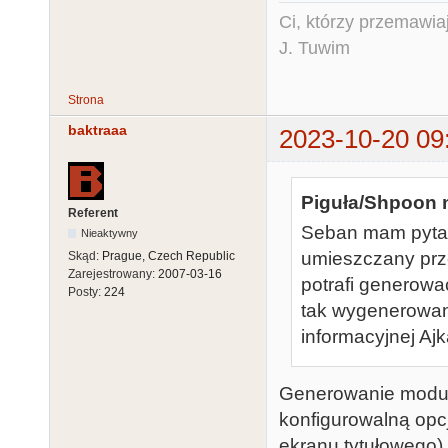
Ci, którzy przemawia
J. Tuwim
Strona
baktraaa
2023-10-20 09
Piguła/Shpoon n
Referent
Seban mam pytani
Nieaktywny
umieszczany prz
Skąd:
Prague, Czech Republic
Zarejestrowany:
2007-03-16
potrafi generować
Posty:
224
tak wygenerowane
informacyjnej Ajk
Generowanie modułu
konfigurowalną opc
ekranu tytułowego)