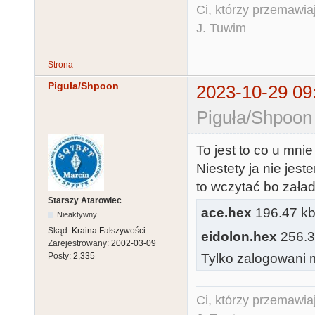
Ci, którzy przemawia
J. Tuwim
Strona
Piguła/Shpoon
2023-10-29 09
Piguła/Shpoon
To jest to co u mni
Niestety ja nie jes
to wczytać bo zała
Starszy Atarowiec
ace.hex
196.47 kb,
Nieaktywny
Skąd:
Kraina Fałszywości
eidolon.hex
256.37
Zarejestrowany:
2002-03-09
Tylko zalogowani m
Posty:
2,335
Ci, którzy przemawia