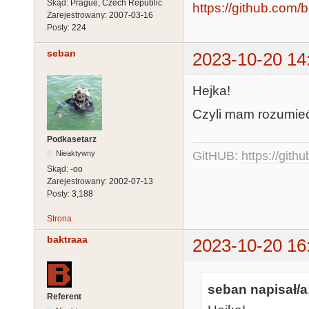
Skąd:
Prague, Czech Republic
https://github.com/
Zarejestrowany:
2007-03-16
Posty:
224
seban
2023-10-20 14
Hejka!
Czyli mam rozumieć
Podkasetarz
Nieaktywny
GitHUB:
https://gith
Skąd:
-oo
Zarejestrowany:
2002-07-13
Posty:
3,188
Strona
baktraaa
2023-10-20 16
seban napisał/a
Referent