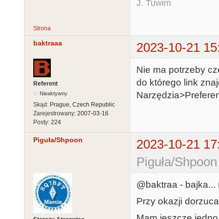
J. Tuwim
Strona
baktraaa
2023-10-21 15
Nie ma potrzeby cze
do którego link zna
Referent
Narzędzia>Preferen
Nieaktywny
Skąd:
Prague, Czech Republic
Zarejestrowany:
2007-03-16
Posty:
224
Piguła/Shpoon
2023-10-21 17
Piguła/Shpoon
@baktraa - bajka...
Przy okazji dorzuc
Mam jeszcze jedno p