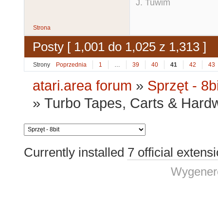
J. Tuwim
Strona
Posty [ 1,001 do 1,025 z 1,313 ]
Strony
Poprzednia
1
…
39
40
41
42
43
atari.area forum
»
Sprzęt - 8bi
»
Turbo Tapes, Carts & Hardwar
Currently installed
7 official extens
Wygenero