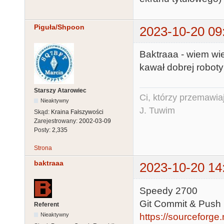
Piguła/Shpoon
2023-10-20 09
Baktraaa - wiem wi
kawał dobrej roboty 
Starszy Atarowiec
Ci, którzy przemawia
Nieaktywny
J. Tuwim
Skąd:
Kraina Fałszywości
Zarejestrowany:
2002-03-09
Posty:
2,335
Strona
baktraaa
2023-10-20 14
Speedy 2700
Git Commit & Push
Referent
https://sourceforge.
Nieaktywny