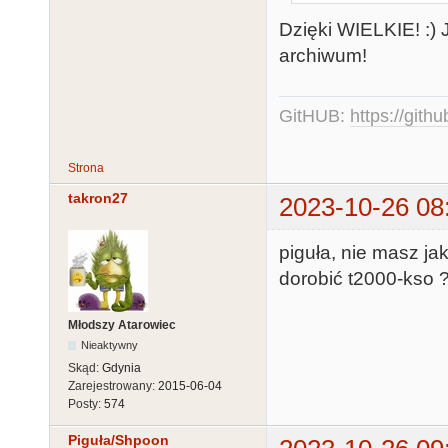
Dzięki WIELKIE! :
archiwum!
GitHUB:
https://gith
Strona
takron27
2023-10-26 08
piguła, nie masz j
dorobić t2000-kso 
Młodszy Atarowiec
Nieaktywny
Skąd:
Gdynia
Zarejestrowany:
2015-06-04
Posty:
574
Piguła/Shpoon