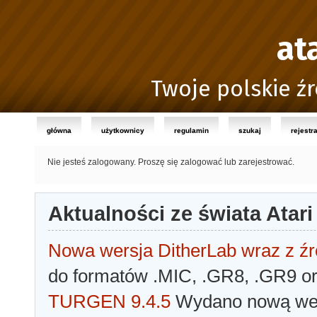
at
Twoje polskie źr
główna
użytkownicy
regulamin
szukaj
rejestr
Nie jesteś zalogowany.
Proszę się zalogować lub zarejestrować.
Aktualności ze świata Atari
Nowa wersja DitherLab wraz z źr
do formatów .MIC, .GR8, .GR9 o
TURGEN 9.4.5
Wydano nową wer