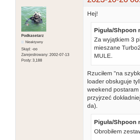
Hej!
Piguła/Shpoon n
Podkasetarz
Za wyjątkiem 3 p
Nieaktywny
mieszane Turbo20
Skąd:
-oo
MULE.
Zarejestrowany:
2002-07-13
Posty:
3,188
Rzuciłem "na szybk
loader obsługuje ty
weekend postaram s
przyjrzeć dokładni
da).
Piguła/Shpoon n
Obrobiłem zesta