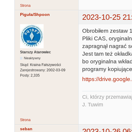
Strona
Piguła/Shpoon
2023-10-25 21
Obrobiłem zestaw 
Pliki CAS, oryginal
zapragnął nagrać s
Starszy Atarowiec
Jest tam też okładk
Nieaktywny
bo oryginalna wkład
Skąd:
Kraina Fałszywości
programy kopiujące 
Zarejestrowany:
2002-03-09
Posty:
2,335
https://drive.google
Ci, którzy przemawia
J. Tuwim
Strona
seban
2023-10-26 06