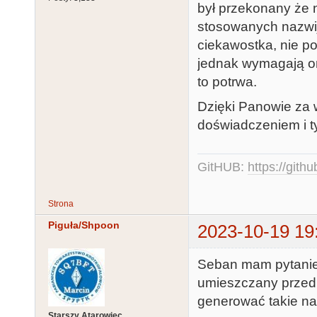
był przekonany że 
stosowanych nazwijm
ciekawostka, nie po
jednak wymagają on
to potrwa.
Dzięki Panowie za 
doświadczeniem i ty
GitHUB:
https://gith
Strona
Piguła/Shpoon
2023-10-19 19
Seban mam pytanie -
umieszczany przed 
generować takie nagr
Starszy Atarowiec