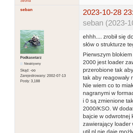
Strona
seban
2023-10-28 23
seban (2023-1
ehhh.... zrobił się 
słów o strukturze t
Pierwszym blokiem
Podkasetarz
2000 jest loader z
Nieaktywny
przerobione tak aby
Skąd:
-oo
Zarejestrowany:
2002-07-13
tak aby reagowały 
Posty:
3,188
Nie wiem co to miał
nagranymi w formac
i 0 są zmienione t
2000/KSO. W dodatk
bajcie w odwrotnej k
zawierający loader 
util.pl nie daje mo