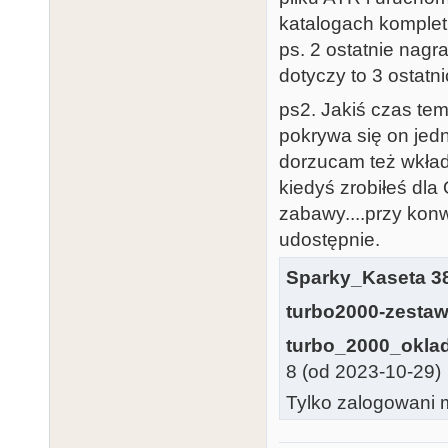
katalogach komplet
ps. 2 ostatnie nagr
dotyczy to 3 ostatni
ps2. Jakiś czas tem
pokrywa się on jedn
dorzucam też wkład
kiedyś zrobiłeś dla
zabawy....przy konw
udostępnie.
Sparky_Kaseta 38
turbo2000-zestaw
turbo_2000_okla
8 (od 2023-10-29)
Tylko zalogowani m