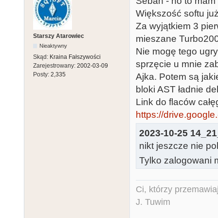
Seban - no to mam 
Większość softu ju
Za wyjątkiem 3 pier
Starszy Atarowiec
mieszane Turbo2000
Nieaktywny
Nie mogę tego ugry
Skąd:
Kraina Fałszywości
sprzęcie u mnie za
Zarejestrowany:
2002-03-09
Posty:
2,335
Ajka. Potem są jakie
bloki AST ładnie de
Link do flaców cał
https://drive.google
2023-10-25 14_21_
nikt jeszcze nie po
Tylko zalogowani m
Ci, którzy przemawia
J. Tuwim