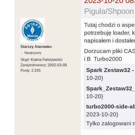
2023-10-20 08
Piguła/Shpoon
Tutaj chodzi o aspe
potrzebuję loader, 
napisałem i dostał
Starszy Atarowiec
Dorzucam pliki CAS
Nieaktywny
i B Turbo2000
Skąd:
Kraina Fałszywości
Zarejestrowany:
2002-03-09
Spark Zestaw32 - 
Posty:
2,335
10-20)
Spark_Zestaw32_
10-20)
turbo2000-side-a
2023-10-20)
Tylko zalogowani m