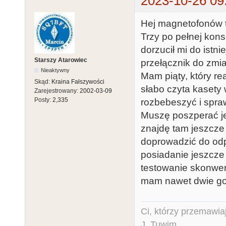
2023-10-26 09
Hej magnetofonów 
Trzy po pełnej kon
dorzucił mi do ist
Starszy Atarowiec
przełącznik do zmia
Nieaktywny
Mam piąty, który r
Skąd:
Kraina Fałszywości
słabo czyta kasety 
Zarejestrowany:
2002-03-09
Posty:
2,335
rozbebeszyć i spra
Muszę poszperać je
znajdę tam jeszcze
doprowadzić do odp
posiadanie jeszcze 
testowanie skonwer
mam nawet dwie got
Ci, którzy przemawia
J. Tuwim