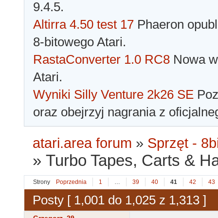
9.4.5.
Altirra 4.50 test 17
Phaeron opubli
8-bitowego Atari.
RastaConverter 1.0 RC8
Nowa wer
Atari.
Wyniki Silly Venture 2k26 SE
Pozn
oraz obejrzyj nagrania z oficjaln
atari.area forum
»
Sprzęt - 8bi
»
Turbo Tapes, Carts & Hard
Strony
Poprzednia
1
…
39
40
41
42
43
Posty [ 1,001 do 1,025 z 1,313 ]