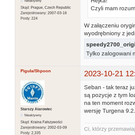
Hejka!
Nieaktywny
Czyli mam rozum
Skąd:
Prague, Czech Republic
Zarejestrowany:
2007-03-16
Posty:
224
W załączeniu orygi
wyodrębniony z jed
speedy2700_origi
Tylko zalogowani m
Piguła/Shpoon
2023-10-21 12
Seban - tak teraz j
są pozycje z tym lo
na ten moment rozw
Starszy Atarowiec
wersję Turgena 9.2
Nieaktywny
Skąd:
Kraina Fałszywości
Zarejestrowany:
2002-03-09
Ci, którzy przemawia
Posty:
2,335