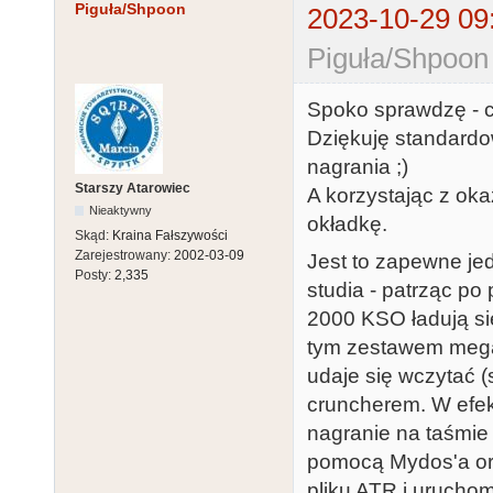
Piguła/Shpoon
2023-10-29 09
Piguła/Shpoon
Spoko sprawdzę - cz
Dziękuję standard
nagrania ;)
Starszy Atarowiec
A korzystając z ok
Nieaktywny
okładkę.
Skąd:
Kraina Fałszywości
Zarejestrowany:
2002-03-09
Jest to zapewne jed
Posty:
2,335
studia - patrząc po
2000 KSO ładują si
tym zestawem mega 
udaje się wczytać 
cruncherem. W efek
nagranie na taśmie
pomocą Mydos'a ora
pliku ATR i urucho