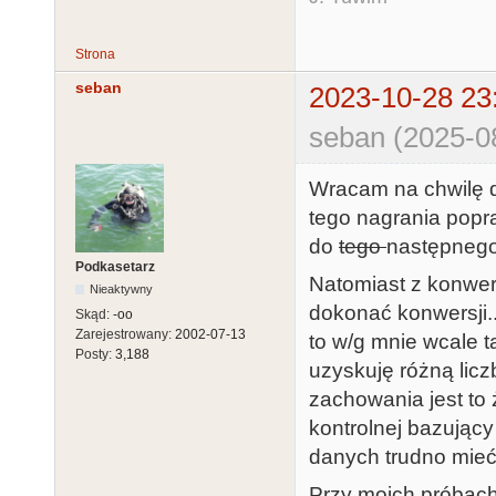
Strona
seban
2023-10-28 23
seban (2025-0
Wracam na chwilę do
tego nagrania popra
do
tego
następnego 
Podkasetarz
Natomiast z konwers
Nieaktywny
dokonać konwersji..
Skąd:
-oo
Zarejestrowany:
2002-07-13
to w/g mnie wcale t
Posty:
3,188
uzyskuję różną lic
zachowania jest t
kontrolnej bazujący
danych trudno mie
Przy moich próbach