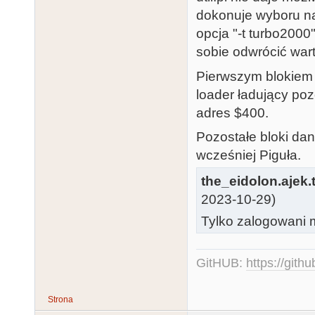
dokonuje wyboru na
opcja "-t turbo200
sobie odwrócić wart
Pierwszym blokiem j
loader ładujący poz
adres $400.
Pozostałe bloki da
wcześniej Piguła.
the_eidolon.ajek.t
2023-10-29)
Tylko zalogowani m
GitHUB:
https://gith
Strona