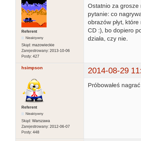
Ostatnio za grosz
pytanie: co nagrywa
obrazów płyt, które
CD :), bo dopiero p
Referent
działa, czy nie.
Nieaktywny
Skąd:
mazowieckie
Zarejestrowany:
2013-10-06
Posty:
427
hsimpson
2014-08-29 11
Próbowałeś nagrać
Referent
Nieaktywny
Skąd:
Warszawa
Zarejestrowany:
2012-06-07
Posty:
448