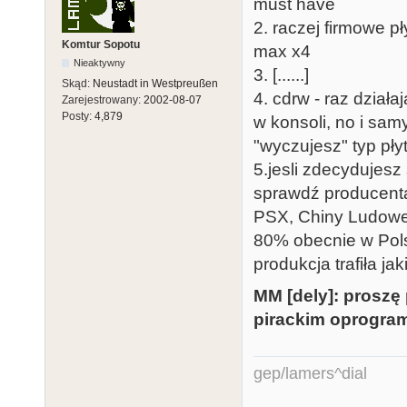
must have
2. raczej firmowe p
Komtur Sopotu
max x4
Nieaktywny
3. [......]
Skąd:
Neustadt in Westpreußen
4. cdrw - raz działa
Zarejestrowany:
2002-08-07
Posty:
4,879
w konsoli, no i samy
"wyczujesz" typ płyt
5.jesli zdecydujes
sprawdź producenta. 
PSX, Chiny Ludowe z
80% obecnie w Polsc
produkcja trafiła j
MM [dely]: proszę 
pirackim oprogram
gep/lamers^dial