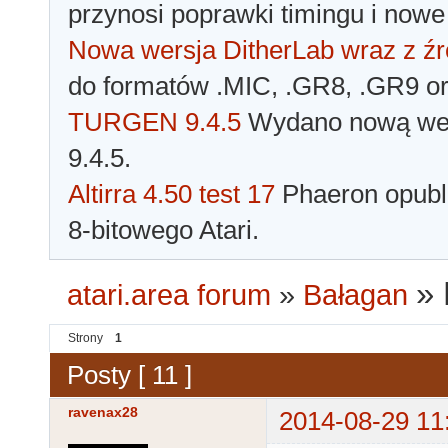
przynosi poprawki timingu i nowe
Nowa wersja DitherLab wraz z źr
do formatów .MIC, .GR8, .GR9 o
TURGEN 9.4.5
Wydano nową wer
9.4.5.
Altirra 4.50 test 17
Phaeron opubli
8-bitowego Atari.
»
atari.area forum
»
Bałagan
Strony
1
Posty [ 11 ]
ravenax28
2014-08-29 11