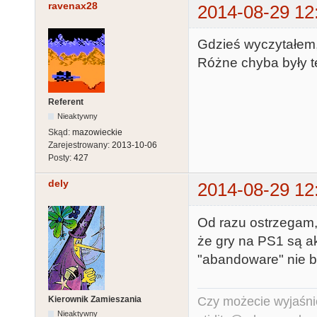
ravenax28
2014-08-29 12
Gdzieś wyczytałem,
Różne chyba były te
Referent
Nieaktywny
Skąd:
mazowieckie
Zarejestrowany:
2013-10-06
Posty:
427
dely
2014-08-29 12
Od razu ostrzegam
że gry na PS1 są a
"abandoware" nie 
Czy możecie wyjaśnić
Kierownik Zamieszania
Nieaktywny