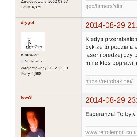
Zarejestrowany:
2002-08-07
gep/lamers^dial
Posty:
4,879
drygol
2014-08-29 21
Kiedys przerabialem
byk ze to podziala 
laser i predzej czy 
Atarowiec
Nieaktywny
mnie ktos poprawi j
Zarejestrowany:
2012-12-10
Posty:
1,698
https://retrohax.net/
lewiS
2014-08-29 23
Esperanza! To byly
www.retrolemon.co.u