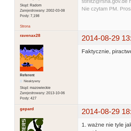
stirlitz@rsha.gov.de
Skąd:
Radom
Nie czytam PM. Pros
Zarejestrowany:
2002-03-08
Posty:
7,198
Strona
ravenax28
2014-08-29 13
Faktycznie, piractw
Referent
Nieaktywny
Skąd:
mazowieckie
Zarejestrowany:
2013-10-06
Posty:
427
gepard
2014-08-29 18
1. ważne nie tyle j