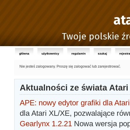
at
Twoje polskie źr
główna
użytkownicy
regulamin
szukaj
rejestr
Nie jesteś zalogowany.
Proszę się zalogować lub zarejestrować.
Aktualności ze świata Atari
APE: nowy edytor grafiki dla Atari
dla Atari XL/XE, pozwalające rów
Gearlynx 1.2.21
Nowa wersja popu