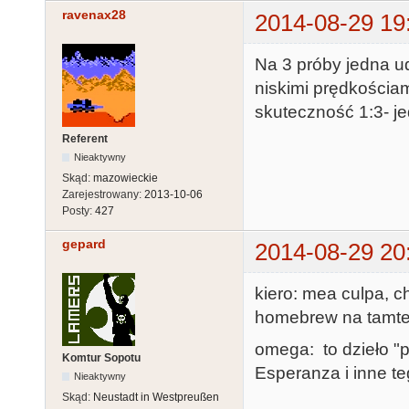
ravenax28
2014-08-29 19
Na 3 próby jedna u
niskimi prędkościa
skuteczność 1:3- je
Referent
Nieaktywny
Skąd:
mazowieckie
Zarejestrowany:
2013-10-06
Posty:
427
gepard
2014-08-29 20
kiero: mea culpa, c
homebrew na tamtej
omega: to dzieło "p
Komtur Sopotu
Esperanza i inne te
Nieaktywny
Skąd:
Neustadt in Westpreußen