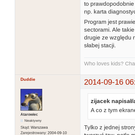
to prawdopodobnie 
np. karta diagnosty
Program jest prawi
sectorami. Ale takie
drugie ze względu 
słabej stacji.
Who loves kids? Charl
Duddie
2014-09-16 06
zijacek napisał/
A co z tym ekra
Atarowiec
Nieaktywny
Tylko z jednej stro
Skąd:
Warszawa
Zarejestrowany:
2004-09-10