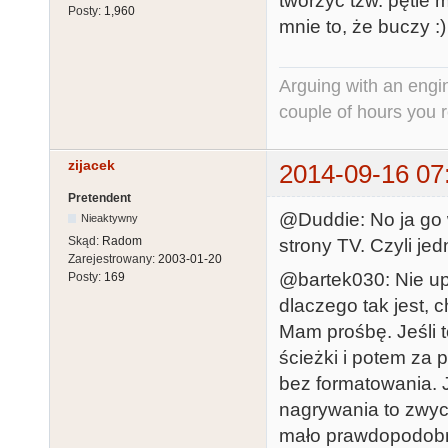
tworzyć tzw. pętle m
Posty:
1,960
mnie to, że buczy :)
Arguing with an engine
couple of hours you rea
zijacek
2014-09-16 07
Pretendent
@Duddie: No ja go w
Nieaktywny
Skąd:
Radom
strony TV. Czyli jed
Zarejestrowany:
2003-01-20
@bartek030: Nie upi
Posty:
169
dlaczego tak jest, 
Mam prośbę. Jeśli 
ścieżki i potem za 
bez formatowania. J
nagrywania to zwyc
mało prawdopodobne