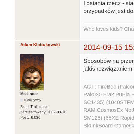
I ostania rzecz - st
przypadków jest do
Who loves kids? Charl
Adam Klobukowski
2014-09-15 15
Sposobów na przenos
jakiś rozwiązaniem
Atari: FireBee (Fal
Pak030 Frak PuPla
Moderator
Nieaktywny
SC1435) (1040STFM
Skąd:
Trollmiasto
RAM CosmosEx NetU
Zarejestrowany:
2002-03-10
SM125) (65XE Rapi
Posty:
6,036
SkunkBoard GameCart