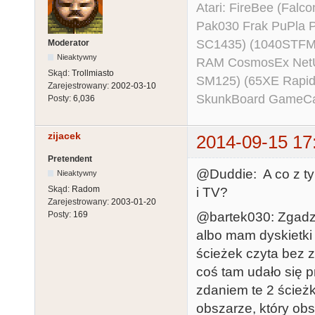
Atari: FireBee (Fal
Pak030 Frak PuPla
SC1435) (1040STFM
Moderator
Nieaktywny
RAM CosmosEx NetU
Skąd:
Trollmiasto
SM125) (65XE Rapi
Zarejestrowany:
2002-03-10
SkunkBoard GameCart
Posty:
6,036
zijacek
2014-09-15 17
Pretendent
@Duddie: A co z t
Nieaktywny
Skąd:
Radom
i TV?
Zarejestrowany:
2003-01-20
@bartek030: Zgadza 
Posty:
169
albo mam dyskietki 
ścieżek czyta bez z
coś tam udało się p
zdaniem te 2 ścieżk
obszarze, który ob