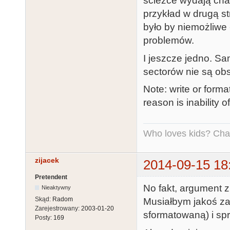
scieżce wydają cha
przykład w drugą st
było by niemożliwe -
problemów.
I jeszcze jedno. Sa
sectorów nie są obs
Note: write or forma
reason is inability o
Who loves kids? Charl
zijacek
2014-09-15 18
Pretendent
No fakt, argument z
Nieaktywny
Skąd:
Radom
Musiałbym jakoś za
Zarejestrowany:
2003-01-20
sformatowaną) i spr
Posty:
169