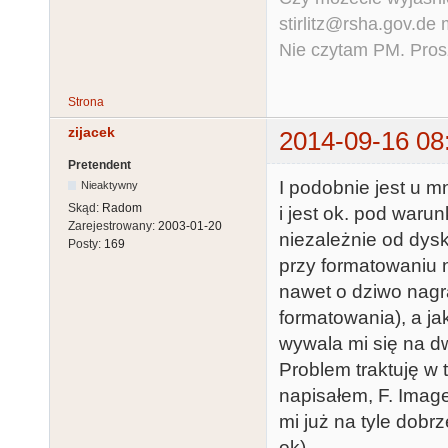
stirlitz@rsha.gov.de
Nie czytam PM. Pros
Strona
zijacek
2014-09-16 08
Pretendent
I podobnie jest u mn
Nieaktywny
Skąd:
Radom
i jest ok. pod waru
Zarejestrowany:
2003-01-20
niezależnie od dysk
Posty:
169
przy formatowaniu
nawet o dziwo nagr
formatowania), a j
wywala mi się na d
Problem traktuję w 
napisałem, F. Imag
mi już na tyle dobr
ok).