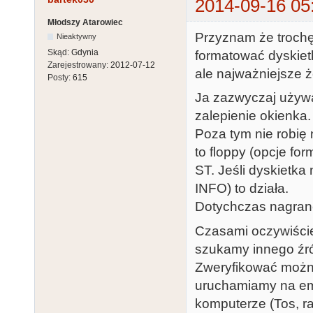
2014-09-16 05
Młodszy Atarowiec
Przyznam że trochę
Nieaktywny
Skąd:
Gdynia
formatować dyskietk
Zarejestrowany:
2012-07-12
ale najważniejsze ż
Posty:
615
Ja zazwyczaj używa
zalepienie okienka.
Poza tym nie robię
to floppy (opcje f
ST. Jeśli dyskietka
INFO) to działa.
Dotychczas nagrane
Czasami oczywiście
szukamy innego źró
Zweryfikować można
uruchamiamy na emu
komputerze (Tos, ra