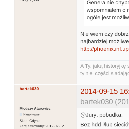
Posty:
2,556
Generalnie chyb
wspomniałem o n
ogóle jest możli
Nie wiem czy dobrz
najbardziej możliw
http://phoenix.inf.u
A Ty, jaką historyjk
tylniej części siadają
bartek030
2014-09-15 16
bartek030 (201
Młodszy Atarowiec
@Jury: pobudka.
Nieaktywny
Skąd:
Gdynia
Bez hdd i/lub sieci
Zarejestrowany:
2012-07-12