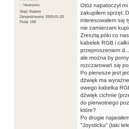
Otóż napatoczył mi
Nieaktywny
Skąd:
Radom
zakupiłem sprzęt. D
Zarejestrowany:
2003-01-20
interesowałem się 
Posty:
169
nie zamierzam kupi
Zresztą póki co nas
kabelek RGB i całk
przeproszeniem d...
ale można by pomyśl
rozczarowań się poj
Po pierwsze jest j
dźwięk ma wyraźne 
owego kabelka RGB 
dźwięk cichnie (prz
do pierwotnego poz
które?
Po drugie najarałe
"Joysticku" (taki tel