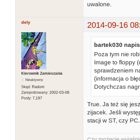
uwalone.
dely
2014-09-16 08
bartek030 napis
Poza tym nie rob
Image to floppy
sprawdzeniem na 
Kierownik Zamieszania
(informacja o błę
Nieaktywny
Dotychczas nagr
Skąd:
Radom
Zarejestrowany:
2002-03-08
Posty:
7,197
True. Ja też się je
zijacek. Jeśli wystę
stacji w ST, czy PC.
Czy możecie wyjaśnić