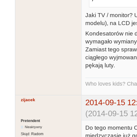
Jaki TV / monitor? 
modelu), na LCD jes
Kondesatorów nie do
wymagało wymiany 
Zamiast tego sprawd
ciągłego wyjmowani
pękają luty.
Who loves kids? Charl
zijacek
2014-09-15 12
(2014-09-15 12
Pretendent
Do tego momentu CR
Nieaktywny
Skąd:
Radom
międzyczasie już go