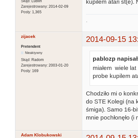
kupilem atari st(e)
Skąd:
Lublin
Zarejestrowany:
2014-02-09
Posty:
1,365
.
zijacek
2014-09-15 13
Pretendent
Nieaktywny
pablozp napisał
Skąd:
Radom
Zarejestrowany:
2003-01-20
miałem wiele lat 
Posty:
169
probe kupilem at
Chodziło mi o konkr
do STE Kolegi (na
śmiga). Samo 16-bi
mnie pochłonęło (i 
Adam Klobukowski
2014-09-15 13