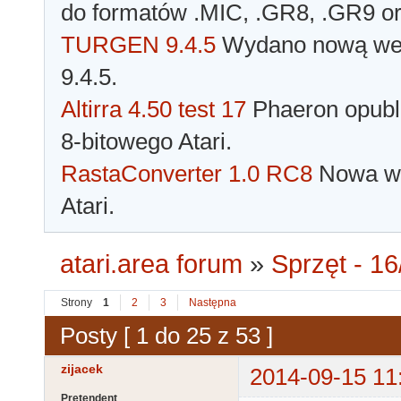
do formatów .MIC, .GR8, .GR9 o
TURGEN 9.4.5
Wydano nową wer
9.4.5.
Altirra 4.50 test 17
Phaeron opubli
8-bitowego Atari.
RastaConverter 1.0 RC8
Nowa wer
Atari.
atari.area forum
»
Sprzęt - 16
Strony
1
2
3
Następna
Posty [ 1 do 25 z 53 ]
zijacek
2014-09-15 11
Pretendent