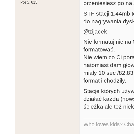
przeniesiesz go na 
Posty:
615
STF stacji 1.44mb t
do nagrywania dysk
@zijacek
Nie formatuj nic n
formatować.
Nie wiem co Ci por
natomiast dam głow
miały 10 sec /82,8
format i chodziły.
Stacje których uży
działać każda (no
ścieżka ale też nie
Who loves kids? Charl