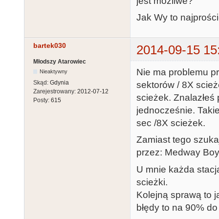
jest możliwe?
Jak Wy to najprości
bartek030
2014-09-15 15
Młodszy Atarowiec
Nie ma problemu pr
Nieaktywny
Skąd:
Gdynia
sektorów / 8X scież
Zarejestrowany:
2012-07-12
scieżek. Znalazłeś 
Posty:
615
jednocześnie. Taki
sec /8X scieżek.
Zamiast tego szukaj
przez: Medway Boys
U mnie każda stacj
scieżki.
Kolejną sprawą to 
błędy to na 90% do