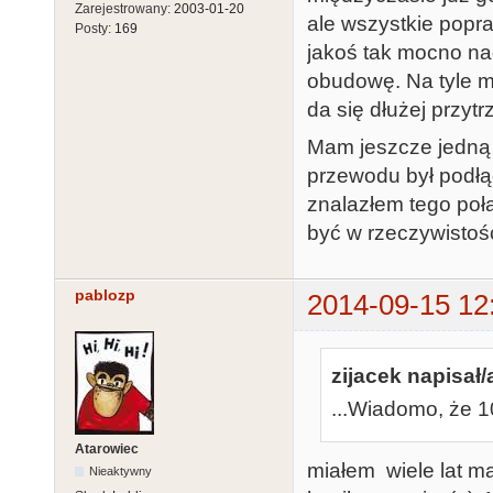
Zarejestrowany:
2003-01-20
ale wszystkie popr
Posty:
169
jakoś tak mocno na
obudowę. Na tyle m
da się dłużej przyt
Mam jeszcze jedną
przewodu był podłą
znalazłem tego poł
być w rzeczywistoś
pablozp
2014-09-15 12
zijacek napisał/
...Wiadomo, że 1
Atarowiec
miałem wiele lat mal
Nieaktywny