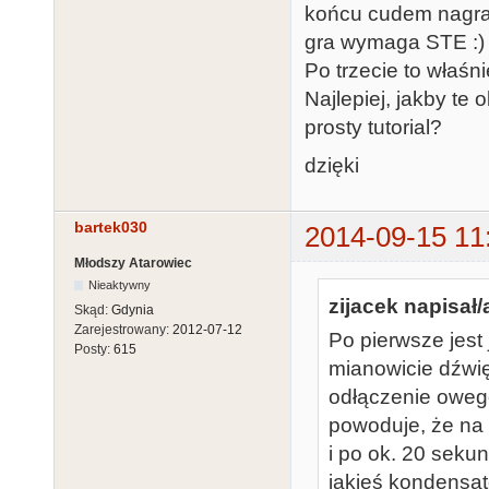
końcu cudem nagrał
gra wymaga STE :) 
Po trzecie to właś
Najlepiej, jakby te
prosty tutorial?
dzięki
bartek030
2014-09-15 11
Młodszy Atarowiec
Nieaktywny
zijacek napisał/
Skąd:
Gdynia
Zarejestrowany:
2012-07-12
Po pierwsze jest
Posty:
615
mianowicie dźwi
odłączenie oweg
powoduje, że na c
i po ok. 20 sek
jakieś kondensat