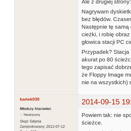
Ale z drugiej strony:
Nagrywam dyskietkę
bez błędów. Czase
Następnie tę samą 
cieżki, i robię obr
głowica stacji PC c
Przypadek? Stacja S
akurat po 80 ścieżc
tego zapisać dobrze
że Floppy Image mus
nie na wszystkich) 
bartek030
2014-09-15 19
Młodszy Atarowiec
Powiem tak: nie spo
Nieaktywny
Skąd:
Gdynia
ścieżce.
Zarejestrowany:
2012-07-12