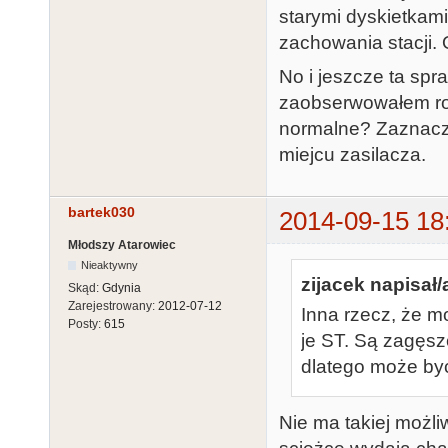
starymi dyskietkami
zachowania stacji. 
No i jeszcze ta spr
zaobserwowałem roz
normalne? Zaznacza
miejcu zasilacza.
bartek030
2014-09-15 18
Młodszy Atarowiec
Nieaktywny
zijacek napisał/
Skąd:
Gdynia
Zarejestrowany:
2012-07-12
Inna rzecz, że mo
Posty:
615
je ST. Są zagęsz
dlatego może być
Nie ma takiej możli