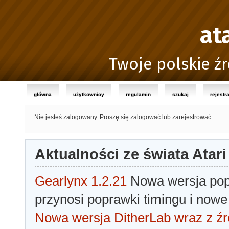
at
Twoje polskie źr
główna
użytkownicy
regulamin
szukaj
rejestr
Nie jesteś zalogowany.
Proszę się zalogować lub zarejestrować.
Aktualności ze świata Atari
Gearlynx 1.2.21
Nowa wersja popu
przynosi poprawki timingu i nowe
Nowa wersja DitherLab wraz z źr