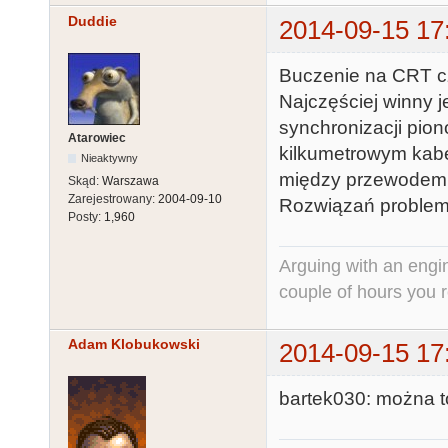
Duddie
2014-09-15 17
Buczenie na CRT cz
Najczęściej winny j
synchronizacji pio
Atarowiec
kilkumetrowym kab
Nieaktywny
między przewodem
Skąd:
Warszawa
Zarejestrowany:
2004-09-10
Rozwiązań problemu 
Posty:
1,960
Arguing with an engine
couple of hours you rea
Adam Klobukowski
2014-09-15 17
bartek030: można t