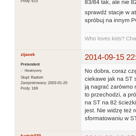
83/84 tak, ale nie 
Posty:
615
sprawdź stacje w at
spróbuj na innym 
Who loves kids? Charl
zijacek
2014-09-15 22
Pretendent
No dobra, coraz czę
Nieaktywny
Skąd:
Radom
ciekawe jak na ST 
Zarejestrowany:
2003-01-20
ją nagrać zarówno n
Posty:
169
to przechodzi, a p
na ST na 82 ścieżki 
jest. Nie widzę też 
sformatowaniu w ST
bartek030