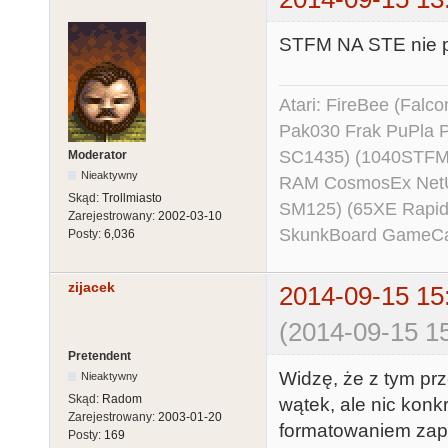
STFM NA STE nie pr
Atari: FireBee (Fal
Pak030 Frak PuPla
SC1435) (1040STFM
Moderator
Nieaktywny
RAM CosmosEx NetU
Skąd:
Trollmiasto
SM125) (65XE Rapi
Zarejestrowany:
2002-03-10
SkunkBoard GameCart
Posty:
6,036
zijacek
2014-09-15 15
(2014-09-15 15
Pretendent
Widzę, że z tym prz
Nieaktywny
Skąd:
Radom
wątek, ale nic konk
Zarejestrowany:
2003-01-20
formatowaniem zapi
Posty:
169