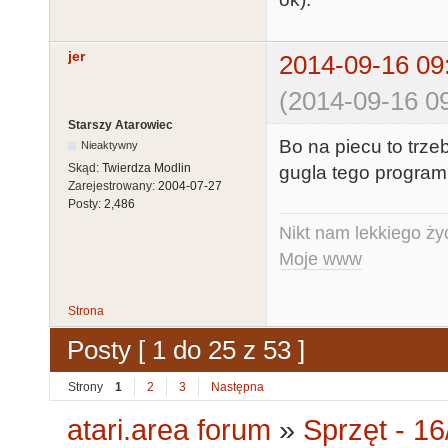
jer
2014-09-16 09
(2014-09-16 09
Starszy Atarowiec
Bo na piecu to trz
Nieaktywny
Skąd:
Twierdza Modlin
gugla tego programu
Zarejestrowany:
2004-07-27
Posty:
2,486
Nikt nam lekkiego życ
Moje www
Strona
Posty [ 1 do 25 z 53 ]
Strony
1
2
3
Następna
atari.area forum
»
Sprzęt - 16