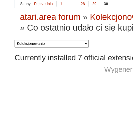
Strony
Poprzednia
1
…
28
29
30
atari.area forum
»
Kolekcjono
»
Co ostatnio udało ci się ku
Currently installed
7 official extens
Wygenero