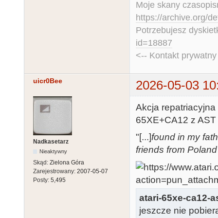
Moje skany czasopism
https://archive.org/d
Potrzebujesz dyskiet
id=18887
<-- Kontakt prywatn
uicr0Bee
2026-05-03 10
Akcja repatriacyjna 
65XE+CA12 z AST Tu
"[...]
found in my fath
Nadkasetarz
friends from Poland
Nieaktywny
Skąd:
Zielona Góra
Zarejestrowany:
2007-05-07
Posty:
5,495
atari-65xe-ca12-
jeszcze nie pobiera