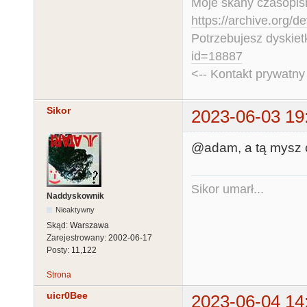
Moje skany czasopism
https://archive.org/d
Potrzebujesz dyskiet
id=18887
<-- Kontakt prywatn
Sikor
2023-06-03 19
@adam, a tą mysz o
Sikor umarł...
Naddyskownik
Nieaktywny
Skąd:
Warszawa
Zarejestrowany:
2002-06-17
Posty:
11,122
Strona
uicr0Bee
2023-06-04 14