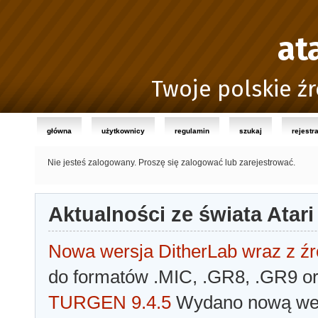
at
Twoje polskie źr
główna
użytkownicy
regulamin
szukaj
rejestr
Nie jesteś zalogowany.
Proszę się zalogować lub zarejestrować.
Aktualności ze świata Atari
Nowa wersja DitherLab wraz z źr
do formatów .MIC, .GR8, .GR9 o
TURGEN 9.4.5
Wydano nową wer