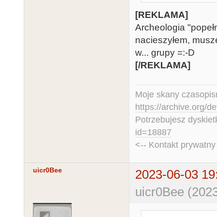
[REKLAMA]
Archeologia "popełn
nacieszyłem, muszę
w... grupy =:-D
[/REKLAMA]
Moje skany czasopism
https://archive.org/d
Potrzebujesz dyskiet
id=18887
<-- Kontakt prywatn
uicr0Bee
2023-06-03 19
uicr0Bee (2023