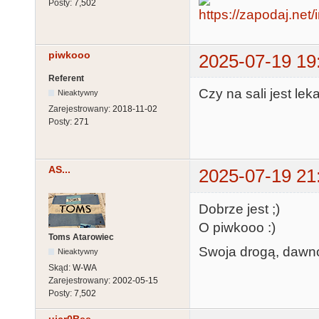
Posty:
7,502
piwkooo
2025-07-19 19
Referent
Czy na sali jest lek
Nieaktywny
Zarejestrowany:
2018-11-02
Posty:
271
AS...
2025-07-19 21
Dobrze jest ;)
O piwkooo :)
Toms Atarowiec
Swoja drogą, dawno
Nieaktywny
Skąd:
W-WA
Zarejestrowany:
2002-05-15
Posty:
7,502
uicr0Bee