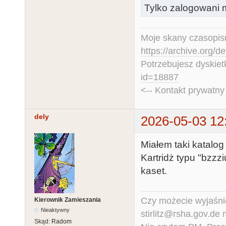
Tylko zalogowani m
Moje skany czasopism
https://archive.org/d
Potrzebujesz dyskiet
id=18887
<-- Kontakt prywatn
dely
2026-05-03 12
Miałem taki katalog
Kartridż typu "bzzz
kaset.
Czy możecie wyjaśnić
Kierownik Zamieszania
Nieaktywny
stirlitz@rsha.gov.de
Skąd:
Radom