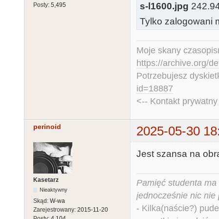
s-l1600.jpg
242.94 
Posty:
5,495
Tylko zalogowani m
Moje skany czasopism
https://archive.org/d
Potrzebujesz dyskiet
id=18887
<-- Kontakt prywatn
perinoid
2025-05-30 18
Jest szansa na obr
Kasetarz
Pamięć studenta ma c
Nieaktywny
jednocześnie nic nie
Skąd:
W-wa
- Kilka(naście?) pude
Zarejestrowany:
2015-11-20
Posty:
4,104