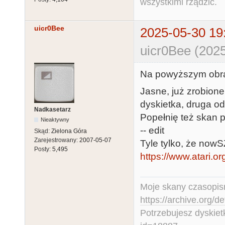
wszystkimi rządzić.
uicr0Bee
2025-05-30 19
uicr0Bee (2025
Na powyższym obraz
Jasne, już zrobione
dyskietka, druga od
Nadkasetarz
Popełnię też skan 
Nieaktywny
-- edit
Skąd:
Zielona Góra
Zarejestrowany:
2007-05-07
Tyle tylko, że nowS
Posty:
5,495
https://www.atari.o
Moje skany czasopism
https://archive.org/d
Potrzebujesz dyskiet