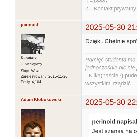
id=18887
<-- Kontakt prywatn
perinoid
2025-05-30 21
Dzięki. Chętnie spró
Kasetarz
Pamięć studenta ma c
Nieaktywny
jednocześnie nic nie
Skąd:
W-wa
- Kilka(naście?) pude
Zarejestrowany:
2015-11-20
Posty:
4,104
wszystkimi rządzić.
Adam Klobukowski
2025-05-30 22
perinoid napisał
Jest szansa na 