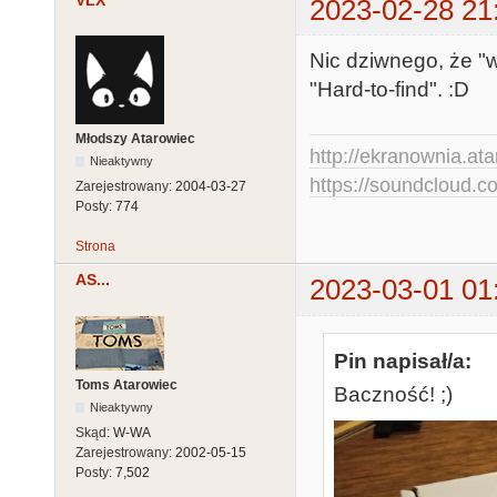
VLX
2023-02-28 21
Nic dziwnego, że "w
"Hard-to-find". :D
Młodszy Atarowiec
http://ekranownia.atar
Nieaktywny
https://soundcloud.co
Zarejestrowany:
2004-03-27
Posty:
774
Strona
AS...
2023-03-01 01
Pin napisał/a:
Toms Atarowiec
Baczność! ;)
Nieaktywny
Skąd:
W-WA
Zarejestrowany:
2002-05-15
Posty:
7,502