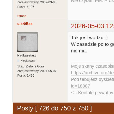
Nie czytam PM. Pros
Zarejestrowany:
2002-03-08
Posty:
7,196
Strona
uicr0Bee
2026-05-03 12
Tak jest wodzu :)
W zasadzie po to g
nie ma.
Nadkasetarz
Nieaktywny
Moje skany czasopism
Skąd:
Zielona Góra
Zarejestrowany:
2007-05-07
https://archive.org/d
Posty:
5,495
Potrzebujesz dyskiet
id=18887
<-- Kontakt prywatn
Posty [ 726 do 750 z 750 ]