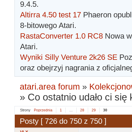
9.4.5.
Altirra 4.50 test 17
Phaeron opubli
8-bitowego Atari.
RastaConverter 1.0 RC8
Nowa wer
Atari.
Wyniki Silly Venture 2k26 SE
Pozn
oraz obejrzyj nagrania z oficjaln
atari.area forum
»
Kolekcjono
»
Co ostatnio udało ci się
Strony
Poprzednia
1
…
28
29
30
Posty [ 726 do 750 z 750 ]