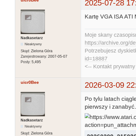
2025-07-28 17
Kartę VGA ISA ATI 
Moje skany czasopism
Nadkasetarz
https://archive.org/d
Nieaktywny
Potrzebujesz dyskiet
Skąd:
Zielona Góra
Zarejestrowany:
2007-05-07
id=18887
Posty:
5,495
<-- Kontakt prywatn
uicr0Bee
2026-03-09 22
Po tylu latach ciągl
pierwszy i zanabyć.
Nadkasetarz
Nieaktywny
Skąd:
Zielona Góra