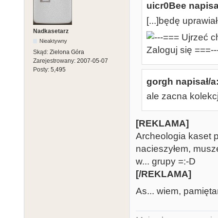
uicr0Bee napisa
[...]będę uprawia
Nadkasetarz
Nieaktywny
Skąd:
Zielona Góra
Zarejestrowany:
2007-05-07
Posty:
5,495
gorgh napisał/a
ale zacna kolekc
[REKLAMA]
Archeologia kaset p
nacieszyłem, muszę
w... grupy =:-D
[/REKLAMA]
As... wiem, pamiętam