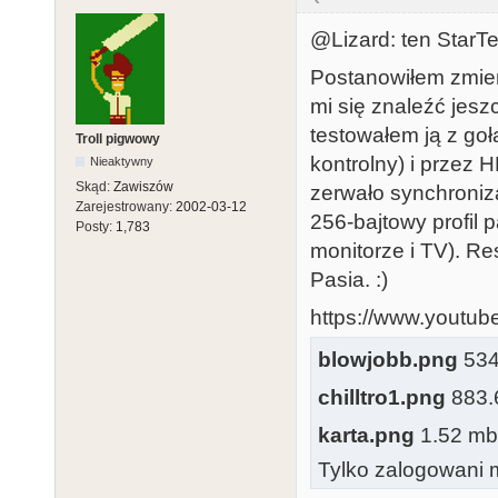
@Lizard: ten StarTe
Postanowiłem zmien
mi się znaleźć jesz
testowałem ją z go
Troll pigwowy
kontrolny) i przez 
Nieaktywny
Skąd:
Zawiszów
zerwało synchroniza
Zarejestrowany:
2002-03-12
256-bajtowy profi
Posty:
1,783
monitorze i TV). Re
Pasia. :)
https://www.youtu
blowjobb.png
534.
chilltro1.png
883.6
karta.png
1.52 mb,
Tylko zalogowani m