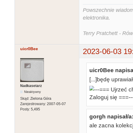
Powszechnie wiadomo,
elektronika.
Terry Pratchett - Ró
uicr0Bee
2023-06-03 19
uicr0Bee napisa
[...]będę uprawia
Nadkasetarz
Nieaktywny
Skąd:
Zielona Góra
Zarejestrowany:
2007-05-07
Posty:
5,495
gorgh napisał/a
ale zacna kolekc