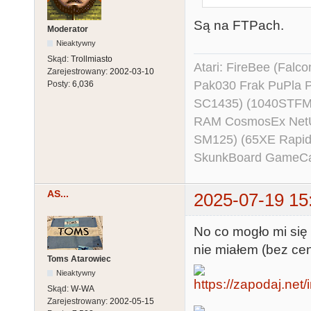
Są na FTPach.
Moderator
Nieaktywny
Skąd:
Trollmiasto
Atari: FireBee (Fal
Zarejestrowany:
2002-03-10
Pak030 Frak PuPla
Posty:
6,036
SC1435) (1040STFM
RAM CosmosEx NetU
SM125) (65XE Rapi
SkunkBoard GameCart
AS...
2025-07-19 15
No co mogło mi się
nie miałem (bez cen
Toms Atarowiec
Nieaktywny
Skąd:
W-WA
Zarejestrowany:
2002-05-15