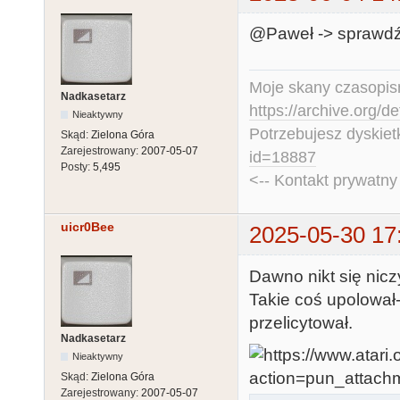
@Paweł -> sprawdź
Moje skany czasopism
Nadkasetarz
https://archive.org/d
Nieaktywny
Potrzebujesz dyskiet
Skąd:
Zielona Góra
Zarejestrowany:
2007-05-07
id=18887
Posty:
5,495
<-- Kontakt prywatn
uicr0Bee
2025-05-30 17
Dawno nikt się nicz
Takie coś upolował-
przelicytował.
Nadkasetarz
Nieaktywny
Skąd:
Zielona Góra
Zarejestrowany:
2007-05-07