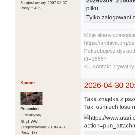
20260309_215036
Zarejestrowany:
2007-05-07
pliku.
Posty:
5,495
Tylko zalogowani m
Moje skany czasopism
https://archive.org/d
Potrzebujesz dyskiet
id=18887
<-- Kontakt prywatn
Kacper
2026-04-30 20
Taka znajdka z psz
Taki uśmiech losu n
Pretendent
Nieaktywny
Skąd:
WWL...
Zarejestrowany:
2018-04-01
Posty:
188