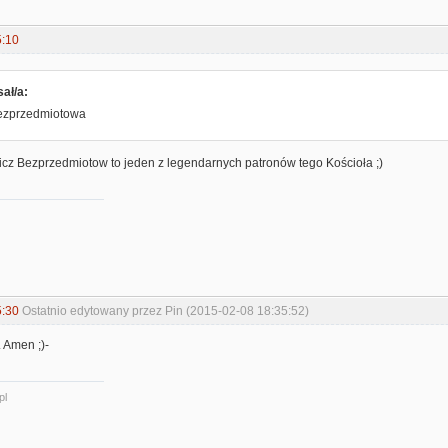
5:10
ał/a:
 bezprzedmiotowa
icz Bezprzedmiotow to jeden z legendarnych patronów tego Kościoła ;)
5:30
Ostatnio edytowany przez Pin (2015-02-08 18:35:52)
 Amen ;)-
pl