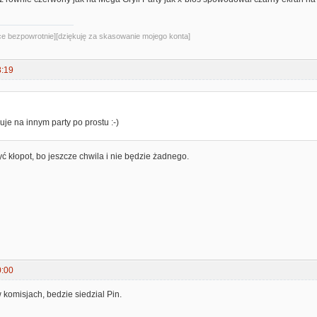
sce bezpowrotnie][dziękuję za skasowanie mojego konta]
8:19
:
uje na innym party po prostu :-)
ć kłopot, bo jeszcze chwila i nie będzie żadnego.
0:00
w komisjach, bedzie siedzial Pin.