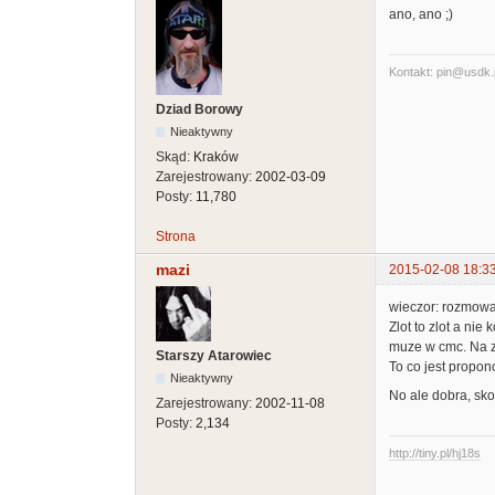
ano, ano ;)
Kontakt: pin@usdk.
Dziad Borowy
Nieaktywny
Skąd:
Kraków
Zarejestrowany:
2002-03-09
Posty:
11,780
Strona
mazi
2015-02-08 18:3
wieczor: rozmowa 
Zlot to zlot a nie
muze w cmc. Na z
Starszy Atarowiec
To co jest propono
Nieaktywny
No ale dobra, sko
Zarejestrowany:
2002-11-08
Posty:
2,134
http://tiny.pl/hj18s