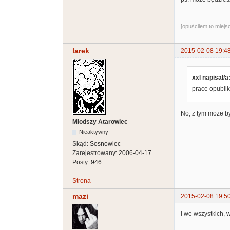
[opuściłem to miej
larek
2015-02-08 19:4
xxl napisał/a
prace opublik
No, z tym może by
Młodszy Atarowiec
Nieaktywny
Skąd:
Sosnowiec
Zarejestrowany:
2006-04-17
Posty:
946
Strona
mazi
2015-02-08 19:5
I we wszystkich, 