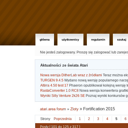
główna
użytkownicy
regulamin
szukaj
Nie jesteś zalogowany.
Proszę się zalogować lub zareje
Aktualności ze świata Atari
Nowa wersja DitherLab wraz z źródłami
Teraz można eks
TURGEN 9.4.5
Wydano nową wersję popularnego narzę
Altirra 4.50 test 17
Phaeron opublikował kolejną wersję t
RastaConverter 1.0 RC8
Nowa wersja konwertera grafiki 
Wyniki Silly Venture 2k26 SE
Poznaj wyniki konkursów gd
»
Fortification 2015
atari.area forum
»
Zloty
Strony
Poprzednia
1
2
3
4
5
6
Posty [ 101 do 125 z 317 ]