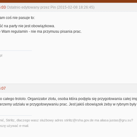
5:03
Ostatnio edytowany przez Pin (2015-02-08 18:26:45)
am coś nie pasuje to:
ć na party nie jest obowiązkowa.
je Wam regulamin - nie ma przymusu pisania prac.
pl
6:07
 całego trololo. Organizator zlotu, osoba która podjęła się przygotowania całej imp
bierzemy udziału w przygotowywaniu prac. Jest jakiś obowiązek żeby w rybnym był
ć, Stirlitz, dlaczego wasz służbowy adres stirlitz@rsha.gov.de ma aliasa justas@gru.su?
szę używać e-mail.