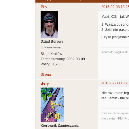
Pin
2015-02-08 18:2
Mazi, XXL - jak W
1. Wasza obecnoś
2. Jeśli nie pasu
Czy to jest jasne?
Dziad Borowy
Nieaktywny
Kontakt: pin@usdk.
Skąd:
Kraków
Zarejestrowany:
2002-03-09
Posty:
11,780
Strona
dely
2015-02-08 18:2
Nie rozumiem tego
regulamin - nie 
Czy możecie wyjaśni
Nie czytam PM. Pro
Kierownik Zamieszania