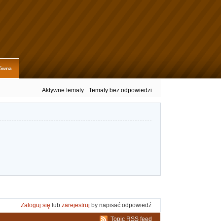
łówna
Aktywne tematy
Tematy bez odpowiedzi
Zaloguj się
lub
zarejestruj
by napisać odpowiedź
Topic RSS feed