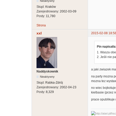
Nieaktywny
Skąd:
Kraków
Zarejestrowany:
2002-03-09
Posty:
11,780
Strona
xxl
2015-02-08 18:5
Pin napisał/a
1. Wasza obe
2. Jeśli nie 
a jaki zwiazek ma
Naddyskownik
na party mozna p
Nieaktywny
mozna tez wystaw
Skąd:
Rabka-Zdrój
Zarejestrowany:
2002-04-23
no wiec bojkotuje
Posty:
8,329
kielbasie (przez 
prace opublikuje 