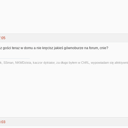
7:05
asz gości teraz w domu a nie kręcisz jakieś gównoburze na forum, cnie?
alniak, SSman, NKWDzista, kaczor dyktator, za długo byłem w ChRL, wypowiadam się afektywni
8:03