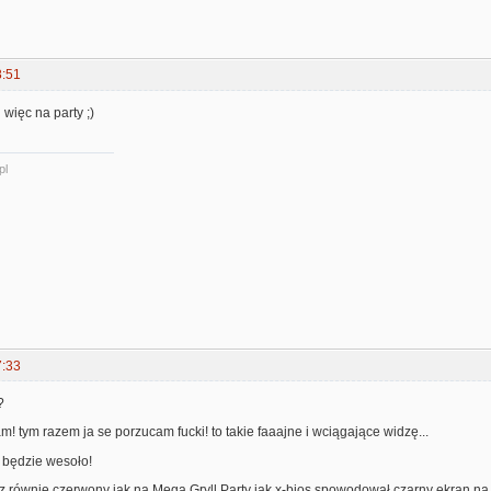
8:51
 więc na party ;)
pl
7:33
?
am! tym razem ja se porzucam fucki! to takie faaajne i wciągające widzę...
 będzie wesoło!
 równie czerwony jak na Mega Gryll Party jak x-bios spowodował czarny ekran na A