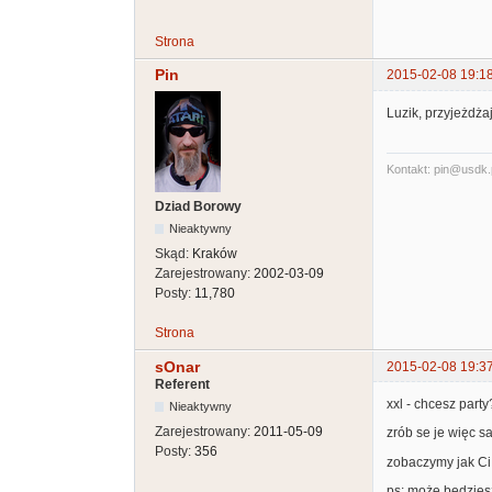
Strona
Pin
2015-02-08 19:1
Luzik, przyjeżdżaj
Kontakt: pin@usdk.
Dziad Borowy
Nieaktywny
Skąd:
Kraków
Zarejestrowany:
2002-03-09
Posty:
11,780
Strona
sOnar
2015-02-08 19:3
Referent
xxl - chcesz party
Nieaktywny
Zarejestrowany:
2011-05-09
zrób se je więc s
Posty:
356
zobaczymy jak Ci
ps: może będziesz