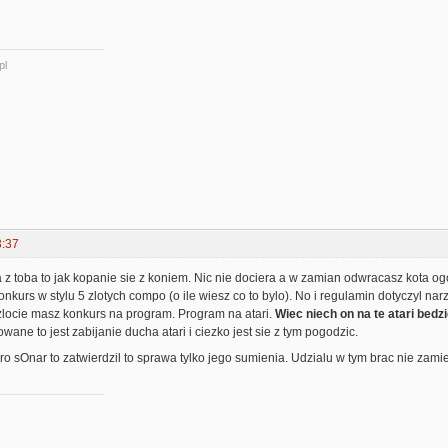
pl
3:37
z toba to jak kopanie sie z koniem. Nic nie dociera a w zamian odwracasz kota og
 konkurs w stylu 5 zlotych compo (o ile wiesz co to bylo). No i regulamin dotyczyl n
locie masz konkurs na program. Program na atari.
Wiec niech on na te atari bed
wane to jest zabijanie ducha atari i ciezko jest sie z tym pogodzic.
ro sOnar to zatwierdzil to sprawa tylko jego sumienia. Udzialu w tym brac nie zami