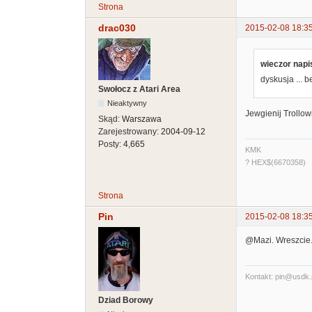
Strona
drac030
2015-02-08 18:3
wieczor napis
dyskusja ...
Swołocz z Atari Area
Nieaktywny
Jewgienij Trollow
Skąd:
Warszawa
Zarejestrowany:
2004-09-12
Posty:
4,665
KMK
? HEX$(6670358)
Strona
Pin
2015-02-08 18:3
@Mazi. Wreszcie.
Kontakt: pin@usdk.
Dziad Borowy