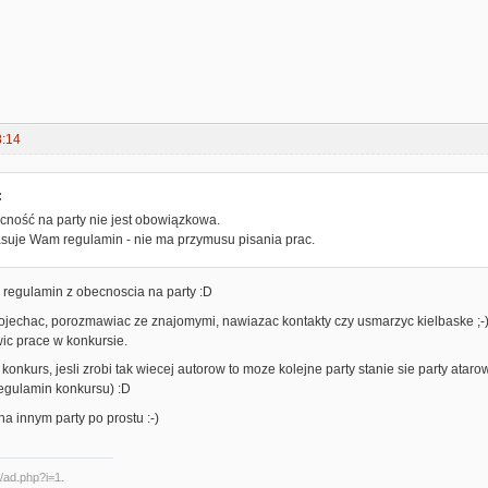
8:14
:
cność na party nie jest obowiązkowa.
pasuje Wam regulamin - nie ma przymusu pisania prac.
 regulamin z obecnoscia na party :D
ojechac, porozmawiac ze znajomymi, nawiazac kontakty czy usmarzyc kielbaske ;-
ic prace w konkursie.
 konkurs, jesli zrobi tak wiecej autorow to moze kolejne party stanie sie party at
regulamin konkursu) :D
na innym party po prostu :-)