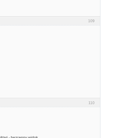
109
110
tari - bezcenny widok...