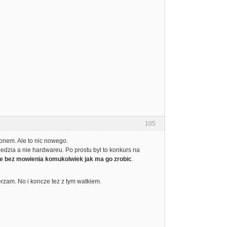
105
onem. Ale to nic nowego.
arzedzia a nie hardwareu. Po prostu byl to konkurs na
zie bez mowienia komukolwiek jak ma go zrobic
.
erzam. No i koncze tez z tym watkiem.