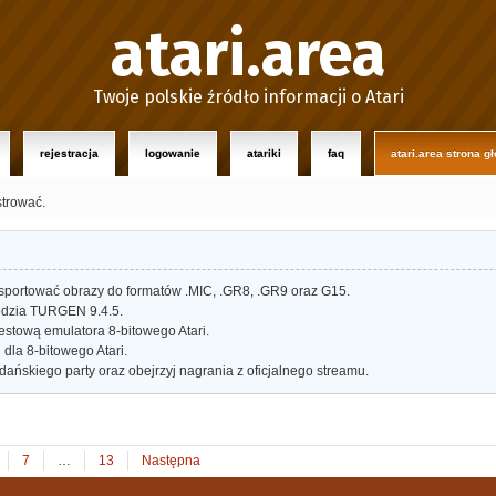
atari.area
Twoje polskie źródło informacji o Atari
rejestracja
logowanie
atariki
faq
atari.area strona g
strować.
portować obrazy do formatów .MIC, .GR8, .GR9 oraz G15.
dzia TURGEN 9.4.5.
estową emulatora 8-bitowego Atari.
dla 8-bitowego Atari.
ańskiego party oraz obejrzyj nagrania z oficjalnego streamu.
7
…
13
Następna