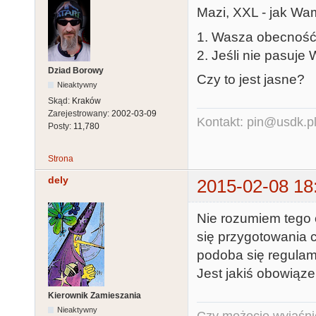
Mazi, XXL - jak Wam
1. Wasza obecność 
2. Jeśli nie pasuje
Dziad Borowy
Czy to jest jasne?
Nieaktywny
Skąd:
Kraków
Zarejestrowany:
2002-03-09
Kontakt: pin@usdk.p
Posty:
11,780
Strona
dely
2015-02-08 18
Nie rozumiem tego c
się przygotowania c
podoba się regulam
Jest jakiś obowiąz
Kierownik Zamieszania
Nieaktywny