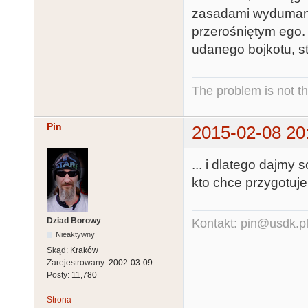
zasadami wydumanym
przerośniętym ego.
udanego bojkotu, st
The problem is not th
Pin
2015-02-08 20
... i dlatego dajmy
kto chce przygotuje s
Dziad Borowy
Kontakt: pin@usdk.p
Nieaktywny
Skąd:
Kraków
Zarejestrowany:
2002-03-09
Posty:
11,780
Strona