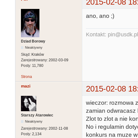
2015-02-08 18
ano, ano ;)
Kontakt: pin@usdk.p
Dziad Borowy
Nieaktywny
Skąd:
Kraków
Zarejestrowany:
2002-03-09
Posty:
11,780
Strona
mazi
2015-02-08 18
wieczor: rozmowa z 
zamian odwracasz k
Starszy Atarowiec
Zlot to zlot a nie k
Nieaktywny
No i regulamin doty
Zarejestrowany:
2002-11-08
konkurs na muze w
Posty:
2,134