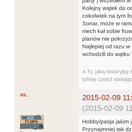
party ) wszedłem w
Kolejny wątek do od
cokolwiek na tym fo
Sonar, może w ramac
niech kał sobie fru
planów nie pokrzyżu
Najlepiej od razu w
wchodzili do wątku 
A Ty, jaką historyjk
tylniej części siadają
AS...
2015-02-09 11
(2015-02-09 11
Hobby/pasja jakim je
Przynajmniej tak dz