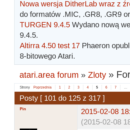
Nowa wersja DitherLab wraz z źr
do formatów .MIC, .GR8, .GR9 o
TURGEN 9.4.5
Wydano nową wer
9.4.5.
Altirra 4.50 test 17
Phaeron opubli
8-bitowego Atari.
»
For
atari.area forum
»
Zloty
Strony
Poprzednia
1
2
3
4
5
6
7
…
Posty [ 101 do 125 z 317 ]
Pin
2015-02-08 18
(2015-02-08 18