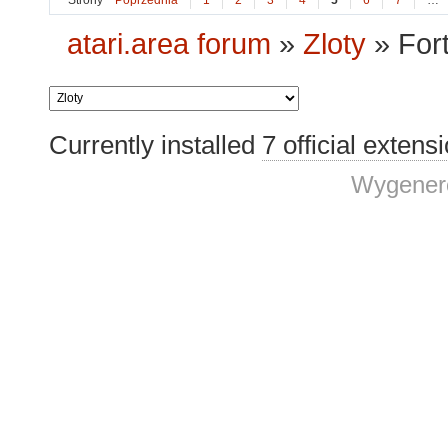
Strony
Poprzednia
1
2
3
4
5
6
7
…
atari.area forum
»
Zloty
»
Fort
Currently installed
7 official extens
Wygenero