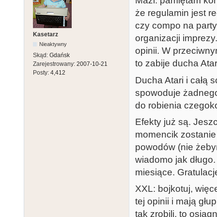
Mazi: pamiętam konk
że regulamin jest r
czy compo na party.
Kasetarz
organizacji impr
Nieaktywny
opinii. W przeciwn
Skąd:
Gdańsk
to zabije ducha Atari
Zarejestrowany:
2007-10-21
Posty:
4,412
Ducha Atari i całą sc
spowoduje żadnego
do robienia czegoko
Efekty już są. Jesz
momencik zostanie 
powodów (nie żebym 
wiadomo jak długo. 
miesiące. Gratulacj
XXL: bojkotuj, więc
tej opinii i mają g
tak zrobili, to osią