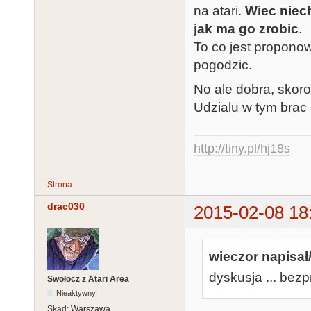
na atari.
Wiec niec
jak ma go zrobic
.
To co jest proponowa
pogodzic.
No ale dobra, skoro
Udzialu w tym brac 
http://tiny.pl/hj18s
Strona
drac030
2015-02-08 18
wieczor napisał/
dyskusja ... bez
Swołocz z Atari Area
Nieaktywny
Skąd:
Warszawa