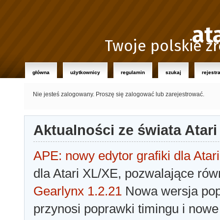
at
Twoje polskie źr
główna
użytkownicy
regulamin
szukaj
rejestr
Nie jesteś zalogowany.
Proszę się zalogować lub zarejestrować.
Aktualności ze świata Atari
APE: nowy edytor grafiki dla Atari
dla Atari XL/XE, pozwalające rów
Gearlynx 1.2.21
Nowa wersja popu
przynosi poprawki timingu i nowe