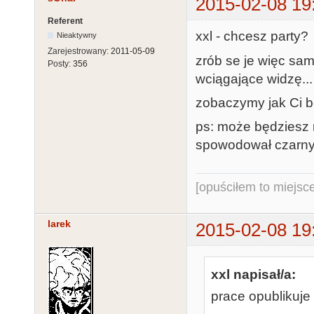
2015-02-08 19
Referent
xxl - chcesz party?
Nieaktywny
Zarejestrowany:
2011-05-09
zrób se je więc sam
Posty:
356
wciągające widzę...
zobaczymy jak Ci b
ps: może będziesz r
spowodował czarny 
[opuściłem to miejsc
larek
2015-02-08 19
xxl napisał/a:
prace opublikuje 