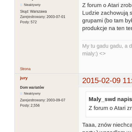
Z forum o Atari zrob
Nieaktywny
Skąd:
Warszawa
Ludzie zachowują s
Zarejestrowany:
2003-07-01
grupami (bo tam by
Posty:
572
produkcje na ten te
My tu gadu gadu, a d
mialy:) <>
Strona
jury
2015-02-09 11
Dom wariatów
Nieaktywny
Maly_swd napisa
Zarejestrowany:
2003-09-07
Posty:
2,556
Z forum o Atari z
Taaa, znów niechcąc