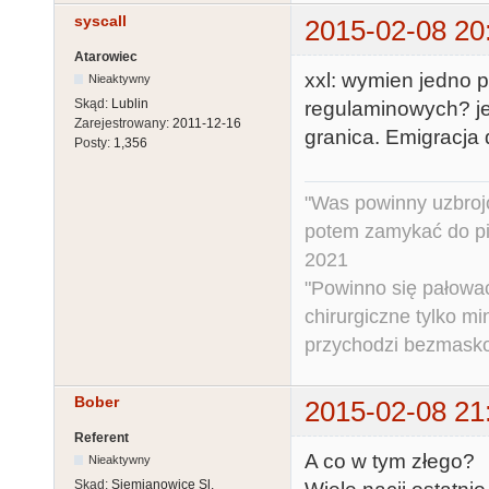
syscall
2015-02-08 20
Atarowiec
xxl: wymien jedno 
Nieaktywny
Skąd:
Lublin
regulaminowych? jes
Zarejestrowany:
2011-12-16
granica. Emigracja
Posty:
1,356
"Was powinny uzbroj
potem zamykać do pi
2021
"Powinno się pałować 
chirurgiczne tylko mi
przychodzi bezmaskow
Bober
2015-02-08 21
Referent
A co w tym złego?
Nieaktywny
Skąd:
Siemianowice Sl.