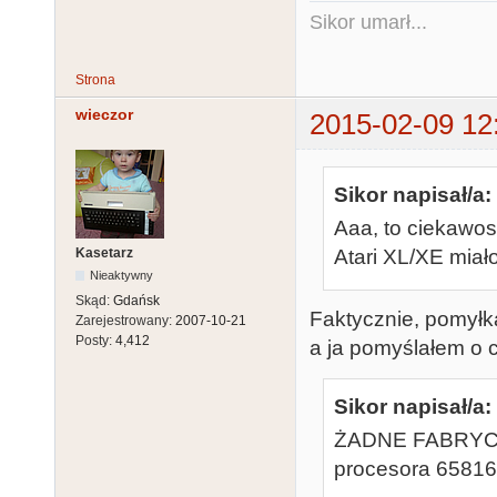
Sikor umarł...
Strona
wieczor
2015-02-09 12
Sikor napisał/a:
Aaa, to ciekawo
Kasetarz
Atari XL/XE miało
Nieaktywny
Skąd:
Gdańsk
Faktycznie, pomyłka
Zarejestrowany:
2007-10-21
Posty:
4,412
a ja pomyślałem o 
Sikor napisał/a:
ŻADNE FABRYCZN
procesora 65816