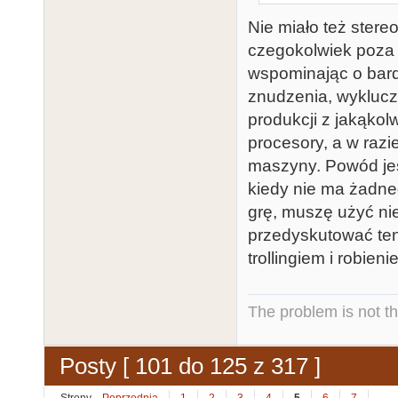
Nie miało też stere
czegokolwiek poza k
wspominając o bar
znudzenia, wyklucze
produkcji z jakąko
procesory, a w raz
maszyny. Powód jes
kiedy nie ma żadne
grę, muszę użyć ni
przedyskutować ten p
trollingiem i robie
The problem is not th
Posty [ 101 do 125 z 317 ]