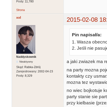
Posty:
11,780
Strona
xxl
2015-02-08 18
Pin napisał/a:
1. Wasza obecnoś
2. Jeśli nie pas
Naddyskownik
a jaki zwiazek ma r
Nieaktywny
Skąd:
Rabka-Zdrój
na party mozna po
Zarejestrowany:
2002-04-23
kontakty czy usmarz
Posty:
8,329
mozna tez wystawic
no wiec bojkotuje k
party stanie sie p
przy kielbasie (prz