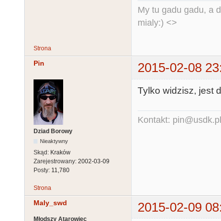
My tu gadu gadu, a d
mialy:) <>
Strona
Pin
2015-02-08 23
Tylko widzisz, jest 
Kontakt: pin@usdk.p
Dziad Borowy
Nieaktywny
Skąd:
Kraków
Zarejestrowany:
2002-03-09
Posty:
11,780
Strona
Maly_swd
2015-02-09 08
Młodszy Atarowiec