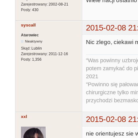
Wiele nacji ostatni
Zarejestrowany:
2002-08-21
Posty:
430
syscall
2015-02-08 21
Atarowiec
Nic zlego, ciekawi 
Nieaktywny
Skąd:
Lublin
Zarejestrowany:
2011-12-16
"Was powinny uzbroj
Posty:
1,356
potem zamykać do pi
2021
"Powinno się pałować 
chirurgiczne tylko mi
przychodzi bezmaskow
xxl
2015-02-08 21
nie orientujesz sie