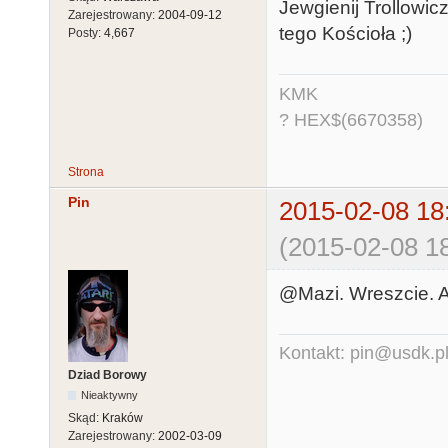
Jewgienij Trollowi
Zarejestrowany:
2004-09-12
tego Kościoła ;)
Posty:
4,667
KMK
? HEX$(6670358)
Strona
Pin
2015-02-08 18
(2015-02-08 18
@Mazi. Wreszcie. A
Kontakt: pin@usdk.p
Dziad Borowy
Nieaktywny
Skąd:
Kraków
Zarejestrowany:
2002-03-09