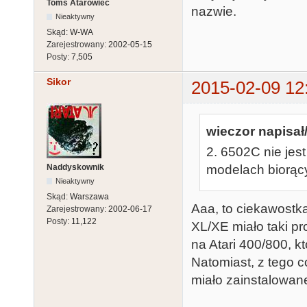
Toms Atarowiec
nazwie.
Nieaktywny
Skąd:
W-WA
Zarejestrowany:
2002-05-15
Posty:
7,505
Sikor
2015-02-09 12
wieczor napisał/
2. 6502C nie jes
Naddyskownik
modelach biorący
Nieaktywny
Skąd:
Warszawa
Aaa, to ciekawostk
Zarejestrowany:
2002-06-17
Posty:
11,122
XL/XE miało taki p
na Atari 400/800, k
Natomiast, z tego
miało zainstalowan