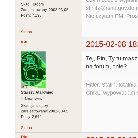
Czy możecie wyjaśnić
Skąd:
Radom
stirlitz@rsha.gov.de
Zarejestrowany:
2002-03-08
Nie czytam PM. Pros
Posty:
7,198
Strona
epi
2015-02-08 18
Tej, Pin, Ty tu mas
na forum, cnie?
Hitler, Stalin, total
ChRL, wypowiadam si
Starszy Atarowiec
Nieaktywny
Skąd:
ja tutejszy
Zarejestrowany:
2002-08-05
Posty:
2,642
Strona
Pin