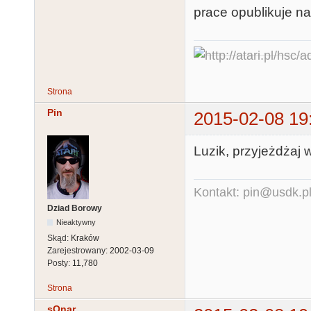
prace opublikuje na
Strona
Pin
2015-02-08 19
Luzik, przyjeżdżaj w
Kontakt: pin@usdk.p
Dziad Borowy
Nieaktywny
Skąd:
Kraków
Zarejestrowany:
2002-03-09
Posty:
11,780
Strona
sOnar