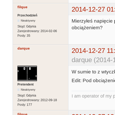
filque
2014-12-27 01
Przechodzień
Mierzyłeś napięcie
Nieaktywny
Skąd:
Gdynia
obciążeniem?
Zarejestrowany:
2014-02-06
Posty:
35
darque
2014-12-27 11
darque (2014-
W sumie to z wtyczk
Edit: Pod obciążeni
Pretendent
Nieaktywny
I am operator of my p
Skąd:
Gdynia
Zarejestrowany:
2012-09-18
Posty:
177
filque