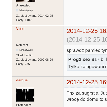
Atarowiec
Nieaktywny
Zarejestrowany:
2014-02-25
Posty:
1,046
Vidol
2014-12-25 16
(2014-12-25 16
Referent
sprawdz pamiec ty
Nieaktywny
Skąd:
Lublin
Prog2.xex
917 b, 
Zarejestrowany:
2002-08-29
Posty:
255
Tylko zalogowani m
darque
2014-12-25 16
Thx za sugrstie. Ju
wrócę do domu to 
Pretendent