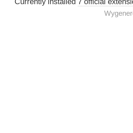
Currently installed
7 official extens
Wygenero