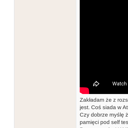
Zakładam że z rozs
jest. Coś siada w At
Czy dobrze myślę ż
pamięci pod self te