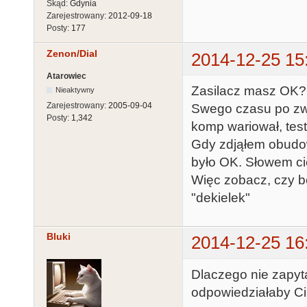
Skąd:
Gdynia
Zarejestrowany:
2012-09-18
Posty:
177
Zenon/Dial
2014-12-25 15
Atarowiec
Zasilacz masz OK? 
Nieaktywny
Zarejestrowany:
2005-09-04
Swego czasu po zw
Posty:
1,342
komp wariował, tes
Gdy zdjąłem obudow
było OK. Słowem cie
Więc zobacz, czy b
"dekielek"
Bluki
2014-12-25 16
Dlaczego nie zapyt
odpowiedziałaby Ci