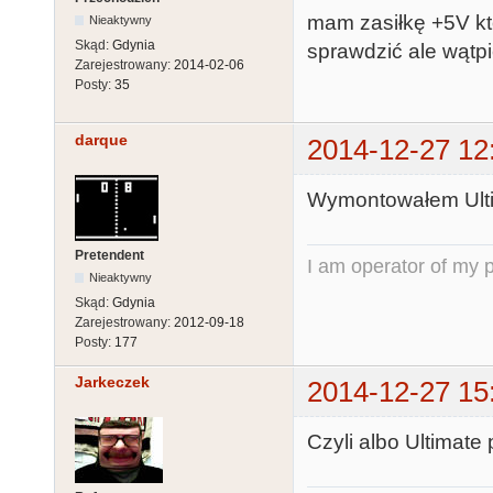
mam zasiłkę +5V kt
Nieaktywny
Skąd:
Gdynia
sprawdzić ale wątpi
Zarejestrowany:
2014-02-06
Posty:
35
darque
2014-12-27 12
Wymontowałem Ultim
Pretendent
I am operator of my p
Nieaktywny
Skąd:
Gdynia
Zarejestrowany:
2012-09-18
Posty:
177
Jarkeczek
2014-12-27 15
Czyli albo Ultimate 