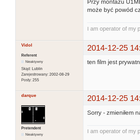
Przy montażu U1MB
może być powód czy
I am operator of my p
Vidol
2014-12-25 14
Referent
ten film jest prywatn
Nieaktywny
Skąd:
Lublin
Zarejestrowany:
2002-08-29
Posty:
255
darque
2014-12-25 14
Sorry - zmieniłem n
Pretendent
I am operator of my p
Nieaktywny