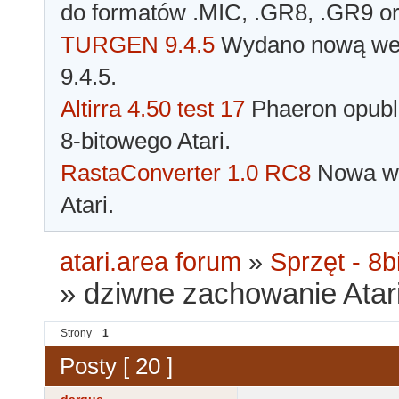
do formatów .MIC, .GR8, .GR9 o
TURGEN 9.4.5
Wydano nową wer
9.4.5.
Altirra 4.50 test 17
Phaeron opubli
8-bitowego Atari.
RastaConverter 1.0 RC8
Nowa wer
Atari.
atari.area forum
»
Sprzęt - 8bi
»
dziwne zachowanie Atar
Strony
1
Posty [ 20 ]