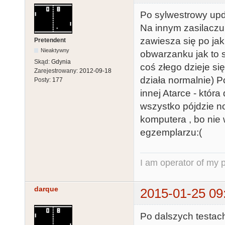
Po sylwestrowy upd
Na innym zasilaczu 
zawiesza się po ja
Pretendent
Nieaktywny
obwarzanku jak to si
Skąd:
Gdynia
coś złego dzieje si
Zarejestrowany:
2012-09-18
działa normalnie) P
Posty:
177
innej Atarce - któr
wszystko pójdzie n
komputera , bo nie
egzemplarzu:(
I am operator of my p
darque
2015-01-25 09
Po dalszych testach