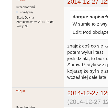
2014-12-27 12
Przechodzień
Nieaktywny
darque napisał/
Skąd:
Gdynia
Zarejestrowany:
2014-02-06
W sumie to z wty
Posty:
35
Edit: Pod obciąże
znajdź coś co się k
potem wylut i test
jeśli działa, to bież
Sprawdź styki w zł
kojarzę że syf się
wcześniej całe lata 
filque
2014-12-27 12
(2014-12-27 12
Przechodzień