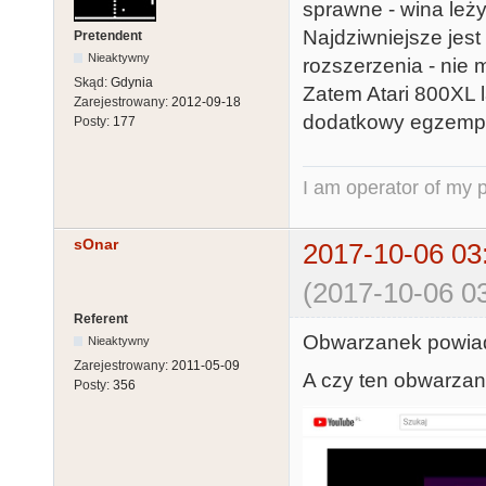
sprawne - wina leży 
Najdziwniejsze jest
Pretendent
Nieaktywny
rozszerzenia - nie
Skąd:
Gdynia
Zatem Atari 800XL 
Zarejestrowany:
2012-09-18
dodatkowy egzempl
Posty:
177
I am operator of my p
sOnar
2017-10-06 03
(2017-10-06 03
Referent
Obwarzanek powiad
Nieaktywny
Zarejestrowany:
2011-05-09
A czy ten obwarzan
Posty:
356