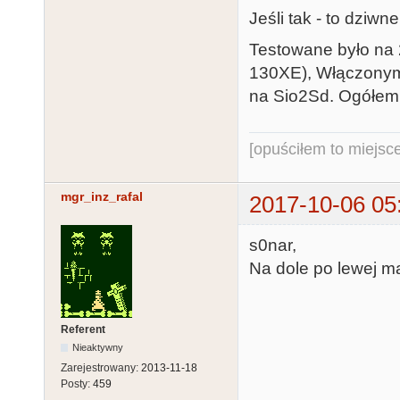
Jeśli tak - to dziw
Testowane było na 
130XE), Włączonym 
na Sio2Sd. Ogółem
[opuściłem to miejsc
mgr_inz_rafal
2017-10-06 05
s0nar,
Na dole po lewej mas
Referent
Nieaktywny
Zarejestrowany:
2013-11-18
Posty:
459