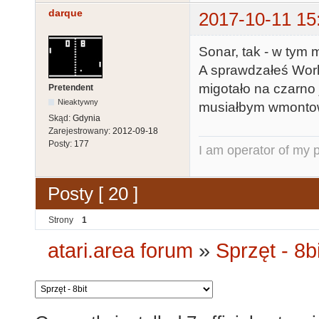
darque
2017-10-11 15
Sonar, tak - w tym m
A sprawdzałeś Worl
migotało na czarno
Pretendent
Nieaktywny
musiałbym wmontowa
Skąd:
Gdynia
Zarejestrowany:
2012-09-18
Posty:
177
I am operator of my p
Posty [ 20 ]
Strony
1
atari.area forum
»
Sprzęt - 8bi