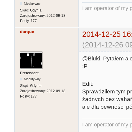
Nieaktywny
I am operator of my p
Skąd:
Gdynia
Zarejestrowany:
2012-09-18
Posty:
177
darque
2014-12-25 16
(2014-12-26 09
@Bluki. Pytałem ale
:P
Pretendent
Nieaktywny
Edit:
Skąd:
Gdynia
Sprawdziłem tym pr
Zarejestrowany:
2012-09-18
Posty:
177
żadnych bez wahań w
ale dla pewności pó
I am operator of my p