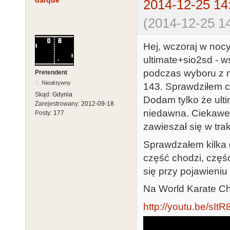
darque
2014-12-25 14
(2014-12-25 14
Hej, wczoraj w no
ultimate+sio2sd - w
podczas wyboru z m
Pretendent
Nieaktywny
143. Sprawdziłem c
Skąd:
Gdynia
Dodam tylko że ult
Zarejestrowany:
2012-09-18
niedawna. Ciekawe 
Posty:
177
zawieszał się w tra
Sprawdzałem kilka 
część chodzi, czę
się przy pojawieni
Na World Karate Ch
http://youtu.be/sIt