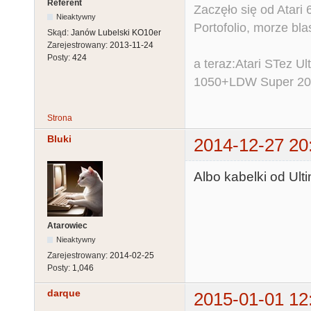
Referent
Zaczęło się od Atar
Nieaktywny
Portofolio, morze bl
Skąd:
Janów Lubelski KO10er
Zarejestrowany:
2013-11-24
Posty:
424
a teraz:Atari STez 
1050+LDW Super 2
Strona
Bluki
2014-12-27 20
Albo kabelki od Ulti
Atarowiec
Nieaktywny
Zarejestrowany:
2014-02-25
Posty:
1,046
darque
2015-01-01 12