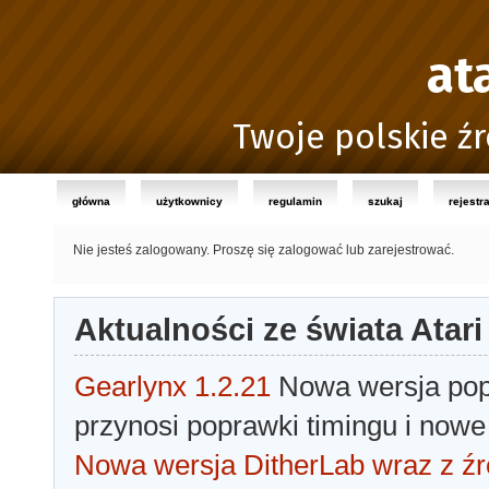
at
Twoje polskie źr
główna
użytkownicy
regulamin
szukaj
rejestr
Nie jesteś zalogowany.
Proszę się zalogować lub zarejestrować.
Aktualności ze świata Atari
Gearlynx 1.2.21
Nowa wersja popu
przynosi poprawki timingu i nowe
Nowa wersja DitherLab wraz z źr