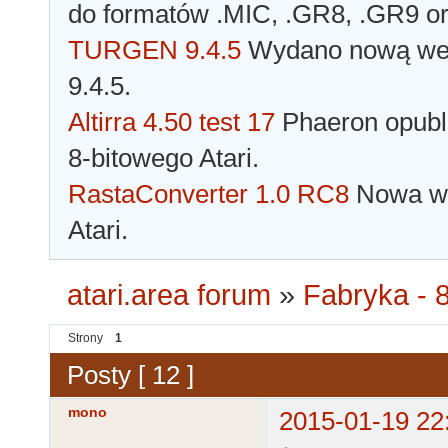
do formatów .MIC, .GR8, .GR9 o
TURGEN 9.4.5
Wydano nową wer
9.4.5.
Altirra 4.50 test 17
Phaeron opubli
8-bitowego Atari.
RastaConverter 1.0 RC8
Nowa wer
Atari.
atari.area forum
»
Fabryka - 8
Strony
1
Posty [ 12 ]
mono
2015-01-19 22