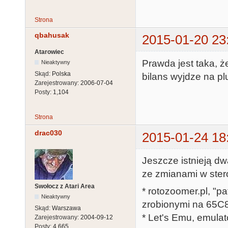
  ...

Strona
  ldy #COLDETECT

qbahusak
  lda (vbxead),y

2015-01-20 23
  ...

Atarowiec
Prawda jest taka, ż
  ...

Nieaktywny
Skąd:
Polska
bilans wyjdze na pl
  ldy #VIDEO_CONTROL

Zarejestrowany:
2006-07-04
  sta (fxsad),y

Posty:
1,104
  sta (vbxead
Strona
drac030
2015-01-24 18
Jeszcze istnieją d
ze zmianami w ster
Swołocz z Atari Area
* rotozoomer.pl, "pa
Nieaktywny
zrobionymi na 65C
Skąd:
Warszawa
* Let's Emu, emula
Zarejestrowany:
2004-09-12
Posty:
4,665