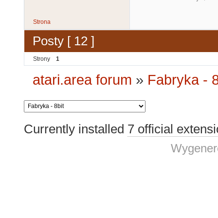
Strona
Posty [ 12 ]
Strony
1
atari.area forum
»
Fabryka - 8
Currently installed
7 official extens
Wygenero