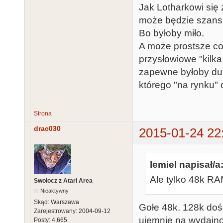
Jak Lotharkowi się
może będzie szans
Bo byłoby miło.
A może prostsze coś
przysłowiowe "kilk
zapewne byłoby duż
którego "na rynku"
Strona
drac030
2015-01-24 22
lemiel napisał/a
Ale tylko 48k RA
Swołocz z Atari Area
Nieaktywny
Skąd:
Warszawa
Gołe 48k. 128k doś
Zarejestrowany:
2004-09-12
ujemnie na wydajnoś
Posty:
4,665