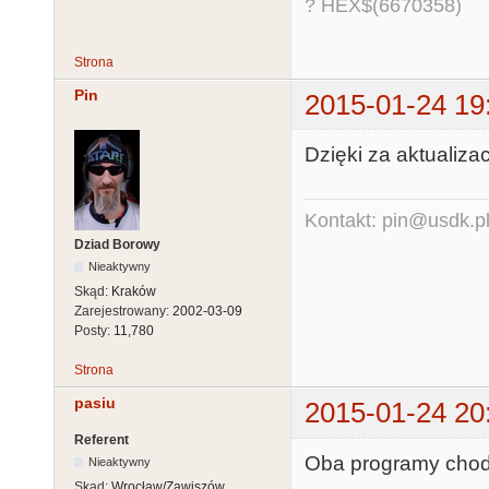
? HEX$(6670358)
Strona
Pin
2015-01-24 19
Dzięki za aktualizac
Kontakt: pin@usdk.p
Dziad Borowy
Nieaktywny
Skąd:
Kraków
Zarejestrowany:
2002-03-09
Posty:
11,780
Strona
pasiu
2015-01-24 20
Referent
Oba programy chod
Nieaktywny
Skąd:
Wrocław/Zawiszów