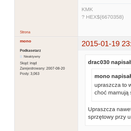
KMK
? HEX$(6670358)
Strona
mono
2015-01-19 23
Podkasetarz
Nieaktywny
drac030 napisał
Skąd:
inąd
Zarejestrowany:
2007-08-20
Posty:
3,063
mono napisał
upraszcza to 
choć marnują
Upraszcza nawet 
sprzętowy przy 