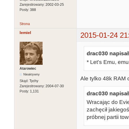
Zarejestrowany:
2002-03-25
Posty:
388
Strona
lemiel
2015-01-24 21
drac030 napisał
* Let's Emu, emu
Atarowiec
Nieaktywny
Ale tylko 48k RAM 
Skąd:
Tychy
Zarejestrowany:
2004-07-30
Posty:
1,131
drac030 napisał
Wracając do Evi
zachęcił jakieg
próbnej partii tow