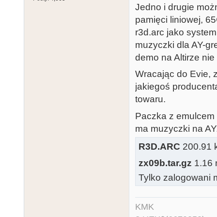
Jedno i drugie możn
pamięci liniowej, 
r3d.arc jako systemu
muzyczki dla AY-gr
demo na Altirze ni
Wracając do Evie, 
jakiegoś producent
towaru.
Paczka z emulcem z
ma muzyczki na AY
R3D.ARC
200.91 k
zx09b.tar.gz
1.16 
Tylko zalogowani m
KMK