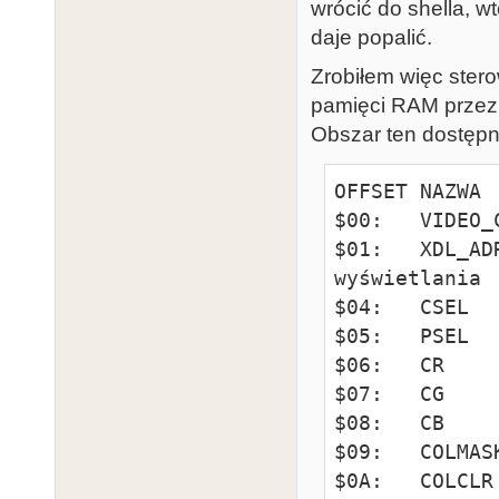
wrócić do shella, 
daje popalić.
Zrobiłem więc ster
pamięci RAM przezn
Obszar ten dostępn
OFFSET NAZWA 
$00:   VIDEO_
$01:   XDL_AD
wyświetlania

$04:   CSEL  
$05:   PSEL  
$06:   CR    
$07:   CG    
$08:   CB    
$09:   COLMAS
$0A:   COLCLR