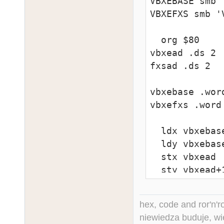
VBXEBASE smb '
VBXEFXS smb 'V
  org $80

vbxead .ds 2

fxsad .ds 2

vbxebase .word
vbxefxs .word 
  ldx vbxebase

  ldy vbxebase+1

  stx vbxead

  sty vbxead+1

  ldx vbxefxs

  ldy vbxefxs+1

hex, code and ror'n'ro
  stx fxsad

niewiedza buduje, wi
  sty fxsad+1
