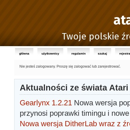
at
Twoje polskie źr
główna
użytkownicy
regulamin
szukaj
rejestr
Nie jesteś zalogowany.
Proszę się zalogować lub zarejestrować.
Aktualności ze świata Atari
Gearlynx 1.2.21
Nowa wersja popu
przynosi poprawki timingu i nowe
Nowa wersja DitherLab wraz z źr