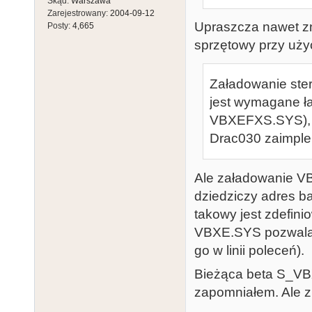
Skąd:
Warszawa
Zarejestrowany:
2004-09-12
Upraszcza nawet zn
Posty:
4,665
sprzętowy przy uż
Załadowanie ste
jest wymagane ł
VBXEFXS.SYS), b
Drac030 zaimpl
Ale załadowanie V
dziedziczy adres 
takowy jest zdefini
VBXE.SYS pozwala n
go w linii poleceń).
Bieżąca beta S_V
zapomniałem. Ale zr