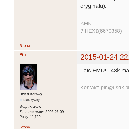
oryginału).
KMK
? HEX$(6670358)
Strona
Pin
2015-01-24 22
Lets EMU! - 48k ma
Kontakt: pin@usdk.p
Dziad Borowy
Nieaktywny
Skąd:
Kraków
Zarejestrowany:
2002-03-09
Posty:
11,780
Strona