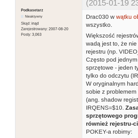
(2015-01-19 23
Podkasetarz
Drac030 w
wątku o
Nieaktywny
Skąd:
inąd
wszystko.
Zarejestrowany:
2007-08-20
Większość rejestr
Posty:
3,063
wadą jest to, że ni
rejestru (np. VI
Często pod jednym 
sprzętowe - jeden 
tylko do odczytu 
W oryginalnym hardw
sobie z problemem 
(ang. shadow regis
IRQENS=$10.
Zasa
sprzętowego progr
również rejestru-c
POKEY-a robimy: