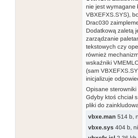
nie jest wymagane
VBXEFXS.SYS), bo 
Drac030 zaimplem
Dodatkową zaletą jes
zarządzanie paleta
tekstowych czy oper
również mechanizm
wskaźniki VMEMLO
(sam VBXEFXS.SYS 
inicjalizuje odpow
Opisane sterowniki
Gdyby ktoś chciał s
pliki do zainkludo
vbxe.man
514 b, n
vbxe.sys
404 b, ni
vbxefx.icl
2.36 kb,