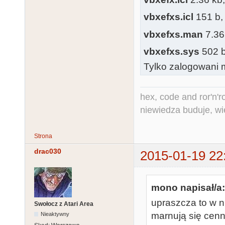
vbxefxs.icl
151 b, 
vbxefxs.man
7.36
vbxefxs.sys
502 b,
Tylko zalogowani m
hex, code and ror'n'ro
niewiedza buduje, wi
Strona
drac030
2015-01-19 22
mono napisał/a:
upraszcza to w 
Swołocz z Atari Area
marnują się cen
Nieaktywny