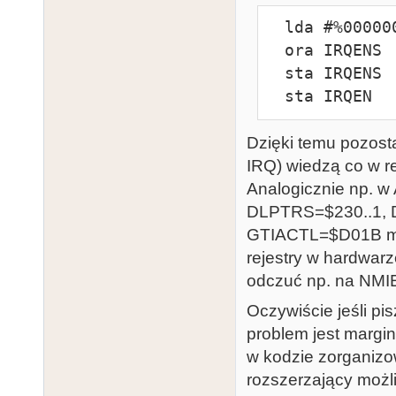
  lda #%00000001

  ora IRQENS  ;$10

  sta IRQENS  ;$10

  sta IRQEN 
Dzięki temu pozosta
IRQ) wiedzą co w r
Analogicznie np. 
DLPTRS=$230..1,
GTIACTL=$D01B ma 
rejestry w hardwarz
odczuć np. na NMI
Oczywiście jeśli pi
problem jest margi
w kodzie zorganizow
rozszerzający możl