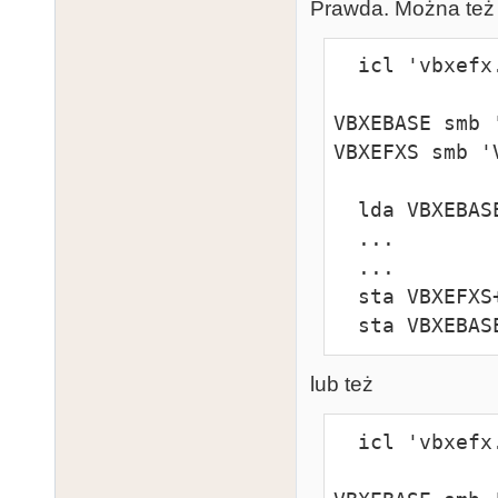
Prawda. Można też
  icl 'vbxefx.icl'

VBXEBASE smb '
VBXEFXS smb 'V
  lda VBXEBASE+COLDETECT

  ...

  ...

  sta VBXEFXS+VIDEO_CONTROL

  sta VBXEBA
lub też
  icl 'vbxefx.icl'
