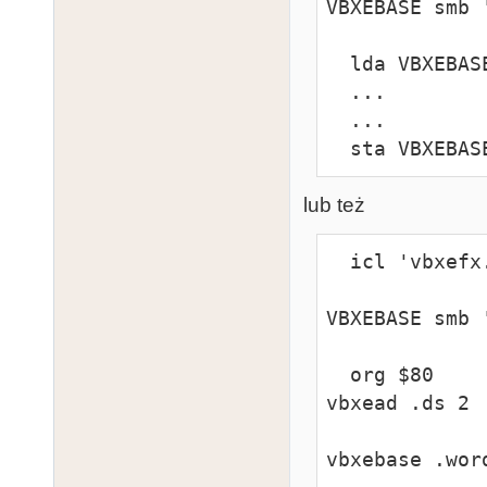
VBXEBASE smb '
  lda VBXEBASE+COLDETECT

  ...

  ...

  sta VBXEBA
lub też
  icl 'vbxefx.icl'

VBXEBASE smb '
  org $80

vbxead .ds 2

vbxebase .word