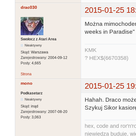
drac030
2015-01-25 18
Można mimochodem 
weeks in Paradise
Swołocz z Atari Area
Nieaktywny
KMK
Skąd:
Warszawa
? HEX$(6670358)
Zarejestrowany:
2004-09-12
Posty:
4,665
Strona
mono
2015-01-25 19
Podkasetarz
Hahah. Draco może 
Nieaktywny
Skąd:
inąd
Szykuj Sikor kasior
Zarejestrowany:
2007-08-20
Posty:
3,063
hex, code and ror'n'ro
niewiedza buduje, wi