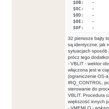
$0B:   -     
$0C:   -     
$0D:   -     
$0E:   -     
$0F:   -     
$10:   BL_ADR
32 pierwsze bajty to
blittera

są identyczne, jak 
$13:   BLITTE
sytuacjach sposób
$14:   IRQ_CO
prócz tego dodatko
$15:   P0    
- VBLIT - wektor ob
overlay/playfi
włączona jest w ci
$16:   P1    
(ograniczenie OS-a
overlay/playfi
IRQ_CONTROL, potw
$17:   P2    
sterowanie do proc
overlay/playfi
VBLIT. Procedura u
$18:   P3    
większość innych p
overlay/playfi
- VMEMLO - wskazu