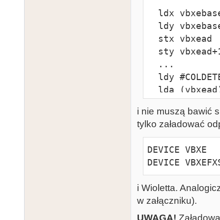
  ldx vbxebase

  ldy vbxebase+1

  stx vbxead

  sty vbxead+1

  ...

  ldy #COLDETECT

  lda (vbxead),y

  ...

i nie muszą bawić 
  ...

tylko załadować od
  ldy #VIDEO_CONTROL

  sta (vbxead
DEVICE VBXE

DEVICE VBXEFX
i Wioletta. Analogic
w załączniku).
UWAGA!
Załadowan