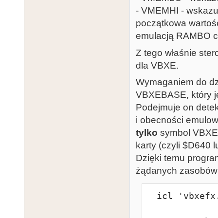
$19:   -     
- VMEMHI - wskazu
$1A:   -     
początkowa wartość
$1B:   -     
emulacją RAMBO c
$1C:   -     
$1D:   MEMAC_
Z tego właśnie ster
$1E:   MEMAC_
dla VBXE.
$1F:   MEMAC_
Wymaganiem do dzi
$20:   VBLIT 
VBXEBASE, który je
blittera

Podejmuje on detekc
$22:   VMEMLO
i obecności emulo
adres VRAM

tylko
symbol VBXEB
$25:   VMEMHI
karty (czyli $D640 
VRAM

Dzięki temu progra
żądanych zasobów 
Oznaczenia:

- byte - 1 baj
  icl 'vbxefx.icl'

- word - 2 baj
- long - 3 ba