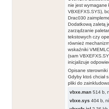
nie jest wymagane
VBXEFXS.SYS), bo 
Drac030 zaimplem
Dodatkową zaletą jes
zarządzanie paleta
tekstowych czy oper
również mechanizm
wskaźniki VMEMLO
(sam VBXEFXS.SYS 
inicjalizuje odpow
Opisane sterowniki
Gdyby ktoś chciał s
pliki do zainkludo
vbxe.man
514 b, n
vbxe.sys
404 b, ni
vbxefx.icl
2.36 kb,