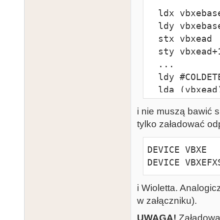
  ldx vbxebase

  ldy vbxebase+1

  stx vbxead

  sty vbxead+1

  ...

  ldy #COLDETECT

  lda (vbxead),y

  ...

i nie muszą bawić 
  ...

tylko załadować od
  ldy #VIDEO_CONTROL

  sta (vbxead
DEVICE VBXE

DEVICE VBXEFX
i Wioletta. Analogic
w załączniku).
UWAGA!
Załadowan