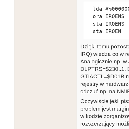
  lda #%00000001

  ora IRQENS  ;$10

  sta IRQENS  ;$10

  sta IRQEN 
Dzięki temu pozosta
IRQ) wiedzą co w r
Analogicznie np. 
DLPTRS=$230..1,
GTIACTL=$D01B ma 
rejestry w hardwarz
odczuć np. na NMI
Oczywiście jeśli pi
problem jest margi
w kodzie zorganizow
rozszerzający możl