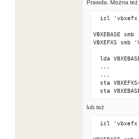
Prawda. Można też
  icl 'vbxefx.icl'

VBXEBASE smb '
VBXEFXS smb 'V
  lda VBXEBASE+COLDETECT

  ...

  ...

  sta VBXEFXS+VIDEO_CONTROL

  sta VBXEBA
lub też
  icl 'vbxefx.icl'
