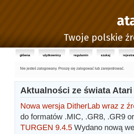
at
Twoje polskie źr
główna
użytkownicy
regulamin
szukaj
rejestr
Nie jesteś zalogowany.
Proszę się zalogować lub zarejestrować.
Aktualności ze świata Atari
Nowa wersja DitherLab wraz z źr
do formatów .MIC, .GR8, .GR9 o
TURGEN 9.4.5
Wydano nową wer