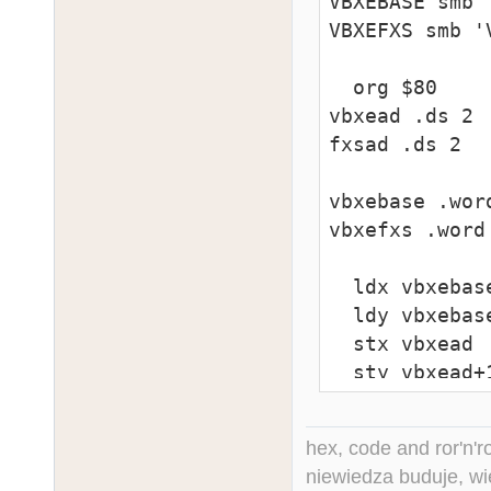
VBXEBASE smb '
VBXEFXS smb 'V
  org $80

vbxead .ds 2

fxsad .ds 2

vbxebase .word
vbxefxs .word 
  ldx vbxebase

  ldy vbxebase+1

  stx vbxead

  sty vbxead+1

  ldx vbxefxs

  ldy vbxefxs+1

hex, code and ror'n'ro
  stx fxsad

niewiedza buduje, wi
  sty fxsad+1
