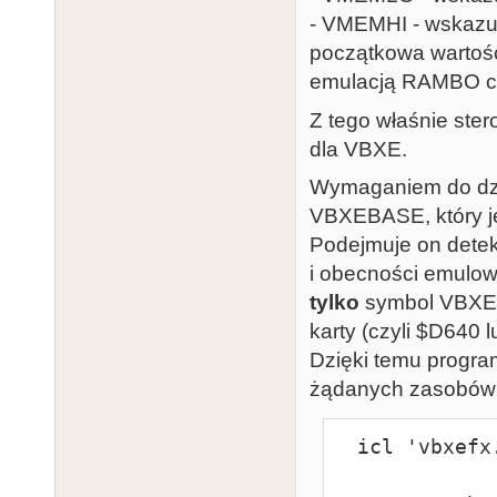
$19:   -     
- VMEMHI - wskazu
$1A:   -     
początkowa wartość
$1B:   -     
emulacją RAMBO c
$1C:   -     
$1D:   MEMAC_
Z tego właśnie ster
$1E:   MEMAC_
dla VBXE.
$1F:   MEMAC_
Wymaganiem do dzi
$20:   VBLIT 
VBXEBASE, który je
blittera

Podejmuje on detekc
$22:   VMEMLO
i obecności emulo
adres VRAM

tylko
symbol VBXEB
$25:   VMEMHI
karty (czyli $D640 
VRAM

Dzięki temu progra
żądanych zasobów 
Oznaczenia:

- byte - 1 baj
  icl 'vbxefx.icl'

- word - 2 baj
- long - 3 ba