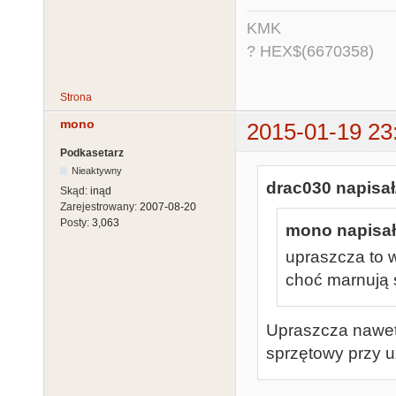
KMK
? HEX$(6670358)
Strona
mono
2015-01-19 23
Podkasetarz
Nieaktywny
drac030 napisał
Skąd:
inąd
Zarejestrowany:
2007-08-20
Posty:
3,063
mono napisał
upraszcza to 
choć marnują
Upraszcza nawet 
sprzętowy przy 