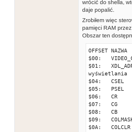
wrócić do shella, 
daje popalić.
Zrobiłem więc ster
pamięci RAM przezn
Obszar ten dostępn
OFFSET NAZWA 
$00:   VIDEO_
$01:   XDL_AD
wyświetlania

$04:   CSEL  
$05:   PSEL  
$06:   CR    
$07:   CG    
$08:   CB    
$09:   COLMAS
$0A:   COLCLR