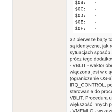
$0B:   -     
$0C:   -     
$0D:   -     
$0E:   -     
$0F:   -     
$10:   BL_ADR
32 pierwsze bajty to
blittera

są identyczne, jak 
$13:   BLITTE
sytuacjach sposób
$14:   IRQ_CO
prócz tego dodatko
$15:   P0    
- VBLIT - wektor ob
overlay/playfi
włączona jest w ci
$16:   P1    
(ograniczenie OS-a
overlay/playfi
IRQ_CONTROL, potw
$17:   P2    
sterowanie do proc
overlay/playfi
VBLIT. Procedura u
$18:   P3    
większość innych p
overlay/playfi
- VMEMLO - wskazu