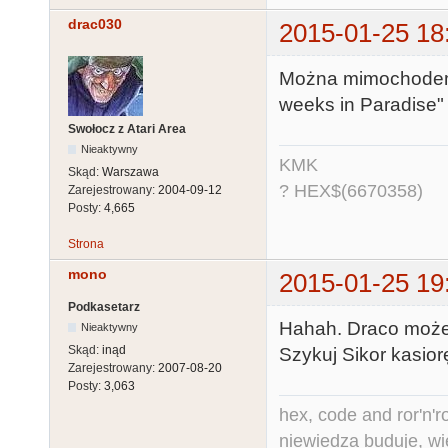
drac030
2015-01-25 18
Można mimochodem 
weeks in Paradise
Swołocz z Atari Area
Nieaktywny
KMK
Skąd:
Warszawa
? HEX$(6670358)
Zarejestrowany:
2004-09-12
Posty:
4,665
Strona
mono
2015-01-25 19
Podkasetarz
Hahah. Draco może 
Nieaktywny
Skąd:
inąd
Szykuj Sikor kasior
Zarejestrowany:
2007-08-20
Posty:
3,063
hex, code and ror'n'ro
niewiedza buduje, wi