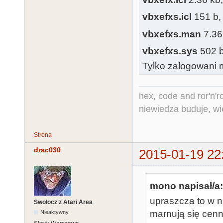
vbxefxs.icl
151 b, 
vbxefxs.man
7.36
vbxefxs.sys
502 b,
Tylko zalogowani m
hex, code and ror'n'ro
niewiedza buduje, wi
Strona
drac030
2015-01-19 22
mono napisał/a:
upraszcza to w 
Swołocz z Atari Area
marnują się cen
Nieaktywny