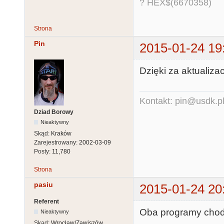
? HEX$(6670358)
Strona
Pin
2015-01-24 19
Dzięki za aktualizac
Kontakt: pin@usdk.p
Dziad Borowy
Nieaktywny
Skąd:
Kraków
Zarejestrowany:
2002-03-09
Posty:
11,780
Strona
pasiu
2015-01-24 20
Referent
Oba programy chod
Nieaktywny
Skąd:
Wrocław/Zawiszów