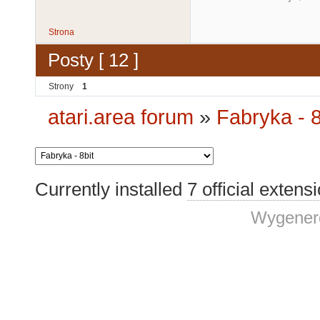
Strona
Posty [ 12 ]
Strony
1
atari.area forum
»
Fabryka - 8
Currently installed
7 official extens
Wygenero