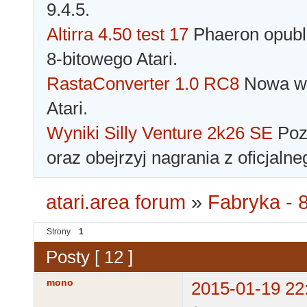
9.4.5.
Altirra 4.50 test 17
Phaeron opubli
8-bitowego Atari.
RastaConverter 1.0 RC8
Nowa wer
Atari.
Wyniki Silly Venture 2k26 SE
Pozn
oraz obejrzyj nagrania z oficjaln
atari.area forum
»
Fabryka - 8
Strony
1
Posty [ 12 ]
mono
2015-01-19 22