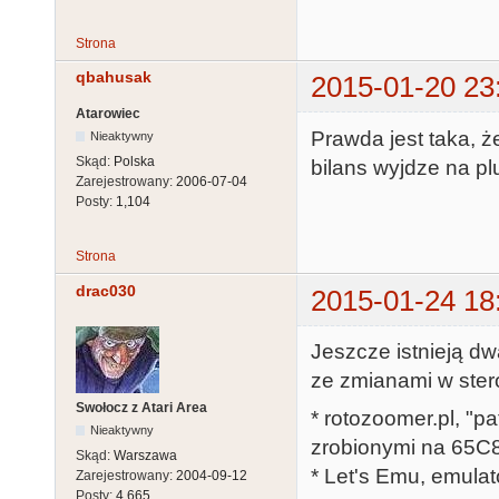
  ...

Strona
  ldy #COLDETECT

qbahusak
  lda (vbxead),y

2015-01-20 23
  ...

Atarowiec
Prawda jest taka, ż
  ...

Nieaktywny
Skąd:
Polska
bilans wyjdze na pl
  ldy #VIDEO_CONTROL

Zarejestrowany:
2006-07-04
  sta (fxsad),y

Posty:
1,104
  sta (vbxead
Strona
drac030
2015-01-24 18
Jeszcze istnieją d
ze zmianami w ster
Swołocz z Atari Area
* rotozoomer.pl, "pa
Nieaktywny
zrobionymi na 65C
Skąd:
Warszawa
* Let's Emu, emula
Zarejestrowany:
2004-09-12
Posty:
4,665