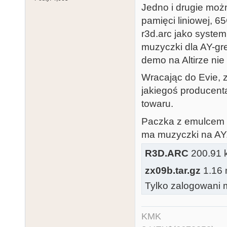
Jedno i drugie możn
pamięci liniowej, 
r3d.arc jako systemu
muzyczki dla AY-gr
demo na Altirze ni
Wracając do Evie, 
jakiegoś producent
towaru.
Paczka z emulcem z
ma muzyczki na AY
R3D.ARC
200.91 k
zx09b.tar.gz
1.16 
Tylko zalogowani m
KMK