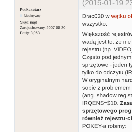
(2015-01-19 23
Podkasetarz
Drac030 w
wątku o
Nieaktywny
Skąd:
inąd
wszystko.
Zarejestrowany:
2007-08-20
Większość rejestr
Posty:
3,063
wadą jest to, że ni
rejestru (np. VI
Często pod jednym 
sprzętowe - jeden 
tylko do odczytu 
W oryginalnym hardw
sobie z problemem 
(ang. shadow regis
IRQENS=$10.
Zasa
sprzętowego progr
również rejestru-c
POKEY-a robimy: