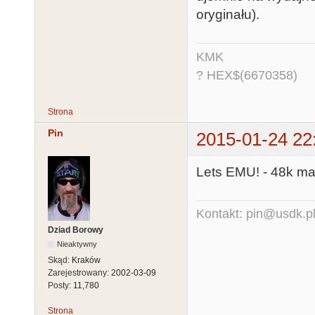
oryginału).
KMK
? HEX$(6670358)
Strona
Pin
2015-01-24 22
Lets EMU! - 48k ma
Kontakt: pin@usdk.p
Dziad Borowy
Nieaktywny
Skąd:
Kraków
Zarejestrowany:
2002-03-09
Posty:
11,780
Strona