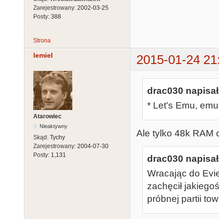
Zarejestrowany:
2002-03-25
Posty:
388
Strona
lemiel
2015-01-24 21
drac030 napisał
* Let's Emu, emu
Atarowiec
Nieaktywny
Ale tylko 48k RAM 
Skąd:
Tychy
Zarejestrowany:
2004-07-30
Posty:
1,131
drac030 napisał
Wracając do Evi
zachęcił jakieg
próbnej partii tow