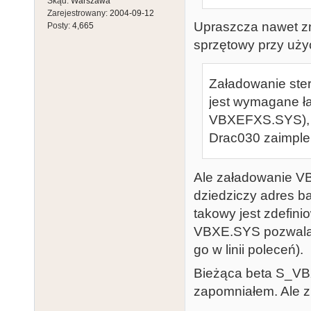
Skąd:
Warszawa
Zarejestrowany:
2004-09-12
Upraszcza nawet zn
Posty:
4,665
sprzętowy przy uż
Załadowanie ste
jest wymagane ł
VBXEFXS.SYS), b
Drac030 zaimpl
Ale załadowanie V
dziedziczy adres 
takowy jest zdefini
VBXE.SYS pozwala n
go w linii poleceń).
Bieżąca beta S_V
zapomniałem. Ale zr