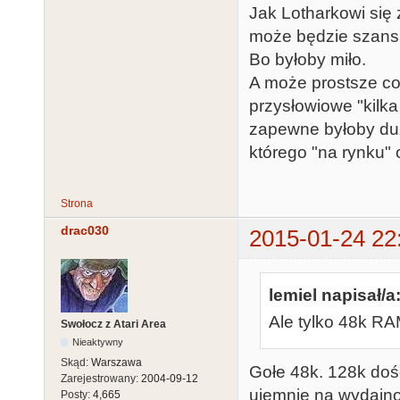
Jak Lotharkowi się
może będzie szans
Bo byłoby miło.
A może prostsze coś
przysłowiowe "kilk
zapewne byłoby duż
którego "na rynku"
Strona
drac030
2015-01-24 22
lemiel napisał/a
Ale tylko 48k RA
Swołocz z Atari Area
Nieaktywny
Skąd:
Warszawa
Gołe 48k. 128k doś
Zarejestrowany:
2004-09-12
ujemnie na wydajnoś
Posty:
4,665