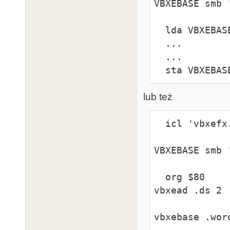
VBXEBASE smb '
  lda VBXEBASE+COLDETECT

  ...

  ...

  sta VBXEBA
lub też
  icl 'vbxefx.icl'

VBXEBASE smb '
  org $80

vbxead .ds 2

vbxebase .word