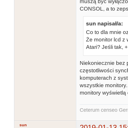
muszą być wyłączon
CONSOL, a to zepsu
sun napisał/a:
Co to dla mnie 
Że monitor lcd z
Atari? Jeśli tak, 
Niekoniecznie bez 
częstotliwości syn
komputerach z sys
wszystkie monitory.
monitory wyświetlą 
Ceterum censeo Ger
sun
2019-01-13 15