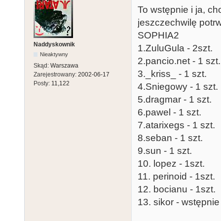
To wstępnie i ja, ch
jeszczechwilę potrw
SOPHIA2
Naddyskownik
1.ZuluGula - 2szt.
Nieaktywny
2.pancio.net - 1 szt.
Skąd:
Warszawa
3._kriss_ - 1 szt.
Zarejestrowany:
2002-06-17
Posty:
11,122
4.Sniegowy - 1 szt.
5.dragmar - 1 szt.
6.pawel - 1 szt.
7.atarixegs - 1 szt.
8.seban - 1 szt.
9.sun - 1 szt.
10. lopez - 1szt.
11. perinoid - 1szt.
12. bocianu - 1szt.
13. sikor - wstępni