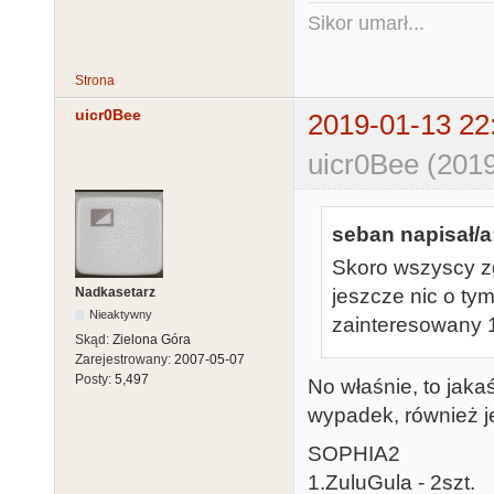
Sikor umarł...
Strona
uicr0Bee
2019-01-13 22
uicr0Bee (2019
seban napisał/a
Skoro wszyscy zg
Nadkasetarz
jeszcze nic o tym
Nieaktywny
zainteresowany 1
Skąd:
Zielona Góra
Zarejestrowany:
2007-05-07
Posty:
5,497
No właśnie, to jaka
wypadek, również j
SOPHIA2
1.ZuluGula - 2szt.