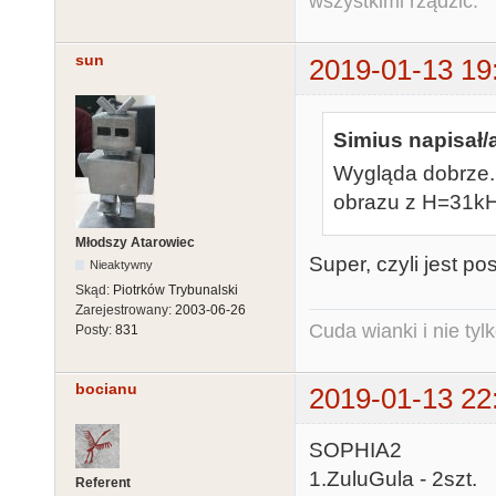
wszystkimi rządzić.
sun
2019-01-13 19
Simius napisał/
Wygląda dobrze. 
obrazu z H=31kH
Młodszy Atarowiec
Super, czyli jest pos
Nieaktywny
Skąd:
Piotrków Trybunalski
Zarejestrowany:
2003-06-26
Cuda wianki i nie tyl
Posty:
831
bocianu
2019-01-13 22
SOPHIA2
1.ZuluGula - 2szt.
Referent