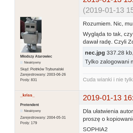
(2019-01-13 15
Rozumiem. Nic, mus
Wygląda to tak, czy
dawał radę. Czyli Z
nec.jpg
337.28 kb, 
Młodszy Atarowiec
Tylko zalogowani m
Nieaktywny
Skąd:
Piotrków Trybunalski
Zarejestrowany:
2003-06-26
Cuda wianki i nie tyl
Posty:
831
_kriss_
2019-01-13 16
Pretendent
Dla ułatwienia auto
Nieaktywny
Zarejestrowany:
2004-05-31
proszę o kopiowanie
Posty:
179
SOPHIA2