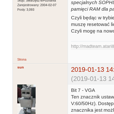
Skąd:
Swarzędz k/Poznania
specjalnych SOPHIA.
Zarejestrowany:
2004-02-07
pamięci RAM dla pa
Posty:
3,093
Czyli będąc w trybi
muszę resetować li
Czyli mogę na nowo
http://madteam.atari8
Strona
sun
2019-01-13 14
(2019-01-13 14
Bit 7 - VGA
Ten znacznik usta
V:60/50Hz). Dostępn
znacznika jest moż