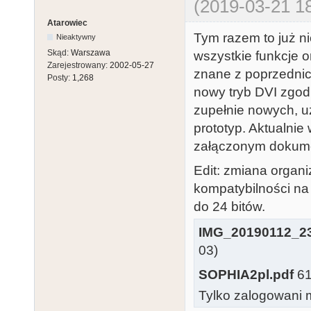
(2019-03-21 18
Atarowiec
Tym razem to już n
Nieaktywny
Skąd:
Warszawa
wszystkie funkcje o
Zarejestrowany:
2002-05-27
znane z poprzednic
Posty:
1,268
nowy tryb DVI zgod
zupełnie nowych, uż
prototyp. Aktualnie
załączonym dokum
Edit: zmiana organi
kompatybilności na
do 24 bitów.
IMG_20190112_23
03)
SOPHIA2pl.pdf
61
Tylko zalogowani m