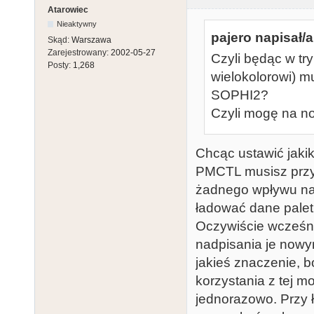
Atarowiec
Nieaktywny
pajero napisał/a
Skąd:
Warszawa
Zarejestrowany:
2002-05-27
Czyli będąc w tr
Posty:
1,268
wielokolorowi) m
SOPHI2?
Czyli mogę na no
Chcąc ustawić jaki
PMCTL musisz przy 
żadnego wpływu na 
ładować dane palet
Oczywiście wcześni
nadpisania je nowy
jakieś znaczenie, 
korzystania z tej m
jednorazowo. Przy 