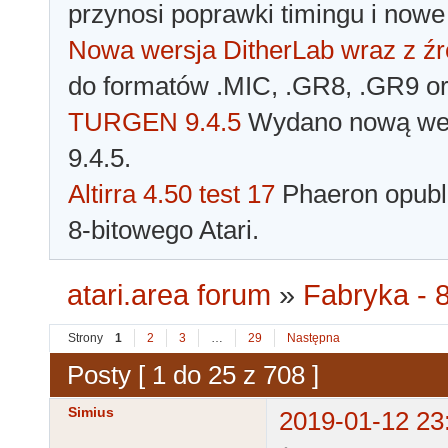
przynosi poprawki timingu i nowe
Nowa wersja DitherLab wraz z źr
do formatów .MIC, .GR8, .GR9 o
TURGEN 9.4.5
Wydano nową wer
9.4.5.
Altirra 4.50 test 17
Phaeron opubli
8-bitowego Atari.
atari.area forum
»
Fabryka - 8
Strony
1
2
3
…
29
Następna
Posty [ 1 do 25 z 708 ]
Simius
2019-01-12 23