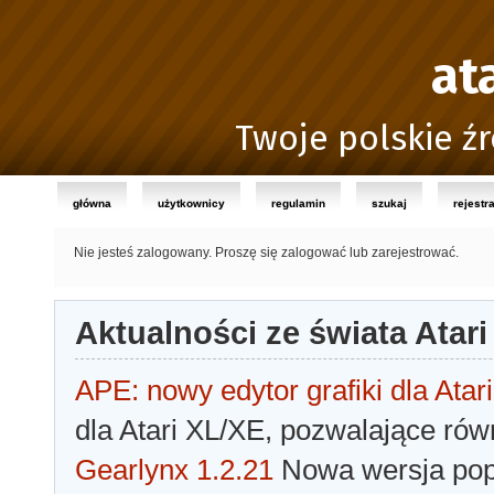
at
Twoje polskie źr
główna
użytkownicy
regulamin
szukaj
rejestr
Nie jesteś zalogowany.
Proszę się zalogować lub zarejestrować.
Aktualności ze świata Atari
APE: nowy edytor grafiki dla Atari
dla Atari XL/XE, pozwalające rów
Gearlynx 1.2.21
Nowa wersja popu