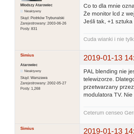
Co to dla mnie ozn
Młodszy Atarowiec
Nieaktywny
Że monitor lcd z we
Skąd:
Piotrków Trybunalski
Jeśli tak, +1 sztuka
Zarejestrowany:
2003-06-26
Posty:
831
Cuda wianki i nie tyl
Simius
2019-01-13 14
Atarowiec
PAL blending nie j
Nieaktywny
Skąd:
Warszawa
telewizorze. Dlateg
Zarejestrowany:
2002-05-27
przetwarzany przez 
Posty:
1,268
modulatora TV. Nie
Ceterum censeo Ger
Simius
2019-01-13 14