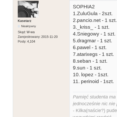
SOPHIA2
1.ZuluGula - 2szt.
2.pancio.net - 1 szt.
Kasetarz
3._kriss_ - 1 szt.
Nieaktywny
Skąd:
W-wa
4.Sniegowy - 1 szt.
Zarejestrowany:
2015-11-20
5.dragmar - 1 szt.
Posty:
4,104
6.pawel - 1 szt.
7.atarixegs - 1 szt.
8.seban - 1 szt.
9.sun - 1 szt.
10. lopez - 1szt.
11. perinoid - 1szt.
Pamięć studenta ma c
jednocześnie nic nie
- Kilka(naście?) pude