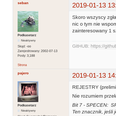
seban
2019-01-13 13
Skoro wszyscy zgła
nic o tym nie wspomi
zainteresowany 1 s
Podkasetarz
Nieaktywny
GitHUB:
https://gith
Skąd:
-oo
Zarejestrowany:
2002-07-13
Posty:
3,188
Strona
pajero
2019-01-13 14
REJESTRY (prelimi
Nie rozumiem przeł
Bit 7 - SPECEN: SP
Podkasetarz
Ten znacznik, jeśli 
Nieaktywny