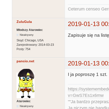
Ceterum censeo Ger
ZuluGula
2019-01-13 00
Młodszy Atarowiec
Zapisuje się na list
Nieaktywny
Skąd:
Chicago, USA
Zarejestrowany:
2014-03-23
Posty:
754
pancio.net
2019-01-13 00
I ja poproszę 1 szt.
https://systemembed
v=GwS7Es1x6mw
""Ja bardzo przepra
Atarowiec
Nieaktywny
Ja niczym nie handlu