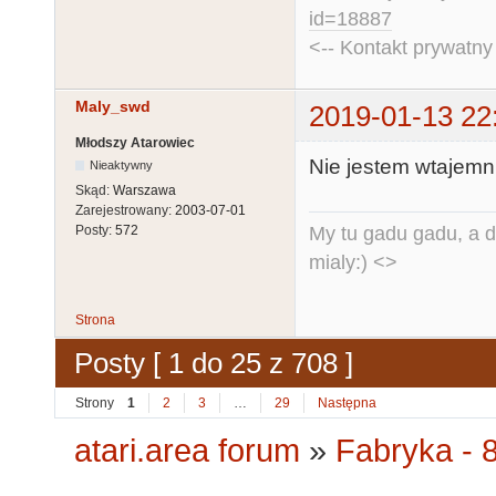
id=18887
<-- Kontakt prywatn
Maly_swd
2019-01-13 22
Młodszy Atarowiec
Nie jestem wtajemn
Nieaktywny
Skąd:
Warszawa
Zarejestrowany:
2003-07-01
My tu gadu gadu, a d
Posty:
572
mialy:) <>
Strona
Posty [ 1 do 25 z 708 ]
Strony
1
2
3
…
29
Następna
atari.area forum
»
Fabryka - 8