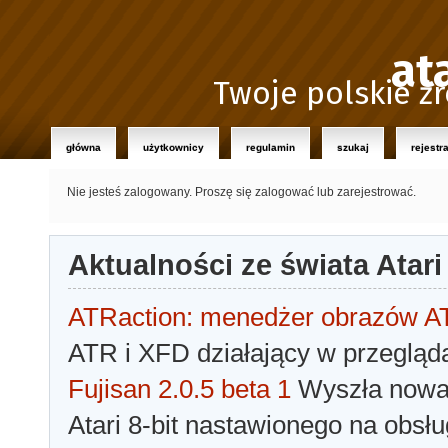
at
Twoje polskie źr
główna
użytkownicy
regulamin
szukaj
rejestr
Nie jesteś zalogowany.
Proszę się zalogować lub zarejestrować.
Aktualności ze świata Atari
ATRaction: menedżer obrazów 
ATR i XFD działający w przegląda
Fujisan 2.0.5 beta 1
Wyszła nowa 
Atari 8-bit nastawionego na obsłu