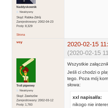
Naddyskownik
Nieaktywny
Skąd:
Rabka-Zdrój
Zarejestrowany:
2002-04-23
Posty:
8,329
Strona
voy
2020-02-15 11
(2020-02-15 11
Wszystkie załączni
Jeśli ci chodzi o pl
tego. Poza mój komp
słowa:
Troll pigwowy
Nieaktywny
Skąd:
Zawiszów
xxl napisał/a:
Zarejestrowany:
2002-03-12
nikogo nie inter
Posty:
1,783