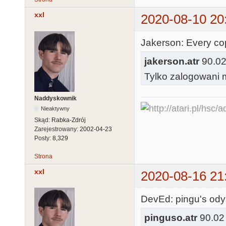
xxl
2020-08-10 20
Jakerson: Every cop
jakerson.atr
90.02
Tylko zalogowani m
Naddyskownik
Nieaktywny
Skąd:
Rabka-Zdrój
Zarejestrowany:
2002-04-23
Posty:
8,329
Strona
xxl
2020-08-16 21
DevEd: pingu's od
pinguso.atr
90.02 