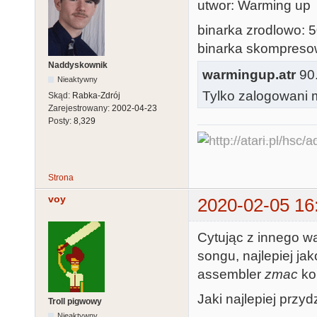
utwor: Warming up
binarka zrodlowo: 
binarka skompresow
Naddyskownik
warmingup.atr
90.
Nieaktywny
Tylko zalogowani m
Skąd:
Rabka-Zdrój
Zarejestrowany:
2002-04-23
Posty:
8,329
Strona
voy
2020-02-05 16
Cytując z innego w
songu, najlepiej ja
assembler
zmac
ko
Jaki najlepiej przyd
Troll pigwowy
Nieaktywny