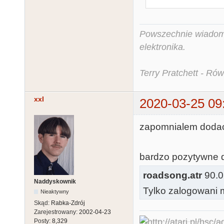
Powszechnie wiadomo,
elektronika.
Terry Pratchett - Ró
xxl
2020-03-25 09
zapomnialem dodac
bardzo pozytywne d
roadsong.atr
90.0
Naddyskownik
Tylko zalogowani m
Nieaktywny
Skąd:
Rabka-Zdrój
Zarejestrowany:
2002-04-23
Posty:
8,329