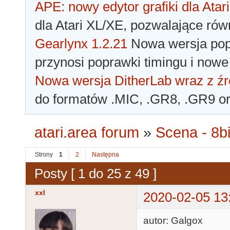
APE: nowy edytor grafiki dla Atari
dla Atari XL/XE, pozwalające rów
Gearlynx 1.2.21
Nowa wersja popu
przynosi poprawki timingu i nowe
Nowa wersja DitherLab wraz z źr
do formatów .MIC, .GR8, .GR9 o
atari.area forum
»
Scena - 8bi
Strony
1
2
Następna
Posty [ 1 do 25 z 49 ]
xxl
2020-02-05 13
autor: Galgox