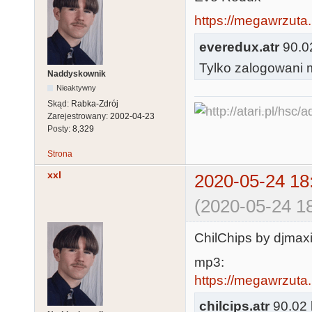
https://megawrzuta.
everedux.atr
90.02
Tylko zalogowani m
Naddyskownik
Nieaktywny
Skąd:
Rabka-Zdrój
Zarejestrowany:
2002-04-23
Posty:
8,329
Strona
xxl
2020-05-24 18
(2020-05-24 18
ChilChips by djma
mp3:
https://megawrzuta
chilcips.atr
90.02 