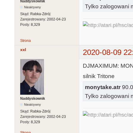
Naddyskownik
Tylko zalogowani m
Nieaktywny
Skąd:
Rabka-Zdrój
Zarejestrowany:
2002-04-23
Posty:
8,329
Strona
xxl
2020-08-09 22
DJMAXIMUM: MO
silnik Tritone
monytake.atr
90.0
Tylko zalogowani m
Naddyskownik
Nieaktywny
Skąd:
Rabka-Zdrój
Zarejestrowany:
2002-04-23
Posty:
8,329
Strona