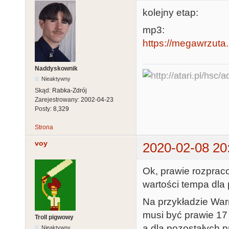
kolejny etap:
mp3:
https://megawrzuta.
Naddyskownik
Nieaktywny
Skąd:
Rabka-Zdrój
Zarejestrowany:
2002-04-23
Posty:
8,329
Strona
voy
2020-02-08 20
Ok, prawie rozpraco
wartości tempa dla 
Na przykładzie War
musi być prawie 17 
Troll pigwowy
a dla pozostałych 
Nieaktywny