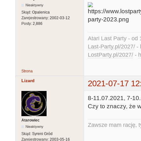
Nieaktywny
Skąd:
Opalenica
Zarejestrowany:
2002-03-12
Posty:
2,886
Atari Last Party - od 
Last-Party.pl/2027/
-
LostParty.pl/2027/
-
h
Strona
Lizard
2021-07-17 12
8-11.07.2021, 7-10.
Czy to znaczy, że w
Atarowiec
Zawsze mam rację, ty
Nieaktywny
Skąd:
Syreni Gród
Zarejestrowany:
2003-05-16