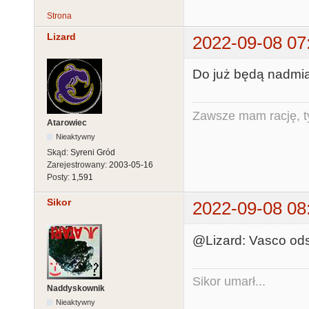
Strona
Lizard
2022-09-08 07
Do już będą nadmiar
Zawsze mam rację, ty
Atarowiec
Nieaktywny
Skąd:
Syreni Gród
Zarejestrowany:
2003-05-16
Posty:
1,591
Sikor
2022-09-08 08
@Lizard: Vasco ods
Sikor umarł...
Naddyskownik
Nieaktywny