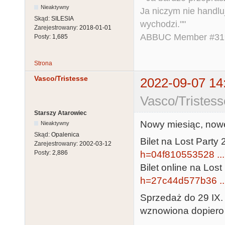
Nieaktywny
Ja niczym nie handlu
Skąd:
SILESIA
wychodzi.""
Zarejestrowany:
2018-01-01
ABBUC Member #319.
Posty:
1,685
Strona
Vasco/Tristesse
2022-09-07 14
Vasco/Tristess
Starszy Atarowiec
Nowy miesiąc, nowe
Nieaktywny
Skąd:
Opalenica
Bilet na Lost Party 
Zarejestrowany:
2002-03-12
h=04f810553528 ..
Posty:
2,886
Bilet online na Lost
h=27c44d577b36 ..
Sprzedaż do 29 IX.
wznowiona dopiero 