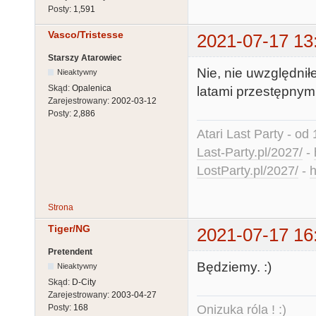
Posty:
1,591
Vasco/Tristesse
2021-07-17 13
Starszy Atarowiec
Nie, nie uwzględni
Nieaktywny
Skąd:
Opalenica
latami przestępnymi
Zarejestrowany:
2002-03-12
Posty:
2,886
Atari Last Party - od 
Last-Party.pl/2027/
-
LostParty.pl/2027/
-
h
Strona
Tiger/NG
2021-07-17 16
Pretendent
Będziemy. :)
Nieaktywny
Skąd:
D-City
Zarejestrowany:
2003-04-27
Onizuka róla ! :)
Posty:
168