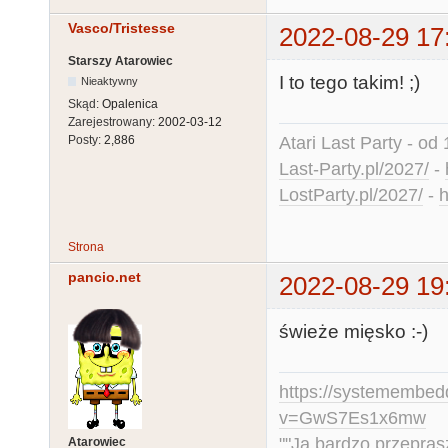
Vasco/Tristesse
2022-08-29 17
Starszy Atarowiec
I to tego takim! ;)
Nieaktywny
Skąd:
Opalenica
Zarejestrowany:
2002-03-12
Atari Last Party - od 
Posty:
2,886
Last-Party.pl/2027/
-
LostParty.pl/2027/
-
h
Strona
pancio.net
2022-08-29 19
świeże mięsko :-)
https://systemembed
v=GwS7Es1x6mw
""Ja bardzo przepra
Atarowiec