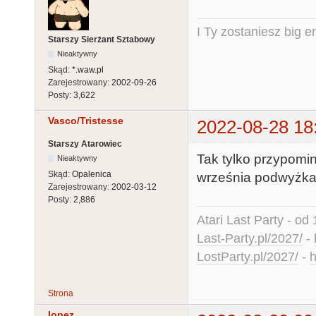
I Ty zostaniesz big e
Starszy Sierżant Sztabowy
Nieaktywny
Skąd:
*.waw.pl
Zarejestrowany:
2002-09-26
Posty:
3,622
Vasco/Tristesse
2022-08-28 18
Starszy Atarowiec
Tak tylko przypomina
Nieaktywny
Skąd:
Opalenica
września podwyżka 
Zarejestrowany:
2002-03-12
Posty:
2,886
Atari Last Party - od 
Last-Party.pl/2027/
-
LostParty.pl/2027/
-
h
Strona
lopez