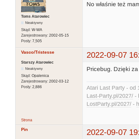
No właśnie też mam 
Toms Atarowiec
Nieaktywny
Skąd:
W-WA
Zarejestrowany:
2002-05-15
Posty:
7,505
Vasco/Tristesse
2022-09-07 16
Starszy Atarowiec
Pricebug. Dzięki za
Nieaktywny
Skąd:
Opalenica
Zarejestrowany:
2002-03-12
Atari Last Party - od 
Posty:
2,886
Last-Party.pl/2027/
-
LostParty.pl/2027/
-
h
Strona
Pin
2022-09-07 19