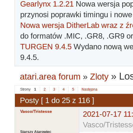
Gearlynx 1.2.21
Nowa wersja popu
przynosi poprawki timingu i nowe
Nowa wersja DitherLab wraz z źr
do formatów .MIC, .GR8, .GR9 o
TURGEN 9.4.5
Wydano nową wer
9.4.5.
»
Los
atari.area forum
»
Zloty
Strony
1
2
3
4
5
Następna
Posty [ 1 do 25 z 116 ]
Vasco/Tristesse
2021-07-17 11
Vasco/Tristess
Starszy Atarowiec