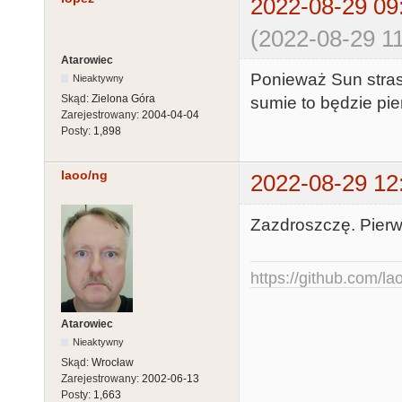
2022-08-29 09
(2022-08-29 11
Atarowiec
Ponieważ Sun strasz
Nieaktywny
Skąd:
Zielona Góra
sumie to będzie pi
Zarejestrowany:
2004-04-04
Posty:
1,898
laoo/ng
2022-08-29 12
Zazdroszczę. Pierwsz
https://github.com/la
Atarowiec
Nieaktywny
Skąd:
Wrocław
Zarejestrowany:
2002-06-13
Posty:
1,663