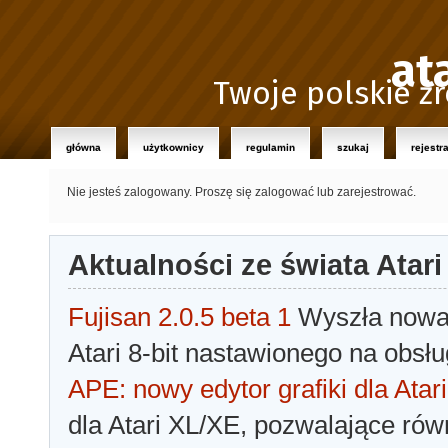
at
Twoje polskie źr
główna
użytkownicy
regulamin
szukaj
rejestr
Nie jesteś zalogowany.
Proszę się zalogować lub zarejestrować.
Aktualności ze świata Atari
Fujisan 2.0.5 beta 1
Wyszła nowa 
Atari 8-bit nastawionego na obsłu
APE: nowy edytor grafiki dla Atari
dla Atari XL/XE, pozwalające rów