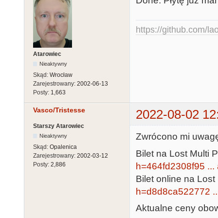
Done. Płytę już ma
https://github.com/la
Atarowiec
Nieaktywny
Skąd:
Wrocław
Zarejestrowany:
2002-06-13
Posty:
1,663
Vasco/Tristesse
2022-08-02 12
Starszy Atarowiec
Zwrócono mi uwagę, 
Nieaktywny
Skąd:
Opalenica
Bilet na Lost Multi 
Zarejestrowany:
2002-03-12
h=464fd2308f95 ..
Posty:
2,886
Bilet online na Lost
h=d8d8ca522772 ..
Aktualne ceny obowi