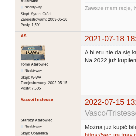
Atarowiec
Nieaktywny
Zawsze mam rację, ty
Skąd:
Syreni Gród
Zarejestrowany:
2003-05-16
Posty:
1,591
AS...
2021-07-18 18
A biletu nie da się 
Na 2022 już kupiłe
Toms Atarowiec
Nieaktywny
Skąd:
W-WA
Zarejestrowany:
2002-05-15
Posty:
7,505
Vasco/Tristesse
2022-07-15 13
Vasco/Tristess
Starszy Atarowiec
Można już kupić bil
Nieaktywny
Skąd:
Opalenica
https://secure.tpa