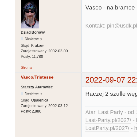
Vasco - na bramce p
Kontakt: pin@usdk.p
Dziad Borowy
Nieaktywny
Skąd:
Kraków
Zarejestrowany:
2002-03-09
Posty:
11,780
Strona
Vasco/Tristesse
2022-09-07 22
Starszy Atarowiec
Raczej 2 szufle węg
Nieaktywny
Skąd:
Opalenica
Zarejestrowany:
2002-03-12
Atari Last Party - od 
Posty:
2,886
Last-Party.pl/2027/
-
LostParty.pl/2027/
-
h