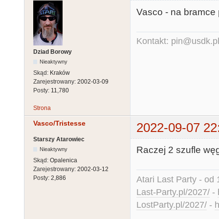
Vasco - na bramce p
Kontakt: pin@usdk.p
Dziad Borowy
Nieaktywny
Skąd:
Kraków
Zarejestrowany:
2002-03-09
Posty:
11,780
Strona
Vasco/Tristesse
2022-09-07 22
Starszy Atarowiec
Raczej 2 szufle węg
Nieaktywny
Skąd:
Opalenica
Zarejestrowany:
2002-03-12
Atari Last Party - od 
Posty:
2,886
Last-Party.pl/2027/
-
LostParty.pl/2027/
-
h