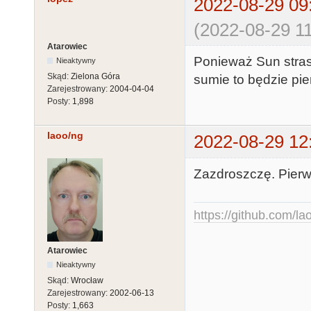
2022-08-29 09
(2022-08-29 11
Atarowiec
Ponieważ Sun strasz
Nieaktywny
Skąd:
Zielona Góra
sumie to będzie pi
Zarejestrowany:
2004-04-04
Posty:
1,898
laoo/ng
2022-08-29 12
Zazdroszczę. Pierwsz
https://github.com/la
Atarowiec
Nieaktywny
Skąd:
Wrocław
Zarejestrowany:
2002-06-13
Posty:
1,663