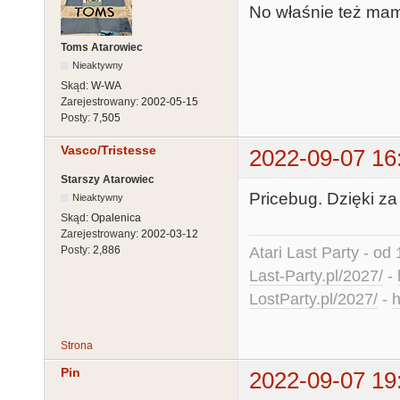
No właśnie też mam 
Toms Atarowiec
Nieaktywny
Skąd:
W-WA
Zarejestrowany:
2002-05-15
Posty:
7,505
Vasco/Tristesse
2022-09-07 16
Starszy Atarowiec
Pricebug. Dzięki za
Nieaktywny
Skąd:
Opalenica
Zarejestrowany:
2002-03-12
Atari Last Party - od 
Posty:
2,886
Last-Party.pl/2027/
-
LostParty.pl/2027/
-
h
Strona
Pin
2022-09-07 19