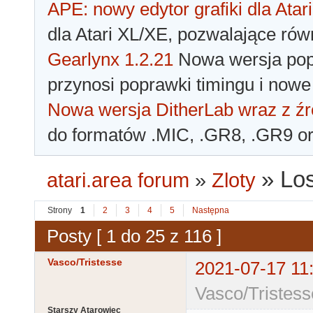
APE: nowy edytor grafiki dla Atari
dla Atari XL/XE, pozwalające rów
Gearlynx 1.2.21
Nowa wersja popu
przynosi poprawki timingu i nowe
Nowa wersja DitherLab wraz z źr
do formatów .MIC, .GR8, .GR9 o
»
Los
atari.area forum
»
Zloty
Strony
1
2
3
4
5
Następna
Posty [ 1 do 25 z 116 ]
Vasco/Tristesse
2021-07-17 11
Vasco/Tristess
Starszy Atarowiec