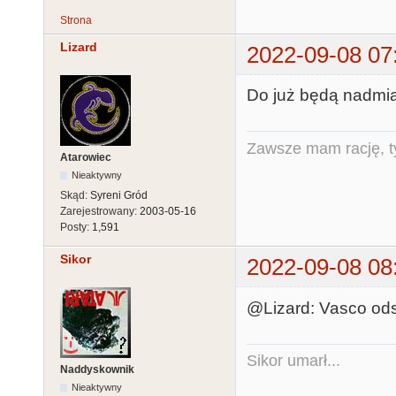
Strona
Lizard
2022-09-08 07
Do już będą nadmiar
Zawsze mam rację, ty
Atarowiec
Nieaktywny
Skąd:
Syreni Gród
Zarejestrowany:
2003-05-16
Posty:
1,591
Sikor
2022-09-08 08
@Lizard: Vasco ods
Sikor umarł...
Naddyskownik
Nieaktywny