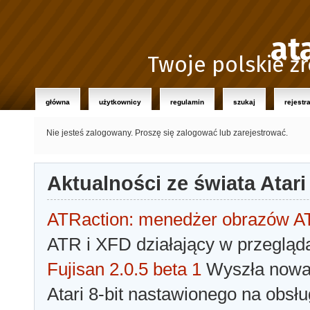
at
Twoje polskie źr
główna
użytkownicy
regulamin
szukaj
rejestr
Nie jesteś zalogowany.
Proszę się zalogować lub zarejestrować.
Aktualności ze świata Atari
ATRaction: menedżer obrazów 
ATR i XFD działający w przegląda
Fujisan 2.0.5 beta 1
Wyszła nowa 
Atari 8-bit nastawionego na obsłu