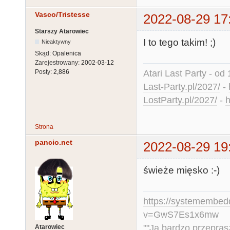
Vasco/Tristesse
2022-08-29 17
Starszy Atarowiec
I to tego takim! ;)
Nieaktywny
Skąd:
Opalenica
Zarejestrowany:
2002-03-12
Atari Last Party - od 
Posty:
2,886
Last-Party.pl/2027/
-
LostParty.pl/2027/
-
h
Strona
pancio.net
2022-08-29 19
świeże mięsko :-)
https://systemembed
v=GwS7Es1x6mw
""Ja bardzo przepra
Atarowiec