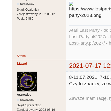
Nieaktywny
Skąd:
Opalenica
Zarejestrowany:
2002-03-12
Posty:
2,886
Atari Last Party - od 
Last-Party.pl/2027/
-
LostParty.pl/2027/
-
h
Strona
Lizard
2021-07-17 12
8-11.07.2021, 7-10.
Czy to znaczy, że w
Atarowiec
Zawsze mam rację, ty
Nieaktywny
Skąd:
Syreni Gród
Zarejestrowany:
2003-05-16