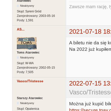
Atarowiec
Nieaktywny
Zawsze mam rację, ty
Skąd:
Syreni Gród
Zarejestrowany:
2003-05-16
Posty:
1,591
AS...
2021-07-18 18
A biletu nie da się 
Na 2022 już kupiłe
Toms Atarowiec
Nieaktywny
Skąd:
W-WA
Zarejestrowany:
2002-05-15
Posty:
7,505
Vasco/Tristesse
2022-07-15 13
Vasco/Tristess
Starszy Atarowiec
Można już kupić bil
Nieaktywny
Skąd:
Opalenica
https://secure.tpa