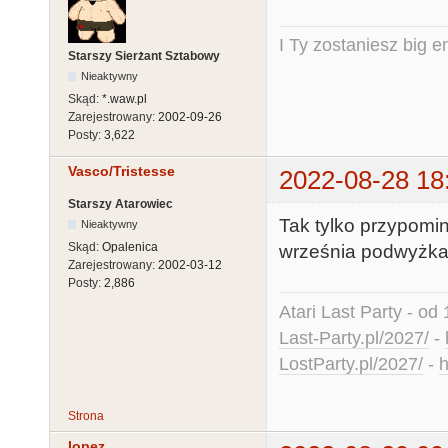
I Ty zostaniesz big e
Starszy Sierżant Sztabowy
Nieaktywny
Skąd:
*.waw.pl
Zarejestrowany:
2002-09-26
Posty:
3,622
Vasco/Tristesse
2022-08-28 18
Starszy Atarowiec
Tak tylko przypomina
Nieaktywny
Skąd:
Opalenica
września podwyżka 
Zarejestrowany:
2002-03-12
Posty:
2,886
Atari Last Party - od 
Last-Party.pl/2027/
-
LostParty.pl/2027/
-
h
Strona
lopez