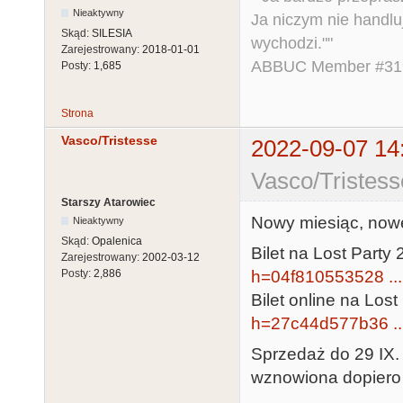
Nieaktywny
Ja niczym nie handlu
Skąd:
SILESIA
wychodzi.""
Zarejestrowany:
2018-01-01
ABBUC Member #319.
Posty:
1,685
Strona
Vasco/Tristesse
2022-09-07 14
Vasco/Tristess
Starszy Atarowiec
Nowy miesiąc, nowe
Nieaktywny
Skąd:
Opalenica
Bilet na Lost Party 
Zarejestrowany:
2002-03-12
h=04f810553528 ..
Posty:
2,886
Bilet online na Lost
h=27c44d577b36 ..
Sprzedaż do 29 IX.
wznowiona dopiero 