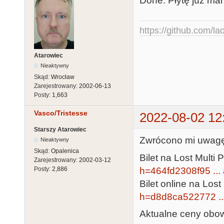
Done. Płytę już ma
https://github.com/la
Atarowiec
Nieaktywny
Skąd:
Wrocław
Zarejestrowany:
2002-06-13
Posty:
1,663
Vasco/Tristesse
2022-08-02 12
Starszy Atarowiec
Zwrócono mi uwagę, 
Nieaktywny
Skąd:
Opalenica
Bilet na Lost Multi 
Zarejestrowany:
2002-03-12
h=464fd2308f95 ..
Posty:
2,886
Bilet online na Lost
h=d8d8ca522772 ..
Aktualne ceny obowi