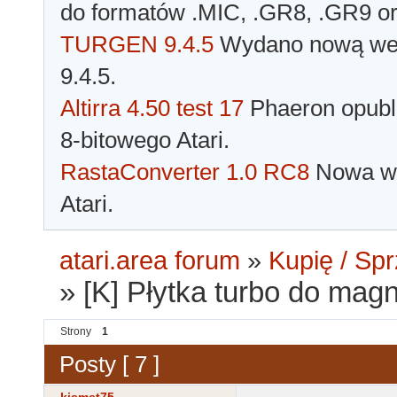
do formatów .MIC, .GR8, .GR9 o
TURGEN 9.4.5
Wydano nową wer
9.4.5.
Altirra 4.50 test 17
Phaeron opubli
8-bitowego Atari.
RastaConverter 1.0 RC8
Nowa wer
Atari.
atari.area forum
»
Kupię / Sp
»
[K] Płytka turbo do magn
Strony
1
Posty [ 7 ]