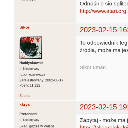
Odnośnie sio splite
http://www.atari.or
Sikor
2023-02-15 16
To odpowiednik tego
źródła, może ma je
Naddyskownik
Sikor umarł...
Nieaktywny
Skąd:
Warszawa
Zarejestrowany:
2002-06-17
Posty:
11,122
Strona
kkrys
2023-02-15 19
Pretendent
Zapytaj - może ma j
Nieaktywny
Skąd:
gdzieś w Polsce
https://allegrolokalni