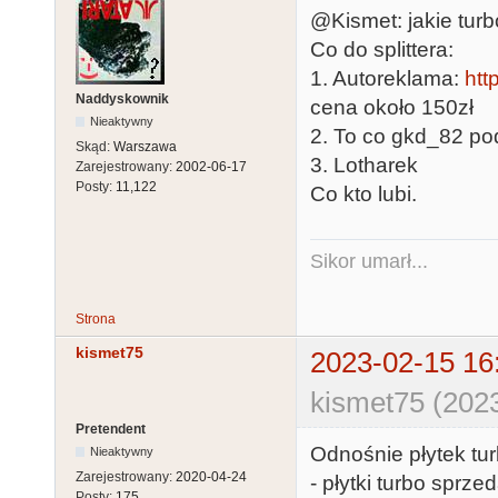
@Kismet: jakie turb
Co do splittera:
1. Autoreklama:
htt
Naddyskownik
cena około 150zł
Nieaktywny
2. To co gkd_82 po
Skąd:
Warszawa
3. Lotharek
Zarejestrowany:
2002-06-17
Posty:
11,122
Co kto lubi.
Sikor umarł...
Strona
kismet75
2023-02-15 16
kismet75 (202
Pretendent
Odnośnie płytek tur
Nieaktywny
Zarejestrowany:
2020-04-24
- płytki turbo sprz
Posty:
175