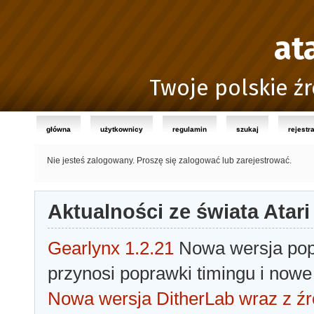
at
Twoje polskie źr
główna
użytkownicy
regulamin
szukaj
rejestr
Nie jesteś zalogowany.
Proszę się zalogować lub zarejestrować.
Aktualności ze świata Atari
Gearlynx 1.2.21
Nowa wersja popu
przynosi poprawki timingu i nowe
Nowa wersja DitherLab wraz z źr