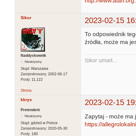
http://www.atari.or
Sikor
2023-02-15 16
To odpowiednik tego
źródła, może ma je
Naddyskownik
Sikor umarł...
Nieaktywny
Skąd:
Warszawa
Zarejestrowany:
2002-06-17
Posty:
11,122
Strona
kkrys
2023-02-15 19
Pretendent
Zapytaj - może ma j
Nieaktywny
Skąd:
gdzieś w Polsce
https://allegrolokalni
Zarejestrowany:
2020-05-30
Posty:
180