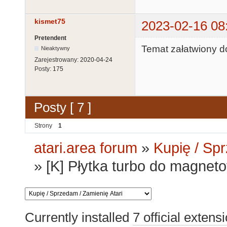
kismet75
2023-02-16 08
Pretendent
Temat załatwiony d
Nieaktywny
Zarejestrowany:
2020-04-24
Posty:
175
Posty [ 7 ]
Strony
1
atari.area forum
»
Kupię / Sp
»
[K] Płytka turbo do magnetof
Currently installed
7 official extens