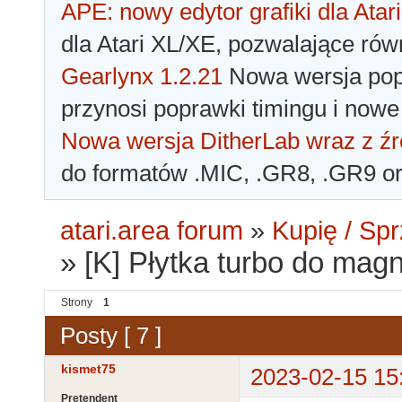
APE: nowy edytor grafiki dla Atari
dla Atari XL/XE, pozwalające rów
Gearlynx 1.2.21
Nowa wersja popu
przynosi poprawki timingu i nowe
Nowa wersja DitherLab wraz z źr
do formatów .MIC, .GR8, .GR9 o
atari.area forum
»
Kupię / Sp
»
[K] Płytka turbo do magn
Strony
1
Posty [ 7 ]
kismet75
2023-02-15 15
Pretendent