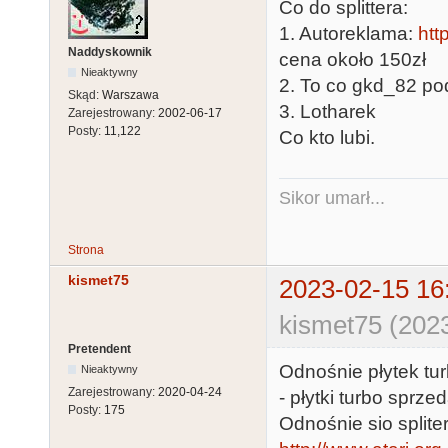
Co do splittera:
1. Autoreklama:
htt
Naddyskownik
cena około 150zł
Nieaktywny
2. To co gkd_82 po
Skąd:
Warszawa
3. Lotharek
Zarejestrowany:
2002-06-17
Posty:
11,122
Co kto lubi.
Sikor umarł...
Strona
kismet75
2023-02-15 16
kismet75 (202
Pretendent
Odnośnie płytek tur
Nieaktywny
Zarejestrowany:
2020-04-24
- płytki turbo sprz
Posty:
175
Odnośnie sio splite