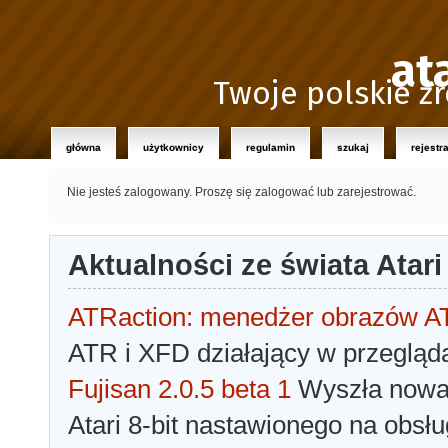
at
Twoje polskie źr
główna
użytkownicy
regulamin
szukaj
rejestr
Nie jesteś zalogowany.
Proszę się zalogować lub zarejestrować.
Aktualności ze świata Atari
ATRaction: menedżer obrazów 
ATR i XFD działający w przegląda
Fujisan 2.0.5 beta 1
Wyszła nowa 
Atari 8-bit nastawionego na obsłu