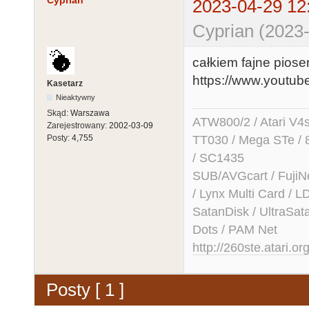
Cyprian
2023-04-29 12
Cyprian (2023-
całkiem fajne piose
https://www.youtu
Kasetarz
Nieaktywny
Skąd:
Warszawa
ATW800/2 / Atari V4sa 
Zarejestrowany:
2002-03-09
TT030 / Mega STe / 
Posty:
4,755
/ SC1435
SUB/AVGcart / FujiN
/ Lynx Multi Card /
SatanDisk / UltraSat
Dots / PAM Net
http://260ste.atari.or
Posty [ 1 ]