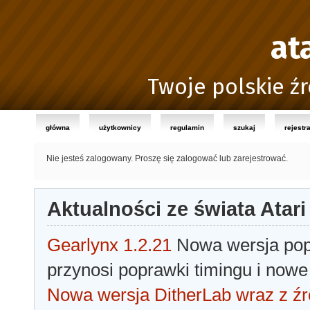
at
Twoje polskie źr
główna
użytkownicy
regulamin
szukaj
rejestr
Nie jesteś zalogowany.
Proszę się zalogować lub zarejestrować.
Aktualności ze świata Atari
Gearlynx 1.2.21
Nowa wersja popu
przynosi poprawki timingu i nowe
Nowa wersja DitherLab wraz z źr