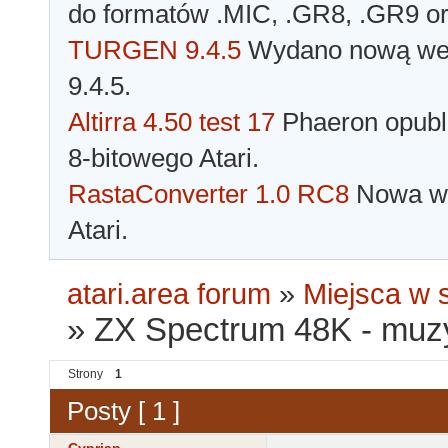
do formatów .MIC, .GR8, .GR9 o
TURGEN 9.4.5
Wydano nową wer
9.4.5.
Altirra 4.50 test 17
Phaeron opubli
8-bitowego Atari.
RastaConverter 1.0 RC8
Nowa wer
Atari.
atari.area forum
»
Miejsca w s
»
ZX Spectrum 48K - muzy
Strony
1
Posty [ 1 ]