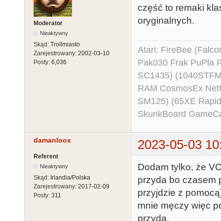
część to remaki klas
oryginalnych.
Moderator
Nieaktywny
Skąd:
Trollmiasto
Atari: FireBee (Fal
Zarejestrowany:
2002-03-10
Pak030 Frak PuPla
Posty:
6,036
SC1435) (1040STFM
RAM CosmosEx NetU
SM125) (65XE Rapi
SkunkBoard GameCart
damanloox
2023-05-03 10
Referent
Dodam tylko, że VCS
Nieaktywny
Skąd:
Irlandia/Polska
przyda bo czasem 
Zarejestrowany:
2017-02-09
przyjdzie z pomocą
Posty:
311
mnie męczy więc pom
przyda.