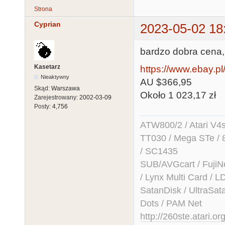
Strona
Cyprian
2023-05-02 18
bardzo dobra cena,
Kasetarz
https://www.ebay.p
Nieaktywny
AU $366,95
Skąd:
Warszawa
Około 1 023,17 zł
Zarejestrowany:
2002-03-09
Posty:
4,756
ATW800/2 / Atari V4sa 
TT030 / Mega STe / 
/ SC1435
SUB/AVGcart / FujiN
/ Lynx Multi Card /
SatanDisk / UltraSat
Dots / PAM Net
http://260ste.atari.or