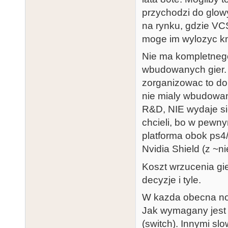
przychodzi do glowy
na rynku, gdzie VCS
moge im wylozyc k
Nie ma kompletnego
wbudowanych gier. T
zorganizowac to do
nie mialy wbudowany
R&D, NIE wydaje sie
chcieli, bo w pewn
platforma obok ps4/
Nvidia Shield (z ~
Koszt wrzucenia gie
decyzje i tyle.
W kazda obecna nowa
Jak wymagany jest n
(switch). Innymi sl