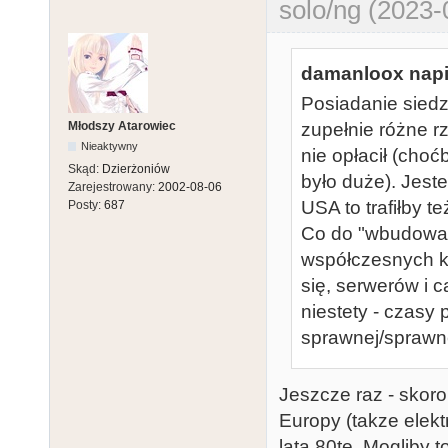
solo/ng (2023-
damanloox napi
Posiadanie siedz
Młodszy Atarowiec
zupełnie różne rz
Nieaktywny
nie opłacił (cho
Skąd:
Dzierżoniów
było duże). Jest
Zarejestrowany:
2002-08-06
USA to trafiłby t
Posty:
687
Co do "wbudowany
współczesnych k
się, serwerów i c
niestety - czasy
sprawnej/sprawne
Jeszcze raz - skor
Europy (takze elektr
lata 80te. Mogliby 