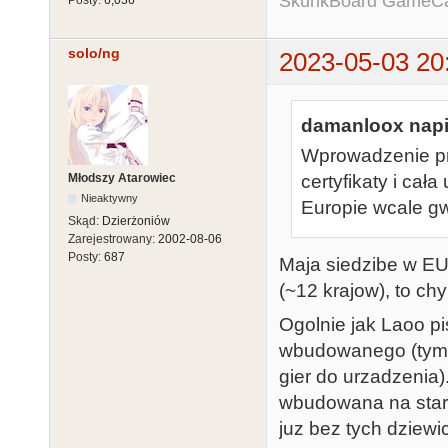
SkunkBoard GameCart
solo/ng
2023-05-03 20
damanloox napi
Wprowadzenie pro
Młodszy Atarowiec
certyfikaty i cał
Nieaktywny
Europie wcale gw
Skąd:
Dzierżoniów
Zarejestrowany:
2002-08-06
Posty:
687
Maja siedzibe w EU
(~12 krajow), to chy
Ogolnie jak Laoo pis
wbudowanego (tym ba
gier do urzadzenia)
wbudowana na starc
juz bez tych dziewi