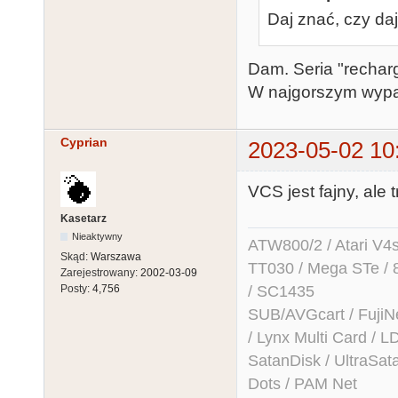
Daj znać, czy da
Dam. Seria "rechar
W najgorszym wypadk
Cyprian
2023-05-02 10
VCS jest fajny, ale
Kasetarz
Nieaktywny
ATW800/2 / Atari V4sa 
Skąd:
Warszawa
TT030 / Mega STe / 
Zarejestrowany:
2002-03-09
/ SC1435
Posty:
4,756
SUB/AVGcart / FujiN
/ Lynx Multi Card /
SatanDisk / UltraSat
Dots / PAM Net