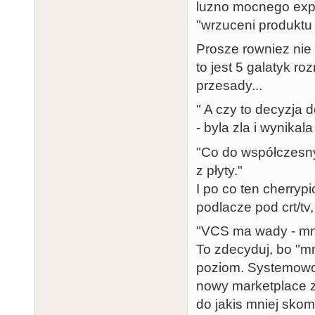
luzno mocnego expa
"wrzuceni produktu
Prosze rowniez nie
to jest 5 galatyk r
przesady...
" A czy to decyzja d
- byla zla i wynika
"Co do współczesnyc
z płyty."
I po co ten cherryp
podlacze pod crt/tv,
"VCS ma wady - mn
To zdecyduj, bo "m
poziom. Systemowo 
nowy marketplace z 
do jakis mniej skom