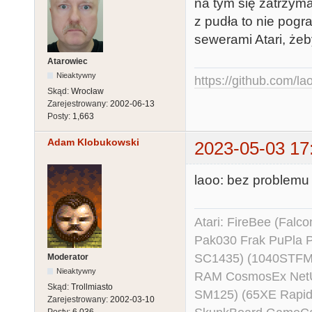
na tym się zatrzyma
z pudła to nie pog
sewerami Atari, żeb
Atarowiec
Nieaktywny
https://github.com/la
Skąd:
Wrocław
Zarejestrowany:
2002-06-13
Posty:
1,663
Adam Klobukowski
2023-05-03 17
laoo: bez problemu 
Atari: FireBee (Fal
Pak030 Frak PuPla
SC1435) (1040STFM
Moderator
Nieaktywny
RAM CosmosEx NetU
Skąd:
Trollmiasto
SM125) (65XE Rapi
Zarejestrowany:
2002-03-10
Posty:
6,036