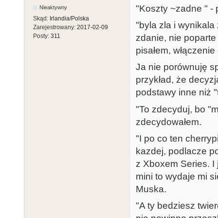
"Koszty ~zadne " - 
Nieaktywny
Skąd:
Irlandia/Polska
"byla zla i wynikal
Zarejestrowany:
2017-02-09
zdanie, nie poparte
Posty:
311
pisałem, włączenie 
Ja nie porównuję s
przykład, że decyz
podstawy inne niż "t
"To zdecyduj, bo "m
zdecydowałem.
"I po co ten cherryp
kazdej, podlacze po
z Xboxem Series. I
mini to wydaje mi 
Muska.
"A ty bedziesz twierd