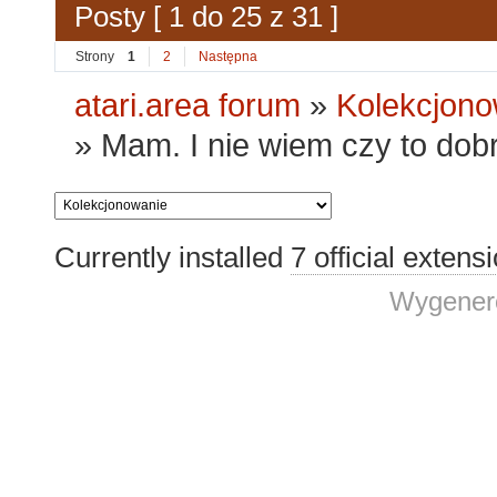
Posty [ 1 do 25 z 31 ]
Strony
1
2
Następna
atari.area forum
»
Kolekcjono
»
Mam. I nie wiem czy to dobr
Currently installed
7 official extens
Wygenero