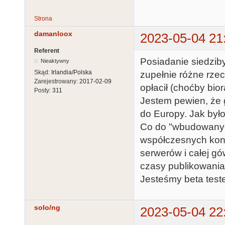
Strona
damanloox
2023-05-04 21
Referent
Posiadanie siedzib
Nieaktywny
Skąd:
Irlandia/Polska
zupełnie różne rzec
Zarejestrowany:
2017-02-09
opłacił (choćby bio
Posty:
311
Jestem pewien, że g
do Europy. Jak było
Co do "wbudowanych
współczesnych kons
serwerów i całej gów
czasy publikowania
Jesteśmy beta tester
solo/ng
2023-05-04 22