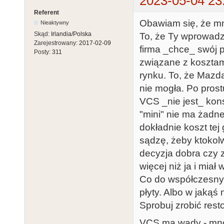
2023-05-04 23
Referent
Obawiam się, że mn
Nieaktywny
Skąd:
Irlandia/Polska
To, że Ty wprowadzi
Zarejestrowany:
2017-02-09
firma _chce_ swój 
Posty:
311
związane z kosztam
rynku. To, że Mazd
nie mogła. Po prostu
VCS _nie jest_ konso
"mini" nie ma żadne
dokładnie koszt tej 
sądzę, żeby ktokolw
decyzja dobra czy zł
więcej niż ja i mia
Co do współczesnych
płyty. Albo w jaką
Sprobuj zrobić res
VCS ma wady - mnós