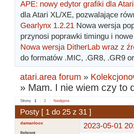
APE: nowy edytor grafiki dla Atari
dla Atari XL/XE, pozwalające rów
Gearlynx 1.2.21
Nowa wersja popu
przynosi poprawki timingu i nowe
Nowa wersja DitherLab wraz z źr
do formatów .MIC, .GR8, .GR9 o
atari.area forum
»
Kolekcjono
»
Mam. I nie wiem czy to 
Strony
1
2
Następna
Posty [ 1 do 25 z 31 ]
damanloox
2023-05-01 20
Referent