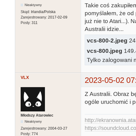
Takie coś zakupiłem.
Nieaktywny
Skąd:
Irlandia/Polska
pomyślałem, że od pr
Zarejestrowany:
2017-02-09
już nie to Atari...)
Posty:
311
Australii idzie...
vcs-800-2.jpeg
243
vcs-800.jpeg
149.
Tylko zalogowani m
VLX
2023-05-02 07
Z Australii. Obraz b
ogóle uruchomić i 
Młodszy Atarowiec
http://ekranownia.atar
Nieaktywny
https://soundcloud.co
Zarejestrowany:
2004-03-27
Posty:
774