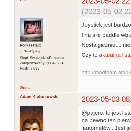
2023-05-02 22
(2023-05-02 22
Joystick jest bardz
I na siłę paddle wb
Nostalgicznie.... n
Podkasetarz
Nieaktywny
Czy to
aktualna list
Skąd:
Swarzędz k/Poznania
Zarejestrowany:
2004-02-07
Posty:
3,093
http://madteam.atari8
Strona
Adam Klobukowski
2023-05-03 08
@pajero: to jest li
na pewno ten pierw
'automatów'. Jest 