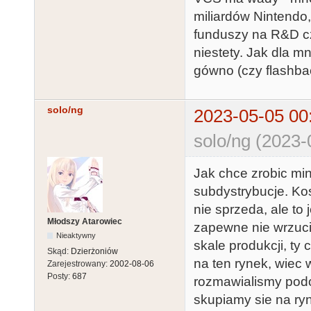
miliardów Nintendo
funduszy na R&D czy
niestety. Jak dla mn
gówno (czy flashba
solo/ng
2023-05-05 00
solo/ng (2023-
Jak chce zrobic mi
subdystrybucje. Kos
nie sprzeda, ale to
Młodszy Atarowiec
zapewne nie wrzuci
Nieaktywny
skale produkcji, ty 
Skąd:
Dzierżoniów
na ten rynek, wiec
Zarejestrowany:
2002-08-06
Posty:
687
rozmawialismy podo
skupiamy sie na ry