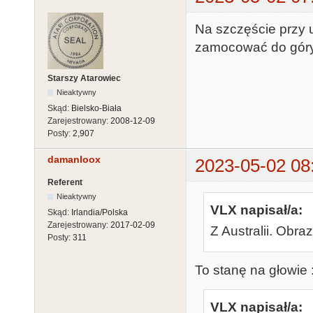
Na szczęście przy
zamocować do góry
Starszy Atarowiec
Nieaktywny
Skąd:
Bielsko-Biała
Zarejestrowany:
2008-12-09
Posty:
2,907
damanloox
2023-05-02 08
Referent
Nieaktywny
VLX napisał/a:
Skąd:
Irlandia/Polska
Zarejestrowany:
2017-02-09
Z Australii. Obra
Posty:
311
To stanę na głowie :
VLX napisał/a: