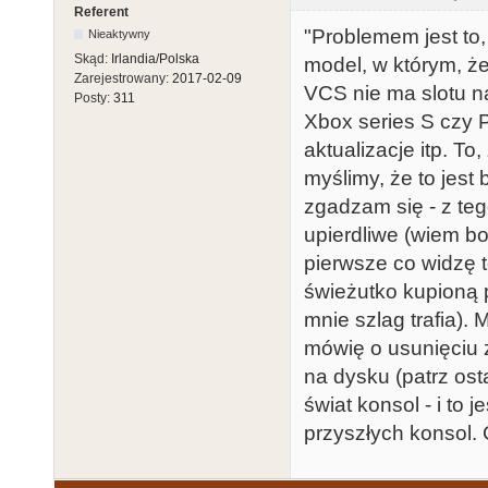
Referent
"Problemem jest to,
Nieaktywny
Skąd:
Irlandia/Polska
model, w którym, 
Zarejestrowany:
2017-02-09
VCS nie ma slotu na
Posty:
311
Xbox series S czy P
aktualizacje itp. T
myślimy, że to jest 
zgadzam się - z tego
upierdliwe (wiem b
pierwsze co widzę t
świeżutko kupioną 
mnie szlag trafia).
mówię o usunięciu 
na dysku (patrz ost
świat konsol - i to
przyszłych konsol.