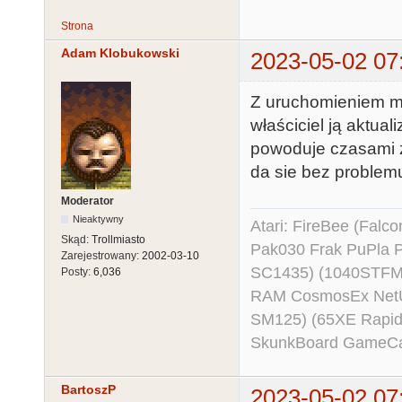
Strona
Adam Klobukowski
2023-05-02 07
Z uruchomieniem mo
właściciel ją aktuali
powoduje czasami z
da sie bez problemu 
Moderator
Nieaktywny
Atari: FireBee (Fal
Skąd:
Trollmiasto
Pak030 Frak PuPla
Zarejestrowany:
2002-03-10
SC1435) (1040STFM
Posty:
6,036
RAM CosmosEx NetU
SM125) (65XE Rapi
SkunkBoard GameCart
BartoszP
2023-05-02 07