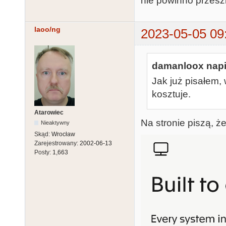
nie powinno przeszk
laoo/ng
2023-05-05 09
damanloox napi
Jak już pisałem, 
kosztuje.
Atarowiec
Na stronie piszą, że
Nieaktywny
Skąd:
Wrocław
Zarejestrowany:
2002-06-13
Posty:
1,663