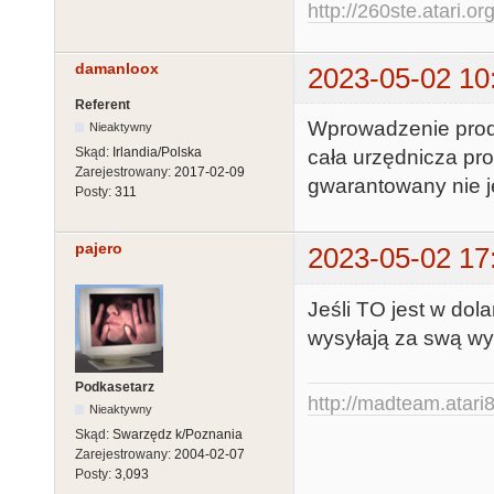
http://260ste.atari.or
damanloox
2023-05-02 10
Referent
Wprowadzenie produk
Nieaktywny
Skąd:
Irlandia/Polska
cała urzędnicza pr
Zarejestrowany:
2017-02-09
gwarantowany nie je
Posty:
311
pajero
2023-05-02 17
Jeśli TO jest w dol
wysyłają za swą w
Podkasetarz
http://madteam.atari8
Nieaktywny
Skąd:
Swarzędz k/Poznania
Zarejestrowany:
2004-02-07
Posty:
3,093