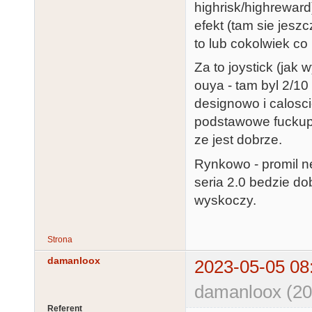
highrisk/highreward)
efekt (tam sie jeszc
to lub cokolwiek co 
Za to joystick (jak
ouya - tam byl 2/10 
designowo i calosci
podstawowe fuckupy n
ze jest dobrze.
Rynkowo - promil n
seria 2.0 bedzie do
wyskoczy.
Strona
damanloox
2023-05-05 08
damanloox (20
Referent