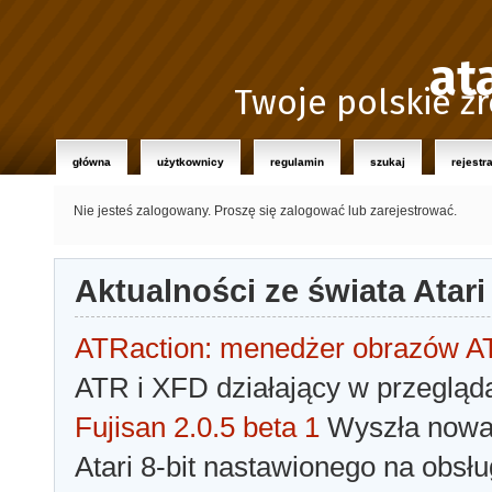
at
Twoje polskie źr
główna
użytkownicy
regulamin
szukaj
rejestr
Nie jesteś zalogowany.
Proszę się zalogować lub zarejestrować.
Aktualności ze świata Atari
ATRaction: menedżer obrazów 
ATR i XFD działający w przegląda
Fujisan 2.0.5 beta 1
Wyszła nowa 
Atari 8-bit nastawionego na obsłu