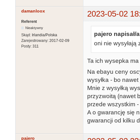
damanloox
2023-05-02 18
Referent
Nieaktywny
pajero napisał/a
Skąd:
Irlandia/Polska
Zarejestrowany:
2017-02-09
oni nie wysyłają
Posty:
311
Ta ich wysepka ma 
Na ebayu ceny oscy
wysyłka - bo nawet j
Mnie z wysyłką wy
przyzwoitą (nawet 
przede wszystkim -
A o gwarancję się n
gwarancji od kilku 
pajero