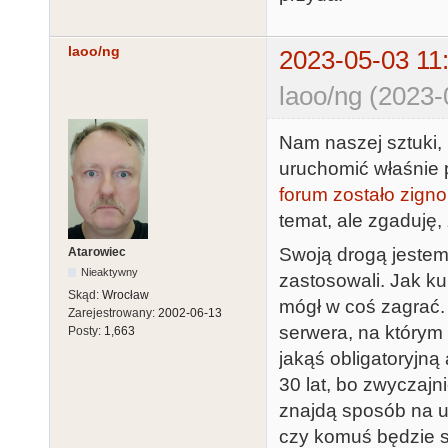
laoo/ng
2023-05-03 11
laoo/ng (2023-
Nam naszej sztuki,
uruchomić właśnie p
forum zostało zign
temat, ale zgaduję, 
Swoją drogą jestem 
Atarowiec
Nieaktywny
zastosowali. Jak ku
Skąd:
Wrocław
mógł w coś zagrać. 
Zarejestrowany:
2002-06-13
serwera, na którym
Posty:
1,663
jakąś obligatoryjną 
30 lat, bo zwyczajn
znajdą sposób na u
czy komuś będzie s