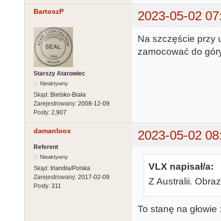
BartoszP
2023-05-02 07
Na szczęście przy
zamocować do góry
Starszy Atarowiec
Nieaktywny
Skąd:
Bielsko-Biała
Zarejestrowany:
2008-12-09
Posty:
2,907
damanloox
2023-05-02 08
Referent
Nieaktywny
VLX napisał/a:
Skąd:
Irlandia/Polska
Zarejestrowany:
2017-02-09
Z Australii. Obra
Posty:
311
To stanę na głowie :