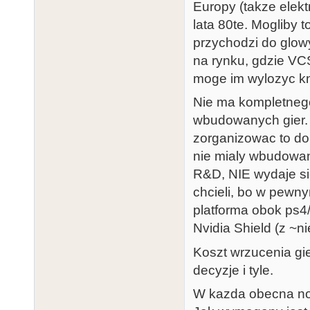
Europy (takze elektr
lata 80te. Mogliby 
przychodzi do glowy
na rynku, gdzie VCS
moge im wylozyc k
Nie ma kompletnego
wbudowanych gier. T
zorganizowac to do
nie mialy wbudowany
R&D, NIE wydaje sie
chcieli, bo w pewn
platforma obok ps4/
Nvidia Shield (z ~
Koszt wrzucenia gie
decyzje i tyle.
W kazda obecna nowa