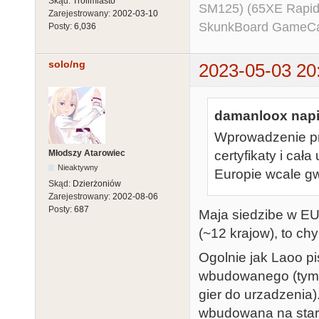
Skąd:
Trollmiasto
SM125) (65XE Rapi
Zarejestrowany:
2002-03-10
SkunkBoard GameCart
Posty:
6,036
solo/ng
2023-05-03 20
damanloox napi
Wprowadzenie pro
Młodszy Atarowiec
certyfikaty i cał
Nieaktywny
Europie wcale gw
Skąd:
Dzierżoniów
Zarejestrowany:
2002-08-06
Posty:
687
Maja siedzibe w EU
(~12 krajow), to chy
Ogolnie jak Laoo pis
wbudowanego (tym ba
gier do urzadzenia)
wbudowana na starc