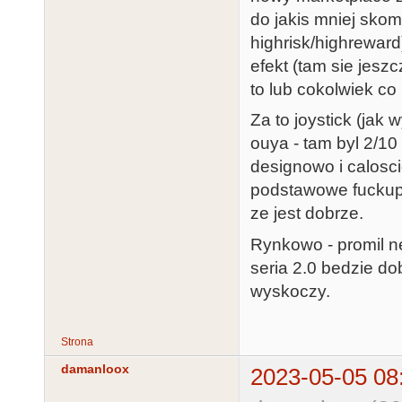
do jakis mniej skom
highrisk/highreward)
efekt (tam sie jeszc
to lub cokolwiek co 
Za to joystick (jak
ouya - tam byl 2/10 
designowo i calosci
podstawowe fuckupy n
ze jest dobrze.
Rynkowo - promil n
seria 2.0 bedzie do
wyskoczy.
Strona
damanloox
2023-05-05 08