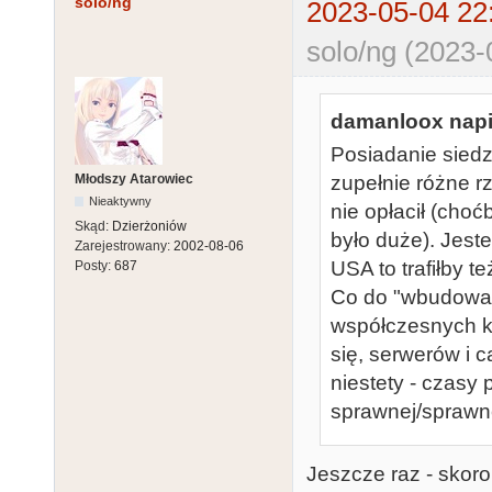
solo/ng
2023-05-04 22
solo/ng (2023-
damanloox napi
Posiadanie siedz
Młodszy Atarowiec
zupełnie różne rz
Nieaktywny
nie opłacił (cho
Skąd:
Dzierżoniów
było duże). Jest
Zarejestrowany:
2002-08-06
USA to trafiłby t
Posty:
687
Co do "wbudowany
współczesnych k
się, serwerów i c
niestety - czasy
sprawnej/sprawne
Jeszcze raz - skor