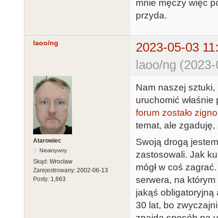
mnie męczy więc pom
przyda.
laoo/ng
2023-05-03 11
laoo/ng (2023-
Nam naszej sztuki,
uruchomić właśnie p
forum zostało zign
temat, ale zgaduję, 
Swoją drogą jestem 
Atarowiec
Nieaktywny
zastosowali. Jak ku
Skąd:
Wrocław
mógł w coś zagrać. 
Zarejestrowany:
2002-06-13
serwera, na którym
Posty:
1,663
jakąś obligatoryjną 
30 lat, bo zwyczajn
znajdą sposób na u