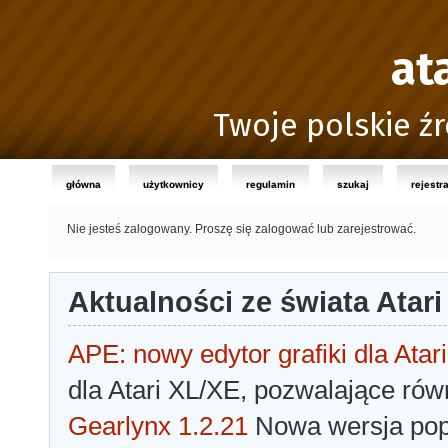
at
Twoje polskie źr
główna
użytkownicy
regulamin
szukaj
rejestr
Nie jesteś zalogowany.
Proszę się zalogować lub zarejestrować.
Aktualności ze świata Atari
APE: nowy edytor grafiki dla Atari
dla Atari XL/XE, pozwalające rów
Gearlynx 1.2.21
Nowa wersja popu