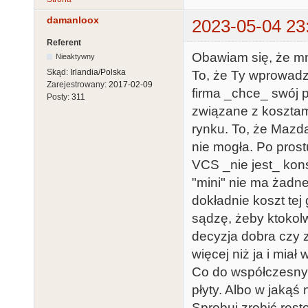
damanloox
2023-05-04 23
Referent
Obawiam się, że mn
Nieaktywny
Skąd:
Irlandia/Polska
To, że Ty wprowadzi
Zarejestrowany:
2017-02-09
firma _chce_ swój 
Posty:
311
związane z kosztam
rynku. To, że Mazd
nie mogła. Po prostu
VCS _nie jest_ konso
"mini" nie ma żadne
dokładnie koszt tej 
sądzę, żeby ktokolw
decyzja dobra czy zł
więcej niż ja i mia
Co do współczesnych
płyty. Albo w jaką
Sprobuj zrobić res