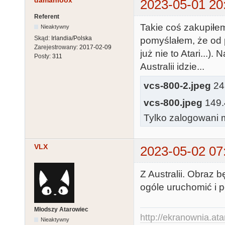
damanloox
2023-05-01 20
Referent
Takie coś zakupiłem.
Nieaktywny
Skąd:
Irlandia/Polska
pomyślałem, że od pr
Zarejestrowany:
2017-02-09
już nie to Atari...)
Posty:
311
Australii idzie...
vcs-800-2.jpeg
243
vcs-800.jpeg
149.
Tylko zalogowani m
VLX
2023-05-02 07
Z Australii. Obraz b
ogóle uruchomić i 
Młodszy Atarowiec
http://ekranownia.atar
Nieaktywny