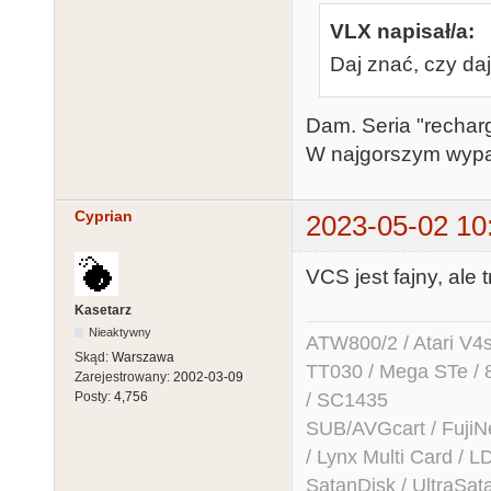
VLX napisał/a:
Daj znać, czy da
Dam. Seria "rechar
W najgorszym wypadk
Cyprian
2023-05-02 10
VCS jest fajny, ale
Kasetarz
Nieaktywny
ATW800/2 / Atari V4sa 
Skąd:
Warszawa
TT030 / Mega STe / 
Zarejestrowany:
2002-03-09
/ SC1435
Posty:
4,756
SUB/AVGcart / FujiN
/ Lynx Multi Card /
SatanDisk / UltraSat