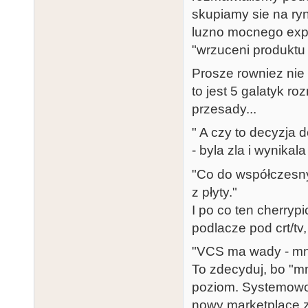
skupiamy sie na ry
luzno mocnego expa
"wrzuceni produktu
Prosze rowniez nie
to jest 5 galatyk r
przesady...
" A czy to decyzja d
- byla zla i wynika
"Co do współczesnyc
z płyty."
I po co ten cherryp
podlacze pod crt/tv,
"VCS ma wady - mn
To zdecyduj, bo "m
poziom. Systemowo 
nowy marketplace z 