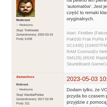
na pewno ten pierw
'automatów'. Jest 
część to remaki klas
oryginalnych.
Moderator
Nieaktywny
Skąd:
Trollmiasto
Atari: FireBee (Fal
Zarejestrowany:
2002-03-10
Pak030 Frak PuPla
Posty:
6,036
SC1435) (1040STFM
RAM CosmosEx NetU
SM125) (65XE Rapi
SkunkBoard GameCart
damanloox
2023-05-03 10
Referent
Dodam tylko, że VCS
Nieaktywny
Skąd:
Irlandia/Polska
przyda bo czasem 
Zarejestrowany:
2017-02-09
przyjdzie z pomocą
Posty:
311