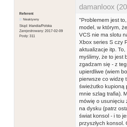
damanloox (20
Referent
"Problemem jest to,
Nieaktywny
Skąd:
Irlandia/Polska
model, w którym, 
Zarejestrowany:
2017-02-09
VCS nie ma slotu na
Posty:
311
Xbox series S czy P
aktualizacje itp. T
myślimy, że to jest 
zgadzam się - z tego
upierdliwe (wiem b
pierwsze co widzę t
świeżutko kupioną 
mnie szlag trafia).
mówię o usunięciu 
na dysku (patrz ost
świat konsol - i to
przyszłych konsol.