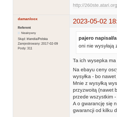
http://260ste.atari.or
damanloox
2023-05-02 18
Referent
Nieaktywny
pajero napisał/a
Skąd:
Irlandia/Polska
Zarejestrowany:
2017-02-09
oni nie wysyłają
Posty:
311
Ta ich wysepka ma 
Na ebayu ceny oscy
wysyłka - bo nawet j
Mnie z wysyłką wy
przyzwoitą (nawet 
przede wszystkim -
A o gwarancję się n
gwarancji od kilku 