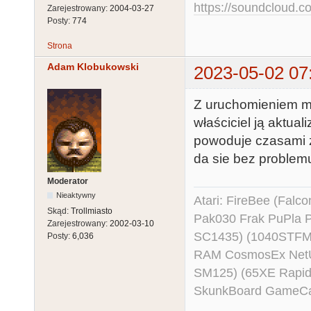
https://soundcloud.co
Zarejestrowany:
2004-03-27
Posty:
774
Strona
Adam Klobukowski
2023-05-02 07
Z uruchomieniem mo
właściciel ją aktuali
powoduje czasami z
da sie bez problemu 
Moderator
Nieaktywny
Atari: FireBee (Fal
Skąd:
Trollmiasto
Pak030 Frak PuPla
Zarejestrowany:
2002-03-10
SC1435) (1040STFM
Posty:
6,036
RAM CosmosEx NetU
SM125) (65XE Rapi
SkunkBoard GameCart