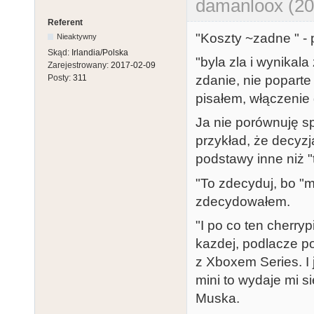
damanloox (20
Referent
"Koszty ~zadne " - 
Nieaktywny
Skąd:
Irlandia/Polska
"byla zla i wynikal
Zarejestrowany:
2017-02-09
zdanie, nie poparte
Posty:
311
pisałem, włączenie 
Ja nie porównuję s
przykład, że decyz
podstawy inne niż "t
"To zdecyduj, bo "m
zdecydowałem.
"I po co ten cherryp
kazdej, podlacze po
z Xboxem Series. I
mini to wydaje mi 
Muska.