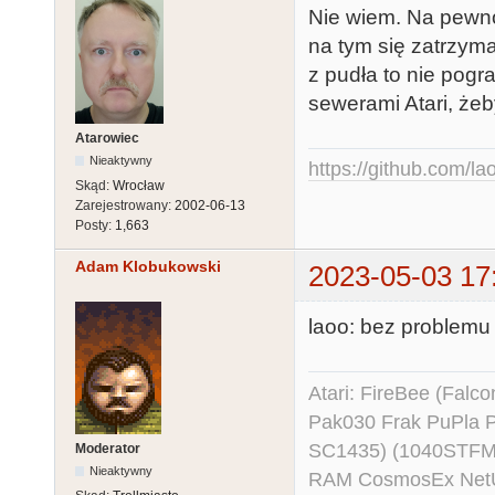
Nie wiem. Na pewno
na tym się zatrzyma
z pudła to nie pog
sewerami Atari, żeb
Atarowiec
Nieaktywny
https://github.com/la
Skąd:
Wrocław
Zarejestrowany:
2002-06-13
Posty:
1,663
Adam Klobukowski
2023-05-03 17
laoo: bez problemu 
Atari: FireBee (Fal
Pak030 Frak PuPla
SC1435) (1040STFM
Moderator
Nieaktywny
RAM CosmosEx NetU