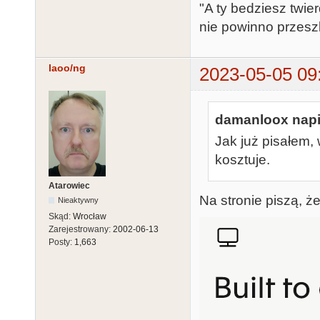
"A ty bedziesz twierd
nie powinno przeszk
laoo/ng
2023-05-05 09
damanloox napi
Jak już pisałem, 
kosztuje.
Atarowiec
Na stronie piszą, że
Nieaktywny
Skąd:
Wrocław
Zarejestrowany:
2002-06-13
Posty:
1,663