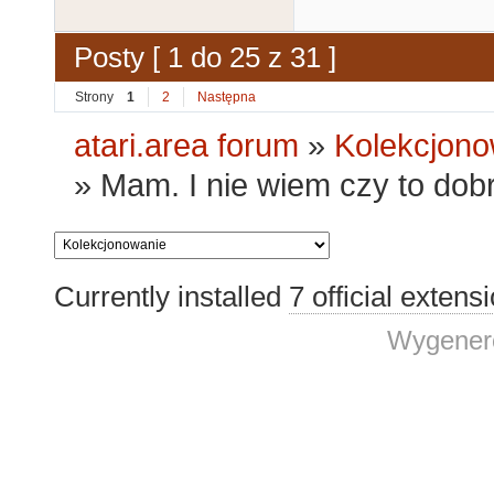
Posty [ 1 do 25 z 31 ]
Strony
1
2
Następna
atari.area forum
»
Kolekcjono
»
Mam. I nie wiem czy to dobr
Currently installed
7 official extens
Wygenero