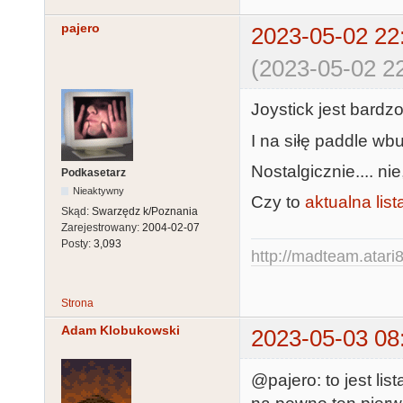
pajero
2023-05-02 22
(2023-05-02 22
Joystick jest bardz
I na siłę paddle wb
Nostalgicznie.... n
Podkasetarz
Nieaktywny
Czy to
aktualna list
Skąd:
Swarzędz k/Poznania
Zarejestrowany:
2004-02-07
Posty:
3,093
http://madteam.atari8
Strona
Adam Klobukowski
2023-05-03 08
@pajero: to jest li