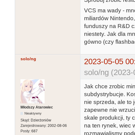
VCS ma wady - mnós
miliardów Nintendo
funduszy na R&D czy
niestety. Jak dla mn
gówno (czy flashba
solo/ng
2023-05-05 00
solo/ng (2023-
Jak chce zrobic mi
subdystrybucje. Kos
nie sprzeda, ale to
Młodszy Atarowiec
zapewne nie wrzuci
Nieaktywny
skale produkcji, ty 
Skąd:
Dzierżoniów
na ten rynek, wiec
Zarejestrowany:
2002-08-06
Posty:
687
rozmawialismy podo