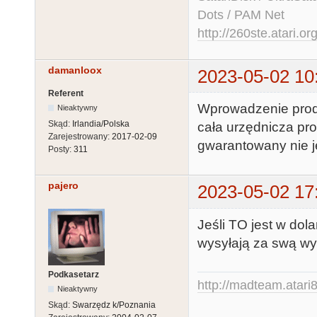
Dots / PAM Net
http://260ste.atari.or
damanloox
2023-05-02 10
Referent
Wprowadzenie produk
Nieaktywny
Skąd:
Irlandia/Polska
cała urzędnicza pr
Zarejestrowany:
2017-02-09
gwarantowany nie je
Posty:
311
pajero
2023-05-02 17
Jeśli TO jest w dol
wysyłają za swą w
Podkasetarz
http://madteam.atari8
Nieaktywny
Skąd:
Swarzędz k/Poznania