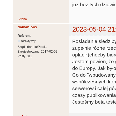
juz bez tych dziewi
Strona
damanloox
2023-05-04 21
Referent
Posiadanie siedzib
Nieaktywny
Skąd:
Irlandia/Polska
zupełnie różne rzec
Zarejestrowany:
2017-02-09
opłacił (choćby bio
Posty:
311
Jestem pewien, że g
do Europy. Jak było
Co do "wbudowanych
współczesnych kons
serwerów i całej gów
czasy publikowania
Jesteśmy beta tester