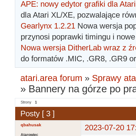
APE: nowy edytor grafiki dla Atari
dla Atari XL/XE, pozwalające rów
Gearlynx 1.2.21
Nowa wersja popu
przynosi poprawki timingu i nowe
Nowa wersja DitherLab wraz z źr
do formatów .MIC, .GR8, .GR9 o
atari.area forum
»
Sprawy ata
»
Bannery na górze po pr
Strony
1
Posty [ 3 ]
qbahusak
2023-07-20 17
Atarowiec