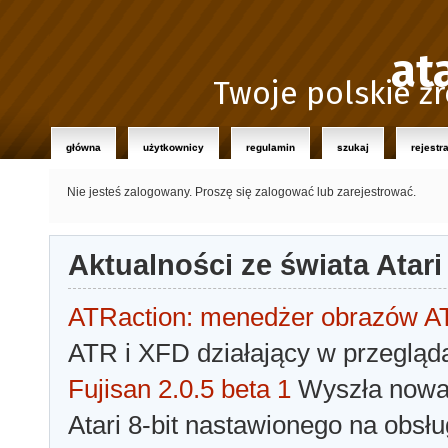
at
Twoje polskie źr
główna
użytkownicy
regulamin
szukaj
rejestr
Nie jesteś zalogowany.
Proszę się zalogować lub zarejestrować.
Aktualności ze świata Atari
ATRaction: menedżer obrazów 
ATR i XFD działający w przegląda
Fujisan 2.0.5 beta 1
Wyszła nowa 
Atari 8-bit nastawionego na obsłu