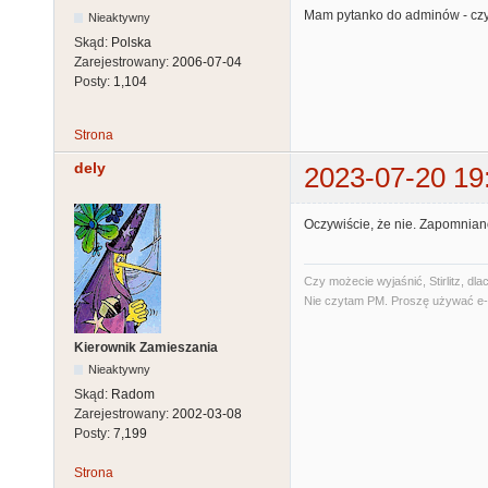
Mam pytanko do adminów - czy
Nieaktywny
Skąd:
Polska
Zarejestrowany:
2006-07-04
Posty:
1,104
Strona
dely
2023-07-20 19
Oczywiście, że nie. Zapomnian
Czy możecie wyjaśnić, Stirlitz, d
Nie czytam PM. Proszę używać e-
Kierownik Zamieszania
Nieaktywny
Skąd:
Radom
Zarejestrowany:
2002-03-08
Posty:
7,199
Strona