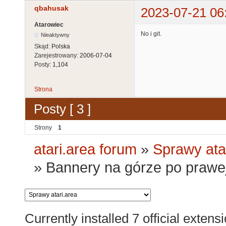
qbahusak
2023-07-21 06
Atarowiec
No i git.
Nieaktywny
Skąd:
Polska
Zarejestrowany:
2006-07-04
Posty:
1,104
Strona
Posty [ 3 ]
Strony
1
atari.area forum
»
Sprawy ata
»
Bannery na górze po prawej
Currently installed
7 official extens