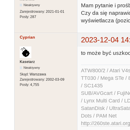
Mam pytanie i proś
Nieaktywny
Zarejestrowany:
2021-01-01
Czy da się naprawić 
Posty:
287
wyświetlacza (pozio
Cyprian
2023-12-04 14
to może być uszkod
Kasetarz
Nieaktywny
ATW800/2 / Atari V4sa 
Skąd:
Warszawa
TT030 / Mega STe / 
Zarejestrowany:
2002-03-09
/ SC1435
Posty:
4,755
SUB/AVGcart / FujiN
/ Lynx Multi Card /
SatanDisk / UltraSat
Dots / PAM Net
http://260ste.atari.or