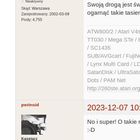
Nieaktywny
Swoją drogą jest św
Skąd:
Warszawa
ogarnąć takie tasie
Zarejestrowany:
2002-03-09
Posty:
4,755
ATW800/2 / Atari V4sa 
TT030 / Mega STe / 
/ SC1435
SUB/AVGcart / FujiN
/ Lynx Multi Card /
SatanDisk / UltraSat
Dots / PAM Net
http://260ste.atari.or
perinoid
2023-12-07 10
No i super! O takie
:-D
Kasetarz