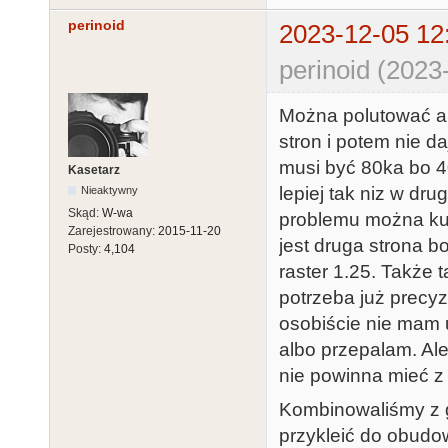
perinoid
2023-12-05 12
perinoid (2023
Można polutować al
stron i potem nie da
musi być 80ka bo 4
Kasetarz
lepiej tak niz w d
Nieaktywny
Skąd:
W-wa
problemu można kup
Zarejestrowany:
2015-11-20
jest druga strona b
Posty:
4,104
raster 1.25. Także
potrzeba już precyzy
osobiście nie mam u
albo przepalam. Al
nie powinna mieć z
Kombinowaliśmy z g
przykleić do obudo