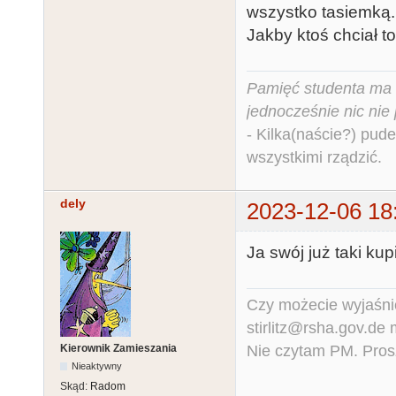
wszystko tasiemką.
Jakby ktoś chciał 
Pamięć studenta ma c
jednocześnie nic nie
- Kilka(naście?) pude
wszystkimi rządzić.
dely
2023-12-06 18
Ja swój już taki kup
Czy możecie wyjaśnić
stirlitz@rsha.gov.de
Nie czytam PM. Pros
Kierownik Zamieszania
Nieaktywny
Skąd:
Radom