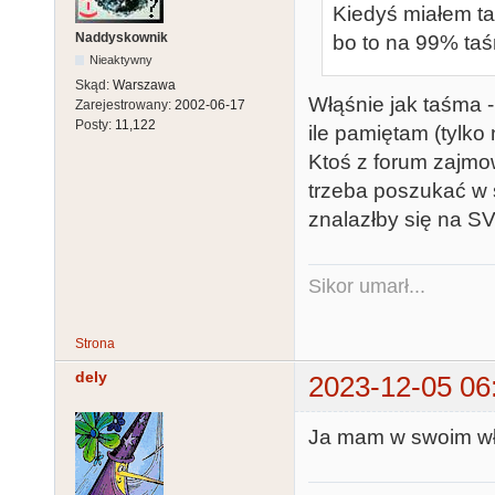
Kiedyś miałem t
Naddyskownik
bo to na 99% ta
Nieaktywny
Skąd:
Warszawa
Włąśnie jak taśma 
Zarejestrowany:
2002-06-17
Posty:
11,122
ile pamiętam (tylko 
Ktoś z forum zajmow
trzeba poszukać w 
znalazłby się na SV
Sikor umarł...
Strona
dely
2023-12-05 06
Ja mam w swoim wł