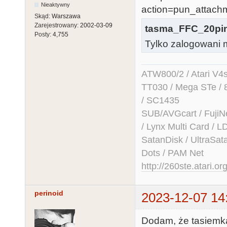
Nieaktywny
Skąd:
Warszawa
Zarejestrowany:
2002-03-09
tasma_FFC_20pin
Posty:
4,755
Tylko zalogowani m
ATW800/2 / Atari V4sa 
TT030 / Mega STe / 
/ SC1435
SUB/AVGcart / FujiN
/ Lynx Multi Card /
SatanDisk / UltraSat
Dots / PAM Net
http://260ste.atari.or
perinoid
2023-12-07 14
Dodam, że tasiemka