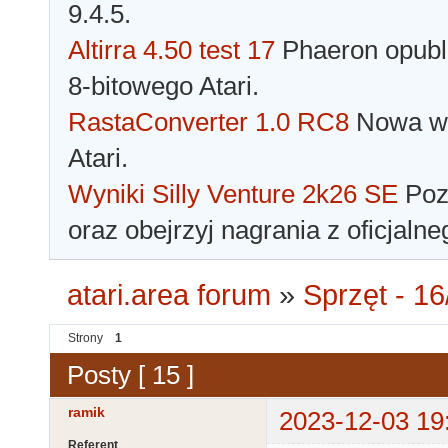
9.4.5.
Altirra 4.50 test 17
Phaeron opubli
8-bitowego Atari.
RastaConverter 1.0 RC8
Nowa wer
Atari.
Wyniki Silly Venture 2k26 SE
Pozn
oraz obejrzyj nagrania z oficjaln
atari.area forum
»
Sprzęt - 16
Strony
1
Posty [ 15 ]
ramik
2023-12-03 19
Referent