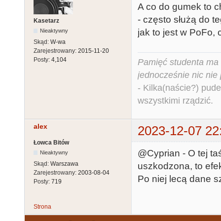
A co do gumek to 
- często służą do 
Kasetarz
jak to jest w PoFo
Nieaktywny
Skąd:
W-wa
Zarejestrowany:
2015-11-20
Posty:
4,104
Pamięć studenta ma c
jednocześnie nic nie
- Kilka(naście?) pude
wszystkimi rządzić.
alex
2023-12-07 22
Łowca Bitów
@Cyprian - O tej t
Nieaktywny
Skąd:
Warszawa
uszkodzona, to efek
Zarejestrowany:
2003-08-04
Po niej lecą dane sz
Posty:
719
Strona