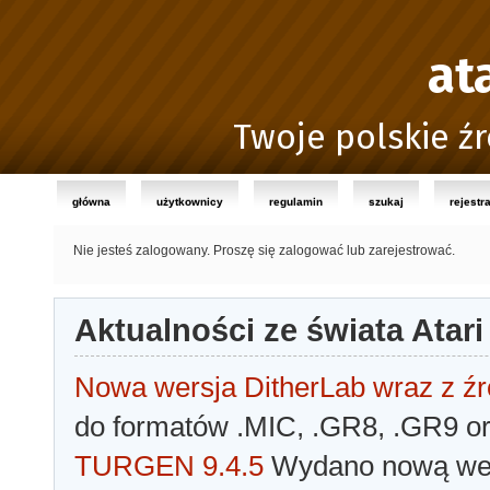
at
Twoje polskie źr
główna
użytkownicy
regulamin
szukaj
rejestr
Nie jesteś zalogowany.
Proszę się zalogować lub zarejestrować.
Aktualności ze świata Atari
Nowa wersja DitherLab wraz z źr
do formatów .MIC, .GR8, .GR9 o
TURGEN 9.4.5
Wydano nową wer