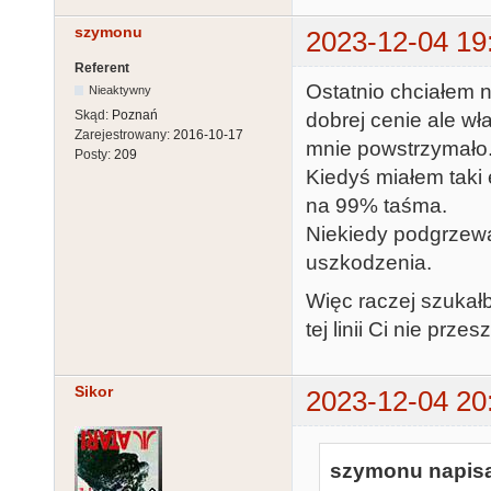
szymonu
2023-12-04 19
Referent
Ostatnio chciałem n
Nieaktywny
Skąd:
Poznań
dobrej cenie ale wł
Zarejestrowany:
2016-10-17
mnie powstrzymało
Posty:
209
Kiedyś miałem taki
na 99% taśma.
Niekiedy podgrzewa
uszkodzenia.
Więc raczej szuka
tej linii Ci nie prze
Sikor
2023-12-04 20
szymonu napisa