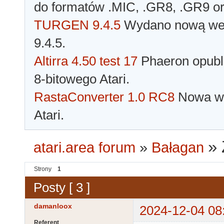
do formatów .MIC, .GR8, .GR9 o
TURGEN 9.4.5
Wydano nową wer
9.4.5.
Altirra 4.50 test 17
Phaeron opubli
8-bitowego Atari.
RastaConverter 1.0 RC8
Nowa wer
Atari.
»
atari.area forum
»
Bałagan
Strony
1
Posty [ 3 ]
damanloox
2024-12-04 08
Referent