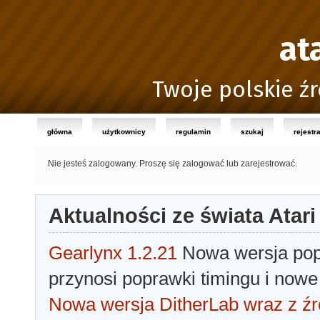
at
Twoje polskie źr
główna
użytkownicy
regulamin
szukaj
rejestr
Nie jesteś zalogowany.
Proszę się zalogować lub zarejestrować.
Aktualności ze świata Atari
Gearlynx 1.2.21
Nowa wersja popu
przynosi poprawki timingu i nowe
Nowa wersja DitherLab wraz z źr