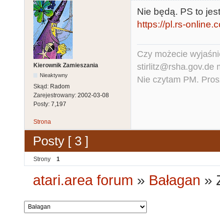
Nie będą. PS to je
https://pl.rs-onlin
Czy możecie wyjaśnić
stirlitz@rsha.gov.de
Kierownik Zamieszania
Nieaktywny
Nie czytam PM. Pros
Skąd:
Radom
Zarejestrowany:
2002-03-08
Posty:
7,197
Strona
Posty [ 3 ]
Strony
1
atari.area forum
»
Bałagan
»