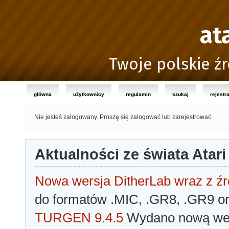
at
Twoje polskie źr
główna
użytkownicy
regulamin
szukaj
rejestr
Nie jesteś zalogowany.
Proszę się zalogować lub zarejestrować.
Aktualności ze świata Atari
Nowa wersja DitherLab wraz z źr
do formatów .MIC, .GR8, .GR9 o
TURGEN 9.4.5
Wydano nową wer