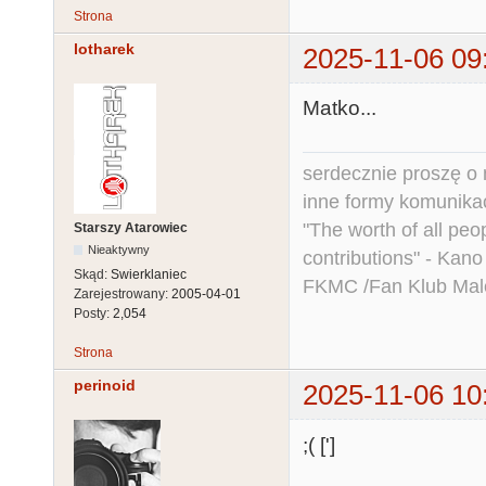
Strona
lotharek
2025-11-06 09
Matko...
serdecznie proszę o
inne formy komunikac
"The worth of all peo
Starszy Atarowiec
Nieaktywny
contributions" - Kano
Skąd:
Swierklaniec
FKMC /Fan Klub Mal
Zarejestrowany:
2005-04-01
Posty:
2,054
Strona
perinoid
2025-11-06 10
;( [']