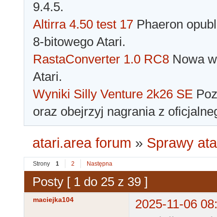
9.4.5.
Altirra 4.50 test 17
Phaeron opubli
8-bitowego Atari.
RastaConverter 1.0 RC8
Nowa wer
Atari.
Wyniki Silly Venture 2k26 SE
Pozn
oraz obejrzyj nagrania z oficjaln
atari.area forum
»
Sprawy ata
Strony
1
2
Następna
Posty [ 1 do 25 z 39 ]
maciejka104
2025-11-06 08