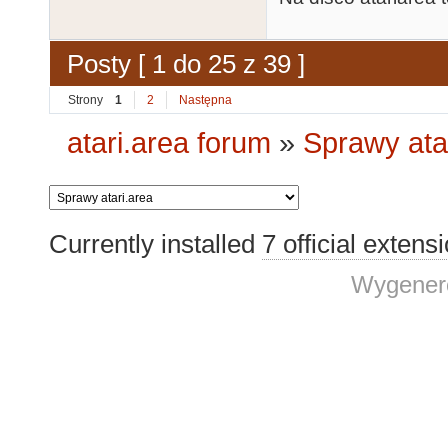
Posty [ 1 do 25 z 39 ]
Strony
1
2
Następna
atari.area forum
»
Sprawy ata
Currently installed
7 official extens
Wygenero