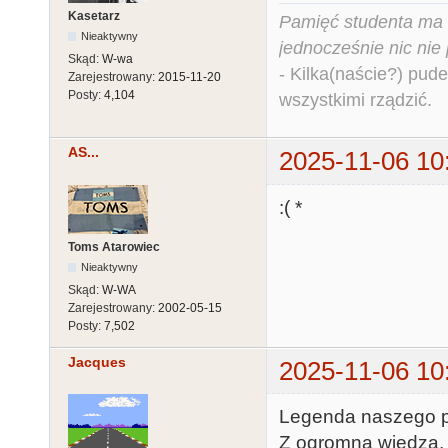
Kasetarz
Pamięć studenta ma c
Nieaktywny
jednocześnie nic nie
Skąd:
W-wa
- Kilka(naście?) pude
Zarejestrowany:
2015-11-20
Posty:
4,104
wszystkimi rządzić.
AS...
2025-11-06 10
:( *
Toms Atarowiec
Nieaktywny
Skąd:
W-WA
Zarejestrowany:
2002-05-15
Posty:
7,502
Jacques
2025-11-06 10
Legenda naszego pol
Z ogromną wiedzą, al