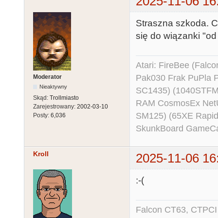
2025-11-06 16
Straszna szkoda. C
się do wiązanki "od
Atari: FireBee (Fal
Pak030 Frak PuPla
Moderator
Nieaktywny
SC1435) (1040STFM
Skąd:
Trollmiasto
RAM CosmosEx NetU
Zarejestrowany:
2002-03-10
SM125) (65XE Rapi
Posty:
6,036
SkunkBoard GameCart
Kroll
2025-11-06 16
:-(
Falcon CT63, CTPCI