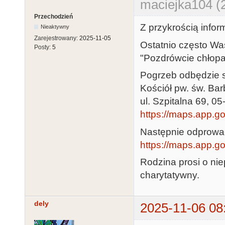
maciejka104 (
Przechodzień
Z przykrością infor
Nieaktywny
Zarejestrowany:
2025-11-05
Ostatnio często Wa
Posty:
5
"Pozdrówcie chłopa
Pogrzeb odbędzie s
Kościół pw. św. Bar
ul. Szpitalna 69, 
https://maps.app.g
Następnie odprowad
https://maps.app.
Rodzina prosi o nie
charytatywny.
dely
2025-11-06 08