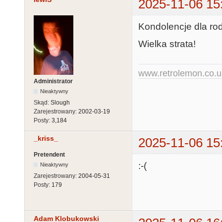
2025-11-06 15
Kondolencje dla rod
Wielka strata!
www.retrolemon.co.u
Administrator
Nieaktywny
Skąd:
Slough
Zarejestrowany:
2002-03-19
Posty:
3,184
_kriss_
2025-11-06 15
Pretendent
:-(
Nieaktywny
Zarejestrowany:
2004-05-31
Posty:
179
Adam Klobukowski