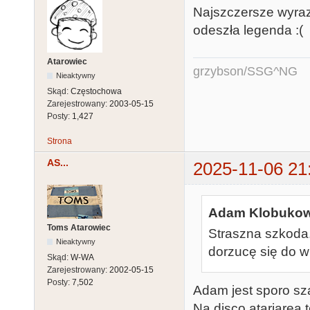
Najszczersze wyraz
odeszła legenda :(
Atarowiec
grzybson/SSG^NG
Nieaktywny
Skąd:
Częstochowa
Zarejestrowany:
2003-05-15
Posty:
1,427
Strona
AS...
2025-11-06 21
Adam Klobukows
Toms Atarowiec
Straszna szkoda.
Nieaktywny
dorzucę się do w
Skąd:
W-WA
Zarejestrowany:
2002-05-15
Posty:
7,502
Adam jest sporo sz
Na disco atariarea te