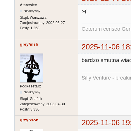
Atarowiec
:-(
Nieaktywny
Skąd:
Warszawa
Zarejestrowany:
2002-05-27
Ceterum censeo Ger
Posty:
1,268
grey/msb
2025-11-06 18
bardzo smutna wia
Silly Venture - break
Podkasetarz
Nieaktywny
Skąd:
Gdańsk
Zarejestrowany:
2003-04-30
Posty:
3,330
grzybson
2025-11-06 19