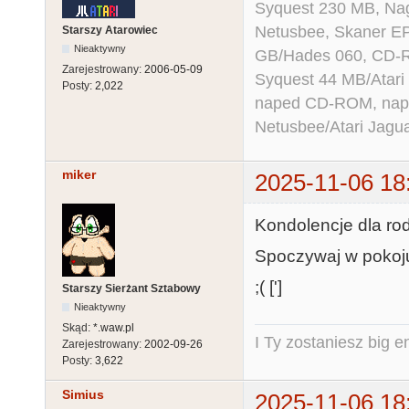
Syquest 230 MB, N
Netusbee, Skaner E
Starszy Atarowiec
Nieaktywny
GB/Hades 060, CD-R
Zarejestrowany:
2006-05-09
Syquest 44 MB/Atar
Posty:
2,022
naped CD-ROM, napęd
Netusbee/Atari Jagu
miker
2025-11-06 18
Kondolencje dla rod
Spoczywaj w pokoju
;( [']
Starszy Sierżant Sztabowy
Nieaktywny
Skąd:
*.waw.pl
I Ty zostaniesz big e
Zarejestrowany:
2002-09-26
Posty:
3,622
Simius
2025-11-06 18