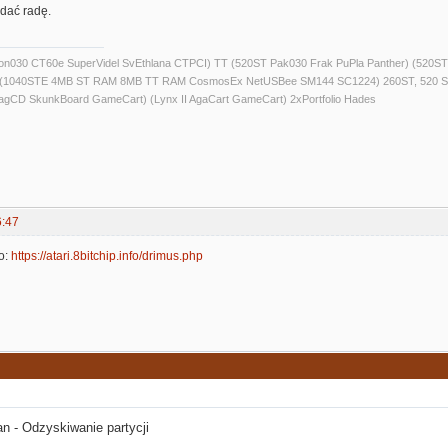
dać radę.
alcon030 CT60e SuperVidel SvEthlana CTPCI) TT (520ST Pak030 Frak PuPla Panther) 
) (1040STE 4MB ST RAM 8MB TT RAM CosmosEx NetUSBee SM144 SC1224) 260ST, 520 S
agCD SkunkBoard GameCart) (Lynx II AgaCart GameCart) 2xPortfolio Hades
6:47
o:
https://atari.8bitchip.info/drimus.php
an - Odzyskiwanie partycji