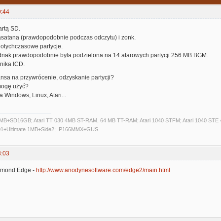
9:44
rtą SD.
rasatana (prawdopodobnie podczas odczytu) i zonk.
dotychczasowe partycje.
dnak prawdopodobnie była podzielona na 14 atarowych partycji 256 MB BGM.
nika ICD.
ansa na przywrócenie, odzyskanie partycji?
mogę użyć?
 Windows, Linux, Atari...
14MB+SD16GB; Atari TT 030 4MB ST-RAM, 64 MB TT-RAM; Atari 1040 STFM; Atari 1040 ST
001+Ultimate 1MB+Side2; P166MMX+GUS.
3:03
amond Edge -
http://www.anodynesoftware.com/edge2/main.html