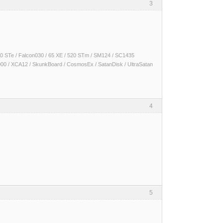
3
 1040 STe / Falcon030 / 65 XE / 520 STm / SM124 / SC1435
000 / XCA12 / SkunkBoard / CosmosEx / SatanDisk / UltraSatan
4
5