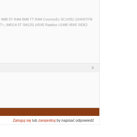
(520ST 4MB ST RAM 8MB TT RAM CosmosEx SC1435) (1040STFM
T+, (MEGA ST SM125) (65XE Rapidus U1MB VBXE SIDE2
8
Zaloguj się
lub
zarejestruj
by napisać odpowiedź