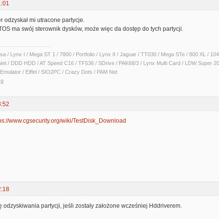
1:01
 odzyskał mi utracone partycje.
S ma swój sterownik dysków, może więc da dostęp do tych partycji.
sa / Lynx I / Mega ST 1 / 7800 / Portfolio / Lynx II / Jaguar / TT030 / Mega STe / 800 XL /
Net / DDD HDD / AT Speed C16 / TF536 / SDrive / PAK68/3 / Lynx Multi Card / LDW Super 2
Emulator / Eiffel / SIO2PC / Crazy Dots / PAM Net
rg
8:52
ps://www.cgsecurity.org/wiki/TestDisk_Download
2:18
 odzyskiwania partycji, jeśli zostały założone wcześniej Hddriverem.