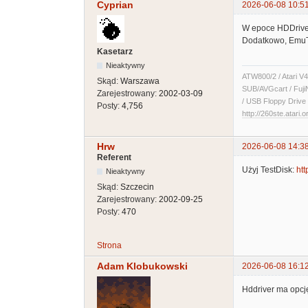
Cyprian
2026-06-08 10:5
W epoce HDDriver
Dodatkowo, EmuTO
Kasetarz
Nieaktywny
ATW800/2 / Atari V4
Skąd:
Warszawa
SUB/AVGcart / Fuji
Zarejestrowany:
2002-03-09
/ USB Floppy Drive 
Posty:
4,756
http://260ste.atari.o
Hrw
2026-06-08 14:3
Referent
Użyj TestDisk:
htt
Nieaktywny
Skąd:
Szczecin
Zarejestrowany:
2002-09-25
Posty:
470
Strona
Adam Klobukowski
2026-06-08 16:1
Hddriver ma opcję