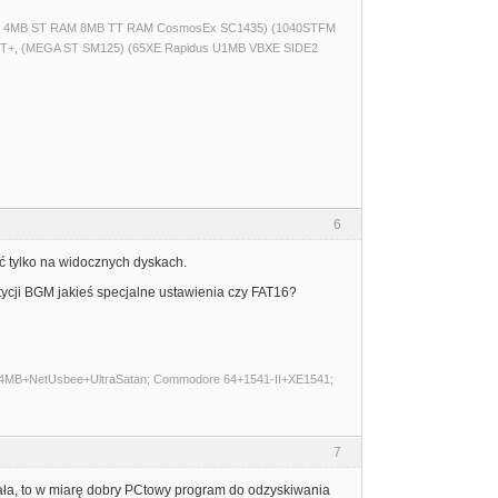
(520ST 4MB ST RAM 8MB TT RAM CosmosEx SC1435) (1040STFM
T+, (MEGA ST SM125) (65XE Rapidus U1MB VBXE SIDE2
6
ć tylko na widocznych dyskach.
rtycji BGM jakieś specjalne ustawienia czy FAT16?
E 4MB+NetUsbee+UltraSatan; Commodore 64+1541-II+XE1541;
7
iała, to w miarę dobry PCtowy program do odzyskiwania