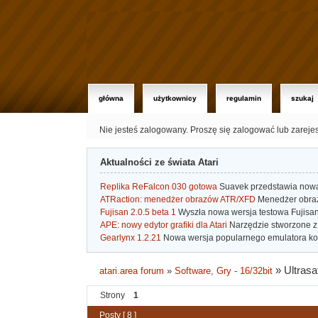
główna
użytkownicy
regulamin
szukaj
Nie jesteś zalogowany.
Proszę się zalogować lub zareje
Aktualności ze świata Atari
Replika ReFalcon 030 gotowa
Suavek przedstawia nową, 
ATRaction: menedżer obrazów ATR/XFD
Menedżer obrazó
Fujisan 2.0.5 beta 1
Wyszła nowa wersja testowa Fujisan 
APE: nowy edytor grafiki dla Atari
Narzędzie stworzone z 
Gearlynx 1.2.21
Nowa wersja popularnego emulatora kons
»
Ultrasa
atari.area forum
»
Software, Gry - 16/32bit
Strony
1
Posty [ 8 ]