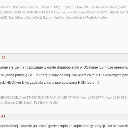
alcon030 CT60e SuperVidel SvEthlana CTPCI) TT (520ST Pak030 Frak PuPla Panther) 
) (1040STE 4MB ST RAM 8MB TT RAM CosmosEx NetUSBee SM144 SC1224) 260ST, 520 S
agCD SkunkBoard GameCart) (Lynx II AgaCart GameCart) 2xPortfolio Hades
7:45
aje się, że nie rozpoznaje w ogóle drugiego slotu w USatanie lub może operowa
 mi jedną partycję FAT12 i parę plików na niej. Nie wiem co to :> Dla Atarowych pa
i HDDriver tylko zadziała z kartą przygotowaną HDDriverem?
14MB+SD16GB; Atari TT 030 4MB ST-RAM, 64 MB TT-RAM; Atari 1040 STFM; Atari 1040 ST
001+Ultimate 1MB+Side2; P166MMX+GUS.
0:11
odobniej. Hddrive po prostu gdzies zapisuje kopie tablicy partycji. Jak nie zadz