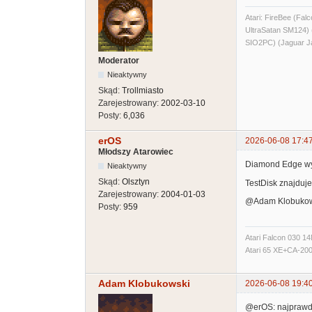
Atari: FireBee (F
UltraSatan SM124
SIO2PC) (Jaguar J
Moderator
Nieaktywny
Skąd:
Trollmiasto
Zarejestrowany:
2002-03-10
Posty:
6,036
erOS
2026-06-08 17:4
Młodszy Atarowiec
Diamond Edge wyd
Nieaktywny
Skąd:
Olsztyn
TestDisk znajduje
Zarejestrowany:
2004-01-03
@Adam Klobukowsk
Posty:
959
Atari Falcon 030 
Atari 65 XE+CA-2
Adam Klobukowski
2026-06-08 19:4
@erOS: najprawdop