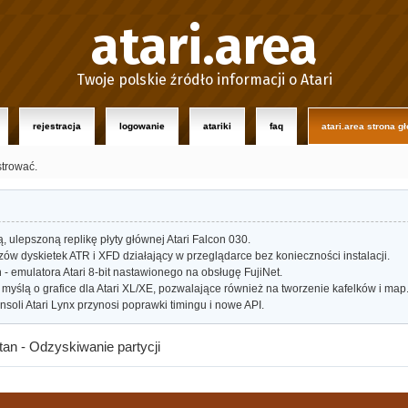
atari.area
Twoje polskie źródło informacji o Atari
rejestracja
logowanie
atariki
faq
atari.area strona g
strować.
ulepszoną replikę płyty głównej Atari Falcon 030.
w dyskietek ATR i XFD działający w przeglądarce bez konieczności instalacji.
- emulatora Atari 8-bit nastawionego na obsługę FujiNet.
myślą o grafice dla Atari XL/XE, pozwalające również na tworzenie kafelków i map
oli Atari Lynx przynosi poprawki timingu i nowe API.
tan - Odzyskiwanie partycji