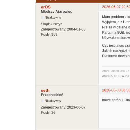
erOS
2026-06-07 20:5
Młodszy Atarowiec
Mam problem z ka
Nieaktywny
Wyjąłem ją z Ult
Skąd:
Olsztyn
Nie są widziane 
Zarejestrowany:
2004-01-03
Karta ma 8GB, je
Posty:
959
Używałem sterow
Czy jest jakaś sz
Jakich narzędzi 
Platforma dowolna
Atari Falcon 030 
Atari 65 XE+CA-2
seth
2026-06-08 06:5
Przechodzień
może spróbuj Di
Nieaktywny
Zarejestrowany:
2023-06-07
Posty:
26