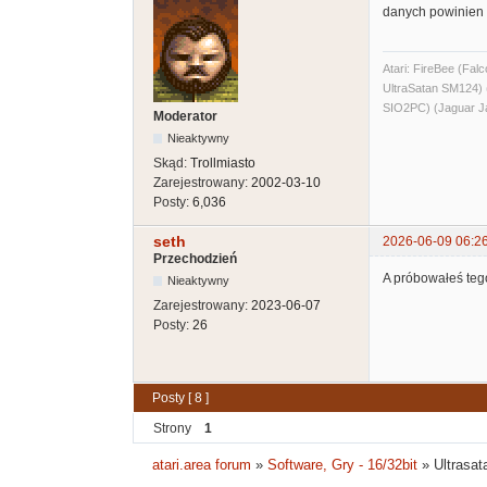
danych powinien 
Atari: FireBee (F
UltraSatan SM124
SIO2PC) (Jaguar J
Moderator
Nieaktywny
Skąd:
Trollmiasto
Zarejestrowany:
2002-03-10
Posty:
6,036
seth
2026-06-09 06:2
Przechodzień
A próbowałeś teg
Nieaktywny
Zarejestrowany:
2023-06-07
Posty:
26
Posty [ 8 ]
Strony
1
atari.area forum
»
Software, Gry - 16/32bit
»
Ultrasat