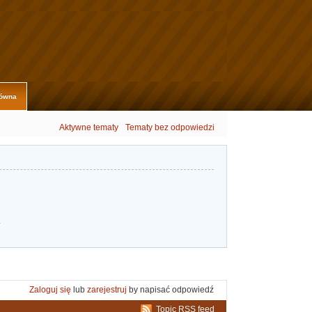
łówna
Aktywne tematy
Tematy bez odpowiedzi
.
Zaloguj się
lub
zarejestruj
by napisać odpowiedź
Topic RSS feed