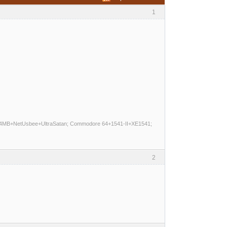
1
E 4MB+NetUsbee+UltraSatan; Commodore 64+1541-II+XE1541;
2