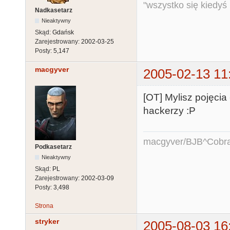
"wszystko się kiedyś k
Nadkasetarz
Nieaktywny
Skąd:
Gdańsk
Zarejestrowany:
2002-03-25
Posty:
5,147
macgyver
2005-02-13 11
[OT] Mylisz pojęcia 
hackerzy :P
macgyver/BJB^Cobr
Podkasetarz
Nieaktywny
Skąd:
PL
Zarejestrowany:
2002-03-09
Posty:
3,498
Strona
stryker
2005-08-03 16