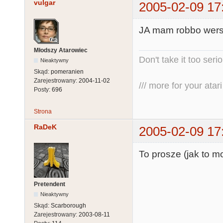
vulgar
2005-02-09 17
JA mam robbo wersj
Młodszy Atarowiec
Don't take it too seri
Nieaktywny
Skąd:
pomeranien
Zarejestrowany:
2004-11-02
/// more for your atari 
Posty:
696
Strona
RaDeK
2005-02-09 17
To prosze (jak to mo
Pretendent
Nieaktywny
Skąd:
Scarborough
Zarejestrowany:
2003-08-11