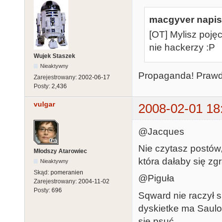
macgyver napisa
[OT] Mylisz pojęc
nie hackerzy :P
Wujek Staszek
Nieaktywny
Propaganda! Prawdz
Zarejestrowany:
2002-06-17
Posty:
2,436
vulgar
2008-02-01 18
@Jacques
Nie czytasz postów,
Młodszy Atarowiec
która dałaby się zg
Nieaktywny
Skąd:
pomeranien
@Piguła
Zarejestrowany:
2004-11-02
Posty:
696
Sqward nie raczył s
dyskietke ma Saulot
się psuć.