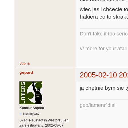
wiec jesli chcecie 
hakiera co to skraku
Don't take it too seri
/// more for your atari 
Strona
gepard
2005-02-10 20
ja chętnie bym sie 
gep/lamers^dial
Komtur Sopotu
Nieaktywny
Skąd:
Neustadt in Westpreußen
Zarejestrowany:
2002-08-07