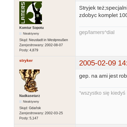
Stryjek też;specjal
zdobyc komplet 100 
Komtur Sopotu
gep/lamers^dial
Nieaktywny
Skąd:
Neustadt in Westpreußen
Zarejestrowany:
2002-08-07
Posty:
4,879
stryker
2005-02-09 14
gep. na ami jest ro
"wszystko się kiedyś k
Nadkasetarz
Nieaktywny
Skąd:
Gdańsk
Zarejestrowany:
2002-03-25
Posty:
5,147