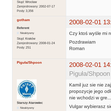
Skąd:
Wrocław
Zarejestrowany:
2002-07-17
Posty:
3,356
gotham
2008-02-01 13
Referent
Czy ktoś wyśle mi 
Nieaktywny
Skąd:
Kraków
Pozdrawiam
Zarejestrowany:
2008-01-24
Roman
Posty:
251
Piguła/Shpoon
2008-02-01 14
Piguła/Shpoon
Kamil juz sie nie z
propozycje jego od
nie wchodzi w gre...
Starszy Atarowiec
Vulgar wybierasz si
Nieaktywny