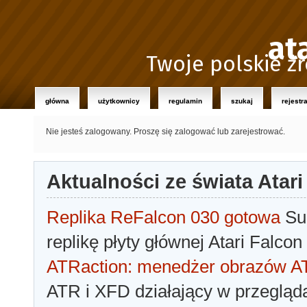
at
Twoje polskie źr
główna
użytkownicy
regulamin
szukaj
rejestr
Nie jesteś zalogowany.
Proszę się zalogować lub zarejestrować.
Aktualności ze świata Atari
Replika ReFalcon 030 gotowa
Sua
replikę płyty głównej Atari Falcon
ATRaction: menedżer obrazów 
ATR i XFD działający w przegląda