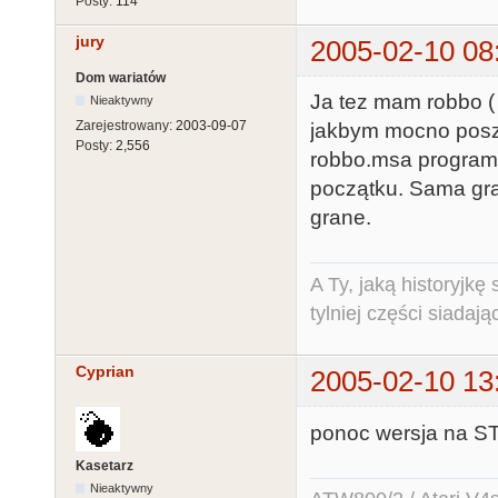
Posty:
114
jury
2005-02-10 08
Dom wariatów
Ja tez mam robbo (
Nieaktywny
Zarejestrowany:
2003-09-07
jakbym mocno poszu
Posty:
2,556
robbo.msa program
początku. Sama gra
grane.
A Ty, jaką historyjk
tylniej części siadają
Cyprian
2005-02-10 13
ponoc wersja na ST
Kasetarz
Nieaktywny