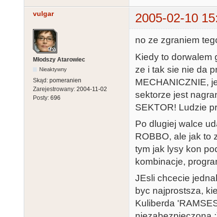
vulgar
2005-02-10 15
no ze zgraniem tego
Kiedy to dorwalem g
Młodszy Atarowiec
ze i tak sie nie da
Nieaktywny
MECHANICZNIE, jes
Skąd:
pomeranien
Zarejestrowany:
2004-11-02
sektorze jest nagr
Posty:
696
SEKTOR! Ludzie pro
Po dlugiej walce ud
ROBBO, ale jak to z
tym jak lysy kon po
kombinacje, progra
JEsli chcecie jedna
byc najprostsza, 
Kuliberda 'RAMSESS
niezabezpieczona :