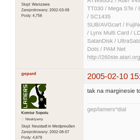
ATW800/2 / Atari V4sa 
Skąd:
Warszawa
TT030 / Mega STe / 
Zarejestrowany:
2002-03-09
/ SC1435
Posty:
4,756
SUB/AVGcart / FujiN
/ Lynx Multi Card /
SatanDisk / UltraSat
Dots / PAM Net
http://260ste.atari.or
gepard
2005-02-10 15
tak na marginesie t
gep/lamers^dial
Komtur Sopotu
Nieaktywny
Skąd:
Neustadt in Westpreußen
Zarejestrowany:
2002-08-07
Posty:
4,879