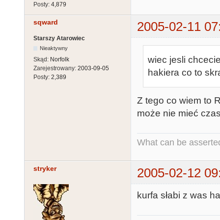
Posty:
4,879
sqward
2005-02-11 07
Starszy Atarowiec
Nieaktywny
wiec jesli chcec
Skąd:
Norfolk
Zarejestrowany:
2003-09-05
hakiera co to skr
Posty:
2,389
Z tego co wiem to R
może nie mieć czasu
What can be asserted
stryker
2005-02-12 09
kurfa słabi z was ha