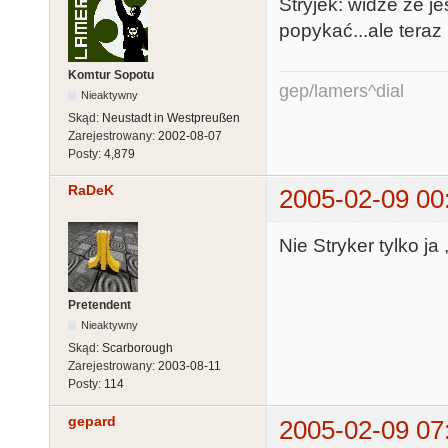
Stryjek: widze że je
popykać...ale teraz
Komtur Sopotu
gep/lamers^dial
Nieaktywny
Skąd:
Neustadt in Westpreußen
Zarejestrowany:
2002-08-07
Posty:
4,879
RaDeK
2005-02-09 00
Nie Stryker tylko 
Pretendent
Nieaktywny
Skąd:
Scarborough
Zarejestrowany:
2003-08-11
Posty:
114
gepard
2005-02-09 07