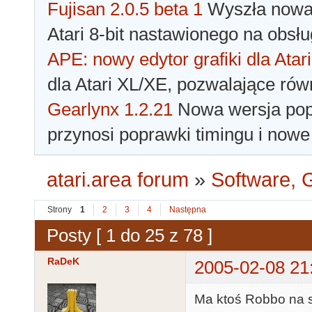
Fujisan 2.0.5 beta 1
Wyszła nowa 
Atari 8-bit nastawionego na obsłu
APE: nowy edytor grafiki dla Atari
dla Atari XL/XE, pozwalające rów
Gearlynx 1.2.21
Nowa wersja popu
przynosi poprawki timingu i nowe
atari.area forum
»
Software, G
Strony
1
2
3
4
Następna
Posty [ 1 do 25 z 78 ]
RaDeK
2005-02-08 21
Ma ktoś Robbo na s