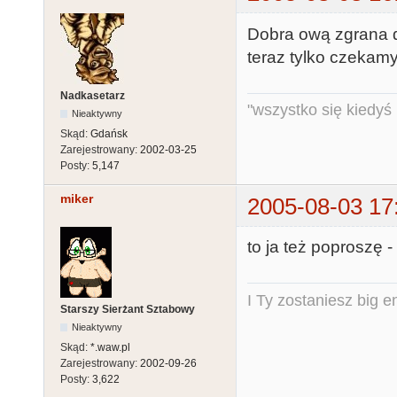
Dobra ową zgrana d
teraz tylko czekamy 
Nadkasetarz
"wszystko się kiedyś k
Nieaktywny
Skąd:
Gdańsk
Zarejestrowany:
2002-03-25
Posty:
5,147
miker
2005-08-03 17
to ja też poproszę -
I Ty zostaniesz big e
Starszy Sierżant Sztabowy
Nieaktywny
Skąd:
*.waw.pl
Zarejestrowany:
2002-09-26
Posty:
3,622