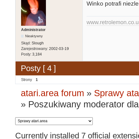
Winko potrafi niezle
www.retrolemon.co.u
Administrator
Nieaktywny
Skąd:
Slough
Zarejestrowany:
2002-03-19
Posty:
3,184
Posty [ 4 ]
Strony
1
atari.area forum
»
Sprawy ata
»
Poszukiwany moderator dla 
Currently installed
7 official extens