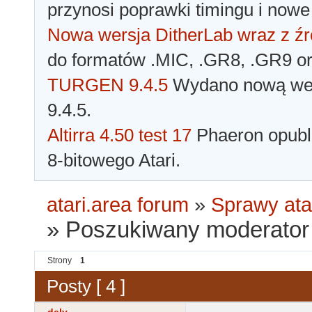
przynosi poprawki timingu i nowe
Nowa wersja DitherLab wraz z źr
do formatów .MIC, .GR8, .GR9 o
TURGEN 9.4.5
Wydano nową wer
9.4.5.
Altirra 4.50 test 17
Phaeron opubli
8-bitowego Atari.
atari.area forum
»
Sprawy ata
»
Poszukiwany moderator d
Strony
1
Posty [ 4 ]