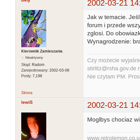
dely
2002-03-21 14
Jak w temacie. Jeśl
forum i przede wszy
zglosi. Do obowiaz
Wynagrodzenie: brak
Kierownik Zamieszania
Nieaktywny
Czy możecie wyjaśnić
Skąd:
Radom
stirlitz@rsha.gov.de
Zarejestrowany:
2002-03-08
Nie czytam PM. Pros
Posty:
7,198
Strona
lewiS
2002-03-21 14
Moglbys chociaz win
www.retrolemon.co.u