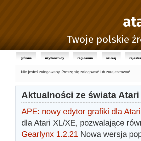
at
Twoje polskie źr
główna
użytkownicy
regulamin
szukaj
rejestr
Nie jesteś zalogowany.
Proszę się zalogować lub zarejestrować.
Aktualności ze świata Atari
APE: nowy edytor grafiki dla Atari
dla Atari XL/XE, pozwalające rów
Gearlynx 1.2.21
Nowa wersja popu