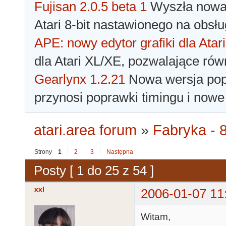
Fujisan 2.0.5 beta 1
Wyszła nowa 
Atari 8-bit nastawionego na obsłu
APE: nowy edytor grafiki dla Atari
dla Atari XL/XE, pozwalające rów
Gearlynx 1.2.21
Nowa wersja popu
przynosi poprawki timingu i nowe
atari.area forum
»
Fabryka - 8
Strony
1
2
3
Następna
Posty [ 1 do 25 z 54 ]
xxl
2006-01-07 11
Witam,