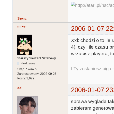
Strona
miker
2006-01-07 22
Xxl: chodzi o to il
4), czyli ile czasu 
wrzucisz playera, to
Starszy Sierżant Sztabowy
Nieaktywny
I Ty zostaniesz big e
Skąd:
*.waw.pl
Zarejestrowany:
2002-09-26
Posty:
3,622
xxl
2006-01-07 23
sprawa wyglada ta
zabieram generowan