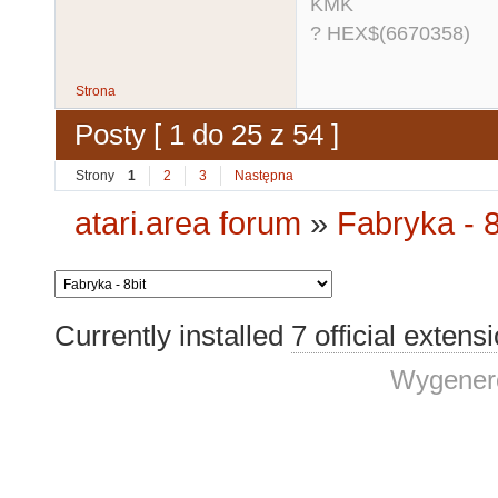
KMK
? HEX$(6670358)
Strona
Posty [ 1 do 25 z 54 ]
Strony
1
2
3
Następna
atari.area forum
»
Fabryka - 8
Currently installed
7 official extens
Wygenero