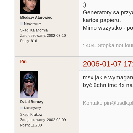
:)
Generatory sa przyd
Młodszy Atarowiec
kartce papieru.
Nieaktywny
Mimo wszystko - pow
Skąd:
Kalafiornia
Zarejestrowany:
2002-07-10
Posty:
816
: 404. Stopka not fo
Pin
2006-01-07 17
msx jakie wymagani
być 8chn tmc 4x na 
Dziad Borowy
Kontakt: pin@usdk.p
Nieaktywny
Skąd:
Kraków
Zarejestrowany:
2002-03-09
Posty:
11,780