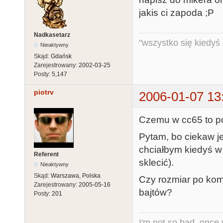
jakis ci zapoda ;P
Nadkasetarz
"wszystko się kiedyś k
Nieaktywny
Skąd:
Gdańsk
Zarejestrowany:
2002-03-25
Posty:
5,147
piotrv
2006-01-07 13
Czemu w cc65 to p
Pytam, bo ciekaw j
chciałbym kiedyś w
Referent
sklecić).
Nieaktywny
Skąd:
Warszawa, Polska
Czy rozmiar po komp
Zarejestrowany:
2005-05-16
bajtów?
Posty:
201
I'm not so bad, once