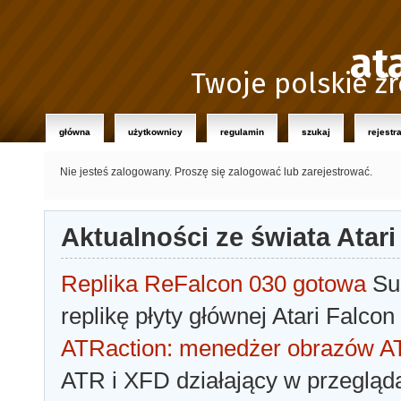
at
Twoje polskie źr
główna
użytkownicy
regulamin
szukaj
rejestr
Nie jesteś zalogowany.
Proszę się zalogować lub zarejestrować.
Aktualności ze świata Atari
Replika ReFalcon 030 gotowa
Sua
replikę płyty głównej Atari Falcon
ATRaction: menedżer obrazów 
ATR i XFD działający w przegląda