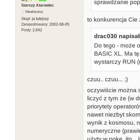
sprawdzanie pop
Starszy Atarowiec
Nieaktywny
to konkurencja Cie zj
Skąd:
ja tutejszy
Zarejestrowany:
2002-08-05
Posty:
2,642
drac030 napisał
Do tego - może o
BASIC XL. Ma tę 
wystarczy RUN (n
czuu.. czuu... ;)
oczywiście można s
liczyć z tym że (w d
priorytety operator
nawet niezbyt sko
wynik z kosmosu, na
numeryczne (prawie
użyty w poke, itp... it