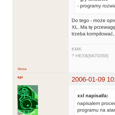
- programy rozw
Do tego - może opr
XL. Ma tę przewagę
trzeba kompilować, 
KMK
? HEX$(6670358)
Strona
epi
2006-01-09 10
xxl napisał/a:
napisalem proced
programu na atar