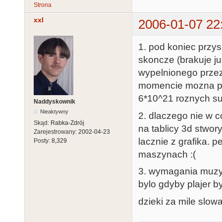
Strona
xxl
2006-01-07 22
1. pod koniec przys
skoncze (brakuje ju
wypelnionego przez
momencie mozna p
6*10^21 roznych s
Naddyskownik
Nieaktywny
2. dlaczego nie w c
Skąd:
Rabka-Zdrój
na tablicy 3d stwor
Zarejestrowany:
2002-04-23
lacznie z grafika. 
Posty:
8,329
maszynach :(
3. wymagania muzyc
bylo gdyby plajer by
dzieki za mile slow