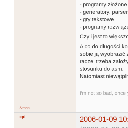
- programy złożone 
- generatory, parse
- gry tekstowe
- programy rozwią
Czyli jest to większ
A co do długości ko
sobie ją wyobrazić 
raczej trzeba zało
stosunku do asm.
Natomiast niewątpl
I'm not so bad, once
Strona
epi
2006-01-09 10