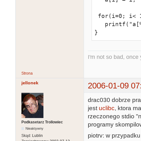
 for(i=0; i< 10; i++)

   printf("a[%d]=%d\n", i, a[i]);

}
I'm not so bad, once
Strona
jellonek
2006-01-09 07
drac030 dobrze pra
jest
uclibc
, ktora m
rzeczonego stdio "
Podkasetarz Trollowiec
programy skompilowa
Nieaktywny
piotrv: w przypadku 
Skąd:
Lublin