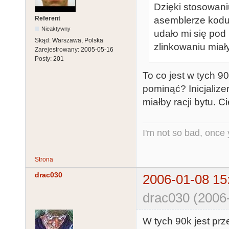
Dzięki stosowan
Referent
asemblerze kodu 
Nieaktywny
udało mi się pod
Skąd:
Warszawa, Polska
zlinkowaniu miał
Zarejestrowany:
2005-05-16
Posty:
201
To co jest w tych 9
pominąć? Inicjalizer
miałby racji bytu. 
I'm not so bad, once
Strona
drac030
2006-01-08 15
drac030 (2006
W tych 90k jest prze