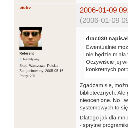
piotrv
2006-01-09 09
(2006-01-09 09
drac030 napisał
Ewentualnie możn
Referent
nie będzie miała 
Nieaktywny
Oczywiście jej w
Skąd:
Warszawa, Polska
konkretnych potr
Zarejestrowany:
2005-05-16
Posty:
201
Zgadzam się, można
bibliotecznych. Ale 
nieocenione. No i w
systemowych to się
Dlatego jak dla mn
- sprytne programik