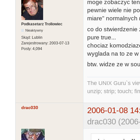
moge zobaczyc ten
pewnie wiele nie p
miare" normalnych 
Podkasetarz Trollowiec
co do stwierdzenie 
Nieaktywny
pure true...
Skąd:
Lublin
Zarejestrowany:
2003-07-13
chociaz komodziaze t
Posty:
4,094
wyglada na to ze w 
btw. widze ze w sour
The UNIX Guru`s vie
unzip; strip; touch; 
drac030
2006-01-08 14
drac030 (2006