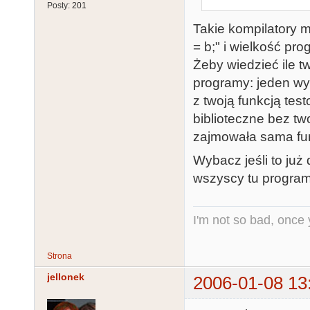
Posty:
201
Takie kompilatory m
= b;" i wielkość pr
Żeby wiedzieć ile 
programy: jeden wy
z twoją funkcją tes
biblioteczne bez two
zajmowała sama fu
Wybacz jeśli to już
wszyscy tu program
I'm not so bad, once
Strona
jellonek
2006-01-08 13