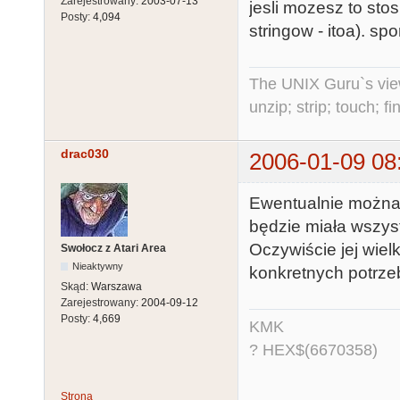
Zarejestrowany:
2003-07-13
jesli mozesz to stos
Posty:
4,094
stringow - itoa). sp
The UNIX Guru`s vie
unzip; strip; touch; 
drac030
2006-01-09 08
Ewentualnie można n
będzie miała wszyst
Oczywiście jej wiel
Swołocz z Atari Area
Nieaktywny
konkretnych potrze
Skąd:
Warszawa
Zarejestrowany:
2004-09-12
Posty:
4,669
KMK
? HEX$(6670358)
Strona