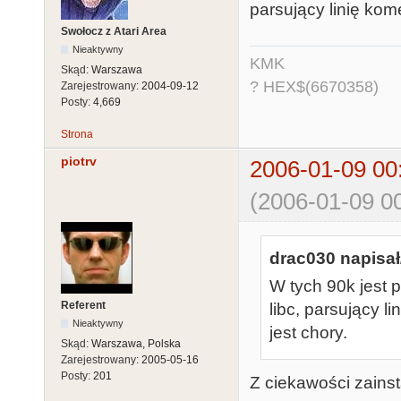
parsujący linię kom
Swołocz z Atari Area
Nieaktywny
KMK
Skąd:
Warszawa
? HEX$(6670358)
Zarejestrowany:
2004-09-12
Posty:
4,669
Strona
piotrv
2006-01-09 00
(2006-01-09 00
drac030 napisał
W tych 90k jest p
Referent
libc, parsujący l
Nieaktywny
jest chory.
Skąd:
Warszawa, Polska
Zarejestrowany:
2005-05-16
Posty:
201
Z ciekawości zainst