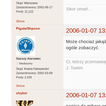
Skąd:
Warszawa
Zarejestrowany:
2002-06-17
Sikor umarł...
Posty:
11,122
Strona
Piguła/Shpoon
2006-01-07 13
Może chociaż jakąś
ogóle zobaczyć.
Starszy Atarowiec
Ci, którzy przemawia
Nieaktywny
J. Tuwim
Skąd:
Kraina Fałszywości
Zarejestrowany:
2002-03-09
Posty:
2,335
Strona
stryker
2006-01-07 13
napisz do mikera 