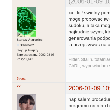
(2006-01-09 10
xxl: lol! swietny pom
moge probowac twier
sudoku, a taka moge
najtrudniejszymi, k
generowania podpowie
Starszy Atarowiec
ja przepisywac na a
Nieaktywny
Skąd:
ja tutejszy
Zarejestrowany:
2002-08-05
Hitler, Stalin, total
Posty:
2,642
ChRL, wypowiadam si
Strona
xxl
2006-01-09 10
napisalem procedurk
programu na atari b