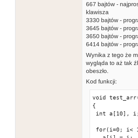
667 bajtów - najpro
klawisza
3330 bajtów - progr
3645 bajtów - progr
3650 bajtów - progr
6414 bajtów - progr
Wynika z tego że mo
wygląda to aż tak 
obeszło.
Kod funkcji:
void test_arr(
{

 int a[10], i;

 for(i=0; i< 10; i++)

   a[i] = i;
