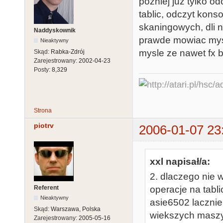
pozniej juz tylko o
tablic, odczyt konsol
skaningowych, dli n
Naddyskownik
prawde mowiac mysl
Nieaktywny
mysle ze nawet fx b
Skąd:
Rabka-Zdrój
Zarejestrowany:
2002-04-23
Posty:
8,329
Strona
piotrv
2006-01-07 23
xxl napisał/a:
2. dlaczego nie w
Referent
operacje na tabl
Nieaktywny
asie6502 lacznie 
Skąd:
Warszawa, Polska
wiekszych maszy
Zarejestrowany:
2005-05-16