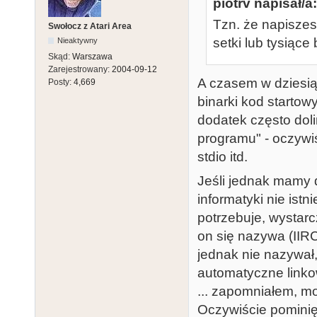
piotrv napisał/a:
Tzn. że napiszes
Swołocz z Atari Area
setki lub tysiące 
Nieaktywny
Skąd:
Warszawa
Zarejestrowany:
2004-09-12
A czasem w dziesiąt
Posty:
4,669
binarki kod startow
dodatek często doli
programu" - oczywiśc
stdio itd.
Jeśli jednak mamy 
informatyki nie istni
potrzebuje, wystar
on się nazywa (IIRC
jednak nie nazywał,
automatyczne linko
... zapomniałem, mo
Oczywiście pominię