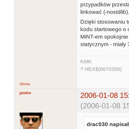
przypadków przestan
linkować (-nostdlib)
Dzięki stosowaniu 
kodu startowego o o
MiNT-em spokojnie 
statycznym - miały 
KMK
? HEX$(6670358)
Strona
piotrv
2006-01-08 15
(2006-01-08 15
drac030 napisał