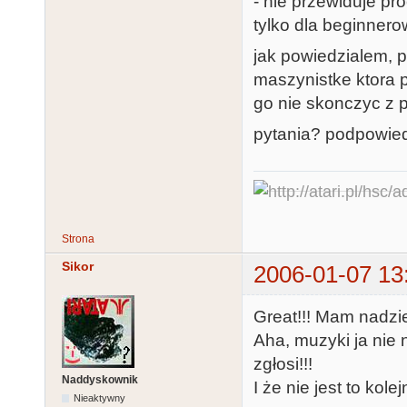
- nie przewiduje p
tylko dla beginnero
jak powiedzialem, 
maszynistke ktora 
go nie skonczyc z 
pytania? podpowied
Strona
Sikor
2006-01-07 13
Great!!! Mam nadzie
Aha, muzyki ja nie 
zgłosi!!!
Naddyskownik
I że nie jest to kole
Nieaktywny