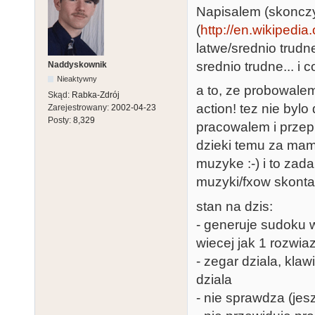
Napisalem (skoncz
(
http://en.wikipedia
latwe/srednio trudn
srednio trudne... i 
Naddyskownik
Nieaktywny
a to, ze probowale
Skąd:
Rabka-Zdrój
action! tez nie byl
Zarejestrowany:
2002-04-23
Posty:
8,329
pracowalem i przep
dzieki temu za mam
muzyke :-) i to zada
muzyki/fxow skonta
stan na dzis:
- generuje sudoku w
wiecej jak 1 rozwia
- zegar dziala, klaw
dziala
- nie sprawdza (je