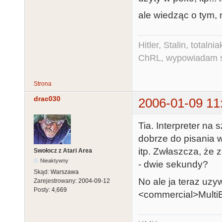
ale wiedząc o tym,
Hitler, Stalin, total
ChRL, wypowiadam si
Strona
drac030
2006-01-09 11
Tia. Interpreter na 
dobrze do pisania 
itp. Zwłaszcza, że
Swołocz z Atari Area
Nieaktywny
- dwie sekundy?
Skąd:
Warszawa
No ale ja teraz uz
Zarejestrowany:
2004-09-12
Posty:
4,669
<commercial>MultiB