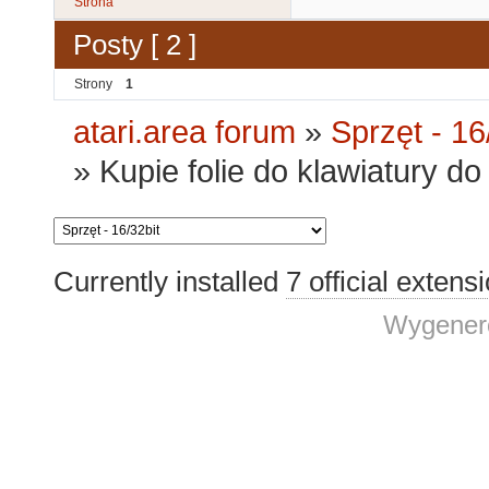
Strona
Posty [ 2 ]
Strony
1
atari.area forum
»
Sprzęt - 16
»
Kupie folie do klawiatury do 
Currently installed
7 official extens
Wygenero