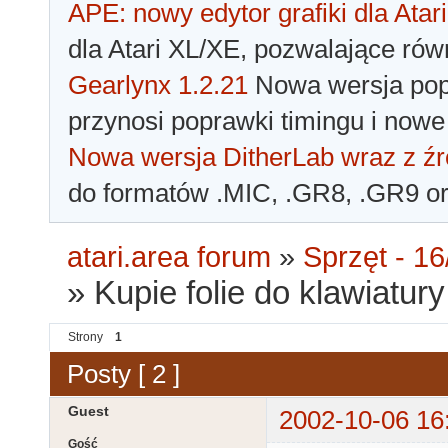
APE: nowy edytor grafiki dla Atari
dla Atari XL/XE, pozwalające rów
Gearlynx 1.2.21
Nowa wersja popu
przynosi poprawki timingu i nowe
Nowa wersja DitherLab wraz z źr
do formatów .MIC, .GR8, .GR9 o
atari.area forum
»
Sprzęt - 16
»
Kupie folie do klawiatury
Strony
1
Posty [ 2 ]
Guest
2002-10-06 16
Gość