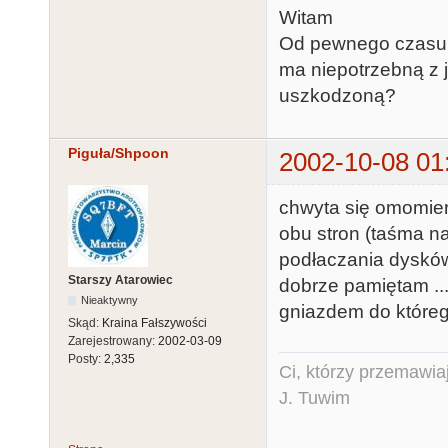
Witam
Od pewnego czasu sz
ma niepotrzebną z j
uszkodzoną?
Piguła/Shpoon
2002-10-08 01
chwyta się omomierz
obu stron (taśma na
podłaczania dysków 
Starszy Atarowiec
dobrze pamiętam ... 
Nieaktywny
gniazdem do któreg
Skąd:
Kraina Fałszywości
Zarejestrowany:
2002-03-09
Posty:
2,335
Ci, którzy przemawia
J. Tuwim