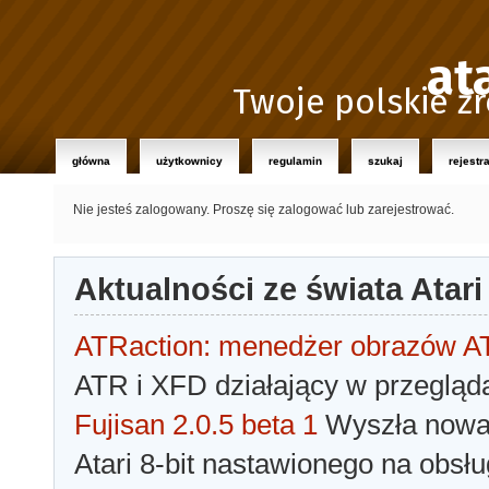
at
Twoje polskie źr
główna
użytkownicy
regulamin
szukaj
rejestr
Nie jesteś zalogowany.
Proszę się zalogować lub zarejestrować.
Aktualności ze świata Atari
ATRaction: menedżer obrazów 
ATR i XFD działający w przegląda
Fujisan 2.0.5 beta 1
Wyszła nowa 
Atari 8-bit nastawionego na obsłu