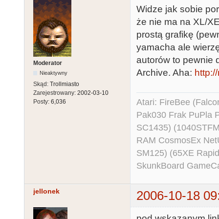
Widze jak sobie port
że nie ma na XL/XE 
prostą grafikę (pew
yamacha ale wierzę
autorów to pewnie 
Moderator
Archive. Aha:
http:/
Nieaktywny
Skąd:
Trollmiasto
Zarejestrowany:
2002-03-10
Atari: FireBee (Fal
Posty:
6,036
Pak030 Frak PuPla
SC1435) (1040STFM
RAM CosmosEx NetU
SM125) (65XE Rapi
SkunkBoard GameCart
jellonek
2006-10-18 09
pod wskazanym link