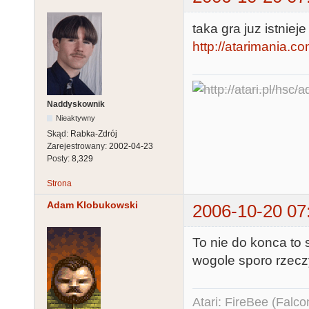
taka gra juz istnieje
http://atarimania.c
Naddyskownik
Nieaktywny
Skąd:
Rabka-Zdrój
Zarejestrowany:
2002-04-23
Posty:
8,329
Strona
Adam Klobukowski
2006-10-20 07
To nie do konca to 
wogole sporo rzeczy
Atari: FireBee (Fal