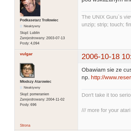
The UNIX Guru`s vie
Podkasetarz Trollowiec
unzip; strip; touch; 
Nieaktywny
Skąd:
Lublin
Zarejestrowany:
2003-07-13
Posty:
4,094
vulgar
2006-10-18 10
Obawiam sie ze cus 
np.
http://www.res
Młodszy Atarowiec
Nieaktywny
Don't take it too seri
Skąd:
pomeranien
Zarejestrowany:
2004-11-02
Posty:
696
/// more for your atari 
Strona