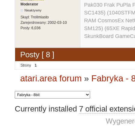
Pak030 Frak PuPla
Moderator
Nieaktywny
SC1435) (1040STFM
Skąd:
Trollmiasto
RAM CosmosEx NetU
Zarejestrowany:
2002-03-10
SM125) (65XE Rapi
Posty:
6,036
SkunkBoard GameCart
Posty [ 8 ]
Strony
1
atari.area forum
»
Fabryka - 8
Currently installed
7 official extens
Wygenero