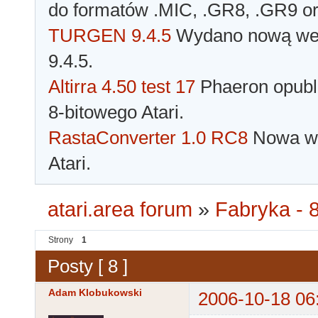
do formatów .MIC, .GR8, .GR9 o
TURGEN 9.4.5
Wydano nową wer
9.4.5.
Altirra 4.50 test 17
Phaeron opubli
8-bitowego Atari.
RastaConverter 1.0 RC8
Nowa wer
Atari.
atari.area forum
»
Fabryka - 8
Strony
1
Posty [ 8 ]
Adam Klobukowski
2006-10-18 06