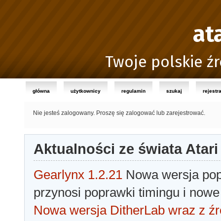
at
Twoje polskie źr
główna
użytkownicy
regulamin
szukaj
rejestr
Nie jesteś zalogowany.
Proszę się zalogować lub zarejestrować.
Aktualności ze świata Atari
Gearlynx 1.2.21
Nowa wersja popu
przynosi poprawki timingu i nowe
Nowa wersja DitherLab wraz z źr