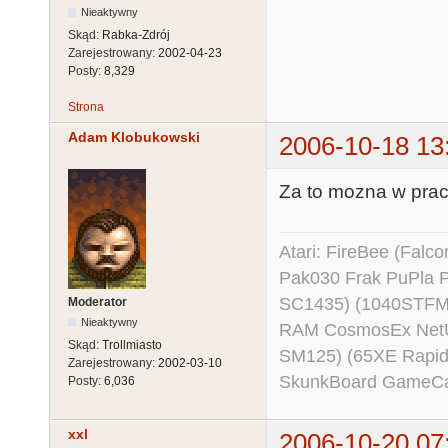
Nieaktywny
Skąd:
Rabka-Zdrój
Zarejestrowany:
2002-04-23
Posty:
8,329
Strona
Adam Klobukowski
2006-10-18 13
Za to mozna w pracy
Atari: FireBee (Fal
Pak030 Frak PuPla
SC1435) (1040STFM
Moderator
Nieaktywny
RAM CosmosEx NetU
Skąd:
Trollmiasto
SM125) (65XE Rapi
Zarejestrowany:
2002-03-10
SkunkBoard GameCart
Posty:
6,036
xxl
2006-10-20 07