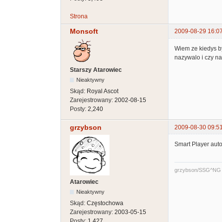
Strona
Monsoft
2009-08-29 16:0
Wiem ze kiedys by
nazywalo i czy n
Starszy Atarowiec
Nieaktywny
Skąd:
Royal Ascot
Zarejestrowany:
2002-08-15
Posty:
2,240
grzybson
2009-08-30 09:5
Smart Player auto
grzybson/SSG^NG
Atarowiec
Nieaktywny
Skąd:
Częstochowa
Zarejestrowany:
2003-05-15
Posty:
1,427