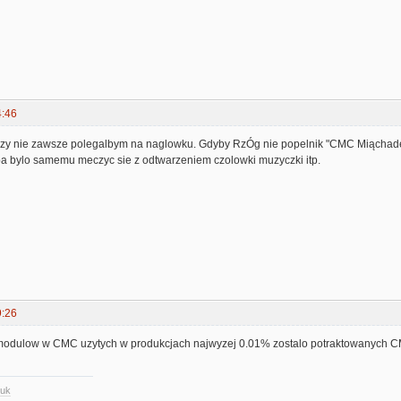
4:46
y nie zawsze polegalbym na naglowku. Gdyby RzÓg nie popelnik "CMC Miąchadełka" 
eba bylo samemu meczyc sie z odtwarzeniem czolowki muzyczki itp.
9:26
modulow w CMC uzytych w produkcjach najwyzej 0.01% zostalo potraktowanych C
.uk