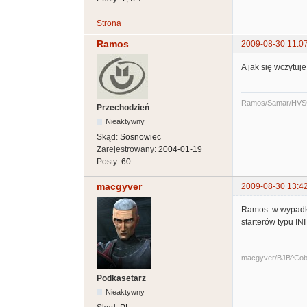
Strona
Ramos
2009-08-30 11:0
A jak się wczytu
Ramos/Samar/HVS
Przechodzień
Nieaktywny
Skąd:
Sosnowiec
Zarejestrowany:
2004-01-19
Posty:
60
macgyver
2009-08-30 13:4
Ramos: w wypadku 
starterów typu I
macgyver/BJB^Cob
Podkasetarz
Nieaktywny