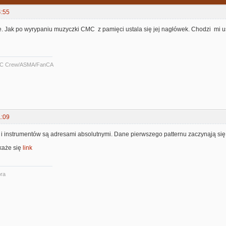
4:55
. Jak po wyrypaniu muzyczki CMC z pamięci ustala się jej nagłówek. Chodzi mi us
C Crew/ASMA/FanCA
1:09
i instrumentów są adresami absolutnymi. Dane pierwszego patternu zaczynąją się r
każe się
link
ra