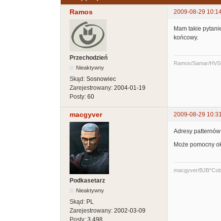
Ramos
2009-08-29 10:1
Mam takie pytanie
końcowy.
Przechodzień
Ramos/Samar/HVS
Nieaktywny
Skąd:
Sosnowiec
Zarejestrowany:
2004-01-19
Posty:
60
macgyver
2009-08-29 10:3
Adresy patternów 
Może pomocny o
macgyver/BJB^Cob
Podkasetarz
Nieaktywny
Skąd:
PL
Zarejestrowany:
2002-03-09
Posty:
3,498