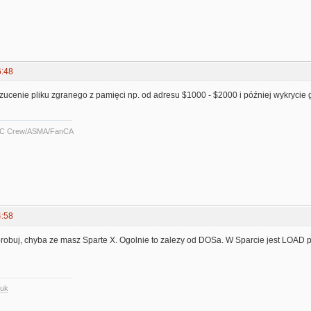
6:48
zucenie pliku zgranego z pamięci np. od adresu $1000 - $2000 i później wykrycie 
C Crew/ASMA/FanCA
4:58
robuj, chyba ze masz Sparte X. Ogolnie to zalezy od DOSa. W Sparcie jest LOAD p
.uk