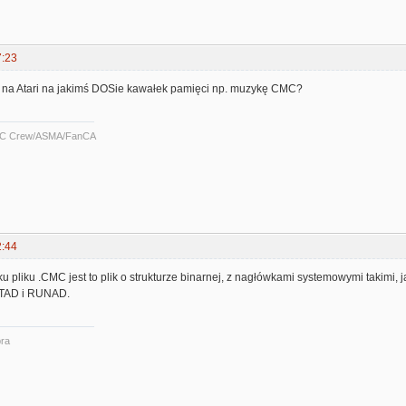
7:23
je na Atari na jakimś DOSie kawałek pamięci np. muzykę CMC?
C Crew/ASMA/FanCA
2:44
pliku .CMC jest to plik o strukturze binarnej, z nagłówkami systemowymi takimi, j
NITAD i RUNAD.
ra