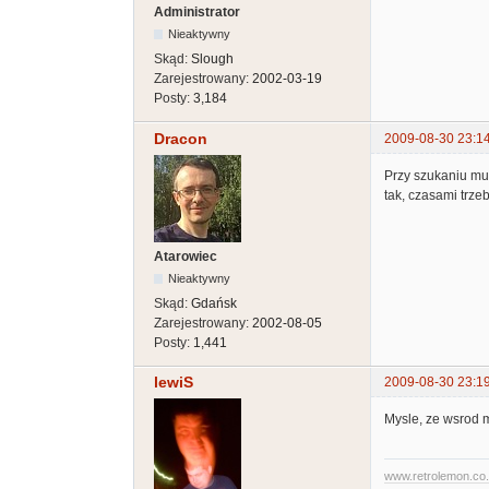
Administrator
Nieaktywny
Skąd:
Slough
Zarejestrowany:
2002-03-19
Posty:
3,184
Dracon
2009-08-30 23:1
Przy szukaniu muz
tak, czasami trz
Atarowiec
Nieaktywny
Skąd:
Gdańsk
Zarejestrowany:
2002-08-05
Posty:
1,441
lewiS
2009-08-30 23:1
Mysle, ze wsrod 
www.retrolemon.co