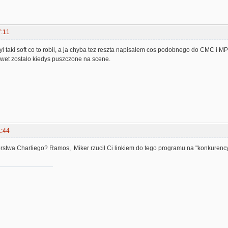
7:11
l taki soft co to robil, a ja chyba tez reszta napisalem cos podobnego do CMC i MP
awet zostalo kiedys puszczone na scene.
1:44
rstwa Charliego? Ramos, Miker rzucił Ci linkiem do tego programu na "konkurency