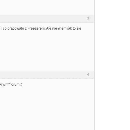
3
T co pracowalo z Freezerem. Ale nie wiem jak to sie
4
jnym" forum ;)