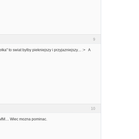
9
to swiat bylby piekniejszy i przyjazniejszy.... :> A
10
MM.... Wiec mozna pominac.