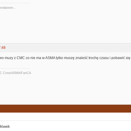
 endianem...
7:48
o muzy z CMC co nie ma w ASMA tylko muszę znaleść trochę czasu i pobawić się w
C Crew/ASMA/FanCA
główek