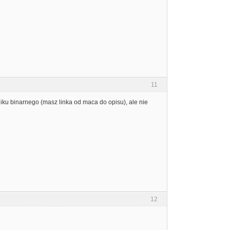
11
ku binarnego (masz linka od maca do opisu), ale nie
12