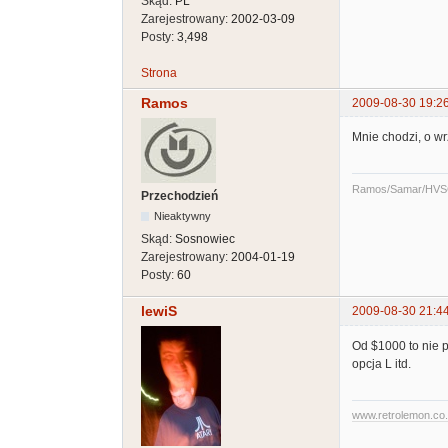
Skąd:
PL
Zarejestrowany:
2002-03-09
Posty:
3,498
Strona
Ramos
2009-08-30 19:2
Mnie chodzi, o wr
Ramos/Samar/HVS
Przechodzień
Nieaktywny
Skąd:
Sosnowiec
Zarejestrowany:
2004-01-19
Posty:
60
lewiS
2009-08-30 21:4
Od $1000 to nie p
opcja L itd.
www.retrolemon.co