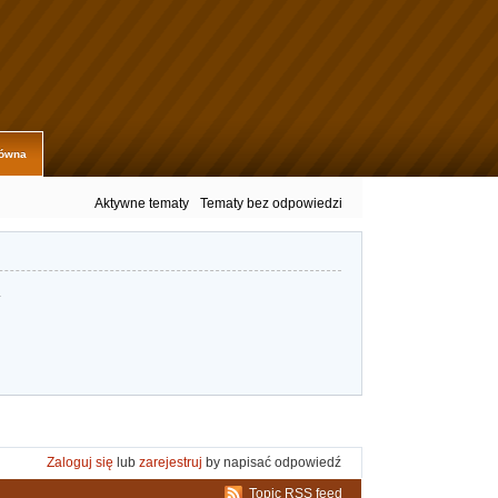
łówna
Aktywne tematy
Tematy bez odpowiedzi
.
Zaloguj się
lub
zarejestruj
by napisać odpowiedź
Topic RSS feed