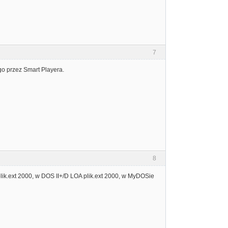
7
go przez Smart Playera.
8
lik.ext 2000, w DOS II+/D LOA plik.ext 2000, w MyDOSie