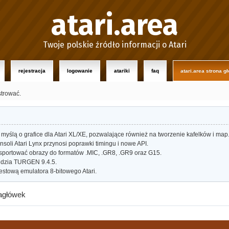
atari.area
Twoje polskie źródło informacji o Atari
rejestracja
logowanie
atariki
faq
atari.area strona g
strować.
myślą o grafice dla Atari XL/XE, pozwalające również na tworzenie kafelków i map
oli Atari Lynx przynosi poprawki timingu i nowe API.
portować obrazy do formatów .MIC, .GR8, .GR9 oraz G15.
dzia TURGEN 9.4.5.
estową emulatora 8-bitowego Atari.
agłówek