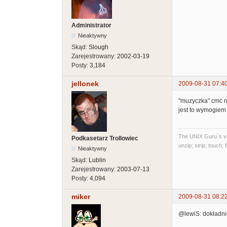
Administrator
Nieaktywny
Skąd:
Slough
Zarejestrowany:
2002-03-19
Posty:
3,184
jellonek
2009-08-31 07:4
"muzyczka" cmc n
jest to wymogiem 
The UNIX Guru`s vi
Podkasetarz Trollowiec
unzip; strip; touch;
Nieaktywny
Skąd:
Lublin
Zarejestrowany:
2003-07-13
Posty:
4,094
miker
2009-08-31 08:2
@lewiS: dokładnie