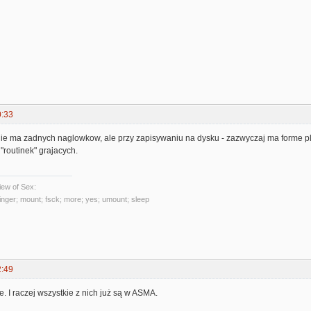
0:33
ie ma zadnych naglowkow, ale przy zapisywaniu na dysku - zazwyczaj ma forme pli
"routinek" grajacych.
ew of Sex:
 finger; mount; fsck; more; yes; umount; sleep
2:49
. I raczej wszystkie z nich już są w ASMA.