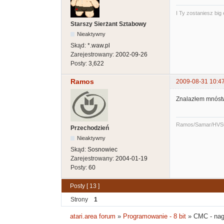
I Ty zostaniesz big
Starszy Sierżant Sztabowy
Nieaktywny
Skąd:
*.waw.pl
Zarejestrowany:
2002-09-26
Posty:
3,622
Ramos
2009-08-31 10:4
Znalazłem mnóstw
Ramos/Samar/HVS
Przechodzień
Nieaktywny
Skąd:
Sosnowiec
Zarejestrowany:
2004-01-19
Posty:
60
Posty [ 13 ]
Strony
1
atari.area forum
»
Programowanie - 8 bit
»
CMC - na