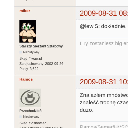
miker
2009-08-31 08
@lewiS: dokładnie. 
I Ty zostaniesz big e
Starszy Sierżant Sztabowy
Nieaktywny
Skąd:
*.waw.pl
Zarejestrowany:
2002-09-26
Posty:
3,622
Ramos
2009-08-31 10
Znalazłem mnóstwo
znaleść trochę czas
dużo.
Przechodzień
Nieaktywny
Skąd:
Sosnowiec
Ramos/Samar/HVSC