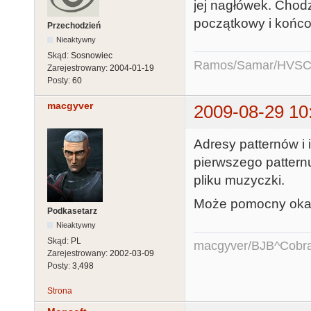
jej nagłówek. Chodz
początkowy i końc
Przechodzień
Nieaktywny
Skąd:
Sosnowiec
Ramos/Samar/HVSC
Zarejestrowany:
2004-01-19
Posty:
60
macgyver
2009-08-29 10
Adresy patternów i
pierwszego patternu
pliku muzyczki.
Może pomocny oka
Podkasetarz
Nieaktywny
Skąd:
PL
macgyver/BJB^Cobr
Zarejestrowany:
2002-03-09
Posty:
3,498
Strona