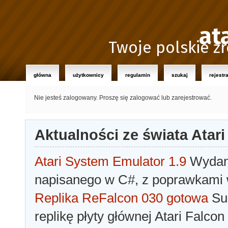
at
Twoje polskie źr
główna
użytkownicy
regulamin
szukaj
rejestr
Nie jesteś zalogowany.
Proszę się zalogować lub zarejestrować.
Aktualności ze świata Atari
Atari System Emulator 1.9
Wydano
napisanego w C#, z poprawkami w
Replika ReFalcon 030 gotowa
Sua
replikę płyty głównej Atari Falcon