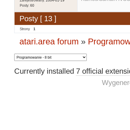
Zarejestrowany:
2004-01-19
Posty:
60
Posty [ 13 ]
Strony
1
atari.area forum
»
Programowa
Currently installed
7 official extens
Wygenero