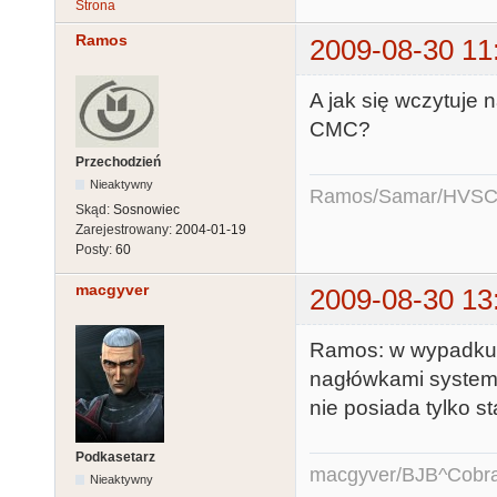
Strona
Ramos
2009-08-30 11
A jak się wczytuje
CMC?
Przechodzień
Nieaktywny
Ramos/Samar/HVSC
Skąd:
Sosnowiec
Zarejestrowany:
2004-01-19
Posty:
60
macgyver
2009-08-30 13
Ramos: w wypadku pl
nagłówkami systemo
nie posiada tylko s
Podkasetarz
macgyver/BJB^Cobr
Nieaktywny