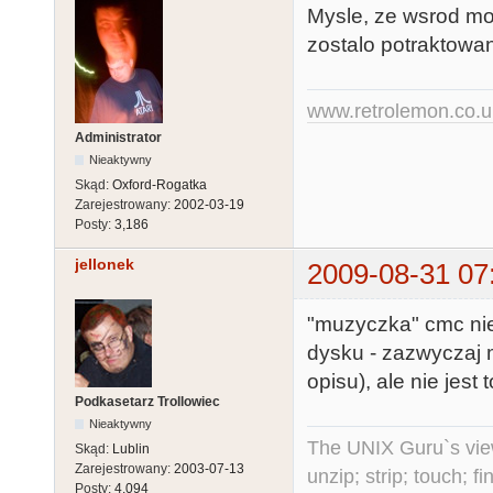
Mysle, ze wsrod m
zostalo potraktow
www.retrolemon.co.u
Administrator
Nieaktywny
Skąd:
Oxford-Rogatka
Zarejestrowany:
2002-03-19
Posty:
3,186
jellonek
2009-08-31 07
"muzyczka" cmc ni
dysku - zazwyczaj 
opisu), ale nie jest
Podkasetarz Trollowiec
Nieaktywny
The UNIX Guru`s vie
Skąd:
Lublin
Zarejestrowany:
2003-07-13
unzip; strip; touch; 
Posty:
4,094