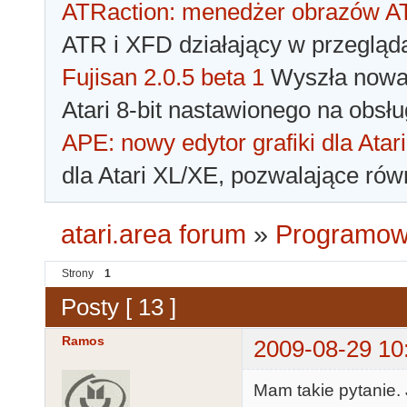
ATRaction: menedżer obrazów 
ATR i XFD działający w przegląda
Fujisan 2.0.5 beta 1
Wyszła nowa 
Atari 8-bit nastawionego na obsłu
APE: nowy edytor grafiki dla Atari
dla Atari XL/XE, pozwalające rów
atari.area forum
»
Programowa
Strony
1
Posty [ 13 ]
Ramos
2009-08-29 10
Mam takie pytanie.