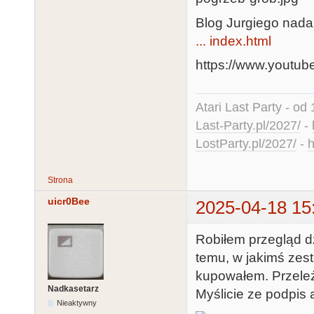
Blog Jurgiego nadal
... index.html
https://www.yout
Atari Last Party - od 
Last-Party.pl/2027/
-
LostParty.pl/2027/
-
h
Strona
uicr0Bee
2025-04-18 15
Robiłem przegląd dżo
temu, w jakimś zes
kupowałem. Przeleż
Nadkasetarz
Myślicie ze podpis
Nieaktywny