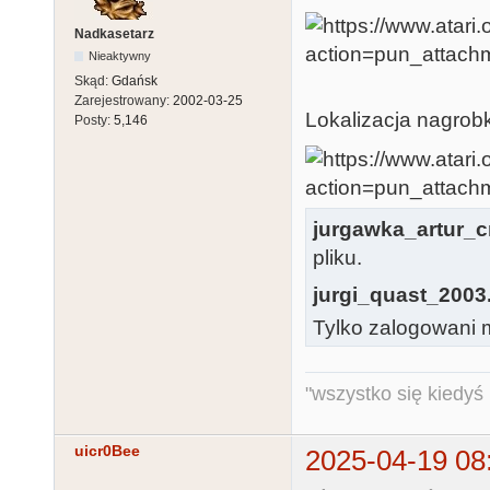
Nadkasetarz
Nieaktywny
Skąd:
Gdańsk
Zarejestrowany:
2002-03-25
Lokalizacja nagrobk
Posty:
5,146
jurgawka_artur_c
pliku.
jurgi_quast_2003
Tylko zalogowani m
"wszystko się kiedyś k
uicr0Bee
2025-04-19 08