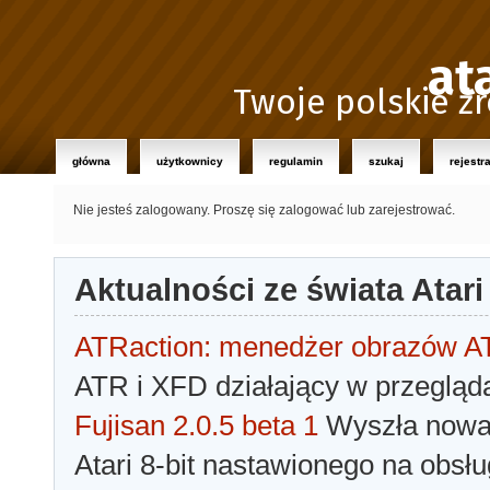
at
Twoje polskie źr
główna
użytkownicy
regulamin
szukaj
rejestr
Nie jesteś zalogowany.
Proszę się zalogować lub zarejestrować.
Aktualności ze świata Atari
ATRaction: menedżer obrazów 
ATR i XFD działający w przegląda
Fujisan 2.0.5 beta 1
Wyszła nowa 
Atari 8-bit nastawionego na obsłu