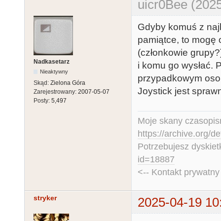
uicr0Bee (2025
Gdyby komuś z najbl
pamiątce, to mogę o
(członkowie grupy?
Nadkasetarz
i komu go wysłać. 
Nieaktywny
przypadkowym oso
Skąd:
Zielona Góra
Joystick jest spraw
Zarejestrowany:
2007-05-07
Posty:
5,497
Moje skany czasopism
https://archive.org/d
Potrzebujesz dyskiet
id=18887
<-- Kontakt prywatn
stryker
2025-04-19 10