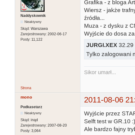
Grafika - z bloga Ar
Wiersz - jakże traf
Naddyskownik
źródła...
Nieaktywny
Muza - z dysku z CM
Skąd:
Warszawa
Wyjście do dosa za
Zarejestrowany:
2002-06-17
Posty:
11,122
JURGI.XEX
32.29 
Tylko zalogowani m
Sikor umarł...
Strona
mono
2011-08-06 21
Podkasetarz
Wyjście przez STAR
Nieaktywny
Skąd:
inąd
Selft test w GR.10 :
Zarejestrowany:
2007-08-20
Ale bardzo fajny try
Posty:
3,064