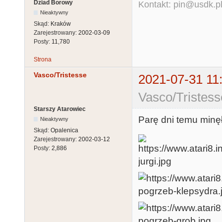
Dziad Borowy
Kontakt: pin@usdk.p
Nieaktywny
Skąd:
Kraków
Zarejestrowany:
2002-03-09
Posty:
11,780
Strona
Vasco/Tristesse
2021-07-31 11
Vasco/Tristess
Starszy Atarowiec
Parę dni temu minęł
Nieaktywny
Skąd:
Opalenica
Zarejestrowany:
2002-03-12
Posty:
2,886