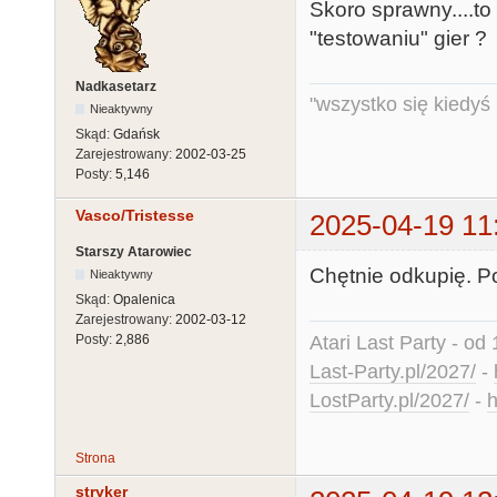
Skoro sprawny....t
"testowaniu" gier ?
Nadkasetarz
"wszystko się kiedyś k
Nieaktywny
Skąd:
Gdańsk
Zarejestrowany:
2002-03-25
Posty:
5,146
Vasco/Tristesse
2025-04-19 11
Starszy Atarowiec
Chętnie odkupię. P
Nieaktywny
Skąd:
Opalenica
Zarejestrowany:
2002-03-12
Atari Last Party - od 
Posty:
2,886
Last-Party.pl/2027/
-
LostParty.pl/2027/
-
h
Strona
stryker