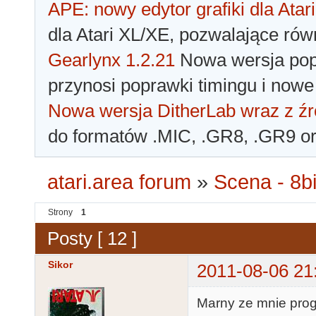
APE: nowy edytor grafiki dla Atari
dla Atari XL/XE, pozwalające rów
Gearlynx 1.2.21
Nowa wersja popu
przynosi poprawki timingu i nowe
Nowa wersja DitherLab wraz z źr
do formatów .MIC, .GR8, .GR9 o
atari.area forum
»
Scena - 8bi
Strony
1
Posty [ 12 ]
Sikor
2011-08-06 21
Marny ze mnie progra