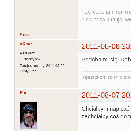
hex, code and ror'n'ro
niewiedza buduje, wi
Strona
sOnar
2011-08-06 23
Referent
Podoba mi się. Dobr
Nieaktywny
Zarejestrowany:
2011-05-09
Posty:
356
[opuściłem to miejsc
Pin
2011-08-07 20
Chciałbym napisać z
zechciałby coś do 