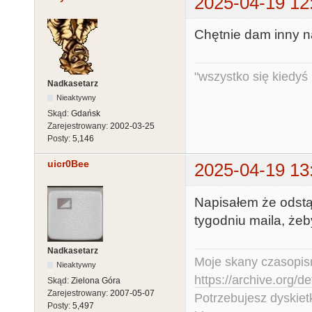
2025-04-19 12
Chętnie dam inny na
"wszystko się kiedyś k
Nadkasetarz
Nieaktywny
Skąd:
Gdańsk
Zarejestrowany:
2002-03-25
Posty:
5,146
uicr0Bee
2025-04-19 13
Napisałem że odst
tygodniu maila, że
Nadkasetarz
Moje skany czasopism
Nieaktywny
https://archive.org/d
Skąd:
Zielona Góra
Zarejestrowany:
2007-05-07
Potrzebujesz dyskiet
Posty:
5,497