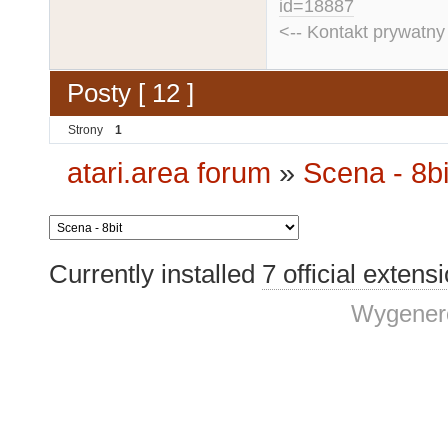
id=18887
<-- Kontakt prywatn
Posty [ 12 ]
Strony
1
atari.area forum
»
Scena - 8bi
Currently installed
7 official extens
Wygenero