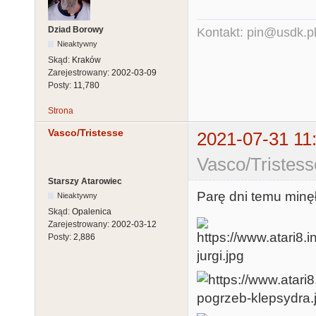
Dziad Borowy
Kontakt: pin@usdk.p
Nieaktywny
Skąd:
Kraków
Zarejestrowany:
2002-03-09
Posty:
11,780
Strona
Vasco/Tristesse
2021-07-31 11
Vasco/Tristess
Starszy Atarowiec
Parę dni temu minęł
Nieaktywny
Skąd:
Opalenica
Zarejestrowany:
2002-03-12
Posty:
2,886