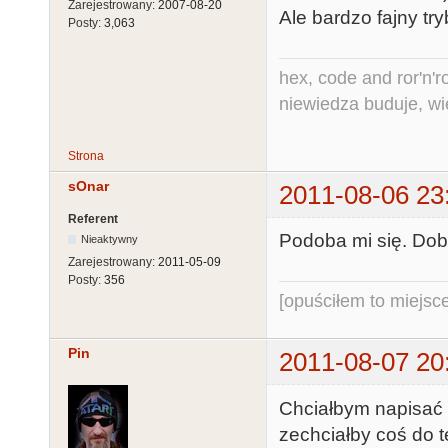
Zarejestrowany:
2007-08-20
Ale bardzo fajny try
Posty:
3,063
hex, code and ror'n'ro
niewiedza buduje, wi
Strona
sOnar
2011-08-06 23
Referent
Podoba mi się. Dobr
Nieaktywny
Zarejestrowany:
2011-05-09
Posty:
356
[opuściłem to miejsc
Pin
2011-08-07 20
Chciałbym napisać z
zechciałby coś do 