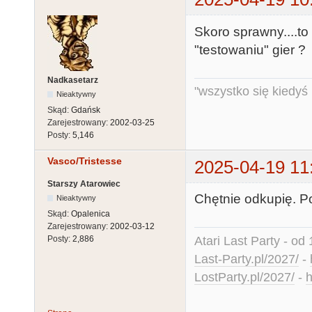
Skoro sprawny....t
"testowaniu" gier ?
Nadkasetarz
"wszystko się kiedyś k
Nieaktywny
Skąd:
Gdańsk
Zarejestrowany:
2002-03-25
Posty:
5,146
Vasco/Tristesse
2025-04-19 11
Starszy Atarowiec
Chętnie odkupię. P
Nieaktywny
Skąd:
Opalenica
Zarejestrowany:
2002-03-12
Atari Last Party - od 
Posty:
2,886
Last-Party.pl/2027/
-
LostParty.pl/2027/
-
h