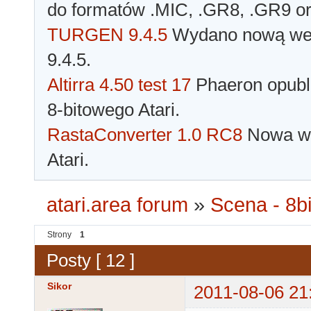
do formatów .MIC, .GR8, .GR9 o
TURGEN 9.4.5
Wydano nową wer
9.4.5.
Altirra 4.50 test 17
Phaeron opubli
8-bitowego Atari.
RastaConverter 1.0 RC8
Nowa wer
Atari.
atari.area forum
»
Scena - 8bi
Strony
1
Posty [ 12 ]
Sikor
2011-08-06 21