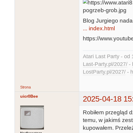
Blog Jurgiego nadal
... index.html
https://www.yout
Atari Last Party - od 
Last-Party.pl/2027/
-
LostParty.pl/2027/
-
h
Strona
uicr0Bee
2025-04-18 15
Robiłem przegląd dżo
temu, w jakimś zes
kupowałem. Przeleż