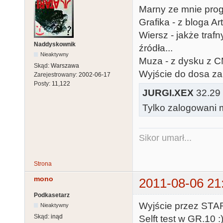
Marny ze mnie progra
Grafika - z bloga Ar
Wiersz - jakże traf
Naddyskownik
źródła...
Nieaktywny
Muza - z dysku z CM
Skąd:
Warszawa
Wyjście do dosa za
Zarejestrowany:
2002-06-17
Posty:
11,122
JURGI.XEX
32.29 
Tylko zalogowani m
Sikor umarł...
Strona
mono
2011-08-06 21
Podkasetarz
Wyjście przez STAR
Nieaktywny
Skąd:
inąd
Selft test w GR.10 :