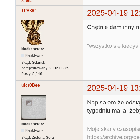
Strona
stryker
2025-04-19 12
Chętnie dam inny na
"wszystko się kiedyś k
Nadkasetarz
Nieaktywny
Skąd:
Gdańsk
Zarejestrowany:
2002-03-25
Posty:
5,146
uicr0Bee
2025-04-19 13
Napisałem że odst
tygodniu maila, że
Nadkasetarz
Moje skany czasopism
Nieaktywny
https://archive.org/d
Skąd:
Zielona Góra