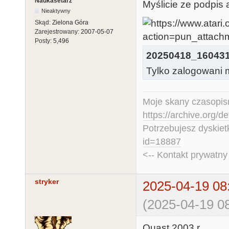
Nadkasetarz
Myślicie ze podpis
Nieaktywny
Skąd:
Zielona Góra
Zarejestrowany:
2007-05-07
Posty:
5,496
20250418_160431
Tylko zalogowani m
Moje skany czasopism
https://archive.org/d
Potrzebujesz dyskiet
id=18887
<-- Kontakt prywatn
stryker
2025-04-19 08
(2025-04-19 08
Quast 2003 r.