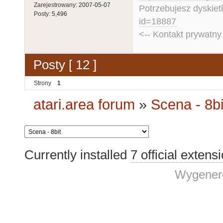
Zarejestrowany:
2007-05-07
Potrzebujesz dyskiet
Posty:
5,496
id=18887
<-- Kontakt prywatn
Posty [ 12 ]
Strony
1
atari.area forum
»
Scena - 8bi
Currently installed
7 official extens
Wygenero