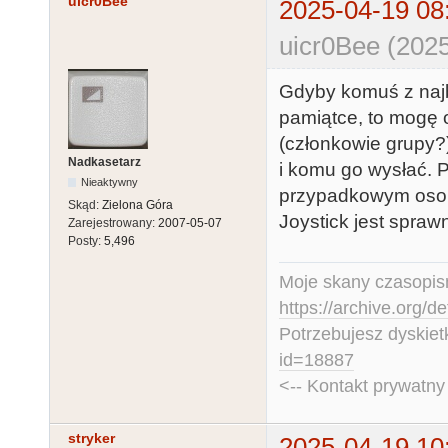
uicr0Bee
2025-04-19 08
uicr0Bee (2025
Gdyby komuś z najbl
pamiątce, to mogę o
(członkowie grupy?
Nadkasetarz
i komu go wysłać. 
Nieaktywny
przypadkowym oso
Skąd:
Zielona Góra
Joystick jest spraw
Zarejestrowany:
2007-05-07
Posty:
5,496
Moje skany czasopism
https://archive.org/d
Potrzebujesz dyskiet
id=18887
<-- Kontakt prywatn
stryker
2025-04-19 10