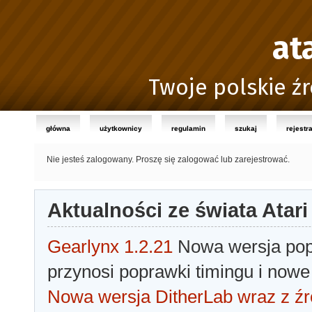
at
Twoje polskie źr
główna
użytkownicy
regulamin
szukaj
rejestr
Nie jesteś zalogowany.
Proszę się zalogować lub zarejestrować.
Aktualności ze świata Atari
Gearlynx 1.2.21
Nowa wersja popu
przynosi poprawki timingu i nowe
Nowa wersja DitherLab wraz z źr