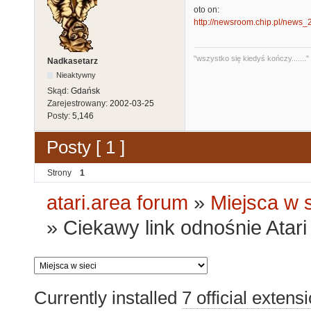
oto on:
http://newsroom.chip.pl/news_
"wszystko się kiedyś kończy......."
Nadkasetarz
Nieaktywny
Skąd:
Gdańsk
Zarejestrowany:
2002-03-25
Posty:
5,146
Posty [ 1 ]
Strony
1
atari.area forum
»
Miejsca w s
»
Ciekawy link odnośnie Atari 
Currently installed
7 official extens