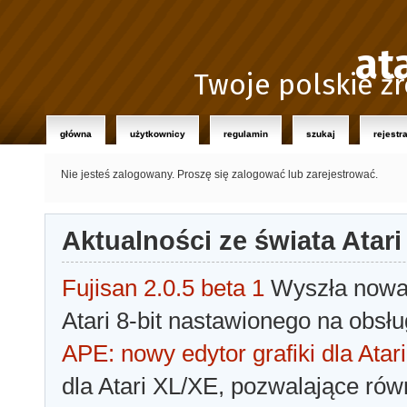
at
Twoje polskie źr
główna
użytkownicy
regulamin
szukaj
rejestr
Nie jesteś zalogowany.
Proszę się zalogować lub zarejestrować.
Aktualności ze świata Atari
Fujisan 2.0.5 beta 1
Wyszła nowa 
Atari 8-bit nastawionego na obsłu
APE: nowy edytor grafiki dla Atari
dla Atari XL/XE, pozwalające rów