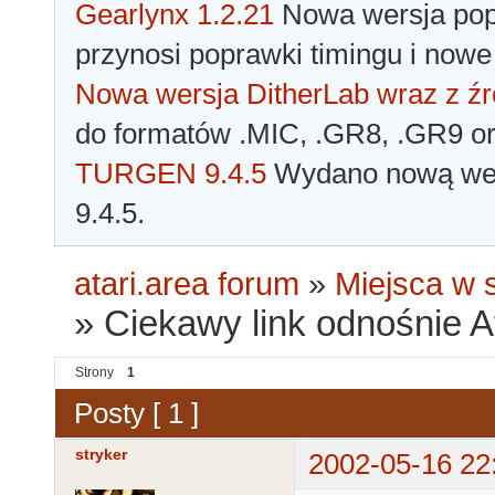
Gearlynx 1.2.21
Nowa wersja popu
przynosi poprawki timingu i nowe
Nowa wersja DitherLab wraz z źr
do formatów .MIC, .GR8, .GR9 o
TURGEN 9.4.5
Wydano nową wer
9.4.5.
atari.area forum
»
Miejsca w s
»
Ciekawy link odnośnie Ata
Strony
1
Posty [ 1 ]
stryker
2002-05-16 22