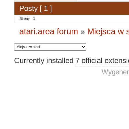
Posty [ 1 ]
Strony
1
atari.area forum
»
Miejsca w s
Currently installed
7 official extens
Wygener