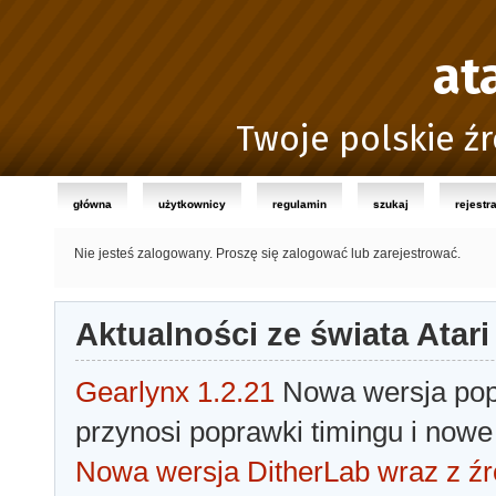
at
Twoje polskie źr
główna
użytkownicy
regulamin
szukaj
rejestr
Nie jesteś zalogowany.
Proszę się zalogować lub zarejestrować.
Aktualności ze świata Atari
Gearlynx 1.2.21
Nowa wersja popu
przynosi poprawki timingu i nowe
Nowa wersja DitherLab wraz z źr