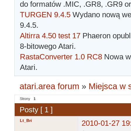
do formatów .MIC, .GR8, .GR9 o
TURGEN 9.4.5
Wydano nową wer
9.4.5.
Altirra 4.50 test 17
Phaeron opubli
8-bitowego Atari.
RastaConverter 1.0 RC8
Nowa wer
Atari.
atari.area forum
»
Miejsca w s
Strony
1
Posty [ 1 ]
Lt_Bri
2010-01-27 19