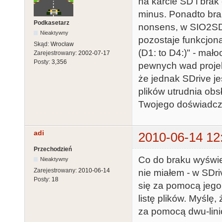
na karcie SD i brak
minus. Ponadto bra
Podkasetarz
nonsens, w SIO2SD 
Nieaktywny
pozostaje funkcjon
Skąd:
Wrocław
(D1: to D4:)" - mał
Zarejestrowany:
2002-07-17
Posty:
3,356
pewnych wad projek
że jednak SDrive j
plików utrudnia obsł
Twojego doświadcz
adi
2010-06-14 12
Przechodzień
Co do braku wyświe
Nieaktywny
Zarejestrowany:
2010-06-14
nie miałem - w SDri
Posty:
18
się za pomocą jego 
listę plików. Myślę
za pomocą dwu-lin