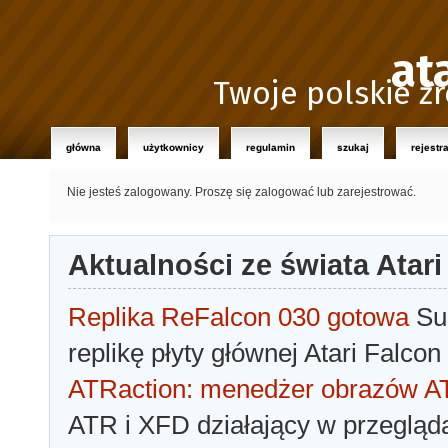
at
Twoje polskie źr
główna
użytkownicy
regulamin
szukaj
rejestr
Nie jesteś zalogowany.
Proszę się zalogować lub zarejestrować.
Aktualności ze świata Atari
Replika ReFalcon 030 gotowa
Sua
replikę płyty głównej Atari Falcon
ATRaction: menedżer obrazów 
ATR i XFD działający w przegląda