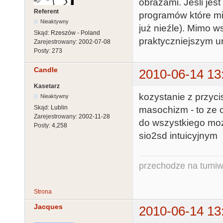
obrazami. Jeśli jest
Referent
programów które mie
Nieaktywny
już nieźle). Mimo 
Skąd:
Rzeszów - Poland
praktyczniejszym u
Zarejestrowany:
2002-07-08
Posty:
273
Candle
2010-06-14 13
Kasetarz
kozystanie z przyci
Nieaktywny
Skąd:
Lublin
masochizm - to ze c
Zarejestrowany:
2002-11-28
do wszystkiego moz
Posty:
4,258
sio2sd intuicyjnym
przechodze na tumiw
Strona
Jacques
2010-06-14 13