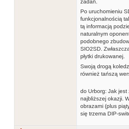
zadań.
Po uruchomieniu S
funkcjonalnością t
tą informacją podzi
naturalnym oponente
podobnego zbudować
SIO2SD. Zwłaszcza,
płytki drukowanej.
Swoją drogą koledz
również tańszą wers
do Urborg: Jak jest
najbliższej okazji. 
obrazami (plus pią
się trzema DIP-swit