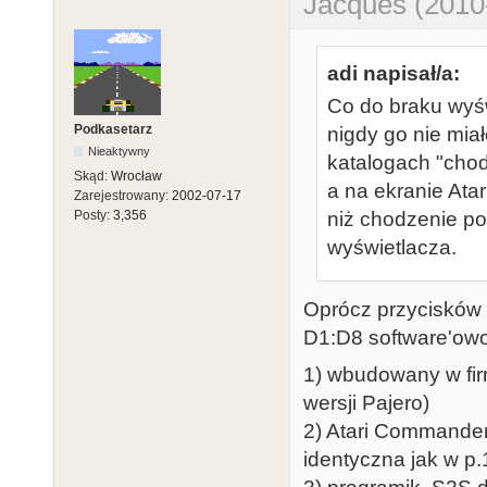
Jacques (2010
adi napisał/a:
Co do braku wyśw
Podkasetarz
nigdy go nie miał
Nieaktywny
katalogach "chod
Skąd:
Wrocław
a na ekranie Atar
Zarejestrowany:
2002-07-17
Posty:
3,356
niż chodzenie p
wyświetlacza.
Oprócz przyciskó
D1:D8 software'owo
1) wbudowany w fir
wersji Pajero)
2) Atari Commander
identyczna jak w p.