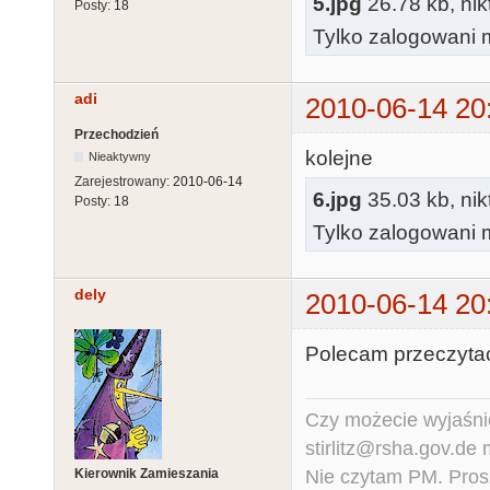
5.jpg
26.78 kb, nik
Posty:
18
Tylko zalogowani m
adi
2010-06-14 20
Przechodzień
kolejne
Nieaktywny
Zarejestrowany:
2010-06-14
6.jpg
35.03 kb, nik
Posty:
18
Tylko zalogowani m
dely
2010-06-14 20
Polecam przeczyta
Czy możecie wyjaśnić
stirlitz@rsha.gov.de
Nie czytam PM. Pros
Kierownik Zamieszania