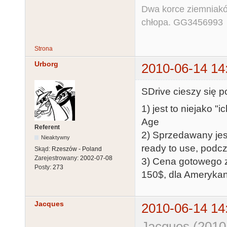
Dwa korce ziemniaków
chłopa. GG3456993
Strona
Urborg
2010-06-14 14
SDrive cieszy się 
1) jest to niejako "
Age
Referent
2) Sprzedawany jes
Nieaktywny
ready to use, podc
Skąd:
Rzeszów - Poland
Zarejestrowany:
2002-07-08
3) Cena gotowego z
Posty:
273
150$, dla Amerykan
Jacques
2010-06-14 14
Jacques (2010