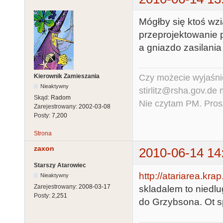
Mógłby się ktoś wz
przeprojektowanie 
a gniazdo zasilania z
Czy możecie wyjaśnić
Kierownik Zamieszania
Nieaktywny
stirlitz@rsha.gov.de
Skąd:
Radom
Nie czytam PM. Pros
Zarejestrowany:
2002-03-08
Posty:
7,200
Strona
zaxon
2010-06-14 14
Starszy Atarowiec
http://atariarea.kr
Nieaktywny
Zarejestrowany:
2008-03-17
skladalem to niedlu
Posty:
2,251
do Grzybsona. Ot s