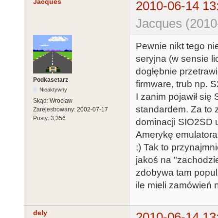
Jacques
2010-06-14 13
Jacques (2010
Pewnie nikt tego ni
seryjna (w sensie l
dogłębnie przetraw
Podkasetarz
firmware, trub np. S
Nieaktywny
I zanim pojawił się
Skąd:
Wrocław
standardem. Za to 
Zarejestrowany:
2002-07-17
Posty:
3,356
dominacji SIO2SD u 
Amerykę emulatora 
;) Tak to przynajmn
jakoś na "zachodzi
zdobywa tam popula
ile mieli zamówień
dely
2010-06-14 13