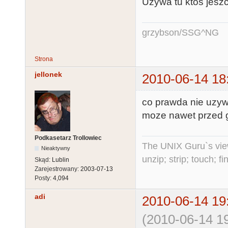
Używa tu ktoś jeszc
grzybson/SSG^NG
Strona
jellonek
2010-06-14 18
co prawda nie uzyw
moze nawet przed g
Podkasetarz Trollowiec
The UNIX Guru`s vie
Nieaktywny
unzip; strip; touch; 
Skąd:
Lublin
Zarejestrowany:
2003-07-13
Posty:
4,094
adi
2010-06-14 19
(2010-06-14 19