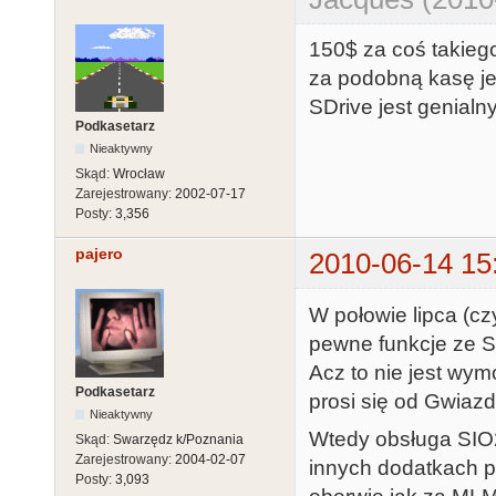
150$ za coś takiego
za podobną kasę jes
SDrive jest genial
Podkasetarz
Nieaktywny
Skąd:
Wrocław
Zarejestrowany:
2002-07-17
Posty:
3,356
pajero
2010-06-14 15
W połowie lipca (cz
pewne funkcje ze S
Acz to nie jest wy
Podkasetarz
prosi się od Gwiazdki
Nieaktywny
Wtedy obsługa SIO2S
Skąd:
Swarzędz k/Poznania
Zarejestrowany:
2004-02-07
innych dodatkach pr
Posty:
3,093