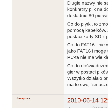
Długie nazwy nie są
konkretny plik na d
dokładnie 80 pierw
Co do płytki, to zm
pomocą kabelków. J
postaci karty SD z 
Co do FAT16 - nie 
jako FAT16 i mogę t
PC-ta nie ma wielki
Co do doświadczeń 
gier w postaci pikó
Wszytko działało pr
ma to swój "smacze
Jacques
2010-06-14 12