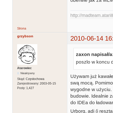
oberwie jak za M
http://madteam.atari8
Strona
grzybson
2010-06-14 16
zaxon napisał/a
poszlo w koncu 
Atarowiec
Nieaktywny
Używam już kawałek
Skąd:
Częstochowa
swą mocą. Pomimo s
Zarejestrowany:
2003-05-15
Posty:
1,427
wygodne w użyciu. I 
budowie. Idealnie 
do IDEa do ładowan
Urborg, adi (i resz