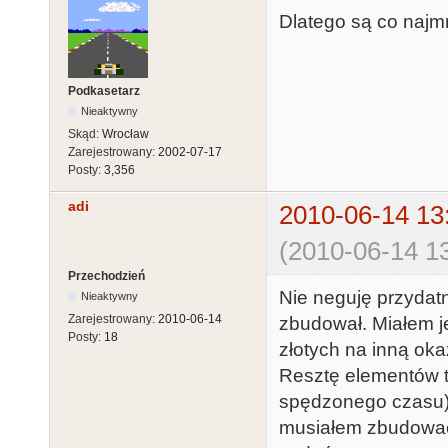
Dlatego są co najmn
Podkasetarz
Nieaktywny
Skąd:
Wrocław
Zarejestrowany:
2002-07-17
Posty:
3,356
adi
2010-06-14 13
(2010-06-14 13
Przechodzień
Nie neguję przyda
Nieaktywny
Zarejestrowany:
2010-06-14
zbudował. Miałem j
Posty:
18
złotych na inną oka
Resztę elementów t
spędzonego czasu).
musiałem zbudować 