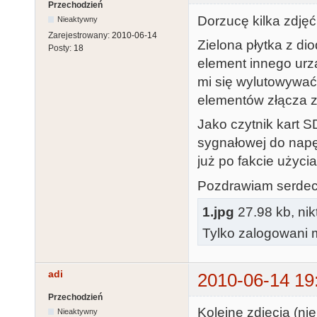
Przechodzień
Dorzucę kilka zdjęć
Nieaktywny
Zarejestrowany:
2010-06-14
Zielona płytka z di
Posty:
18
element innego urzą
mi się wylutowywać
elementów złącza z
Jako czytnik kart S
sygnałowej do napę
już po fakcie użyci
Pozdrawiam serdec
1.jpg
27.98 kb, nik
Tylko zalogowani m
adi
2010-06-14 19
Przechodzień
Kolejne zdjęcia (ni
Nieaktywny