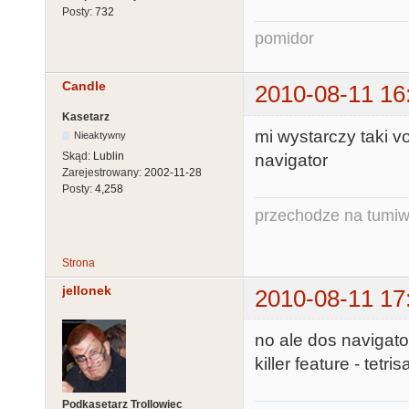
Posty:
732
pomidor
Candle
2010-08-11 16
Kasetarz
mi wystarczy taki 
Nieaktywny
Skąd:
Lublin
navigator
Zarejestrowany:
2002-11-28
Posty:
4,258
przechodze na tumiw
Strona
jellonek
2010-08-11 17
no ale dos navigato
killer feature - tetrisa
Podkasetarz Trollowiec