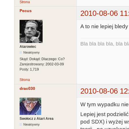
Strona
Pecus
2010-08-06 11
A to nie lepiej bled
Bla bla bla bla, bla bl
Atarowiec
Nieaktywny
Skąd:
Dokąd: Dlaczego: Co?
Zarejestrowany:
2002-03-09
Posty:
1,719
Strona
drac030
2010-08-06 12
W tym wypadku nie 
Lepiej jest podziel
Swołocz z Atari Area
pod SDX) i wyżej ws
Nieaktywny