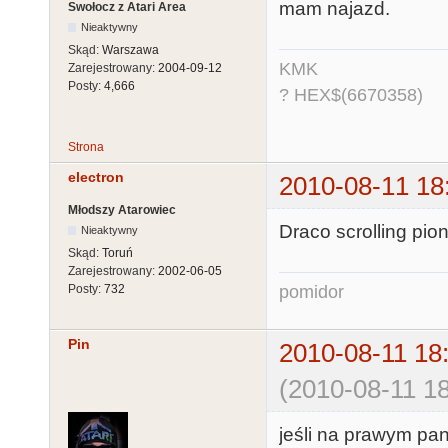
mam najazd.
Swołocz z Atari Area
Nieaktywny
Skąd:
Warszawa
KMK
Zarejestrowany:
2004-09-12
Posty:
4,666
? HEX$(6670358)
Strona
electron
2010-08-11 18
Młodszy Atarowiec
Draco scrolling pionow
Nieaktywny
Skąd:
Toruń
Zarejestrowany:
2002-06-05
pomidor
Posty:
732
Pin
2010-08-11 18
(2010-08-11 18
jeśli na prawym pa