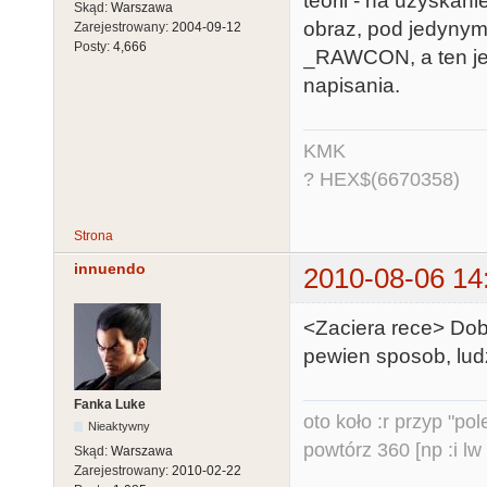
teorii - na uzyskan
Skąd:
Warszawa
obraz, pod jedynym 
Zarejestrowany:
2004-09-12
Posty:
4,666
_RAWCON, a ten jes
napisania.
KMK
? HEX$(6670358)
Strona
innuendo
2010-08-06 14
<Zaciera rece> Dobr
pewien sposob, ludz
Fanka Luke
oto koło :r przyp "pole
Nieaktywny
powtórz 360 [np :i lw 
Skąd:
Warszawa
Zarejestrowany:
2010-02-22