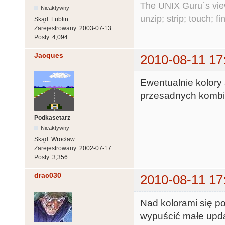
The UNIX Guru`s vie
Nieaktywny
unzip; strip; touch; 
Skąd:
Lublin
Zarejestrowany:
2003-07-13
Posty:
4,094
Jacques
2010-08-11 17
Ewentualnie kolory
przesadnych kombin
Podkasetarz
Nieaktywny
Skąd:
Wrocław
Zarejestrowany:
2002-07-17
Posty:
3,356
drac030
2010-08-11 17
Nad kolorami się po
wypuścić małe upda