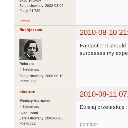
Skąd:
Kraków
Zarejestrowany:
2002-03-09
Posty:
11,780
Strona
flashjazzcat
2010-08-10 21
Fantastic! It shoul
surpasses my expec
Referent
Nieaktywny
Zarejestrowany:
2009-08-19
Posty:
388
electron
2010-08-11 07
Młodszy Atarowiec
Dzisiaj przetestuję :
Nieaktywny
Skąd:
Toruń
Zarejestrowany:
2002-06-05
pomidor
Posty:
732