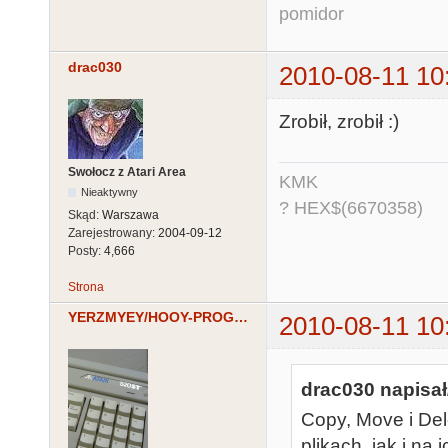
pomidor
drac030
2010-08-11 10
Zrobił, zrobił :)
Swołocz z Atari Area
KMK
Nieaktywny
? HEX$(6670358)
Skąd:
Warszawa
Zarejestrowany:
2004-09-12
Posty:
4,666
Strona
YERZMYEY/HOOY-PROGRAM
2010-08-11 10
drac030 napisał
Copy, Move i Del
plikach, jak i na