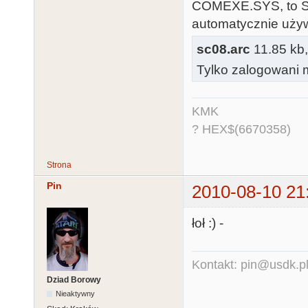
COMEXE.SYS, to SC
automatycznie uży
sc08.arc
11.85 kb,
Tylko zalogowani m
KMK
? HEX$(6670358)
Strona
Pin
2010-08-10 21
łoł :) -
Kontakt: pin@usdk.p
Dziad Borowy
Nieaktywny