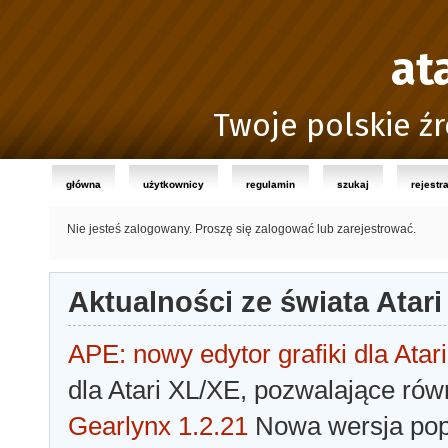
at
Twoje polskie źr
główna
użytkownicy
regulamin
szukaj
rejestr
Nie jesteś zalogowany.
Proszę się zalogować lub zarejestrować.
Aktualności ze świata Atari
APE: nowy edytor grafiki dla Atari
dla Atari XL/XE, pozwalające rów
Gearlynx 1.2.21
Nowa wersja popu