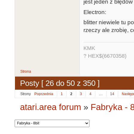
jest jeden z błędów
Electron:
blitter niewiele tu
rzeczy ale zrobię, 
KMK
? HEX$(6670358)
Strona
Posty [ 26 do 50 z 350 ]
Strony
Poprzednia
1
2
3
4
…
14
Następ
atari.area forum
»
Fabryka - 8