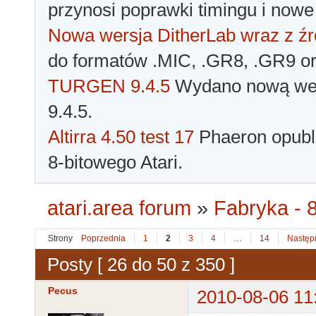
przynosi poprawki timingu i nowe
Nowa wersja DitherLab wraz z źr
do formatów .MIC, .GR8, .GR9 o
TURGEN 9.4.5
Wydano nową wer
9.4.5.
Altirra 4.50 test 17
Phaeron opubli
8-bitowego Atari.
atari.area forum
»
Fabryka - 8
Strony
Poprzednia
1
2
3
4
…
14
Następ
Posty [ 26 do 50 z 350 ]
Pecus
2010-08-06 11