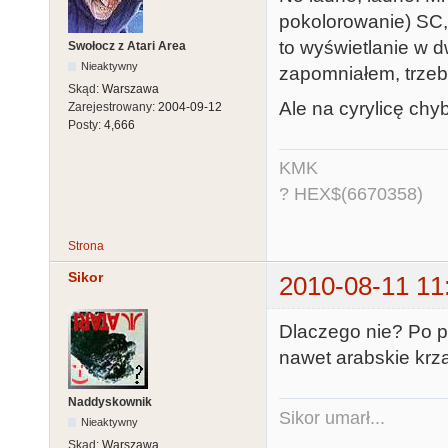
pokolorowanie) SC,
to wyświetlanie w 
Swołocz z Atari Area
Nieaktywny
zapomniałem, trzeb
Skąd:
Warszawa
Ale na cyrylicę chy
Zarejestrowany:
2004-09-12
Posty:
4,666
KMK
? HEX$(6670358)
Strona
Sikor
2010-08-11 11
Dlaczego nie? Po pr
nawet arabskie krzac
Naddyskownik
Sikor umarł...
Nieaktywny
Skąd:
Warszawa