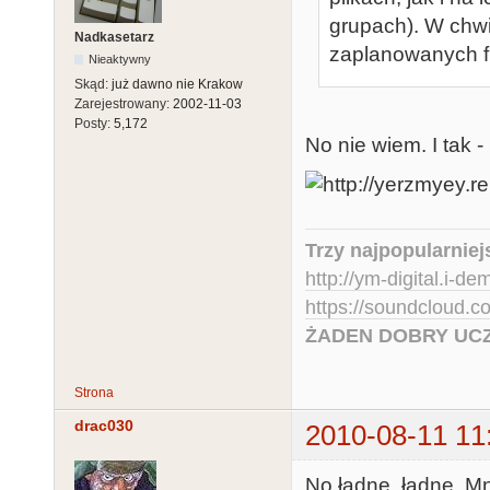
grupach). W chw
Nadkasetarz
zaplanowanych fu
Nieaktywny
Skąd:
już dawno nie Krakow
Zarejestrowany:
2002-11-03
Posty:
5,172
No nie wiem. I tak -
Trzy najpopularniej
http://ym-digital.i-de
https://soundcloud.
ŻADEN DOBRY UCZ
Strona
drac030
2010-08-11 11
No ładne, ładne. Mn