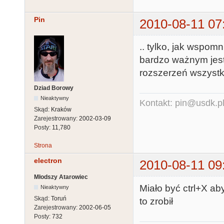
Pin
2010-08-11 07
.. tylko, jak wspo
bardzo ważnym jes
rozszerzeń wszyst
Dziad Borowy
Nieaktywny
Kontakt: pin@usdk.p
Skąd:
Kraków
Zarejestrowany:
2002-03-09
Posty:
11,780
Strona
electron
2010-08-11 09
Młodszy Atarowiec
Miało być ctrl+X a
Nieaktywny
Skąd:
Toruń
to zrobił
Zarejestrowany:
2002-06-05
Posty:
732