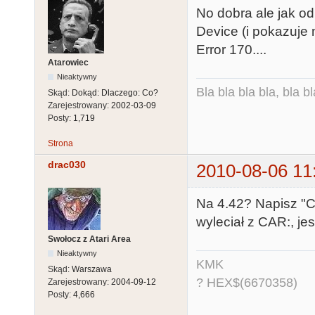
No dobra ale jak od
Device (i pokazuje 
Error 170....
Atarowiec
Nieaktywny
Bla bla bla bla, bla bl
Skąd:
Dokąd: Dlaczego: Co?
Zarejestrowany:
2002-03-09
Posty:
1,719
Strona
drac030
2010-08-06 11
Na 4.42? Napisz "C
wyleciał z CAR:, je
Swołocz z Atari Area
Nieaktywny
KMK
Skąd:
Warszawa
? HEX$(6670358)
Zarejestrowany:
2004-09-12
Posty:
4,666