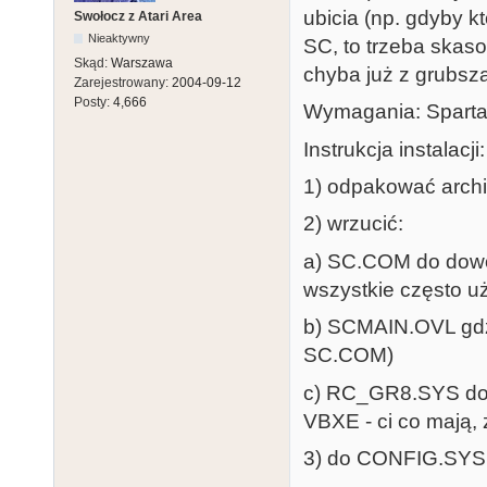
ubicia (np. gdyby k
Swołocz z Atari Area
Nieaktywny
SC, to trzeba skaso
Skąd:
Warszawa
chyba już z grubsza
Zarejestrowany:
2004-09-12
Posty:
4,666
Wymagania: Spart
Instrukcja instalacji:
1) odpakować arc
2) wrzucić:
a) SC.COM do dowol
wszystkie często u
b) SCMAIN.OVL gdzi
SC.COM)
c) RC_GR8.SYS do ka
VBXE - ci co mają,
3) do CONFIG.SYS 