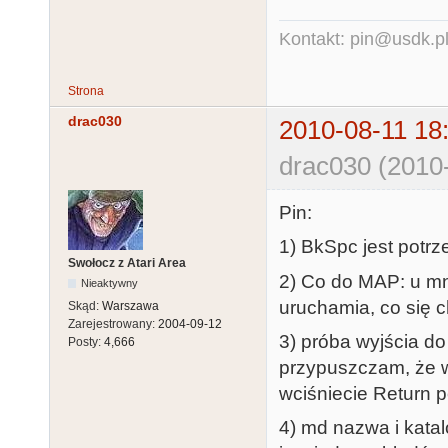
Kontakt: pin@usdk.p
Strona
drac030
2010-08-11 18
drac030 (2010-
Pin:
1) BkSpc jest potrz
Swołocz z Atari Area
2) Co do MAP: u mn
Nieaktywny
uruchamia, co się 
Skąd:
Warszawa
Zarejestrowany:
2004-09-12
3) próba wyjścia do 
Posty:
4,666
przypuszczam, że w
wciśniecie Return 
4) md nazwa i katal