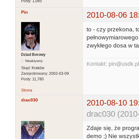
Posty:
1,085
Pin
2010-08-06 18
to - czy przekona,
pełnowymiarowego k
zwykłego dosa w ta
Dziad Borowy
Nieaktywny
Kontakt: pin@usdk.p
Skąd:
Kraków
Zarejestrowany:
2002-03-09
Posty:
11,780
Strona
drac030
2010-08-10 19
drac030 (2010
Zdaje się, że progr
demo ;) Nie wszystk