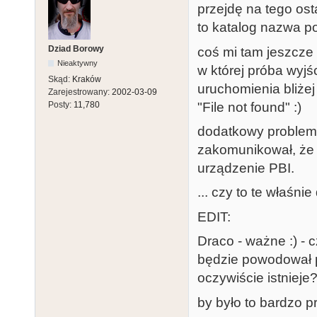
przejdę na tego ost
to katalog nazwa pow
Dziad Borowy
coś mi tam jeszcze 
Nieaktywny
w której próba wyj
Skąd:
Kraków
uruchomienia bliżej
Zarejestrowany:
2002-03-09
"File not found" :)
Posty:
11,780
dodatkowy problem s
zakomunikował, że 
urządzenie PBI.
... czy to te właśni
EDIT:
Draco - ważne :) - 
będzie powodował p
oczywiście istnieje? 
by było to bardzo p