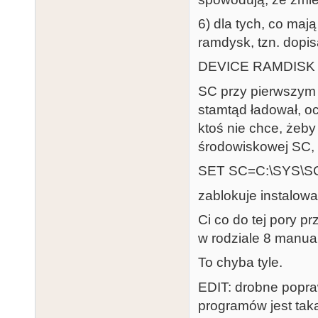
6) dla tych, co maj
ramdysk, tzn. dopi
DEVICE RAMDISK
SC przy pierwszym 
stamtąd ładował, oc
ktoś nie chce, żeby
środowiskowej SC, 
SET SC=C:\SYS\S
zablokuje instalow
Ci co do tej pory p
w rodziale 8 manu
To chyba tyle.
EDIT: drobne popraw
programów jest tak