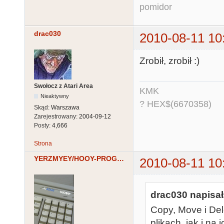
pomidor
drac030
2010-08-11 10
Zrobił, zrobił :)
Swołocz z Atari Area
KMK
Nieaktywny
? HEX$(6670358)
Skąd:
Warszawa
Zarejestrowany:
2004-09-12
Posty:
4,666
Strona
YERZMYEY/HOOY-PROGRAM
2010-08-11 10
drac030 napisał
Copy, Move i Del
plikach, jak i na