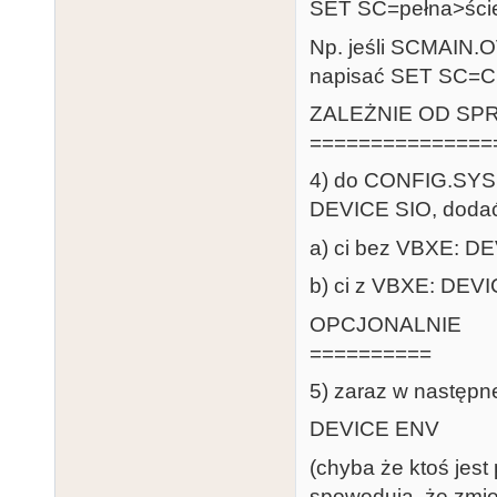
SET SC=pełna>śc
Np. jeśli SCMAIN.O
napisać SET SC=
ZALEŻNIE OD SP
===============
4) do CONFIG.SYS 
DEVICE SIO, doda
a) ci bez VBXE: 
b) ci z VBXE: DE
OPCJONALNIE
==========
5) zaraz w następnej
DEVICE ENV
(chyba że ktoś jest
spowodują, że zmie