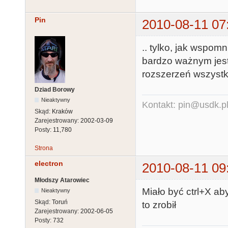
Pin
2010-08-11 07
.. tylko, jak wspo
bardzo ważnym jes
rozszerzeń wszyst
Dziad Borowy
Nieaktywny
Kontakt: pin@usdk.p
Skąd:
Kraków
Zarejestrowany:
2002-03-09
Posty:
11,780
Strona
electron
2010-08-11 09
Młodszy Atarowiec
Miało być ctrl+X a
Nieaktywny
Skąd:
Toruń
to zrobił
Zarejestrowany:
2002-06-05
Posty:
732