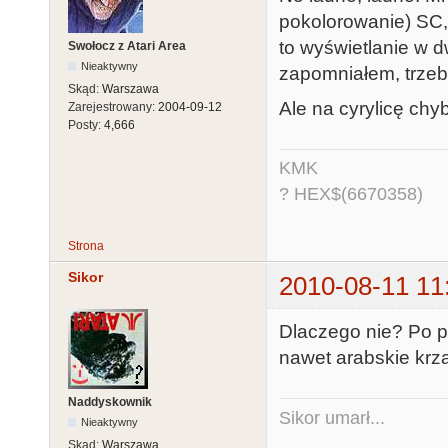
pokolorowanie) SC,
to wyświetlanie w 
Swołocz z Atari Area
Nieaktywny
zapomniałem, trzeb
Skąd:
Warszawa
Ale na cyrylicę chy
Zarejestrowany:
2004-09-12
Posty:
4,666
KMK
? HEX$(6670358)
Strona
Sikor
2010-08-11 11
Dlaczego nie? Po pr
nawet arabskie krzac
Naddyskownik
Sikor umarł...
Nieaktywny
Skąd:
Warszawa