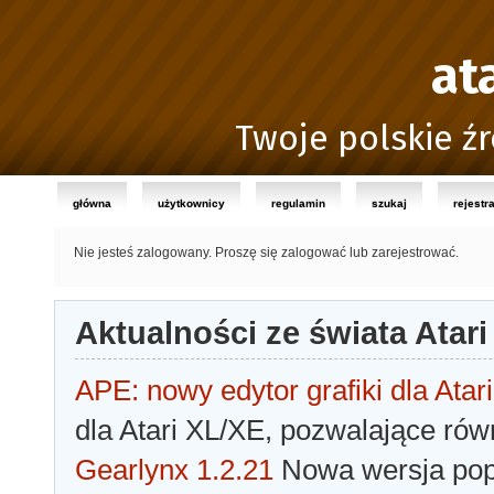
at
Twoje polskie źr
główna
użytkownicy
regulamin
szukaj
rejestr
Nie jesteś zalogowany.
Proszę się zalogować lub zarejestrować.
Aktualności ze świata Atari
APE: nowy edytor grafiki dla Atari
dla Atari XL/XE, pozwalające rów
Gearlynx 1.2.21
Nowa wersja popu