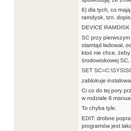
6) dla tych, co maj
ramdysk, tzn. dopi
DEVICE RAMDISK
SC przy pierwszym 
stamtąd ładował, oc
ktoś nie chce, żeby
środowiskowej SC, 
SET SC=C:\SYS\S
zablokuje instalow
Ci co do tej pory p
w rodziale 8 manu
To chyba tyle.
EDIT: drobne popraw
programów jest tak