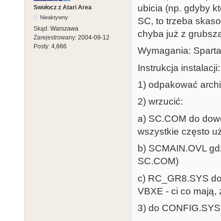
ubicia (np. gdyby k
Swołocz z Atari Area
Nieaktywny
SC, to trzeba skaso
Skąd:
Warszawa
chyba już z grubsza
Zarejestrowany:
2004-09-12
Posty:
4,666
Wymagania: Spart
Instrukcja instalacji:
1) odpakować arc
2) wrzucić:
a) SC.COM do dowol
wszystkie często u
b) SCMAIN.OVL gdzi
SC.COM)
c) RC_GR8.SYS do ka
VBXE - ci co mają,
3) do CONFIG.SYS 