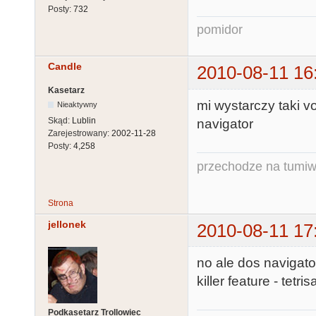
Posty:
732
pomidor
Candle
2010-08-11 16
Kasetarz
mi wystarczy taki 
Nieaktywny
Skąd:
Lublin
navigator
Zarejestrowany:
2002-11-28
Posty:
4,258
przechodze na tumiw
Strona
jellonek
2010-08-11 17
no ale dos navigato
killer feature - tetrisa
Podkasetarz Trollowiec