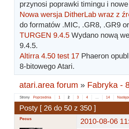
przynosi poprawki timingu i nowe
Nowa wersja DitherLab wraz z źr
do formatów .MIC, .GR8, .GR9 o
TURGEN 9.4.5
Wydano nową wer
9.4.5.
Altirra 4.50 test 17
Phaeron opubli
8-bitowego Atari.
atari.area forum
»
Fabryka - 8
Strony
Poprzednia
1
2
3
4
…
14
Następ
Posty [ 26 do 50 z 350 ]
Pecus
2010-08-06 11