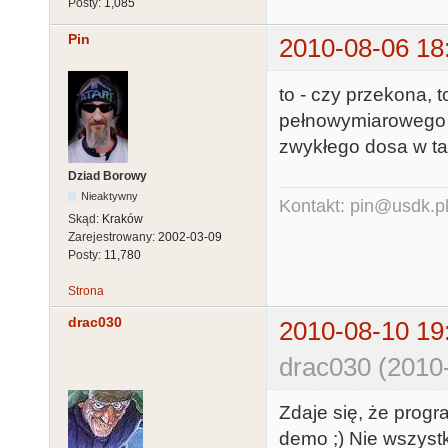
Posty:
1,085
Pin
2010-08-06 18
to - czy przekona,
pełnowymiarowego k
zwykłego dosa w ta
Dziad Borowy
Nieaktywny
Kontakt: pin@usdk.p
Skąd:
Kraków
Zarejestrowany:
2002-03-09
Posty:
11,780
Strona
drac030
2010-08-10 19
drac030 (2010
Zdaje się, że progr
demo ;) Nie wszystk