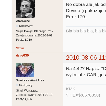
No dobra ale jak od
Device (i pokazuje 
Error 170....
Atarowiec
Nieaktywny
Bla bla bla bla, bla bl
Skąd:
Dokąd: Dlaczego: Co?
Zarejestrowany:
2002-03-09
Posty:
1,719
Strona
drac030
2010-08-06 11
Na 4.42? Napisz "C
wyleciał z CAR:, je
Swołocz z Atari Area
Nieaktywny
KMK
Skąd:
Warszawa
? HEX$(6670358)
Zarejestrowany:
2004-09-12
Posty:
4,666