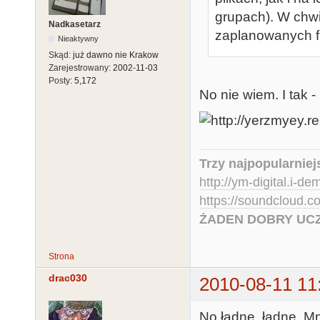
grupach). W chw
Nadkasetarz
zaplanowanych fu
Nieaktywny
Skąd:
już dawno nie Krakow
Zarejestrowany:
2002-11-03
Posty:
5,172
No nie wiem. I tak -
Trzy najpopularniej
http://ym-digital.i-de
https://soundcloud.
ŻADEN DOBRY UCZ
Strona
drac030
2010-08-11 11
No ładne, ładne. Mn