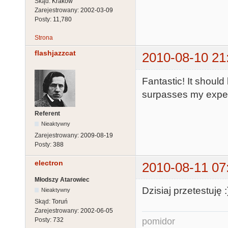
Skąd:
Kraków
Zarejestrowany:
2002-03-09
Posty:
11,780
Strona
flashjazzcat
2010-08-10 21
Fantastic! It shoul
surpasses my expec
Referent
Nieaktywny
Zarejestrowany:
2009-08-19
Posty:
388
electron
2010-08-11 07
Młodszy Atarowiec
Dzisiaj przetestuję :
Nieaktywny
Skąd:
Toruń
Zarejestrowany:
2002-06-05
pomidor
Posty:
732