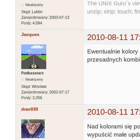
The UNIX Guru`s vie
Nieaktywny
unzip; strip; touch; 
Skąd:
Lublin
Zarejestrowany:
2003-07-13
Posty:
4,094
Jacques
2010-08-11 17
Ewentualnie kolory
przesadnych kombin
Podkasetarz
Nieaktywny
Skąd:
Wrocław
Zarejestrowany:
2002-07-17
Posty:
3,356
drac030
2010-08-11 17
Nad kolorami się po
wypuścić małe upda