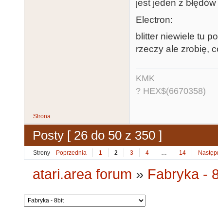
jest jeden z błędów
Electron:
blitter niewiele tu
rzeczy ale zrobię, 
KMK
? HEX$(6670358)
Strona
Posty [ 26 do 50 z 350 ]
Strony
Poprzednia
1
2
3
4
…
14
Następ
atari.area forum
»
Fabryka - 8