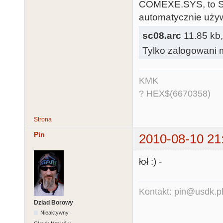
COMEXE.SYS, to SC
automatycznie uży
sc08.arc
11.85 kb,
Tylko zalogowani m
KMK
? HEX$(6670358)
Strona
Pin
2010-08-10 21
łoł :) -
Kontakt: pin@usdk.p
Dziad Borowy
Nieaktywny