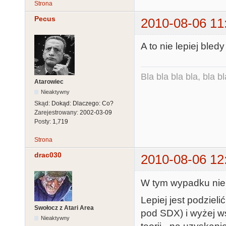
Strona
Pecus
2010-08-06 11
A to nie lepiej bled
Bla bla bla bla, bla bl
Atarowiec
Nieaktywny
Skąd:
Dokąd: Dlaczego: Co?
Zarejestrowany:
2002-03-09
Posty:
1,719
Strona
drac030
2010-08-06 12
W tym wypadku nie 
Lepiej jest podziel
Swołocz z Atari Area
pod SDX) i wyżej ws
Nieaktywny