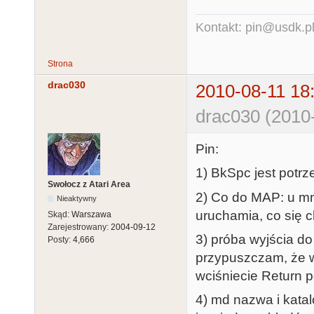
Kontakt: pin@usdk.p
Strona
drac030
2010-08-11 18
drac030 (2010-
Pin:
1) BkSpc jest potrz
Swołocz z Atari Area
2) Co do MAP: u mn
Nieaktywny
uruchamia, co się 
Skąd:
Warszawa
Zarejestrowany:
2004-09-12
3) próba wyjścia do 
Posty:
4,666
przypuszczam, że w
wciśniecie Return 
4) md nazwa i katal