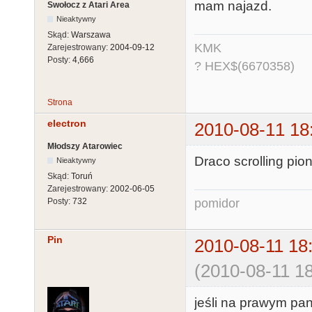
mam najazd.
Swołocz z Atari Area
Nieaktywny
Skąd:
Warszawa
KMK
Zarejestrowany:
2004-09-12
Posty:
4,666
? HEX$(6670358)
Strona
electron
2010-08-11 18
Młodszy Atarowiec
Draco scrolling pionow
Nieaktywny
Skąd:
Toruń
Zarejestrowany:
2002-06-05
pomidor
Posty:
732
Pin
2010-08-11 18
(2010-08-11 18
jeśli na prawym pa