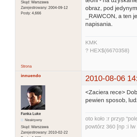
teorii - na uzyskan
Skąd:
Warszawa
obraz, pod jedynym 
Zarejestrowany:
2004-09-12
Posty:
4,666
_RAWCON, a ten jes
napisania.
KMK
? HEX$(6670358)
Strona
innuendo
2010-08-06 14
<Zaciera rece> Dobr
pewien sposob, ludz
Fanka Luke
oto koło :r przyp "pole
Nieaktywny
powtórz 360 [np :i lw 
Skąd:
Warszawa
Zarejestrowany:
2010-02-22