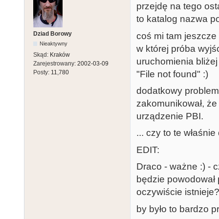
przejdę na tego ost
to katalog nazwa pow
Dziad Borowy
coś mi tam jeszcze 
Nieaktywny
w której próba wyj
Skąd:
Kraków
uruchomienia bliżej
Zarejestrowany:
2002-03-09
"File not found" :)
Posty:
11,780
dodatkowy problem s
zakomunikował, że 
urządzenie PBI.
... czy to te właśni
EDIT:
Draco - ważne :) - 
będzie powodował p
oczywiście istnieje? 
by było to bardzo p