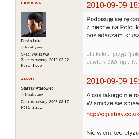
innuendo
2010-09-09 18
Podpisuję się rękoma
z pieców na Pofo, t
posiadaczami krusz
Fanka Luke
Nieaktywny
oto koło :r przyp "pole
Skąd:
Warszawa
Zarejestrowany:
2010-02-22
powtórz 360 [np :i lw 
Posty:
1,085
zaxon
2010-09-09 19
Starszy Atarowiec
A cos takiego nie 
Nieaktywny
Zarejestrowany:
2008-03-17
W amidze sie spra
Posty:
2,251
http://cgi.ebay.co.
Nie wiem, teoretyzu