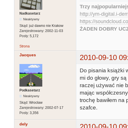
Trzy najpopularniej
http://ym-digital.i-de
Nadkasetarz
Nieaktywny
https://soundcloud.
Skąd:
już dawno nie Krakow
ŻADEN DOBRY UCZ
Zarejestrowany:
2002-11-03
Posty:
5,172
Strona
Jacques
2010-09-10 09
Do pisania książki 
mi do głowy, gry są
raczej używać nie b
Podkasetarz
mając współczesny 
Nieaktywny
trochę bawiłem na po
Skąd:
Wrocław
szafce.
Zarejestrowany:
2002-07-17
Posty:
3,356
dely
2010-09-10 09