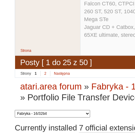
Falcon CT60, CTPCI 
260 ST, 520 ST, 104
Mega STe
Jaguar CD + Catbox,
65XE ultimate, ster
Strona
Posty [ 1 do 25 z 50 ]
Strony
1
2
Następna
atari.area forum
»
Fabryka - 1
»
Portfolio File Transfer Devi
Currently installed
7 official extens