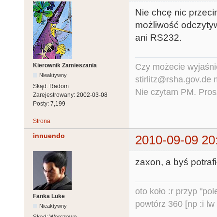
Nie chcę nic przeci
możliwość odczyty
ani RS232.
Czy możecie wyjaśnić
Kierownik Zamieszania
Nieaktywny
stirlitz@rsha.gov.de
Skąd:
Radom
Nie czytam PM. Pros
Zarejestrowany:
2002-03-08
Posty:
7,199
Strona
innuendo
2010-09-09 20
zaxon, a byś potrafi
oto koło :r przyp "pole
Fanka Luke
powtórz 360 [np :i lw 
Nieaktywny