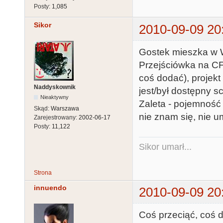
Posty:
1,085
Sikor
2010-09-09 20
Gostek mieszka w W
Przejściówka na CF
coś dodać), projek
Naddyskownik
jest/był dostępny s
Nieaktywny
Zaleta - pojemność
Skąd:
Warszawa
nie znam się, nie u
Zarejestrowany:
2002-06-17
Posty:
11,122
Sikor umarł...
Strona
innuendo
2010-09-09 20
Coś przeciąć, coś 