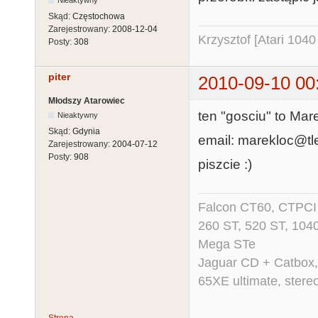
Nieaktywny
Skąd:
Częstochowa
Zarejestrowany:
2008-12-04
Krzysztof [Atari 104
Posty:
308
piter
2010-09-10 00
Młodszy Atarowiec
ten "gosciu" to Mare
Nieaktywny
Skąd:
Gdynia
email: marekloc@tl
Zarejestrowany:
2004-07-12
Posty:
908
piszcie :)
Falcon CT60, CTPCI 
260 ST, 520 ST, 104
Mega STe
Jaguar CD + Catbox,
65XE ultimate, ster