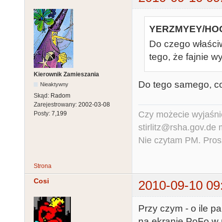
YERZMYEY/HOO
Do czego właściw
tego, że fajnie w
Kierownik Zamieszania
Do tego samego, co 
Nieaktywny
Skąd:
Radom
Zarejestrowany:
2002-03-08
Czy możecie wyjaśnić
Posty:
7,199
stirlitz@rsha.gov.de
Nie czytam PM. Pros
Strona
Cosi
2010-09-10 09
Przy czym - o ile pa
na ekranie PoFo w 