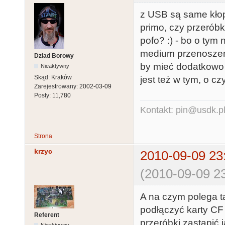
z USB są same kłop
primo, czy przerób
pofo? :) - bo o tym
medium przenoszeni
Dziad Borowy
by mieć dodatkowo p
Nieaktywny
Skąd:
Kraków
jest też w tym, o c
Zarejestrowany:
2002-03-09
Posty:
11,780
Kontakt: pin@usdk.p
Strona
krzyc
2010-09-09 23
(2010-09-09 23
A na czym polega 
podłączyć karty CF
Referent
przeróbki zastąpić 