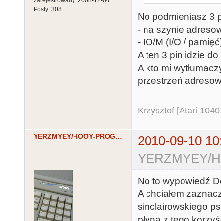
Zarejestrowany:
2008-12-04
Posty:
308
No podmieniasz 3 p
- na szynie adreso
- IO/M (I/O / pamię
A ten 3 pin idzie do
A kto mi wytłumacz
przestrzeń adresow
Krzysztof [Atari 104
YERZMYEY/HOOY-PROGRAM
2010-09-10 10
YERZMYEY/HO
No to wypowiedź Del
A chciałem zaznacz
sinclairowskiego ps
płyną z tego korzyś