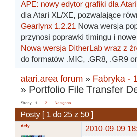
APE: nowy edytor grafiki dla Atari
dla Atari XL/XE, pozwalające rów
Gearlynx 1.2.21
Nowa wersja popu
przynosi poprawki timingu i nowe
Nowa wersja DitherLab wraz z źr
do formatów .MIC, .GR8, .GR9 o
atari.area forum
»
Fabryka - 1
»
Portfolio File Transfer D
Strony
1
2
Następna
Posty [ 1 do 25 z 50 ]
dely
2010-09-09 18