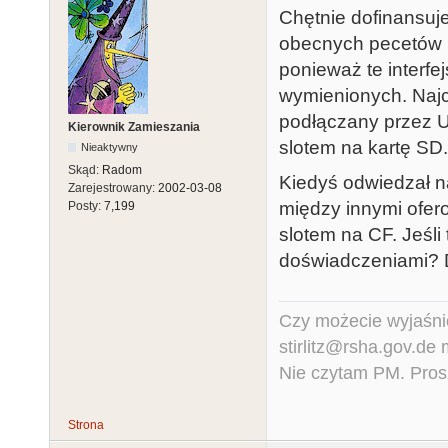
Chętnie dofinansuje 
obecnych pecetów na
ponieważ te interfej
wymienionych. Najchę
podłączany przez U
Kierownik Zamieszania
slotem na kartę SD.
Nieaktywny
Skąd:
Radom
Kiedyś odwiedzał na
Zarejestrowany:
2002-03-08
między innymi ofer
Posty:
7,199
slotem na CF. Jeśli 
doświadczeniami?
Czy możecie wyjaśnić
stirlitz@rsha.gov.de
Nie czytam PM. Pros
Strona