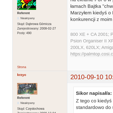
łamach Bajtka "chwa
Marzyłem kiedyś o P
Referent
konkurencji z moim
Nieaktywny
Skąd:
Dąbrowa Górnicza
Zarejestrowany:
2008-02-27
Posty:
490
800 XE + CA 2001; Po
Psion Organiser II X
200LX, 620LX; Amig
https://palmtop.cosi.
Strona
krzyc
2010-09-10 10
Sikor napisał/a:
Referent
Z tego co kiedyś
Nieaktywny
standardowo do s
Skąd:
Częstochowa