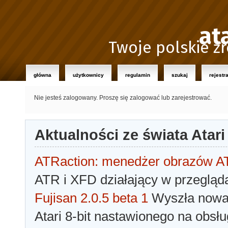
at
Twoje polskie źr
główna
użytkownicy
regulamin
szukaj
rejestr
Nie jesteś zalogowany.
Proszę się zalogować lub zarejestrować.
Aktualności ze świata Atari
ATRaction: menedżer obrazów 
ATR i XFD działający w przegląda
Fujisan 2.0.5 beta 1
Wyszła nowa 
Atari 8-bit nastawionego na obsłu