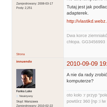
Zarejestrowany:
2008-03-17
Tutaj jest jak podla
Posty:
2,251
adapterek.
http://vlastikd.webz
Dwa korce ziemniaków
chłopa. GG3456993
Strona
innuendo
2010-09-09 19
A nie da rady zrobi
komputerze?
Fanka Luke
oto koło :r przyp "pole
Nieaktywny
powtórz 360 [np :i lw 
Skąd:
Warszawa
Zarejestrowany:
2010-02-22