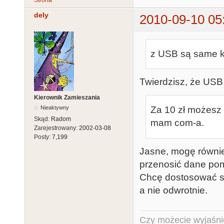
Strona
dely
2010-09-10 05
z USB są same kł
Twierdzisz, że USB
Kierownik Zamieszania
Nieaktywny
Za 10 zł możesz d
Skąd:
Radom
mam com-a.
Zarejestrowany:
2002-03-08
Posty:
7,199
Jasne, mogę również
przenosić dane pomi
Chcę dostosować st
a nie odwrotnie.
Czy możecie wyjaśnić