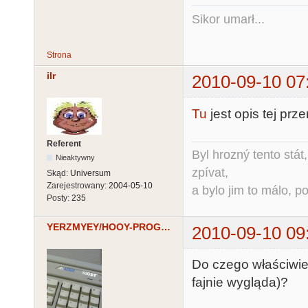
Sikor umarł...
Strona
ilr
2010-09-10 07
Tu
jest opis tej prze
Referent
Byl hrozný tento stát,
Nieaktywny
zpívat,
Skąd:
Universum
Zarejestrowany:
2004-05-10
a bylo jim to málo, po
Posty:
235
YERZMYEY/HOOY-PROGRAM
2010-09-10 09
Do czego właściwie
fajnie wygląda)?