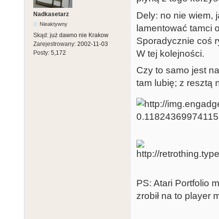
Dely: no nie wiem, 
Nadkasetarz
Nieaktywny
lamentować tamci o
Skąd:
już dawno nie Krakow
Sporadycznie coś r
Zarejestrowany:
2002-11-03
W tej kolejności.
Posty:
5,172
Czy to samo jest n
tam lubię; z resztą n
PS: Atari Portfoli
zrobił na to player 