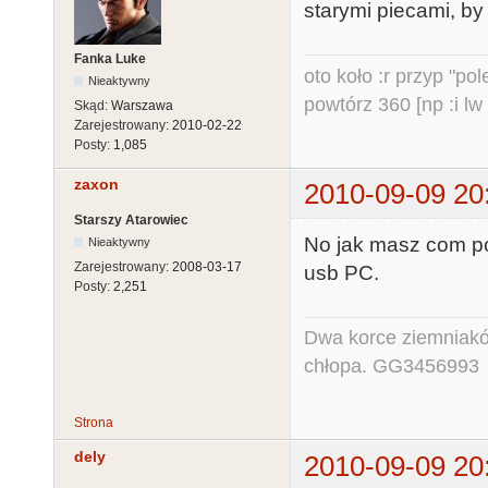
starymi piecami, by 
Fanka Luke
oto koło :r przyp "pole
Nieaktywny
powtórz 360 [np :i lw 
Skąd:
Warszawa
Zarejestrowany:
2010-02-22
Posty:
1,085
zaxon
2010-09-09 20
Starszy Atarowiec
No jak masz com por
Nieaktywny
Zarejestrowany:
2008-03-17
usb PC.
Posty:
2,251
Dwa korce ziemniaków
chłopa. GG3456993
Strona
dely
2010-09-09 20