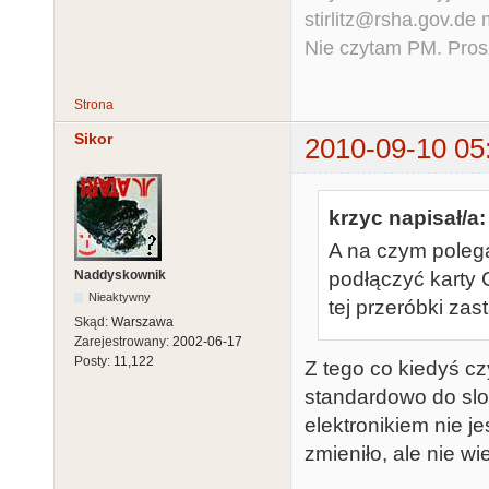
stirlitz@rsha.gov.de
Nie czytam PM. Pros
Strona
Sikor
2010-09-10 05
krzyc napisał/a:
A na czym poleg
Naddyskownik
podłączyć karty
Nieaktywny
tej przeróbki zas
Skąd:
Warszawa
Zarejestrowany:
2002-06-17
Posty:
11,122
Z tego co kiedyś cz
standardowo do slo
elektronikiem nie j
zmieniło, ale nie wi